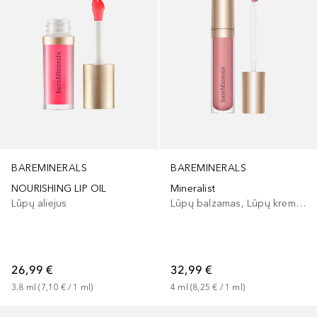
BAREMINERALS
BAREMINERALS
NOURISHING LIP OIL
Mineralist
Lūpų aliejus
Lūpų balzamas, Lūpų kremas
26,99 €
32,99 €
3.8
ml
 (
7,10 €
 / 
1
ml
)
4
ml
 (
8,25 €
 / 
1
ml
)