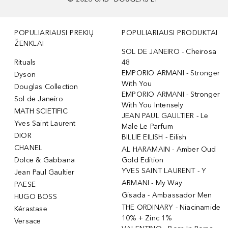
POPULIARIAUSI PREKIŲ
POPULIARIAUSI PRODUKTAI
ŽENKLAI
SOL DE JANEIRO - Cheirosa
Rituals
48
EMPORIO ARMANI - Stronger
Dyson
With You
Douglas Collection
EMPORIO ARMANI - Stronger
Sol de Janeiro
With You Intensely
MATH SCIETIFIC
JEAN PAUL GAULTIER - Le
Yves Saint Laurent
Male Le Parfum
DIOR
BILLIE EILISH - Eilish
CHANEL
AL HARAMAIN - Amber Oud
Dolce & Gabbana
Gold Edition
YVES SAINT LAURENT - Y
Jean Paul Gaultier
ARMANI - My Way
PAESE
Gisada - Ambassador Men
HUGO BOSS
THE ORDINARY - Niacinamide
Kérastase
10% + Zinc 1%
Versace