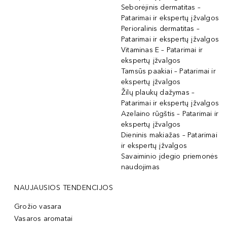
Seborėjinis dermatitas –
Patarimai ir ekspertų įžvalgos
Perioralinis dermatitas –
Patarimai ir ekspertų įžvalgos
Vitaminas E – Patarimai ir
ekspertų įžvalgos
Tamsūs paakiai – Patarimai ir
ekspertų įžvalgos
Žilų plaukų dažymas –
Patarimai ir ekspertų įžvalgos
Azelaino rūgštis – Patarimai ir
ekspertų įžvalgos
Dieninis makiažas – Patarimai
ir ekspertų įžvalgos
Savaiminio įdegio priemonės
naudojimas
NAUJAUSIOS TENDENCIJOS
Grožio vasara
Vasaros aromatai