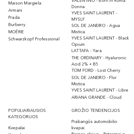
VALENTINO - Born In Roma
Maison Margiela
Donna
Armani
YVES SAINT LAURENT -
Prada
MYSLF
Burberry
SOL DE JANEIRO - Agua
MOÉRIE
Mistica
YVES SAINT LAURENT - Black
Schwarzkopf Professional
Opium
LATTAFA - Yara
THE ORDINARY - Hyaluronic
Acid 2% + B5
TOM FORD - Lost Cherry
SOL DE JANEIRO - Flor
Mistica
YVES SAINT LAURENT - Libre
ARIANA GRANDE - Cloud
POPULIARIAUSIOS
GROŽIO TENDENCIJOS
KATEGORIJOS
Prabangūs automobilio
Kvepalai
kvapai