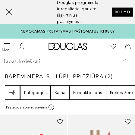
Douglas programėlę
[navigation.slideout.screenreader]
ir reguliariai gaukite
RODYTI
išskirtinius
pasiūlymus ir
nuolaidas
NEMOKAMAS PRISTATYMAS Į PAŠTOMATUS IKI 08 09
Į Douglas pagrindinį pu
Į mano nor
Atidaryti meniu
Į mano paskyrą
Į kr
Meniu
Grįžk atgal
Vykdykite paiešką
BAREMINERALS - LŪPŲ PRIEŽIŪRA
2
REZULT
BAREMINERALS - LŪPŲ PRIEŽIŪRA
(
2
)
Filtras
Kategorijos
Kaina
Produkto tipas
Prekės ženkl
Pastabos apie rūšiavimą
+
2
+
7