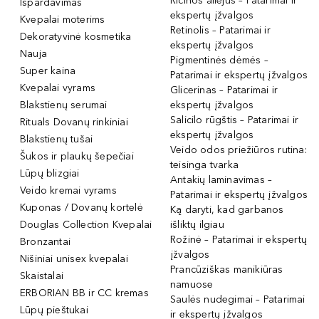
Ricinos aliejus – Patarimai ir
Išpardavimas
ekspertų įžvalgos
Kvepalai moterims
Retinolis – Patarimai ir
Dekoratyvinė kosmetika
ekspertų įžvalgos
Nauja
Pigmentinės dėmės –
Super kaina
Patarimai ir ekspertų įžvalgos
Kvepalai vyrams
Glicerinas – Patarimai ir
Blakstienų serumai
ekspertų įžvalgos
Salicilo rūgštis – Patarimai ir
Rituals Dovanų rinkiniai
ekspertų įžvalgos
Blakstienų tušai
Veido odos priežiūros rutina:
Šukos ir plaukų šepečiai
teisinga tvarka
Lūpų blizgiai
Antakių laminavimas –
Veido kremai vyrams
Patarimai ir ekspertų įžvalgos
Kuponas / Dovanų kortelė
Ką daryti, kad garbanos
Douglas Collection Kvepalai
išliktų ilgiau
Rožinė – Patarimai ir ekspertų
Bronzantai
įžvalgos
Nišiniai unisex kvepalai
Prancūziškas manikiūras
Skaistalai
namuose
ERBORIAN BB ir CC kremas
Saulės nudegimai – Patarimai
Lūpų pieštukai
ir ekspertų įžvalgos