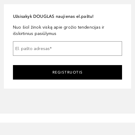
Užsisakyk DOUGLAS naujienas el.paštu!
Nuo šiol žinok viską apie grožio tendencijas ir
išskirtinius pasiūlymus
El. pašto adresas
*
REGISTRUOTIS