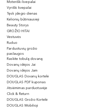
Moteriški kvepalai
Vyriški kvepalai
Tęsk įdegio dienas
Kelionių būtiniausieji
Beauty Storys
GROŽIO HITAI
Vestuvės
Ruduo
Parduotuvių grožio
paslaugos
Raskite tobulą dovaną
Dovanų idėjos Jai
Dovanų idėjos Jam
DOUGLAS Dovanų kortelė
DOUGLAS PDF kuponas
Atsiėmimas parduotuvėje
Click & Return
DOUGLAS Grožio Kortelė
DOUGLAS Mobilioji