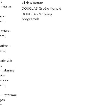
os
Click & Return
nikiūras
DOUGLAS Grožio Kortelė
DOUGLAS Mobilioji
i –
programėlė
ertų
atitas –
ertų
atitas –
ertų
arimai ir
os
 Patarimai
lgos
ymas –
ertų
 – Patarimai
lgos
s –