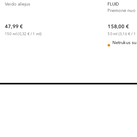
Veido aliejus
FLUID
Priemonė nuo 
47,99 €
158,00 €
150
ml
 (
0,32 €
 / 
1
ml
)
50
ml
 (
3,16 €
 / 
1
Netrukus su