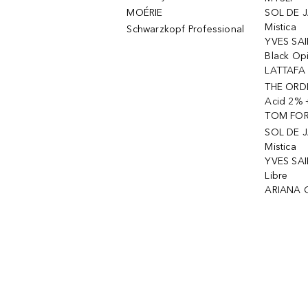
MOÉRIE
SOL DE J
Mistica
Schwarzkopf Professional
YVES SAI
Black Op
LATTAFA 
THE ORDI
Acid 2% 
TOM FORD
SOL DE J
Mistica
YVES SAI
Libre
ARIANA 