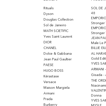
Rituals
SOL DE J
48
Dyson
EMPORIO
Douglas Collection
Stronger
Sol de Janeiro
EMPORIO
MATH SCIETIFIC
Stronger 
Yves Saint Laurent
JEAN PAU
DIOR
Male Le 
CHANEL
BILLIE EIL
Dolce & Gabbana
AL HARA
Gold Edit
Jean Paul Gaultier
YVES SAI
PAESE
ARMANI 
HUGO BOSS
Gisada -
Kérastase
THE ORD
Versace
Niacinam
Maison Margiela
VALENTIN
Armani
Donna
Prada
YVES SAI
Burberry
MYSLF