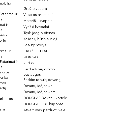
mobilio
Grožio vasara
Patarimai ir
Vasaros aromatai
os
Moteriški kvepalai
mai ir
Vyriški kvepalai
os
Tęsk įdegio dienas
mės –
Kelionių būtiniausieji
ertų
Beauty Storys
rimai ir
GROŽIO HITAI
os
Vestuvės
 Patarimai ir
Ruduo
os
Parduotuvių grožio
žiūros
paslaugos
tvarka
Raskite tobulą dovaną
imas –
Dovanų idėjos Jai
ertų
Dovanų idėjos Jam
DOUGLAS Dovanų kortelė
garbanos
DOUGLAS PDF kuponas
i ir
Atsiėmimas parduotuvėje