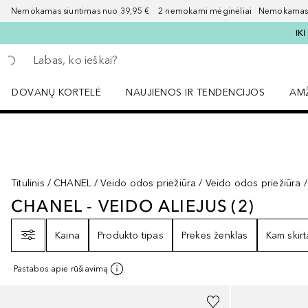
Nemokamas siuntimas nuo 39,95 € 2 nemokami mėginėliai Nemokamas d
IK
Grįžk atgal
Vykdykite paiešką
DOVANŲ KORTELĖ
NAUJIENOS IR TENDENCIJOS
AM
Atidaryti NAUJIENOS IR TENDENCIJOS 
Atid
Titulinis
CHANEL
Veido odos priežiūra
Veido odos priežiūra
CHANEL - VEIDO ALIEJUS
(
2
)
CHANEL - VEIDO ALIEJUS
2
REZUL
Filtras
Kaina
Produkto tipas
Prekės ženklas
Kam skirt
Pastabos apie rūšiavimą