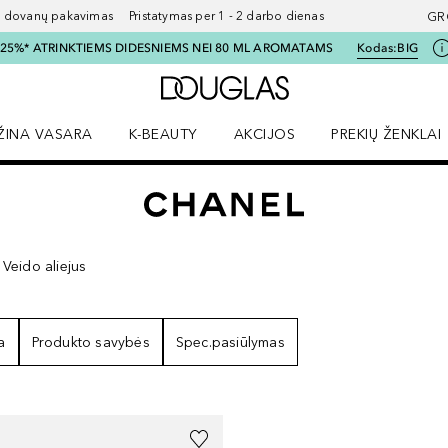
ovanų pakavimas Pristatymas per 1 - 2 darbo dienas
GR
I 25%* ATRINKTIEMS DIDESNIEMS NEI 80 ML AROMATAMS
Kodas:
BIG
Į Douglas pagrindinį pu
ŽINA VASARA
K-BEAUTY
AKCIJOS
PREKIŲ ŽENKLAI
meniu
aryti Amžina vasara meniu
Atidaryti AKCIJOS meniu
Atidaryti PREKIŲ 
Veido aliejus
TATAI
a
Produkto savybės
Spec.pasiūlymas