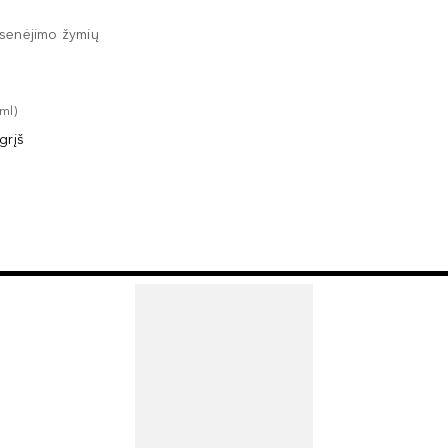
senėjimo žymių
ml
)
grįš