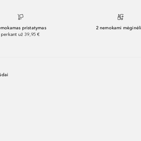
mokamas pristatymas
2 nemokami mėginėli
perkant už 39,95 €
ūdai