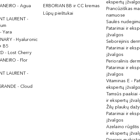
ekspertų įžvalg
ANEIRO - Agua
ERBORIAN BB ir CC kremas
Prancūziškas ma
Lūpų pieštukai
namuose
NT LAURENT -
Saulės nudegima
ium
Patarimai ir eksp
- Yara
įžvalgos
NARY - Hyaluronic
Seborėjinis derm
+ B5
Patarimai ir eksp
 - Lost Cherry
įžvalgos
ANEIRO - Flor
Perioralinis derm
Patarimai ir eksp
NT LAURENT -
įžvalgos
Vitaminas E – Pat
GRANDE - Cloud
ekspertų įžvalg
Tamsūs paakiai –
ir ekspertų įžva
Žilų plaukų daž
Patarimai ir eksp
įžvalgos
Azelaino rūgštis
ir ekspertų įžva
Dieninis makiaža