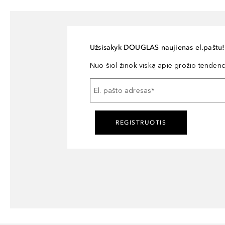
Užsisakyk DOUGLAS naujienas el.paštu!
Nuo šiol žinok viską apie grožio tendencij
El. pašto adresas
*
REGISTRUOTIS