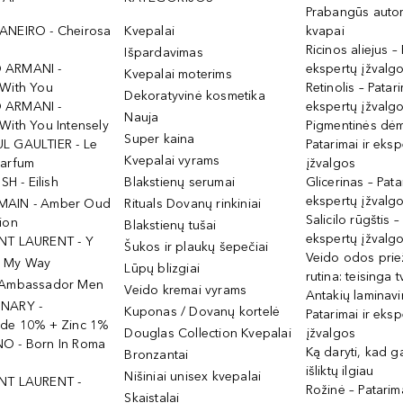
Prabangūs auto
ANEIRO - Cheirosa
Kvepalai
kvapai
Ricinos aliejus – 
Išpardavimas
 ARMANI -
ekspertų įžvalg
Kvepalai moterims
 With You
Retinolis – Patari
Dekoratyvinė kosmetika
 ARMANI -
ekspertų įžvalg
Nauja
With You Intensely
Pigmentinės dė
Super kaina
L GAULTIER - Le
Patarimai ir eksp
Kvepalai vyrams
Parfum
įžvalgos
ISH - Eilish
Blakstienų serumai
Glicerinas – Pata
ekspertų įžvalg
MAIN - Amber Oud
Rituals Dovanų rinkiniai
Salicilo rūgštis –
ion
Blakstienų tušai
ekspertų įžvalg
NT LAURENT - Y
Šukos ir plaukų šepečiai
Veido odos prie
- My Way
Lūpų blizgiai
rutina: teisinga 
 Ambassador Men
Veido kremai vyrams
Antakių laminav
INARY -
Kuponas / Dovanų kortelė
Patarimai ir eksp
ide 10% + Zinc 1%
Douglas Collection Kvepalai
įžvalgos
O - Born In Roma
Ką daryti, kad 
Bronzantai
išliktų ilgiau
Nišiniai unisex kvepalai
NT LAURENT -
Rožinė – Patarima
Skaistalai