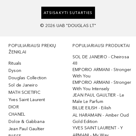
ATSISAKYTI SUTARTIES
©
2026
UAB "DOUGLAS LT"
POPULIARIAUSI PREKIŲ
POPULIARIAUSI PRODUKTAI
ŽENKLAI
SOL DE JANEIRO - Cheirosa
Rituals
48
EMPORIO ARMANI - Stronger
Dyson
With You
Douglas Collection
EMPORIO ARMANI - Stronger
Sol de Janeiro
With You Intensely
MATH SCIETIFIC
JEAN PAUL GAULTIER - Le
Yves Saint Laurent
Male Le Parfum
DIOR
BILLIE EILISH - Eilish
CHANEL
AL HARAMAIN - Amber Oud
Dolce & Gabbana
Gold Edition
YVES SAINT LAURENT - Y
Jean Paul Gaultier
ARMANI - My Way