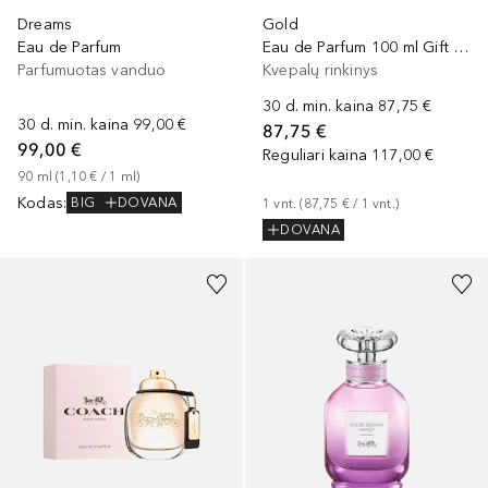
Dreams
Gold
Eau de Parfum
Eau de Parfum 100 ml Gift Set
Parfumuotas vanduo
Kvepalų rinkinys
30 d. min. kaina
87,75 €
30 d. min. kaina
99,00 €
87,75 €
99,00 €
Reguliari kaina
117,00 €
90
ml
 (
1,10 €
 / 
1
ml
)
Kodas
:
BIG
DOVANA
1
vnt.
 (
87,75 €
 / 
1
vnt.
)
DOVANA