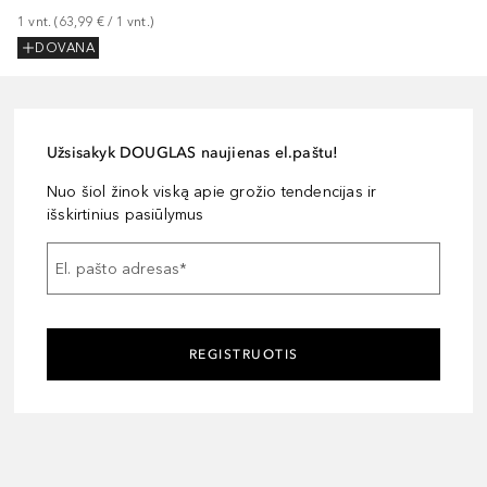
1
vnt.
 (
63,99 €
 / 
1
vnt.
)
DOVANA
Užsisakyk DOUGLAS naujienas el.paštu!
Nuo šiol žinok viską apie grožio tendencijas ir
išskirtinius pasiūlymus
El. pašto adresas
*
REGISTRUOTIS