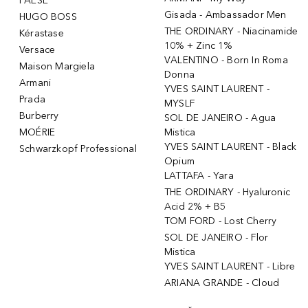
PAESE
Gisada - Ambassador Men
HUGO BOSS
THE ORDINARY - Niacinamide
Kérastase
10% + Zinc 1%
Versace
VALENTINO - Born In Roma
Maison Margiela
Donna
Armani
YVES SAINT LAURENT -
Prada
MYSLF
Burberry
SOL DE JANEIRO - Agua
MOÉRIE
Mistica
YVES SAINT LAURENT - Black
Schwarzkopf Professional
Opium
LATTAFA - Yara
THE ORDINARY - Hyaluronic
Acid 2% + B5
TOM FORD - Lost Cherry
SOL DE JANEIRO - Flor
Mistica
YVES SAINT LAURENT - Libre
ARIANA GRANDE - Cloud