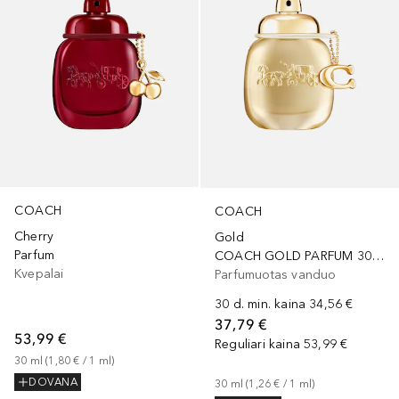
COACH
COACH
Cherry
Gold
Parfum
COACH GOLD PARFUM 30ML
Kvepalai
Parfumuotas vanduo
30 d. min. kaina
34,56 €
37,79 €
53,99 €
Reguliari kaina
53,99 €
30
ml
 (
1,80 €
 / 
1
ml
)
DOVANA
30
ml
 (
1,26 €
 / 
1
ml
)