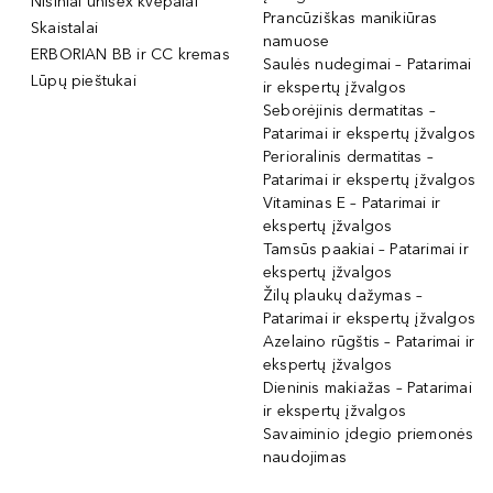
Nišiniai unisex kvepalai
Prancūziškas manikiūras
Skaistalai
namuose
ERBORIAN BB ir CC kremas
Saulės nudegimai – Patarimai
Lūpų pieštukai
ir ekspertų įžvalgos
Seborėjinis dermatitas –
Patarimai ir ekspertų įžvalgos
Perioralinis dermatitas –
Patarimai ir ekspertų įžvalgos
Vitaminas E – Patarimai ir
ekspertų įžvalgos
Tamsūs paakiai – Patarimai ir
ekspertų įžvalgos
Žilų plaukų dažymas –
Patarimai ir ekspertų įžvalgos
Azelaino rūgštis – Patarimai ir
ekspertų įžvalgos
Dieninis makiažas – Patarimai
ir ekspertų įžvalgos
Savaiminio įdegio priemonės
naudojimas