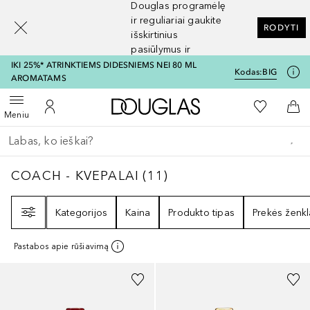
Douglas programėlę
[navigation.slideout.screenreader]
ir reguliariai gaukite
RODYTI
išskirtinius
pasiūlymus ir
nuolaidas
IKI 25%* ATRINKTIEMS DIDESNIEMS NEI 80 ML
Kodas:
BIG
AROMATAMS
Į Douglas pagrindinį pu
Į mano nor
Atidaryti meniu
Į mano paskyrą
Į kr
Meniu
Grįžk atgal
Vykdykite paiešką
COACH - KVEPALAI
11
REZULTATAI
COACH - KVEPALAI
(
11
)
Filtras
Kategorijos
Kaina
Produkto tipas
Prekės ženkl
Pastabos apie rūšiavimą