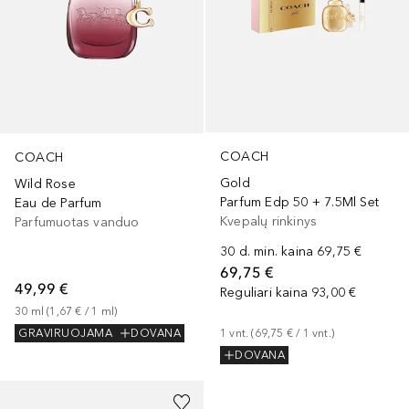
COACH
COACH
Gold
Wild Rose
Parfum Edp 50 + 7.5Ml Set
Eau de Parfum
Kvepalų rinkinys
Parfumuotas vanduo
30 d. min. kaina
69,75 €
69,75 €
49,99 €
Reguliari kaina
93,00 €
30
ml
 (
1,67 €
 / 
1
ml
)
1
vnt.
 (
69,75 €
 / 
1
vnt.
)
GRAVIRUOJAMA
DOVANA
DOVANA