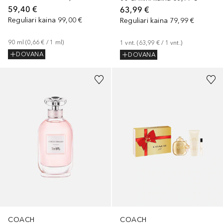
59,40 €
63,99 €
Reguliari kaina
99,00 €
Reguliari kaina
79,99 €
90
ml
 (
0,66 €
 / 
1
ml
)
1
vnt.
 (
63,99 €
 / 
1
vnt.
)
DOVANA
DOVANA
COACH
COACH