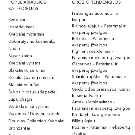
POPULIARIAUSIOS
GROŽIO TENDENCIJOS
KATEGORIJOS
Prabangūs automobilio
Kvepalai
kvapai
Ricinos aliejus – Patarimai ir
Išpardavimas
ekspertų įžvalgos
Kvepalai moterims
Retinolis – Patarimai ir
Dekoratyvinė kosmetika
ekspertų įžvalgos
Nauja
Pigmentinės dėmės –
Super kaina
Patarimai ir ekspertų įžvalgos
Kvepalai vyrams
Glicerinas – Patarimai ir
Blakstienų serumai
ekspertų įžvalgos
Salicilo rūgštis – Patarimai ir
Rituals Dovanų rinkiniai
ekspertų įžvalgos
Blakstienų tušai
Veido odos priežiūros rutina:
Šukos ir plaukų šepečiai
teisinga tvarka
Lūpų blizgiai
Antakių laminavimas –
Veido kremai vyrams
Patarimai ir ekspertų įžvalgos
Kuponas / Dovanų kortelė
Ką daryti, kad garbanos
Douglas Collection Kvepalai
išliktų ilgiau
Rožinė – Patarimai ir ekspertų
Bronzantai
įžvalgos