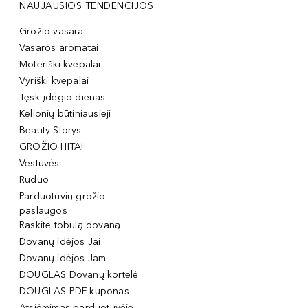
NAUJAUSIOS TENDENCIJOS
Grožio vasara
Vasaros aromatai
Moteriški kvepalai
Vyriški kvepalai
Tęsk įdegio dienas
Kelionių būtiniausieji
Beauty Storys
GROŽIO HITAI
Vestuvės
Ruduo
Parduotuvių grožio
paslaugos
Raskite tobulą dovaną
Dovanų idėjos Jai
Dovanų idėjos Jam
DOUGLAS Dovanų kortelė
DOUGLAS PDF kuponas
Atsiėmimas parduotuvėje