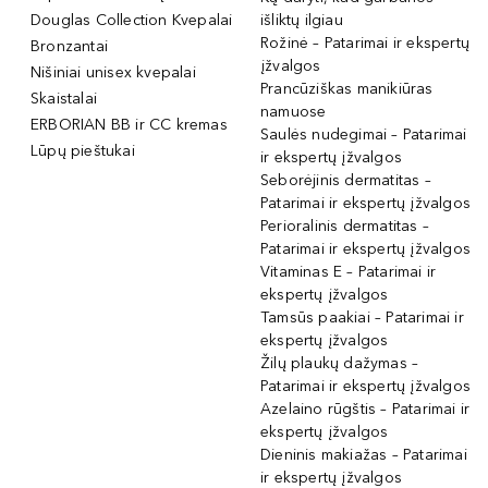
Douglas Collection Kvepalai
išliktų ilgiau
Rožinė – Patarimai ir ekspertų
Bronzantai
įžvalgos
Nišiniai unisex kvepalai
Prancūziškas manikiūras
Skaistalai
namuose
ERBORIAN BB ir CC kremas
Saulės nudegimai – Patarimai
Lūpų pieštukai
ir ekspertų įžvalgos
Seborėjinis dermatitas –
Patarimai ir ekspertų įžvalgos
Perioralinis dermatitas –
Patarimai ir ekspertų įžvalgos
Vitaminas E – Patarimai ir
ekspertų įžvalgos
Tamsūs paakiai – Patarimai ir
ekspertų įžvalgos
Žilų plaukų dažymas –
Patarimai ir ekspertų įžvalgos
Azelaino rūgštis – Patarimai ir
ekspertų įžvalgos
Dieninis makiažas – Patarimai
ir ekspertų įžvalgos