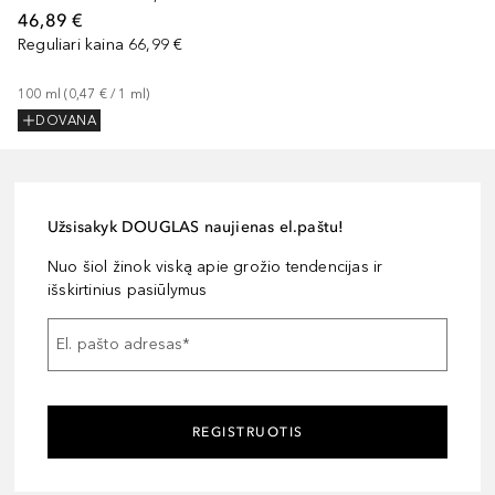
46,89 €
Reguliari kaina
66,99 €
100
ml
 (
0,47 €
 / 
1
ml
)
DOVANA
Užsisakyk DOUGLAS naujienas el.paštu!
Nuo šiol žinok viską apie grožio tendencijas ir
išskirtinius pasiūlymus
El. pašto adresas
*
REGISTRUOTIS