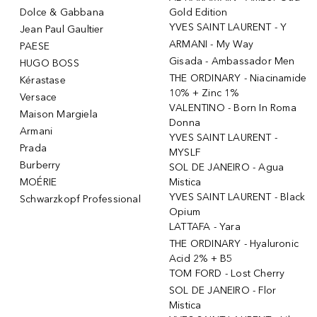
Dolce & Gabbana
Gold Edition
YVES SAINT LAURENT - Y
Jean Paul Gaultier
ARMANI - My Way
PAESE
Gisada - Ambassador Men
HUGO BOSS
THE ORDINARY - Niacinamide
Kérastase
10% + Zinc 1%
Versace
VALENTINO - Born In Roma
Maison Margiela
Donna
Armani
YVES SAINT LAURENT -
Prada
MYSLF
Burberry
SOL DE JANEIRO - Agua
MOÉRIE
Mistica
YVES SAINT LAURENT - Black
Schwarzkopf Professional
Opium
LATTAFA - Yara
THE ORDINARY - Hyaluronic
Acid 2% + B5
TOM FORD - Lost Cherry
SOL DE JANEIRO - Flor
Mistica