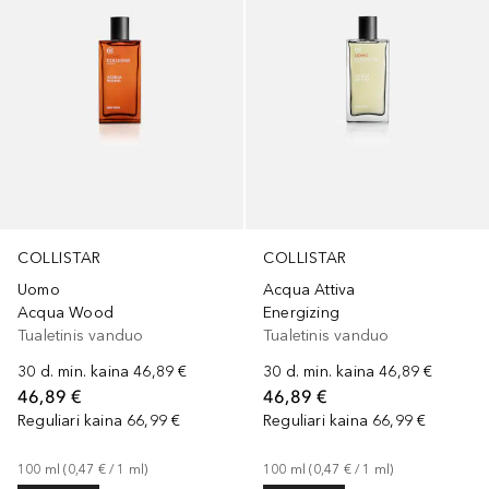
COLLISTAR
COLLISTAR
Uomo
Acqua Attiva
Acqua Wood
Energizing
Tualetinis vanduo
Tualetinis vanduo
30 d. min. kaina
46,89 €
30 d. min. kaina
46,89 €
46,89 €
46,89 €
Reguliari kaina
66,99 €
Reguliari kaina
66,99 €
100
ml
 (
0,47 €
 / 
1
ml
)
100
ml
 (
0,47 €
 / 
1
ml
)