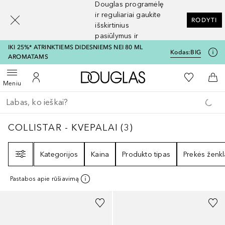
Douglas programėlę
[navigation.slideout.screenreader]
ir reguliariai gaukite
RODYTI
išskirtinius
pasiūlymus ir
nuolaidas
IKI 25%* ATRINKTIEMS DIDESNIEMS NEI 80 ML
Kodas:
BIG
AROMATAMS
Į Douglas pagrindinį pu
Į mano nor
Atidaryti meniu
Į mano paskyrą
Į kr
Meniu
Grįžk atgal
Vykdykite paiešką
COLLISTAR - KVEPALAI
3
REZULTATAI
COLLISTAR - KVEPALAI
(
3
)
Filtras
Kategorijos
Kaina
Produkto tipas
Prekės ženkl
Pastabos apie rūšiavimą