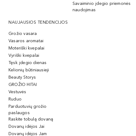
Savaiminio įdegio priemonės
naudojimas
NAUJAUSIOS TENDENCIJOS
Grožio vasara
Vasaros aromatai
Moteriški kvepalai
Vyriški kvepalai
Tęsk įdegio dienas
Kelionių būtiniausieji
Beauty Storys
GROŽIO HITAI
Vestuvės
Ruduo
Parduotuvių grožio
paslaugos
Raskite tobulą dovaną
Dovanų idėjos Jai
Dovanų idėjos Jam