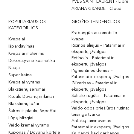
YVES SAINT LAURENT - Libre
ARIANA GRANDE - Cloud
POPULIARIAUSIOS
GROŽIO TENDENCIJOS
KATEGORIJOS
Prabangūs automobilio
Kvepalai
kvapai
Ricinos aliejus – Patarimai ir
Išpardavimas
ekspertų įžvalgos
Kvepalai moterims
Retinolis – Patarimai ir
Dekoratyvinė kosmetika
ekspertų įžvalgos
Nauja
Pigmentinės dėmės –
Super kaina
Patarimai ir ekspertų įžvalgos
Kvepalai vyrams
Glicerinas – Patarimai ir
Blakstienų serumai
ekspertų įžvalgos
Salicilo rūgštis – Patarimai ir
Rituals Dovanų rinkiniai
ekspertų įžvalgos
Blakstienų tušai
Veido odos priežiūros rutina:
Šukos ir plaukų šepečiai
teisinga tvarka
Lūpų blizgiai
Antakių laminavimas –
Veido kremai vyrams
Patarimai ir ekspertų įžvalgos
Kuponas / Dovanų kortelė
Ką daryti, kad garbanos