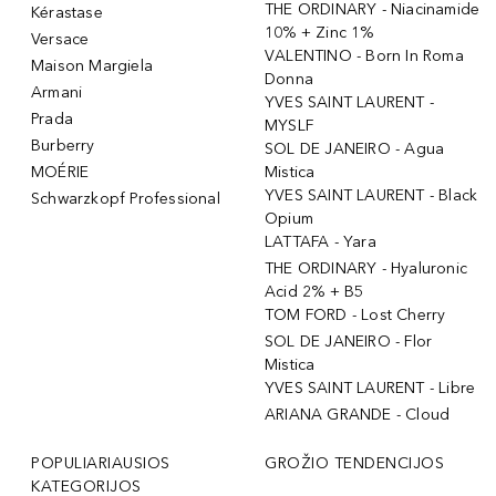
THE ORDINARY - Niacinamide
Kérastase
10% + Zinc 1%
Versace
VALENTINO - Born In Roma
Maison Margiela
Donna
Armani
YVES SAINT LAURENT -
Prada
MYSLF
Burberry
SOL DE JANEIRO - Agua
MOÉRIE
Mistica
YVES SAINT LAURENT - Black
Schwarzkopf Professional
Opium
LATTAFA - Yara
THE ORDINARY - Hyaluronic
Acid 2% + B5
TOM FORD - Lost Cherry
SOL DE JANEIRO - Flor
Mistica
YVES SAINT LAURENT - Libre
ARIANA GRANDE - Cloud
POPULIARIAUSIOS
GROŽIO TENDENCIJOS
KATEGORIJOS