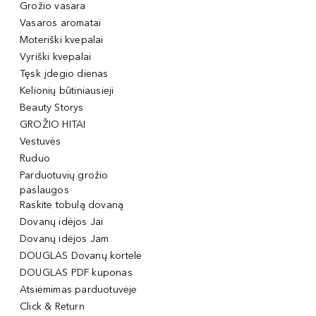
Grožio vasara
Vasaros aromatai
Moteriški kvepalai
Vyriški kvepalai
Tęsk įdegio dienas
Kelionių būtiniausieji
Beauty Storys
GROŽIO HITAI
Vestuvės
Ruduo
Parduotuvių grožio
paslaugos
Raskite tobulą dovaną
Dovanų idėjos Jai
Dovanų idėjos Jam
DOUGLAS Dovanų kortelė
DOUGLAS PDF kuponas
Atsiėmimas parduotuvėje
Click & Return