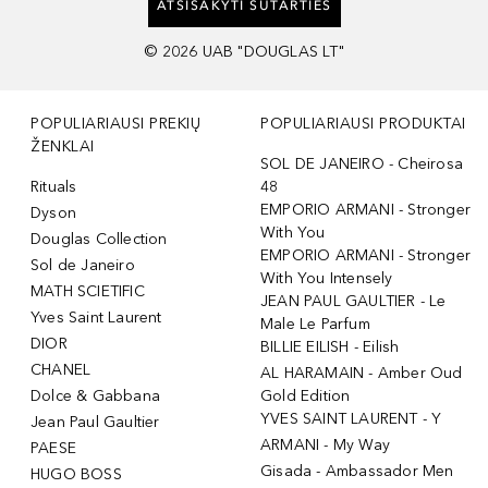
ATSISAKYTI SUTARTIES
©
2026
UAB "DOUGLAS LT"
POPULIARIAUSI PREKIŲ
POPULIARIAUSI PRODUKTAI
ŽENKLAI
SOL DE JANEIRO - Cheirosa
Rituals
48
EMPORIO ARMANI - Stronger
Dyson
With You
Douglas Collection
EMPORIO ARMANI - Stronger
Sol de Janeiro
With You Intensely
MATH SCIETIFIC
JEAN PAUL GAULTIER - Le
Yves Saint Laurent
Male Le Parfum
DIOR
BILLIE EILISH - Eilish
CHANEL
AL HARAMAIN - Amber Oud
Dolce & Gabbana
Gold Edition
YVES SAINT LAURENT - Y
Jean Paul Gaultier
ARMANI - My Way
PAESE
Gisada - Ambassador Men
HUGO BOSS