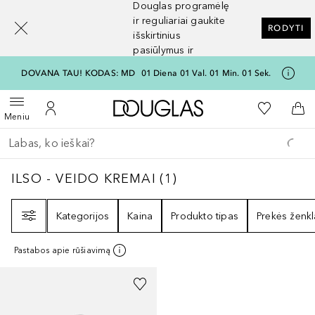
Douglas programėlę
[navigation.slideout.screenreader]
ir reguliariai gaukite
RODYTI
išskirtinius
pasiūlymus ir
nuolaidas
DOVANA TAU! KODAS: MD
01
Diena
01
Val.
01
Min.
01
Sek.
Į Douglas pagrindinį pu
Į mano nor
Atidaryti meniu
Į mano paskyrą
Į kr
Meniu
Grįžk atgal
Vykdykite paiešką
ILSO - VEIDO KREMAI
1
REZULTATAI
ILSO - VEIDO KREMAI
(
1
)
Filtras
Kategorijos
Kaina
Produkto tipas
Prekės ženkl
Pastabos apie rūšiavimą