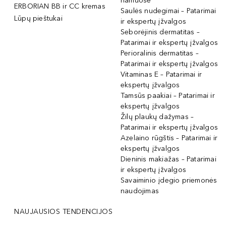
namuose
ERBORIAN BB ir CC kremas
Saulės nudegimai – Patarimai
Lūpų pieštukai
ir ekspertų įžvalgos
Seborėjinis dermatitas –
Patarimai ir ekspertų įžvalgos
Perioralinis dermatitas –
Patarimai ir ekspertų įžvalgos
Vitaminas E – Patarimai ir
ekspertų įžvalgos
Tamsūs paakiai – Patarimai ir
ekspertų įžvalgos
Žilų plaukų dažymas –
Patarimai ir ekspertų įžvalgos
Azelaino rūgštis – Patarimai ir
ekspertų įžvalgos
Dieninis makiažas – Patarimai
ir ekspertų įžvalgos
Savaiminio įdegio priemonės
naudojimas
NAUJAUSIOS TENDENCIJOS