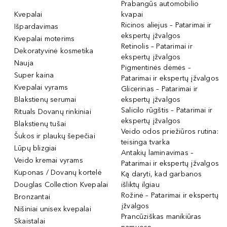
Prabangūs automobilio
Kvepalai
kvapai
Ricinos aliejus – Patarimai ir
Išpardavimas
ekspertų įžvalgos
Kvepalai moterims
Retinolis – Patarimai ir
Dekoratyvinė kosmetika
ekspertų įžvalgos
Nauja
Pigmentinės dėmės –
Super kaina
Patarimai ir ekspertų įžvalgos
Kvepalai vyrams
Glicerinas – Patarimai ir
Blakstienų serumai
ekspertų įžvalgos
Salicilo rūgštis – Patarimai ir
Rituals Dovanų rinkiniai
ekspertų įžvalgos
Blakstienų tušai
Veido odos priežiūros rutina:
Šukos ir plaukų šepečiai
teisinga tvarka
Lūpų blizgiai
Antakių laminavimas –
Veido kremai vyrams
Patarimai ir ekspertų įžvalgos
Kuponas / Dovanų kortelė
Ką daryti, kad garbanos
Douglas Collection Kvepalai
išliktų ilgiau
Rožinė – Patarimai ir ekspertų
Bronzantai
įžvalgos
Nišiniai unisex kvepalai
Prancūziškas manikiūras
Skaistalai