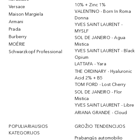
10% + Zinc 1%
Versace
VALENTINO - Born In Roma
Maison Margiela
Donna
Armani
YVES SAINT LAURENT -
Prada
MYSLF
Burberry
SOL DE JANEIRO - Agua
MOÉRIE
Mistica
YVES SAINT LAURENT - Black
Schwarzkopf Professional
Opium
LATTAFA - Yara
THE ORDINARY - Hyaluronic
Acid 2% + B5
TOM FORD - Lost Cherry
SOL DE JANEIRO - Flor
Mistica
YVES SAINT LAURENT - Libre
ARIANA GRANDE - Cloud
POPULIARIAUSIOS
GROŽIO TENDENCIJOS
KATEGORIJOS
Prabangūs automobilio