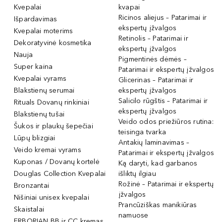
Kvepalai
kvapai
Ricinos aliejus – Patarimai ir
Išpardavimas
ekspertų įžvalgos
Kvepalai moterims
Retinolis – Patarimai ir
Dekoratyvinė kosmetika
ekspertų įžvalgos
Nauja
Pigmentinės dėmės –
Super kaina
Patarimai ir ekspertų įžvalgos
Kvepalai vyrams
Glicerinas – Patarimai ir
Blakstienų serumai
ekspertų įžvalgos
Salicilo rūgštis – Patarimai ir
Rituals Dovanų rinkiniai
ekspertų įžvalgos
Blakstienų tušai
Veido odos priežiūros rutina:
Šukos ir plaukų šepečiai
teisinga tvarka
Lūpų blizgiai
Antakių laminavimas –
Veido kremai vyrams
Patarimai ir ekspertų įžvalgos
Kuponas / Dovanų kortelė
Ką daryti, kad garbanos
Douglas Collection Kvepalai
išliktų ilgiau
Rožinė – Patarimai ir ekspertų
Bronzantai
įžvalgos
Nišiniai unisex kvepalai
Prancūziškas manikiūras
Skaistalai
namuose
ERBORIAN BB ir CC kremas