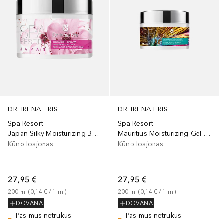
DR. IRENA ERIS
DR. IRENA ERIS
Spa Resort
Spa Resort
Japan Silky Moisturizing Body Balm
Mauritius Moisturizing Gel-Balm For Body
Kūno losjonas
Kūno losjonas
27,95 €
27,95 €
200
ml
 (
0,14 €
 / 
1
ml
)
200
ml
 (
0,14 €
 / 
1
ml
)
DOVANA
DOVANA
Pas mus netrukus
Pas mus netrukus