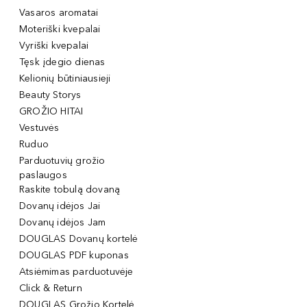
Vasaros aromatai
Moteriški kvepalai
Vyriški kvepalai
Tęsk įdegio dienas
Kelionių būtiniausieji
Beauty Storys
GROŽIO HITAI
Vestuvės
Ruduo
Parduotuvių grožio
paslaugos
Raskite tobulą dovaną
Dovanų idėjos Jai
Dovanų idėjos Jam
DOUGLAS Dovanų kortelė
DOUGLAS PDF kuponas
Atsiėmimas parduotuvėje
Click & Return
DOUGLAS Grožio Kortelė