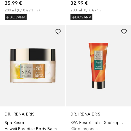
32,99 €
35,99 €
200
ml
 (
0,16 €
 / 
1
ml
)
200
ml
 (
0,18 €
 / 
1
ml
)
DOVANA
DOVANA
DR. IRENA ERIS
DR. IRENA ERIS
Spa Resort
SPA Resort Tahiti Subtropical Self-Tan Lotion
Hawaii Paradise Body Balm
Kūno losjonas