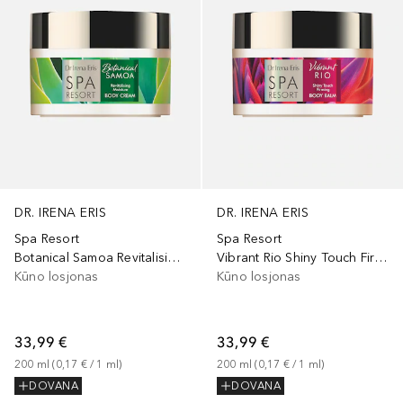
DR. IRENA ERIS
DR. IRENA ERIS
Spa Resort
Spa Resort
Botanical Samoa Revitalising Moisture Body Cream
Vibrant Rio Shiny Touch Firming Balm
Kūno losjonas
Kūno losjonas
33,99 €
33,99 €
200
ml
 (
0,17 €
 / 
1
ml
)
200
ml
 (
0,17 €
 / 
1
ml
)
DOVANA
DOVANA