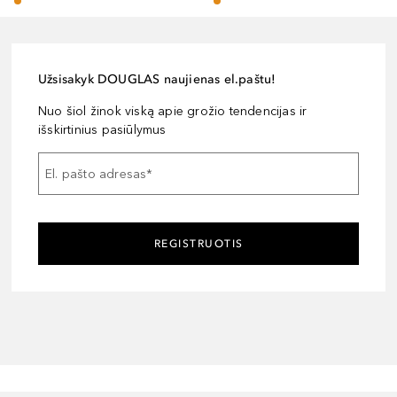
Užsisakyk DOUGLAS naujienas el.paštu!
Nuo šiol žinok viską apie grožio tendencijas ir
išskirtinius pasiūlymus
El. pašto adresas
*
REGISTRUOTIS