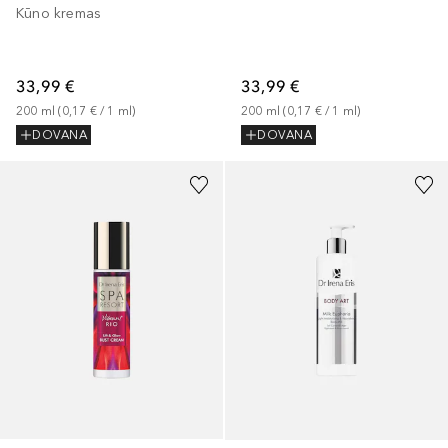
Kūno kremas
33,99 €
33,99 €
200
ml
 (
0,17 €
 / 
1
ml
)
200
ml
 (
0,17 €
 / 
1
ml
)
DOVANA
DOVANA