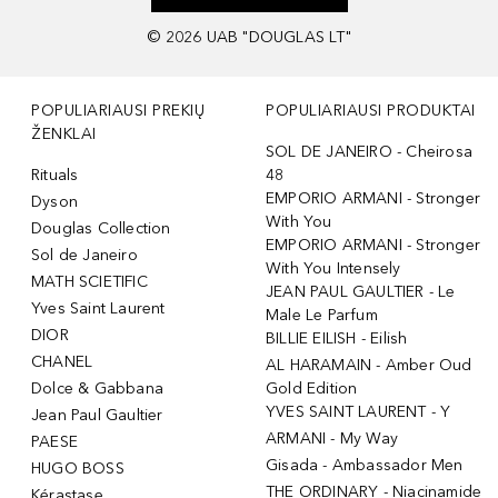
©
2026
UAB "DOUGLAS LT"
POPULIARIAUSI PREKIŲ
POPULIARIAUSI PRODUKTAI
ŽENKLAI
SOL DE JANEIRO - Cheirosa
Rituals
48
EMPORIO ARMANI - Stronger
Dyson
With You
Douglas Collection
EMPORIO ARMANI - Stronger
Sol de Janeiro
With You Intensely
MATH SCIETIFIC
JEAN PAUL GAULTIER - Le
Yves Saint Laurent
Male Le Parfum
DIOR
BILLIE EILISH - Eilish
CHANEL
AL HARAMAIN - Amber Oud
Dolce & Gabbana
Gold Edition
YVES SAINT LAURENT - Y
Jean Paul Gaultier
ARMANI - My Way
PAESE
Gisada - Ambassador Men
HUGO BOSS
THE ORDINARY - Niacinamide
Kérastase