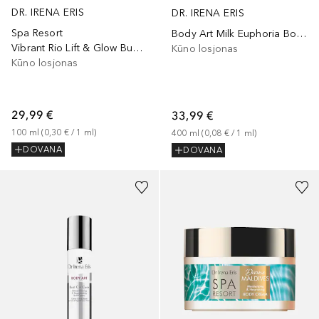
DR. IRENA ERIS
DR. IRENA ERIS
Spa Resort
Body Art Milk Euphoria Body Milk
Vibrant Rio Lift & Glow Bust Cream
Kūno losjonas
Kūno losjonas
29,99 €
33,99 €
100
ml
 (
0,30 €
 / 
1
ml
)
400
ml
 (
0,08 €
 / 
1
ml
)
DOVANA
DOVANA