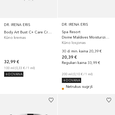
DR. IRENA ERIS
DR. IRENA ERIS
Spa Resort
Body Art Bust C+ Care Cream
Divine Maldives Moisturizing Nutri-Body Cream
Kūno kremas
Kūno losjonas
30 d. min. kaina
20,39 €
20,39 €
32,99 €
Reguliari kaina
33,99 €
100
ml
 (
0,33 €
 / 
1
ml
)
200
ml
 (
0,10 €
 / 
1
ml
)
DOVANA
DOVANA
Netrukus sugrįš