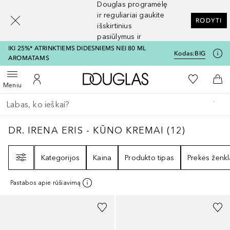
Douglas programėlę
[navigation.slideout.screenreader]
ir reguliariai gaukite
RODYTI
išskirtinius
pasiūlymus ir
nuolaidas
IKI 25%* ATRINKTIEMS DIDESNIEMS NEI 80 ML
Kodas:
BIG
AROMATAMS
Į Douglas pagrindinį pu
Į mano nor
Atidaryti meniu
Į mano paskyrą
Į kr
Meniu
Grįžk atgal
Vykdykite paiešką
DR. IRENA ERIS - KŪNO KREMAI
12
REZULTA
DR. IRENA ERIS - KŪNO KREMAI
(
12
)
Filtras
Kategorijos
Kaina
Produkto tipas
Prekės ženkl
Pastabos apie rūšiavimą