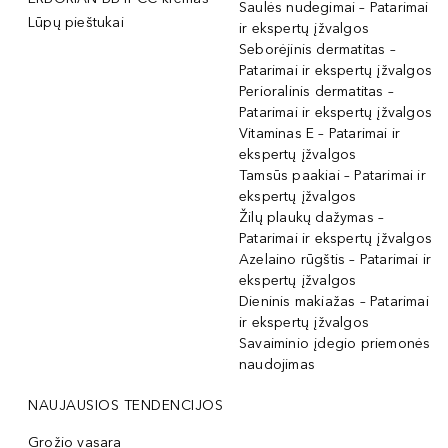
Saulės nudegimai – Patarimai
Lūpų pieštukai
ir ekspertų įžvalgos
Seborėjinis dermatitas –
Patarimai ir ekspertų įžvalgos
Perioralinis dermatitas –
Patarimai ir ekspertų įžvalgos
Vitaminas E – Patarimai ir
ekspertų įžvalgos
Tamsūs paakiai – Patarimai ir
ekspertų įžvalgos
Žilų plaukų dažymas –
Patarimai ir ekspertų įžvalgos
Azelaino rūgštis – Patarimai ir
ekspertų įžvalgos
Dieninis makiažas – Patarimai
ir ekspertų įžvalgos
Savaiminio įdegio priemonės
naudojimas
NAUJAUSIOS TENDENCIJOS
Grožio vasara