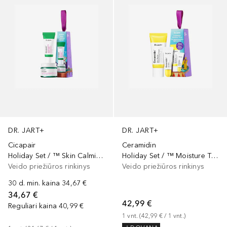
DR. JART+
DR. JART+
Cicapair
Ceramidin
Holiday Set / ™ Skin Calming Recipe
Holiday Set / ™ Moisture Treat
Veido priežiūros rinkinys
Veido priežiūros rinkinys
30 d. min. kaina
34,67 €
34,67 €
42,99 €
Reguliari kaina
40,99 €
1
vnt.
 (
42,99 €
 / 
1
vnt.
)