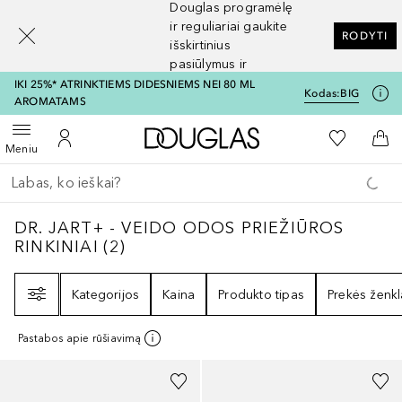
Douglas programėlę
[navigation.slideout.screenreader]
ir reguliariai gaukite
RODYTI
išskirtinius
pasiūlymus ir
nuolaidas
IKI 25%* ATRINKTIEMS DIDESNIEMS NEI 80 ML
Kodas:
BIG
AROMATAMS
Į Douglas pagrindinį pu
Į mano nor
Atidaryti meniu
Į mano paskyrą
Į kr
Meniu
Grįžk atgal
Vykdykite paiešką
DR. JART+ - VEIDO ODOS PRIEŽIŪROS RIN
DR. JART+ - VEIDO ODOS PRIEŽIŪROS
RINKINIAI
(
2
)
Filtras
Kategorijos
Kaina
Produkto tipas
Prekės ženkl
Pastabos apie rūšiavimą