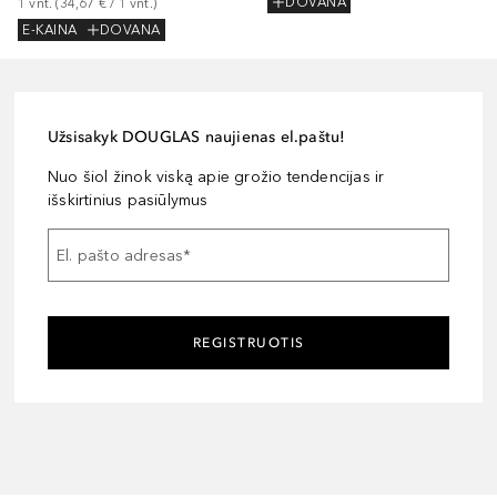
DOVANA
1
vnt.
 (
34,67 €
 / 
1
vnt.
)
E-KAINA
DOVANA
Užsisakyk DOUGLAS naujienas el.paštu!
Nuo šiol žinok viską apie grožio tendencijas ir
išskirtinius pasiūlymus
El. pašto adresas
*
REGISTRUOTIS