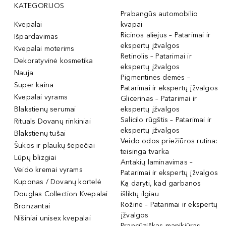
KATEGORIJOS
Prabangūs automobilio
Kvepalai
kvapai
Ricinos aliejus – Patarimai ir
Išpardavimas
ekspertų įžvalgos
Kvepalai moterims
Retinolis – Patarimai ir
Dekoratyvinė kosmetika
ekspertų įžvalgos
Nauja
Pigmentinės dėmės –
Super kaina
Patarimai ir ekspertų įžvalgos
Kvepalai vyrams
Glicerinas – Patarimai ir
Blakstienų serumai
ekspertų įžvalgos
Salicilo rūgštis – Patarimai ir
Rituals Dovanų rinkiniai
ekspertų įžvalgos
Blakstienų tušai
Veido odos priežiūros rutina:
Šukos ir plaukų šepečiai
teisinga tvarka
Lūpų blizgiai
Antakių laminavimas –
Veido kremai vyrams
Patarimai ir ekspertų įžvalgos
Kuponas / Dovanų kortelė
Ką daryti, kad garbanos
Douglas Collection Kvepalai
išliktų ilgiau
Rožinė – Patarimai ir ekspertų
Bronzantai
įžvalgos
Nišiniai unisex kvepalai
Prancūziškas manikiūras