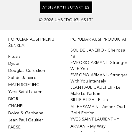
ATSISAKYTI SUTARTIES
©
2026
UAB "DOUGLAS LT"
POPULIARIAUSI PREKIŲ
POPULIARIAUSI PRODUKTAI
ŽENKLAI
SOL DE JANEIRO - Cheirosa
Rituals
48
EMPORIO ARMANI - Stronger
Dyson
With You
Douglas Collection
EMPORIO ARMANI - Stronger
Sol de Janeiro
With You Intensely
MATH SCIETIFIC
JEAN PAUL GAULTIER - Le
Yves Saint Laurent
Male Le Parfum
DIOR
BILLIE EILISH - Eilish
CHANEL
AL HARAMAIN - Amber Oud
Dolce & Gabbana
Gold Edition
YVES SAINT LAURENT - Y
Jean Paul Gaultier
ARMANI - My Way
PAESE