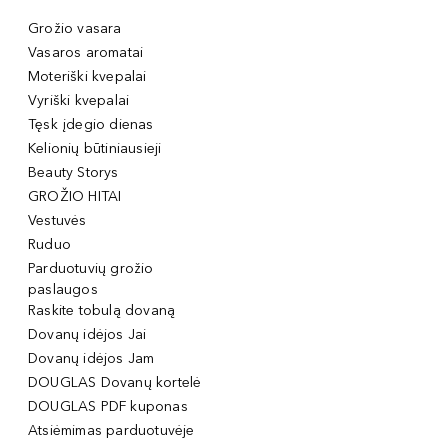
Grožio vasara
Vasaros aromatai
Moteriški kvepalai
Vyriški kvepalai
Tęsk įdegio dienas
Kelionių būtiniausieji
Beauty Storys
GROŽIO HITAI
Vestuvės
Ruduo
Parduotuvių grožio
paslaugos
Raskite tobulą dovaną
Dovanų idėjos Jai
Dovanų idėjos Jam
DOUGLAS Dovanų kortelė
DOUGLAS PDF kuponas
Atsiėmimas parduotuvėje