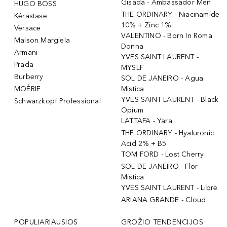
Gisada - Ambassador Men
HUGO BOSS
THE ORDINARY - Niacinamide
Kérastase
10% + Zinc 1%
Versace
VALENTINO - Born In Roma
Maison Margiela
Donna
Armani
YVES SAINT LAURENT -
Prada
MYSLF
Burberry
SOL DE JANEIRO - Agua
MOÉRIE
Mistica
YVES SAINT LAURENT - Black
Schwarzkopf Professional
Opium
LATTAFA - Yara
THE ORDINARY - Hyaluronic
Acid 2% + B5
TOM FORD - Lost Cherry
SOL DE JANEIRO - Flor
Mistica
YVES SAINT LAURENT - Libre
ARIANA GRANDE - Cloud
POPULIARIAUSIOS
GROŽIO TENDENCIJOS