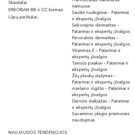
Skaistalai
namuose
ERBORIAN BB ir CC kremas
Saulės nudegimai – Patarimai
Lūpų pieštukai
ir ekspertų įžvalgos
Seborėjinis dermatitas –
Patarimai ir ekspertų įžvalgos
Perioralinis dermatitas –
Patarimai ir ekspertų įžvalgos
Vitaminas E – Patarimai ir
ekspertų įžvalgos
Tamsūs paakiai – Patarimai ir
ekspertų įžvalgos
Žilų plaukų dažymas –
Patarimai ir ekspertų įžvalgos
Azelaino rūgštis – Patarimai ir
ekspertų įžvalgos
Dieninis makiažas – Patarimai
ir ekspertų įžvalgos
Savaiminio įdegio priemonės
naudojimas
NAUJAUSIOS TENDENCIJOS