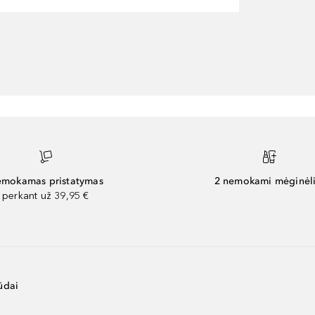
mokamas pristatymas
2 nemokami mėginėli
perkant už 39,95 €
ūdai