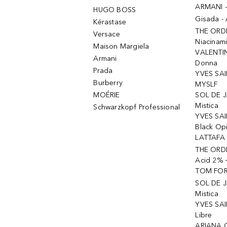
ARMANI 
HUGO BOSS
Gisada -
Kérastase
THE ORD
Versace
Niacinam
Maison Margiela
VALENTIN
Armani
Donna
Prada
YVES SAI
Burberry
MYSLF
MOÉRIE
SOL DE J
Mistica
Schwarzkopf Professional
YVES SAI
Black Op
LATTAFA 
THE ORDI
Acid 2% 
TOM FORD
SOL DE J
Mistica
YVES SAI
Libre
ARIANA 