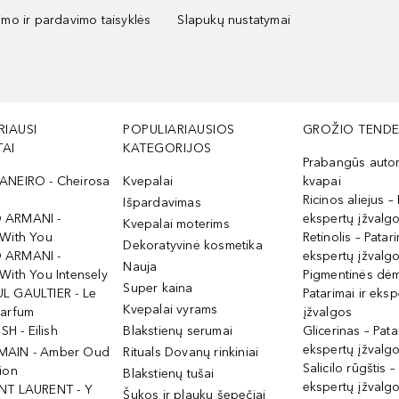
kimo ir pardavimo taisyklės
Slapukų nustatymai
RIAUSI
POPULIARIAUSIOS
GROŽIO TENDE
AI
KATEGORIJOS
Prabangūs auto
ANEIRO - Cheirosa
Kvepalai
kvapai
Ricinos aliejus – 
Išpardavimas
 ARMANI -
ekspertų įžvalg
Kvepalai moterims
 With You
Retinolis – Patari
Dekoratyvinė kosmetika
 ARMANI -
ekspertų įžvalg
Nauja
With You Intensely
Pigmentinės dė
Super kaina
L GAULTIER - Le
Patarimai ir eksp
Kvepalai vyrams
Parfum
įžvalgos
ISH - Eilish
Blakstienų serumai
Glicerinas – Pata
ekspertų įžvalg
MAIN - Amber Oud
Rituals Dovanų rinkiniai
Salicilo rūgštis –
ion
Blakstienų tušai
ekspertų įžvalg
NT LAURENT - Y
Šukos ir plaukų šepečiai