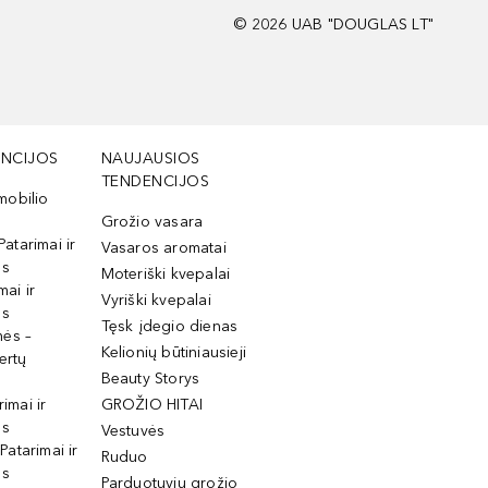
©
2026
UAB "DOUGLAS LT"
NCIJOS
NAUJAUSIOS
TENDENCIJOS
mobilio
Grožio vasara
Patarimai ir
Vasaros aromatai
os
Moteriški kvepalai
mai ir
Vyriški kvepalai
os
Tęsk įdegio dienas
mės –
Kelionių būtiniausieji
ertų
Beauty Storys
rimai ir
GROŽIO HITAI
os
Vestuvės
 Patarimai ir
Ruduo
os
Parduotuvių grožio