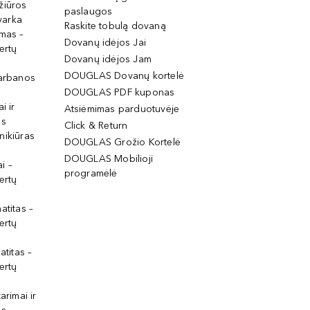
žiūros
paslaugos
tvarka
Raskite tobulą dovaną
imas –
Dovanų idėjos Jai
ertų
Dovanų idėjos Jam
DOUGLAS Dovanų kortelė
garbanos
DOUGLAS PDF kuponas
i ir
Atsiėmimas parduotuvėje
os
Click & Return
nikiūras
DOUGLAS Grožio Kortelė
DOUGLAS Mobilioji
i –
programėlė
ertų
atitas –
ertų
atitas –
ertų
arimai ir