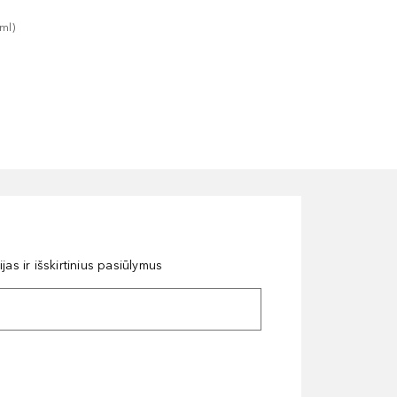
ml
)
as ir išskirtinius pasiūlymus