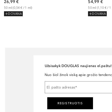
26,99 €
54,99 €
50
ml
 (
0,54 €
 / 
1
ml
)
50
ml
 (
1,10 €
 / 
1
DOVANA
DOVANA
Užsisakyk DOUGLAS naujienas el.paštu!
Nuo šiol žinok viską apie grožio tendencij
El. pašto adresas
*
REGISTRUOTIS