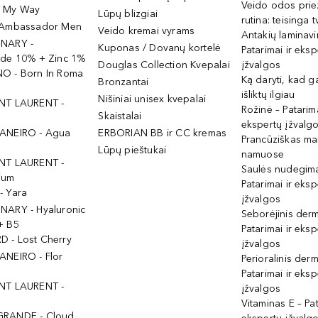
Veido odos prie
- My Way
Lūpų blizgiai
rutina: teisinga 
 Ambassador Men
Veido kremai vyrams
Antakių laminav
INARY -
Kuponas / Dovanų kortelė
Patarimai ir eksp
ide 10% + Zinc 1%
Douglas Collection Kvepalai
įžvalgos
O - Born In Roma
Ką daryti, kad 
Bronzantai
išliktų ilgiau
Nišiniai unisex kvepalai
NT LAURENT -
Rožinė – Patarima
Skaistalai
ekspertų įžvalg
ANEIRO - Agua
ERBORIAN BB ir CC kremas
Prancūziškas ma
Lūpų pieštukai
namuose
NT LAURENT -
Saulės nudegima
ium
Patarimai ir eksp
- Yara
įžvalgos
NARY - Hyaluronic
Seborėjinis derm
+ B5
Patarimai ir eksp
 - Lost Cherry
įžvalgos
ANEIRO - Flor
Perioralinis derm
Patarimai ir eksp
NT LAURENT -
įžvalgos
Vitaminas E – Pat
GRANDE - Cloud