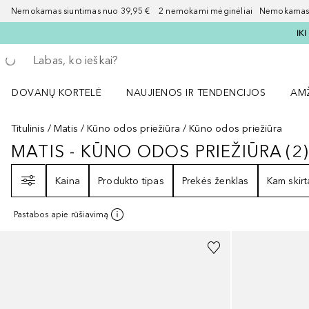
Nemokamas siuntimas nuo 39,95 € 2 nemokami mėginėliai Nemokamas d
IK
Grįžk atgal
Vykdykite paiešką
DOVANŲ KORTELĖ
NAUJIENOS IR TENDENCIJOS
AM
Atidaryti NAUJIENOS IR TENDENCIJOS 
Atid
Titulinis
Matis
Kūno odos priežiūra
Kūno odos priežiūra
MATIS - KŪNO ODOS PRIEŽIŪRA
(
2
MATIS - KŪNO ODOS PRIEŽIŪRA
2
Filtras
Kaina
Produkto tipas
Prekės ženklas
Kam skirt
Pastabos apie rūšiavimą