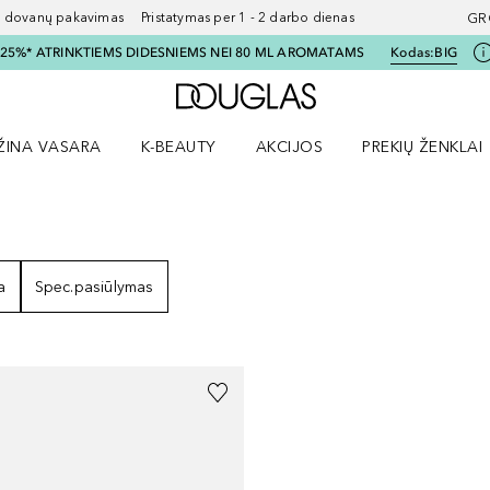
ovanų pakavimas Pristatymas per 1 - 2 darbo dienas
GR
I 25%* ATRINKTIEMS DIDESNIEMS NEI 80 ML AROMATAMS
Kodas:
BIG
Į Douglas pagrindinį pu
ŽINA VASARA
K-BEAUTY
AKCIJOS
PREKIŲ ŽENKLAI
meniu
aryti Amžina vasara meniu
Atidaryti AKCIJOS meniu
Atidaryti PREKIŲ 
)
REZULTATAI
a
Spec.pasiūlymas