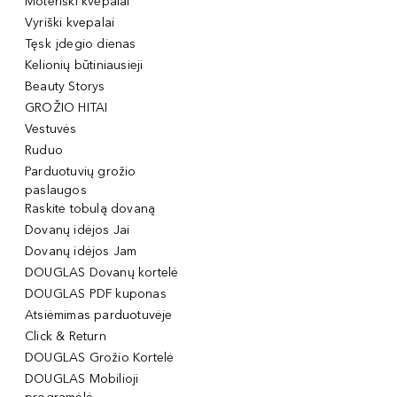
Moteriški kvepalai
Vyriški kvepalai
Tęsk įdegio dienas
Kelionių būtiniausieji
Beauty Storys
GROŽIO HITAI
Vestuvės
Ruduo
Parduotuvių grožio
paslaugos
Raskite tobulą dovaną
Dovanų idėjos Jai
Dovanų idėjos Jam
DOUGLAS Dovanų kortelė
DOUGLAS PDF kuponas
Atsiėmimas parduotuvėje
Click & Return
DOUGLAS Grožio Kortelė
DOUGLAS Mobilioji