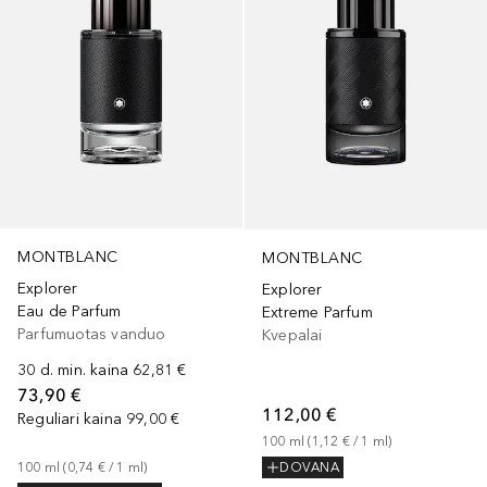
MONTBLANC
MONTBLANC
Explorer
Explorer
Eau de Parfum
Extreme Parfum
Parfumuotas vanduo
Kvepalai
30 d. min. kaina
62,81 €
73,90 €
112,00 €
Reguliari kaina
99,00 €
100
ml
 (
1,12 €
 / 
1
ml
)
100
ml
 (
0,74 €
 / 
1
ml
)
DOVANA