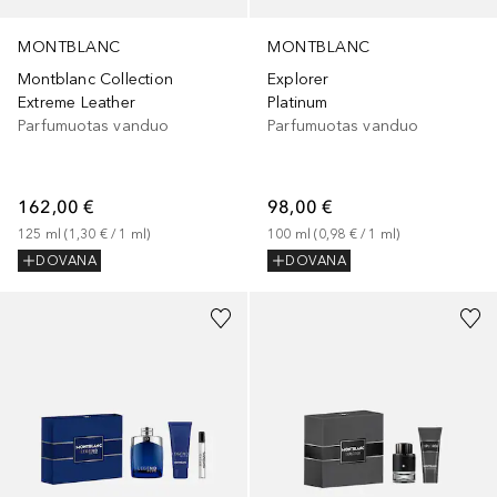
MONTBLANC
MONTBLANC
Montblanc Collection
Explorer
Extreme Leather
Platinum
Parfumuotas vanduo
Parfumuotas vanduo
162,00 €
98,00 €
125
ml
 (
1,30 €
 / 
1
ml
)
100
ml
 (
0,98 €
 / 
1
ml
)
DOVANA
DOVANA