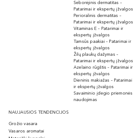
Seborėjinis dermatitas –
Patarimai ir ekspertų įžvalgos
Perioralinis dermatitas –
Patarimai ir ekspertų įžvalgos
Vitaminas E – Patarimai ir
ekspertų įžvalgos
Tamsūs paakiai – Patarimai ir
ekspertų įžvalgos
Žilų plaukų dažymas –
Patarimai ir ekspertų įžvalgos
Azelaino rūgštis – Patarimai ir
ekspertų įžvalgos
Dieninis makiažas – Patarimai
ir ekspertų įžvalgos
Savaiminio įdegio priemonės
naudojimas
NAUJAUSIOS TENDENCIJOS
Grožio vasara
Vasaros aromatai