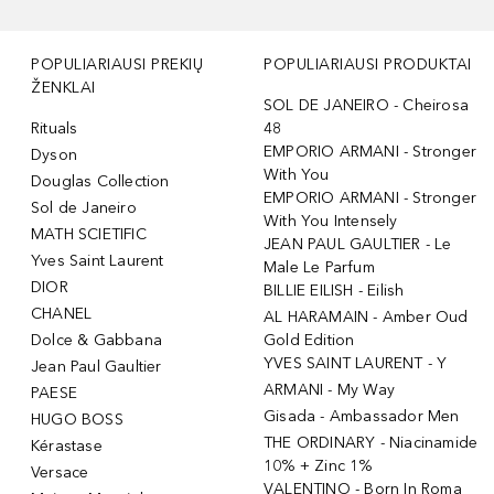
POPULIARIAUSI PREKIŲ
POPULIARIAUSI PRODUKTAI
ŽENKLAI
SOL DE JANEIRO - Cheirosa
Rituals
48
EMPORIO ARMANI - Stronger
Dyson
With You
Douglas Collection
EMPORIO ARMANI - Stronger
Sol de Janeiro
With You Intensely
MATH SCIETIFIC
JEAN PAUL GAULTIER - Le
Yves Saint Laurent
Male Le Parfum
DIOR
BILLIE EILISH - Eilish
CHANEL
AL HARAMAIN - Amber Oud
Dolce & Gabbana
Gold Edition
YVES SAINT LAURENT - Y
Jean Paul Gaultier
ARMANI - My Way
PAESE
Gisada - Ambassador Men
HUGO BOSS
THE ORDINARY - Niacinamide
Kérastase
10% + Zinc 1%
Versace
VALENTINO - Born In Roma