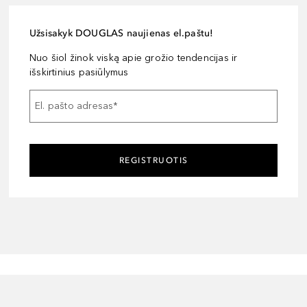
Užsisakyk DOUGLAS naujienas el.paštu!
Nuo šiol žinok viską apie grožio tendencijas ir
išskirtinius pasiūlymus
El. pašto adresas
*
REGISTRUOTIS