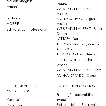
Maison Margiela
Donna
Armani
YVES SAINT LAURENT -
Prada
MYSLF
Burberry
SOL DE JANEIRO - Agua
MOÉRIE
Mistica
YVES SAINT LAURENT - Black
Schwarzkopf Professional
Opium
LATTAFA - Yara
THE ORDINARY - Hyaluronic
Acid 2% + B5
TOM FORD - Lost Cherry
SOL DE JANEIRO - Flor
Mistica
YVES SAINT LAURENT - Libre
ARIANA GRANDE - Cloud
POPULIARIAUSIOS
GROŽIO TENDENCIJOS
KATEGORIJOS
Prabangūs automobilio
Kvepalai
kvapai
Ricinos aliejus – Patarimai ir
Išpardavimas