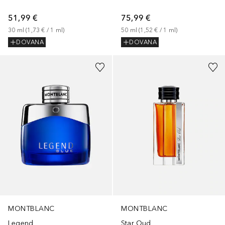
75,99 €
51,99 €
50
ml
 (
1,52 €
 / 
1
ml
)
30
ml
 (
1,73 €
 / 
1
ml
)
DOVANA
DOVANA
MONTBLANC
MONTBLANC
Legend
Star Oud