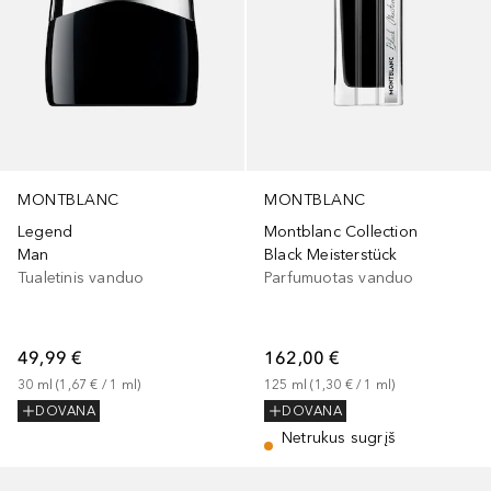
MONTBLANC
MONTBLANC
Legend
Montblanc Collection
Man
Black Meisterstück
Tualetinis vanduo
Parfumuotas vanduo
49,99 €
162,00 €
30
ml
 (
1,67 €
 / 
1
ml
)
125
ml
 (
1,30 €
 / 
1
ml
)
DOVANA
DOVANA
Netrukus sugrįš