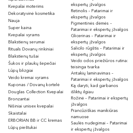
ekspertų įžvalgos
Kvepalai moterims
Retinolis – Patarimai ir
Dekoratyvinė kosmetika
ekspertų įžvalgos
Nauja
Pigmentinės dėmės –
Super kaina
Patarimai ir ekspertų įžvalgos
Kvepalai vyrams
Glicerinas – Patarimai ir
Blakstienų serumai
ekspertų įžvalgos
Salicilo rūgštis – Patarimai ir
Rituals Dovanų rinkiniai
ekspertų įžvalgos
Blakstienų tušai
Veido odos priežiūros rutina:
Šukos ir plaukų šepečiai
teisinga tvarka
Lūpų blizgiai
Antakių laminavimas –
Veido kremai vyrams
Patarimai ir ekspertų įžvalgos
Kuponas / Dovanų kortelė
Ką daryti, kad garbanos
Douglas Collection Kvepalai
išliktų ilgiau
Rožinė – Patarimai ir ekspertų
Bronzantai
įžvalgos
Nišiniai unisex kvepalai
Prancūziškas manikiūras
Skaistalai
namuose
ERBORIAN BB ir CC kremas
Saulės nudegimai – Patarimai
Lūpų pieštukai
ir ekspertų įžvalgos