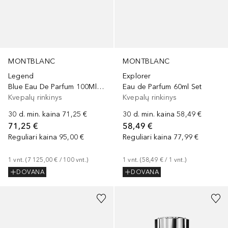
MONTBLANC
MONTBLANC
Legend
Explorer
Blue Eau De Parfum 100Ml Set
Eau de Parfum 60ml Set
Kvepalų rinkinys
Kvepalų rinkinys
30 d. min. kaina
71,25 €
30 d. min. kaina
58,49 €
71,25 €
58,49 €
Reguliari kaina
95,00 €
Reguliari kaina
77,99 €
1
vnt.
 (
7 125,00 €
 / 
100
vnt.
)
1
vnt.
 (
58,49 €
 / 
1
vnt.
)
DOVANA
DOVANA