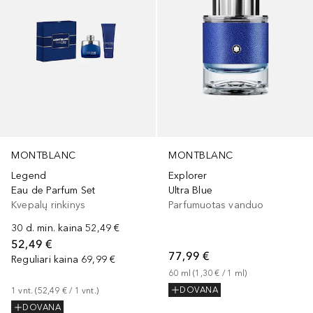
MONTBLANC
MONTBLANC
Legend
Explorer
Eau de Parfum Set
Ultra Blue
Kvepalų rinkinys
Parfumuotas vanduo
30 d. min. kaina
52,49 €
52,49 €
77,99 €
Reguliari kaina
69,99 €
60
ml
 (
1,30 €
 / 
1
ml
)
DOVANA
1
vnt.
 (
52,49 €
 / 
1
vnt.
)
DOVANA