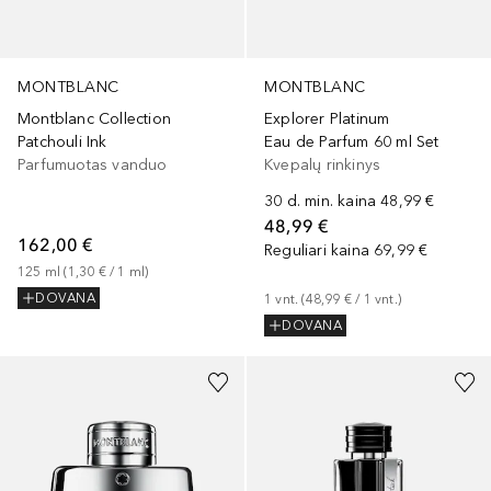
MONTBLANC
MONTBLANC
Montblanc Collection
Explorer Platinum
Patchouli Ink
Eau de Parfum 60 ml Set
Parfumuotas vanduo
Kvepalų rinkinys
30 d. min. kaina
48,99 €
48,99 €
162,00 €
Reguliari kaina
69,99 €
125
ml
 (
1,30 €
 / 
1
ml
)
DOVANA
1
vnt.
 (
48,99 €
 / 
1
vnt.
)
DOVANA