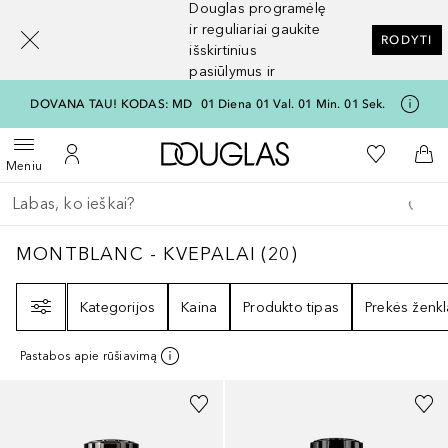
Douglas programėlę
[navigation.slideout.screenreader]
ir reguliariai gaukite
RODYTI
išskirtinius
pasiūlymus ir
nuolaidas
DOVANA TAU! KODAS: MD
01
Diena
01
Val.
01
Min.
01
Sek.
Į Douglas pagrindinį pu
Į mano nor
Atidaryti meniu
Į mano paskyrą
Į kr
Meniu
Grįžk atgal
Vykdykite paiešką
MONTBLANC - KVEPALAI
20
REZULTATAI
MONTBLANC - KVEPALAI
(
20
)
Filtras
Kategorijos
Kaina
Produkto tipas
Prekės ženkl
Pastabos apie rūšiavimą