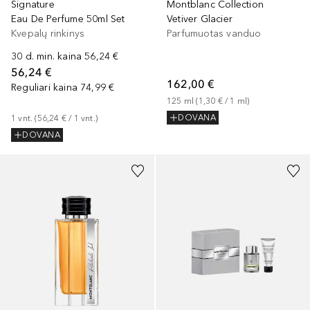
Signature
Montblanc Collection
Eau De Perfume 50ml Set
Vetiver Glacier
Kvepalų rinkinys
Parfumuotas vanduo
30 d. min. kaina
56,24 €
56,24 €
162,00 €
Reguliari kaina
74,99 €
125
ml
 (
1,30 €
 / 
1
ml
)
DOVANA
1
vnt.
 (
56,24 €
 / 
1
vnt.
)
DOVANA