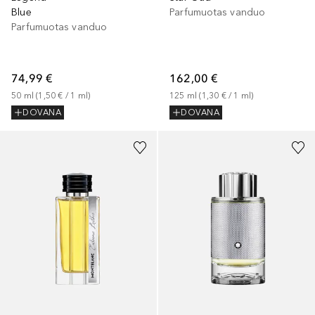
Blue
Parfumuotas vanduo
Parfumuotas vanduo
74,99 €
162,00 €
50
ml
 (
1,50 €
 / 
1
ml
)
125
ml
 (
1,30 €
 / 
1
ml
)
DOVANA
DOVANA