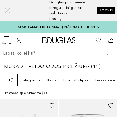
Douglas programėlę
[navigation.slideout.screenreader]
ir reguliariai gaukite
RODYTI
išskirtinius
pasiūlymus ir
nuolaidas
NEMOKAMAS PRISTATYMAS Į PAŠTOMATUS IKI 08 09
Į Douglas pagrindinį pu
Į mano nor
Atidaryti meniu
Į mano paskyrą
Į kr
Meniu
Grįžk atgal
Vykdykite paiešką
MURAD - VEIDO ODOS PRIEŽIŪRA
11
REZUL
MURAD - VEIDO ODOS PRIEŽIŪRA
(
11
)
Filtras
Kategorijos
Kaina
Produkto tipas
Prekės ženkl
Pastabos apie rūšiavimą