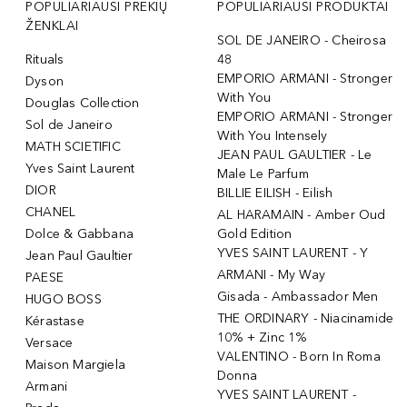
POPULIARIAUSI PREKIŲ
POPULIARIAUSI PRODUKTAI
ŽENKLAI
SOL DE JANEIRO - Cheirosa
Rituals
48
EMPORIO ARMANI - Stronger
Dyson
With You
Douglas Collection
EMPORIO ARMANI - Stronger
Sol de Janeiro
With You Intensely
MATH SCIETIFIC
JEAN PAUL GAULTIER - Le
Yves Saint Laurent
Male Le Parfum
DIOR
BILLIE EILISH - Eilish
CHANEL
AL HARAMAIN - Amber Oud
Dolce & Gabbana
Gold Edition
YVES SAINT LAURENT - Y
Jean Paul Gaultier
ARMANI - My Way
PAESE
Gisada - Ambassador Men
HUGO BOSS
THE ORDINARY - Niacinamide
Kérastase
10% + Zinc 1%
Versace
VALENTINO - Born In Roma
Maison Margiela
Donna
Armani
YVES SAINT LAURENT -