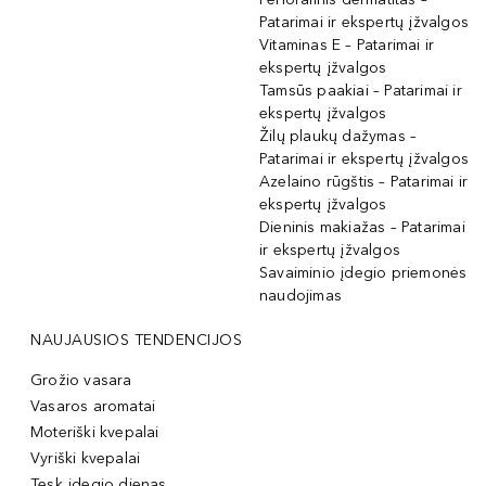
Patarimai ir ekspertų įžvalgos
Vitaminas E – Patarimai ir
ekspertų įžvalgos
Tamsūs paakiai – Patarimai ir
ekspertų įžvalgos
Žilų plaukų dažymas –
Patarimai ir ekspertų įžvalgos
Azelaino rūgštis – Patarimai ir
ekspertų įžvalgos
Dieninis makiažas – Patarimai
ir ekspertų įžvalgos
Savaiminio įdegio priemonės
naudojimas
NAUJAUSIOS TENDENCIJOS
Grožio vasara
Vasaros aromatai
Moteriški kvepalai
Vyriški kvepalai
Tęsk įdegio dienas