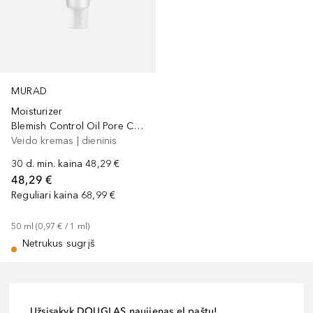
MURAD
Moisturizer
Blemish Control Oil Pore Control Mattifier SPF45
Veido kremas | dieninis
30 d. min. kaina
48,29 €
48,29 €
Reguliari kaina
68,99 €
50
ml
 (
0,97 €
 / 
1
ml
)
Netrukus sugrįš
Užsisakyk DOUGLAS naujienas el.paštu!