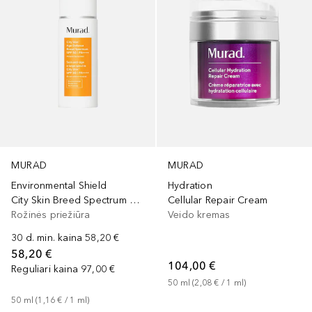
MURAD
MURAD
Environmental Shield
Hydration
City Skin Breed Spectrum SPF 50 | PA ++++
Cellular Repair Cream
Rožinės priežiūra
Veido kremas
30 d. min. kaina
58,20 €
58,20 €
104,00 €
Reguliari kaina
97,00 €
50
ml
 (
2,08 €
 / 
1
ml
)
50
ml
 (
1,16 €
 / 
1
ml
)