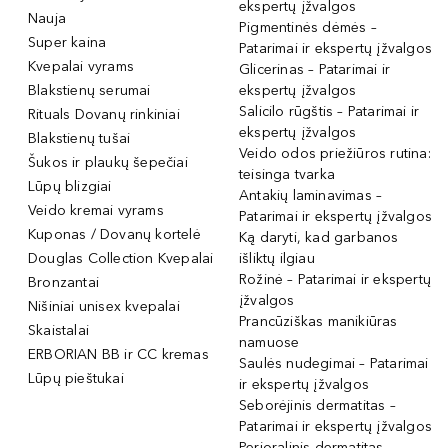
ekspertų įžvalgos
Nauja
Pigmentinės dėmės –
Super kaina
Patarimai ir ekspertų įžvalgos
Kvepalai vyrams
Glicerinas – Patarimai ir
Blakstienų serumai
ekspertų įžvalgos
Salicilo rūgštis – Patarimai ir
Rituals Dovanų rinkiniai
ekspertų įžvalgos
Blakstienų tušai
Veido odos priežiūros rutina:
Šukos ir plaukų šepečiai
teisinga tvarka
Lūpų blizgiai
Antakių laminavimas –
Veido kremai vyrams
Patarimai ir ekspertų įžvalgos
Kuponas / Dovanų kortelė
Ką daryti, kad garbanos
Douglas Collection Kvepalai
išliktų ilgiau
Rožinė – Patarimai ir ekspertų
Bronzantai
įžvalgos
Nišiniai unisex kvepalai
Prancūziškas manikiūras
Skaistalai
namuose
ERBORIAN BB ir CC kremas
Saulės nudegimai – Patarimai
Lūpų pieštukai
ir ekspertų įžvalgos
Seborėjinis dermatitas –
Patarimai ir ekspertų įžvalgos
Perioralinis dermatitas –