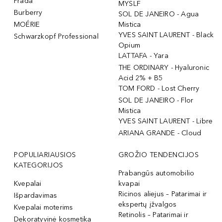
Prada
MYSLF
Burberry
SOL DE JANEIRO - Agua
MOÉRIE
Mistica
YVES SAINT LAURENT - Black
Schwarzkopf Professional
Opium
LATTAFA - Yara
THE ORDINARY - Hyaluronic
Acid 2% + B5
TOM FORD - Lost Cherry
SOL DE JANEIRO - Flor
Mistica
YVES SAINT LAURENT - Libre
ARIANA GRANDE - Cloud
POPULIARIAUSIOS
GROŽIO TENDENCIJOS
KATEGORIJOS
Prabangūs automobilio
Kvepalai
kvapai
Ricinos aliejus – Patarimai ir
Išpardavimas
ekspertų įžvalgos
Kvepalai moterims
Retinolis – Patarimai ir
Dekoratyvinė kosmetika