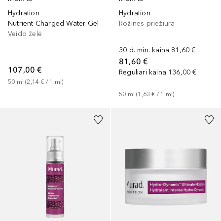
Hydration
Hydration
Nutrient-Charged Water Gel
Rožinės priežiūra
Veido želė
30 d. min. kaina
81,60 €
81,60 €
107,00 €
Reguliari kaina
136,00 €
50
ml
 (
2,14 €
 / 
1
ml
)
50
ml
 (
1,63 €
 / 
1
ml
)