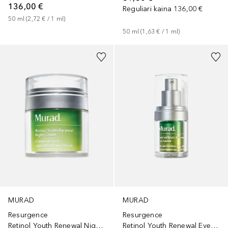
136,00 €
Reguliari kaina
136,00 €
50
ml
 (
2,72 €
 / 
1
ml
)
50
ml
 (
1,63 €
 / 
1
ml
)
MURAD
MURAD
Resurgence
Resurgence
Retinol Youth Renewal Night Cream
Retinol Youth Renewal Eye Serum