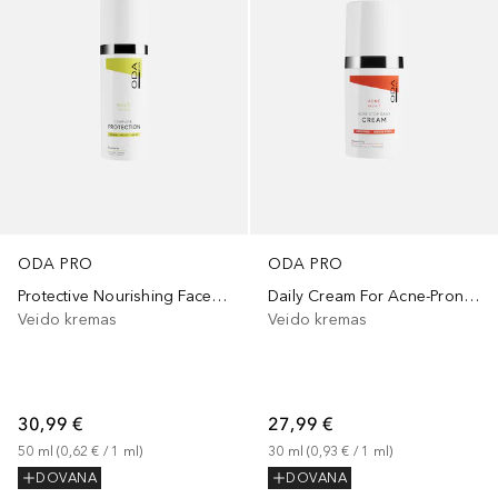
ODA PRO
ODA PRO
Protective Nourishing Face Cream With Ceramides And Beeswax
Daily Cream For Acne-Prone Skin
Veido kremas
Veido kremas
30,99 €
27,99 €
50
ml
 (
0,62 €
 / 
1
ml
)
30
ml
 (
0,93 €
 / 
1
ml
)
DOVANA
DOVANA