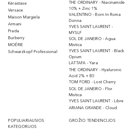
THE ORDINARY - Niacinamide
Kérastase
10% + Zinc 1%
Versace
VALENTINO - Born In Roma
Maison Margiela
Donna
Armani
YVES SAINT LAURENT -
Prada
MYSLF
Burberry
SOL DE JANEIRO - Agua
MOÉRIE
Mistica
YVES SAINT LAURENT - Black
Schwarzkopf Professional
Opium
LATTAFA - Yara
THE ORDINARY - Hyaluronic
Acid 2% + B5
TOM FORD - Lost Cherry
SOL DE JANEIRO - Flor
Mistica
YVES SAINT LAURENT - Libre
ARIANA GRANDE - Cloud
POPULIARIAUSIOS
GROŽIO TENDENCIJOS
KATEGORIJOS