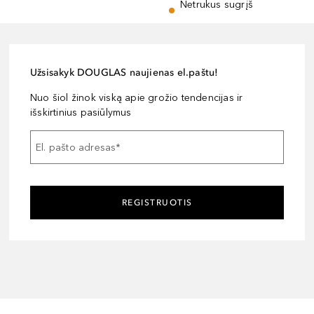
Netrukus sugrįš
Užsisakyk DOUGLAS naujienas el.paštu!
Nuo šiol žinok viską apie grožio tendencijas ir
išskirtinius pasiūlymus
El. pašto adresas
*
REGISTRUOTIS