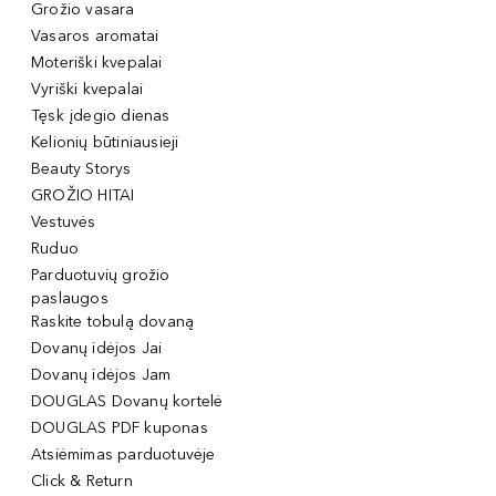
Grožio vasara
Vasaros aromatai
Moteriški kvepalai
Vyriški kvepalai
Tęsk įdegio dienas
Kelionių būtiniausieji
Beauty Storys
GROŽIO HITAI
Vestuvės
Ruduo
Parduotuvių grožio
paslaugos
Raskite tobulą dovaną
Dovanų idėjos Jai
Dovanų idėjos Jam
DOUGLAS Dovanų kortelė
DOUGLAS PDF kuponas
Atsiėmimas parduotuvėje
Click & Return