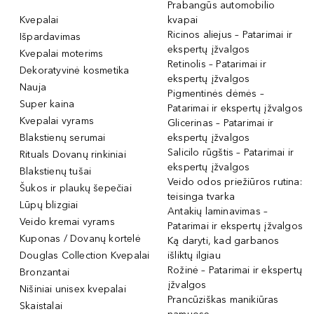
Prabangūs automobilio
Kvepalai
kvapai
Ricinos aliejus – Patarimai ir
Išpardavimas
ekspertų įžvalgos
Kvepalai moterims
Retinolis – Patarimai ir
Dekoratyvinė kosmetika
ekspertų įžvalgos
Nauja
Pigmentinės dėmės –
Super kaina
Patarimai ir ekspertų įžvalgos
Kvepalai vyrams
Glicerinas – Patarimai ir
Blakstienų serumai
ekspertų įžvalgos
Salicilo rūgštis – Patarimai ir
Rituals Dovanų rinkiniai
ekspertų įžvalgos
Blakstienų tušai
Veido odos priežiūros rutina:
Šukos ir plaukų šepečiai
teisinga tvarka
Lūpų blizgiai
Antakių laminavimas –
Veido kremai vyrams
Patarimai ir ekspertų įžvalgos
Kuponas / Dovanų kortelė
Ką daryti, kad garbanos
Douglas Collection Kvepalai
išliktų ilgiau
Rožinė – Patarimai ir ekspertų
Bronzantai
įžvalgos
Nišiniai unisex kvepalai
Prancūziškas manikiūras
Skaistalai