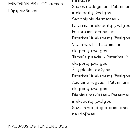
namuose
ERBORIAN BB ir CC kremas
Saulės nudegimai – Patarimai
Lūpų pieštukai
ir ekspertų įžvalgos
Seborėjinis dermatitas –
Patarimai ir ekspertų įžvalgos
Perioralinis dermatitas –
Patarimai ir ekspertų įžvalgos
Vitaminas E – Patarimai ir
ekspertų įžvalgos
Tamsūs paakiai – Patarimai ir
ekspertų įžvalgos
Žilų plaukų dažymas –
Patarimai ir ekspertų įžvalgos
Azelaino rūgštis – Patarimai ir
ekspertų įžvalgos
Dieninis makiažas – Patarimai
ir ekspertų įžvalgos
Savaiminio įdegio priemonės
naudojimas
NAUJAUSIOS TENDENCIJOS