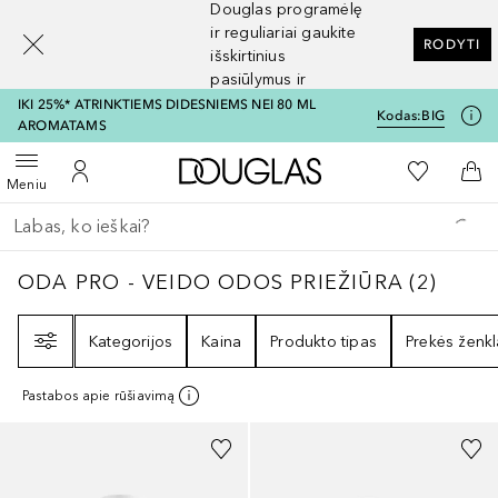
Douglas programėlę
[navigation.slideout.screenreader]
ir reguliariai gaukite
RODYTI
išskirtinius
pasiūlymus ir
nuolaidas
IKI 25%* ATRINKTIEMS DIDESNIEMS NEI 80 ML
Kodas:
BIG
AROMATAMS
Į Douglas pagrindinį pu
Į mano nor
Atidaryti meniu
Į mano paskyrą
Į kr
Meniu
Grįžk atgal
Vykdykite paiešką
ODA PRO - VEIDO ODOS PRIEŽIŪRA
2
REZU
ODA PRO - VEIDO ODOS PRIEŽIŪRA
(
2
)
Filtras
Kategorijos
Kaina
Produkto tipas
Prekės ženkl
Pastabos apie rūšiavimą