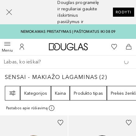
Douglas programėlę
[navigation.slideout.screenreader]
ir reguliariai gaukite
RODYTI
išskirtinius
pasiūlymus ir
nuolaidas
NEMOKAMAS PRISTATYMAS Į PAŠTOMATUS IKI 08 09
Į Douglas pagrindinį pu
Į mano nor
Atidaryti meniu
Į mano paskyrą
Į kr
Meniu
Grįžk atgal
Vykdykite paiešką
SENSAI - MAKIAŽO LAGAMINAS
2
REZULTA
SENSAI - MAKIAŽO LAGAMINAS
(
2
)
Filtras
Kategorijos
Kaina
Produkto tipas
Prekės ženkl
Pastabos apie rūšiavimą