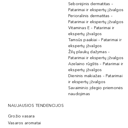
Seborėjinis dermatitas –
Patarimai ir ekspertų įžvalgos
Perioralinis dermatitas –
Patarimai ir ekspertų įžvalgos
Vitaminas E – Patarimai ir
ekspertų įžvalgos
Tamsūs paakiai – Patarimai ir
ekspertų įžvalgos
Žilų plaukų dažymas –
Patarimai ir ekspertų įžvalgos
Azelaino rūgštis – Patarimai ir
ekspertų įžvalgos
Dieninis makiažas – Patarimai
ir ekspertų įžvalgos
Savaiminio įdegio priemonės
naudojimas
NAUJAUSIOS TENDENCIJOS
Grožio vasara
Vasaros aromatai