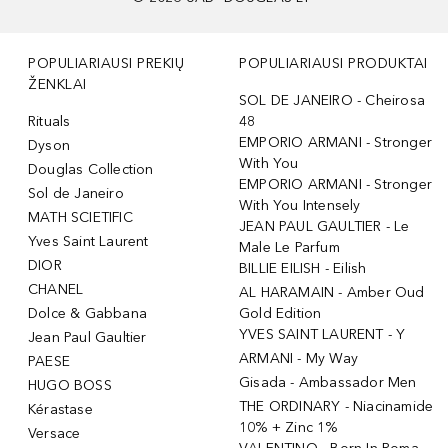
POPULIARIAUSI PREKIŲ
POPULIARIAUSI PRODUKTAI
ŽENKLAI
SOL DE JANEIRO - Cheirosa
Rituals
48
EMPORIO ARMANI - Stronger
Dyson
With You
Douglas Collection
EMPORIO ARMANI - Stronger
Sol de Janeiro
With You Intensely
MATH SCIETIFIC
JEAN PAUL GAULTIER - Le
Yves Saint Laurent
Male Le Parfum
DIOR
BILLIE EILISH - Eilish
CHANEL
AL HARAMAIN - Amber Oud
Dolce & Gabbana
Gold Edition
YVES SAINT LAURENT - Y
Jean Paul Gaultier
ARMANI - My Way
PAESE
Gisada - Ambassador Men
HUGO BOSS
THE ORDINARY - Niacinamide
Kérastase
10% + Zinc 1%
Versace