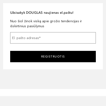
Užsisakyk DOUGLAS naujienas el.paštu!
Nuo šiol žinok viską apie grožio tendencijas ir
išskirtinius pasiūlymus
El. pašto adresas
*
REGISTRUOTIS