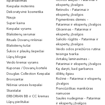
Išpardavimas
ekspertų įžvalgos
Kvepalai moterims
Retinolis – Patarimai ir
Dekoratyvinė kosmetika
ekspertų įžvalgos
Nauja
Pigmentinės dėmės –
Super kaina
Patarimai ir ekspertų įžvalgos
Kvepalai vyrams
Glicerinas – Patarimai ir
Blakstienų serumai
ekspertų įžvalgos
Salicilo rūgštis – Patarimai ir
Rituals Dovanų rinkiniai
ekspertų įžvalgos
Blakstienų tušai
Veido odos priežiūros rutina:
Šukos ir plaukų šepečiai
teisinga tvarka
Lūpų blizgiai
Antakių laminavimas –
Veido kremai vyrams
Patarimai ir ekspertų įžvalgos
Kuponas / Dovanų kortelė
Ką daryti, kad garbanos
Douglas Collection Kvepalai
išliktų ilgiau
Rožinė – Patarimai ir ekspertų
Bronzantai
įžvalgos
Nišiniai unisex kvepalai
Prancūziškas manikiūras
Skaistalai
namuose
ERBORIAN BB ir CC kremas
Saulės nudegimai – Patarimai
Lūpų pieštukai
ir ekspertų įžvalgos