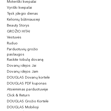
Moteriški kvepalai
Vyriški kvepalai
Tęsk įdegio dienas
Kelionių būtiniausieji
Beauty Storys
GROŽIO HITAI
Vestuvės
Ruduo
Parduotuvių grožio
paslaugos
Raskite tobulą dovaną
Dovanų idėjos Jai
Dovanų idėjos Jam
DOUGLAS Dovanų kortelė
DOUGLAS PDF kuponas
Atsiėmimas parduotuvėje
Click & Return
DOUGLAS Grožio Kortelė
DOUGLAS Mobilioji