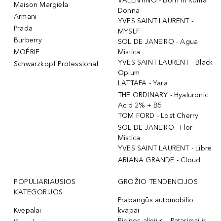
VALENTINO - Born In Roma
Maison Margiela
Donna
Armani
YVES SAINT LAURENT -
Prada
MYSLF
Burberry
SOL DE JANEIRO - Agua
MOÉRIE
Mistica
YVES SAINT LAURENT - Black
Schwarzkopf Professional
Opium
LATTAFA - Yara
THE ORDINARY - Hyaluronic
Acid 2% + B5
TOM FORD - Lost Cherry
SOL DE JANEIRO - Flor
Mistica
YVES SAINT LAURENT - Libre
ARIANA GRANDE - Cloud
POPULIARIAUSIOS
GROŽIO TENDENCIJOS
KATEGORIJOS
Prabangūs automobilio
Kvepalai
kvapai
Ricinos aliejus – Patarimai ir