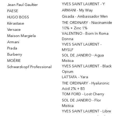
YVES SAINT LAURENT - Y
Jean Paul Gaultier
ARMANI - My Way
PAESE
Gisada - Ambassador Men
HUGO BOSS
THE ORDINARY - Niacinamide
Kérastase
10% + Zinc 1%
Versace
VALENTINO - Born In Roma
Maison Margiela
Donna
Armani
YVES SAINT LAURENT -
Prada
MYSLF
Burberry
SOL DE JANEIRO - Agua
MOÉRIE
Mistica
YVES SAINT LAURENT - Black
Schwarzkopf Professional
Opium
LATTAFA - Yara
THE ORDINARY - Hyaluronic
Acid 2% + B5
TOM FORD - Lost Cherry
SOL DE JANEIRO - Flor
Mistica
YVES SAINT LAURENT - Libre