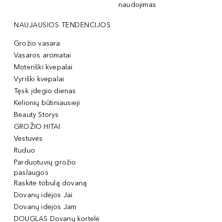
naudojimas
NAUJAUSIOS TENDENCIJOS
Grožio vasara
Vasaros aromatai
Moteriški kvepalai
Vyriški kvepalai
Tęsk įdegio dienas
Kelionių būtiniausieji
Beauty Storys
GROŽIO HITAI
Vestuvės
Ruduo
Parduotuvių grožio
paslaugos
Raskite tobulą dovaną
Dovanų idėjos Jai
Dovanų idėjos Jam
DOUGLAS Dovanų kortelė