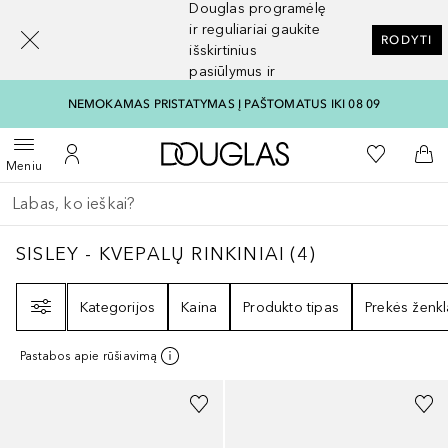
Douglas programėlę
[navigation.slideout.screenreader]
ir reguliariai gaukite
RODYTI
išskirtinius
pasiūlymus ir
nuolaidas
NEMOKAMAS PRISTATYMAS Į PAŠTOMATUS IKI 08 09
Į Douglas pagrindinį pu
Į mano nor
Atidaryti meniu
Į mano paskyrą
Į kr
Meniu
Grįžk atgal
Vykdykite paiešką
SISLEY - KVEPALŲ RINKINIAI
4
REZULTATAI
SISLEY - KVEPALŲ RINKINIAI
(
4
)
Filtras
Kategorijos
Kaina
Produkto tipas
Prekės ženkl
Pastabos apie rūšiavimą