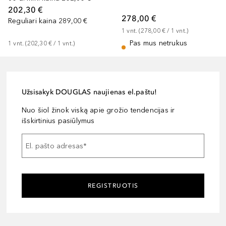
202,30 €
278,00 €
Reguliari kaina
289,00 €
1
vnt.
 (
278,00 €
 / 
1
vnt.
)
Pas mus netrukus
1
vnt.
 (
202,30 €
 / 
1
vnt.
)
Užsisakyk DOUGLAS naujienas el.paštu!
Nuo šiol žinok viską apie grožio tendencijas ir
išskirtinius pasiūlymus
El. pašto adresas
*
REGISTRUOTIS