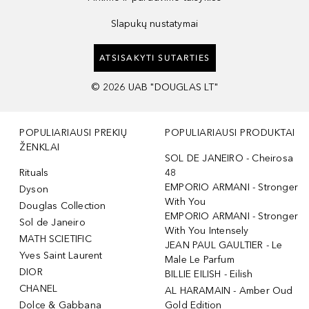
Slapukų nustatymai
ATSISAKYTI SUTARTIES
©
2026
UAB "DOUGLAS LT"
POPULIARIAUSI PREKIŲ
POPULIARIAUSI PRODUKTAI
ŽENKLAI
SOL DE JANEIRO - Cheirosa
Rituals
48
EMPORIO ARMANI - Stronger
Dyson
With You
Douglas Collection
EMPORIO ARMANI - Stronger
Sol de Janeiro
With You Intensely
MATH SCIETIFIC
JEAN PAUL GAULTIER - Le
Yves Saint Laurent
Male Le Parfum
DIOR
BILLIE EILISH - Eilish
CHANEL
AL HARAMAIN - Amber Oud
Dolce & Gabbana
Gold Edition