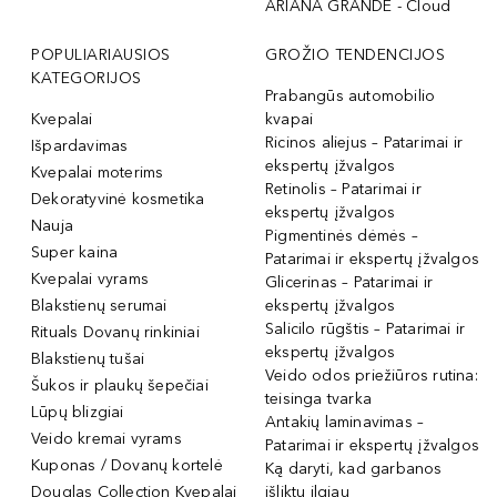
ARIANA GRANDE - Cloud
POPULIARIAUSIOS
GROŽIO TENDENCIJOS
KATEGORIJOS
Prabangūs automobilio
Kvepalai
kvapai
Ricinos aliejus – Patarimai ir
Išpardavimas
ekspertų įžvalgos
Kvepalai moterims
Retinolis – Patarimai ir
Dekoratyvinė kosmetika
ekspertų įžvalgos
Nauja
Pigmentinės dėmės –
Super kaina
Patarimai ir ekspertų įžvalgos
Kvepalai vyrams
Glicerinas – Patarimai ir
Blakstienų serumai
ekspertų įžvalgos
Salicilo rūgštis – Patarimai ir
Rituals Dovanų rinkiniai
ekspertų įžvalgos
Blakstienų tušai
Veido odos priežiūros rutina:
Šukos ir plaukų šepečiai
teisinga tvarka
Lūpų blizgiai
Antakių laminavimas –
Veido kremai vyrams
Patarimai ir ekspertų įžvalgos
Kuponas / Dovanų kortelė
Ką daryti, kad garbanos
Douglas Collection Kvepalai
išliktų ilgiau