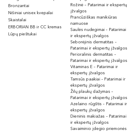
Rožinė – Patarimai ir ekspertų
Bronzantai
įžvalgos
Nišiniai unisex kvepalai
Prancūziškas manikiūras
Skaistalai
namuose
ERBORIAN BB ir CC kremas
Saulės nudegimai – Patarimai
Lūpų pieštukai
ir ekspertų įžvalgos
Seborėjinis dermatitas –
Patarimai ir ekspertų įžvalgos
Perioralinis dermatitas –
Patarimai ir ekspertų įžvalgos
Vitaminas E – Patarimai ir
ekspertų įžvalgos
Tamsūs paakiai – Patarimai ir
ekspertų įžvalgos
Žilų plaukų dažymas –
Patarimai ir ekspertų įžvalgos
Azelaino rūgštis – Patarimai ir
ekspertų įžvalgos
Dieninis makiažas – Patarimai
ir ekspertų įžvalgos
Savaiminio įdegio priemonės