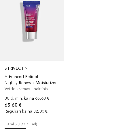
STRIVECTIN
Advanced Retinol
Nightly Renewal Moisturizer
Veido kremas | naktinis
30 d. min. kaina
65,60 €
65,60 €
Reguliari kaina
82,00 €
30
ml
 (
2,19 €
 / 
1
ml
)