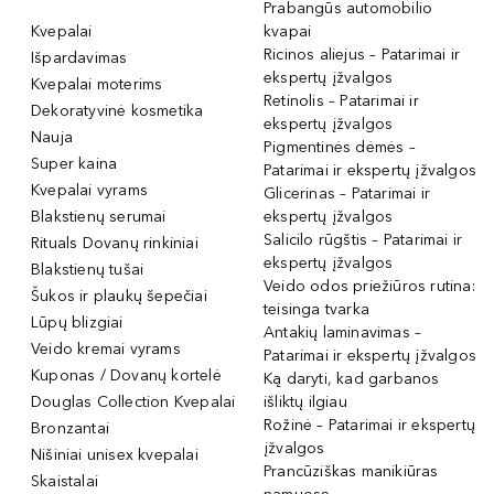
Prabangūs automobilio
Kvepalai
kvapai
Ricinos aliejus – Patarimai ir
Išpardavimas
ekspertų įžvalgos
Kvepalai moterims
Retinolis – Patarimai ir
Dekoratyvinė kosmetika
ekspertų įžvalgos
Nauja
Pigmentinės dėmės –
Super kaina
Patarimai ir ekspertų įžvalgos
Kvepalai vyrams
Glicerinas – Patarimai ir
Blakstienų serumai
ekspertų įžvalgos
Salicilo rūgštis – Patarimai ir
Rituals Dovanų rinkiniai
ekspertų įžvalgos
Blakstienų tušai
Veido odos priežiūros rutina:
Šukos ir plaukų šepečiai
teisinga tvarka
Lūpų blizgiai
Antakių laminavimas –
Veido kremai vyrams
Patarimai ir ekspertų įžvalgos
Kuponas / Dovanų kortelė
Ką daryti, kad garbanos
Douglas Collection Kvepalai
išliktų ilgiau
Rožinė – Patarimai ir ekspertų
Bronzantai
įžvalgos
Nišiniai unisex kvepalai
Prancūziškas manikiūras
Skaistalai