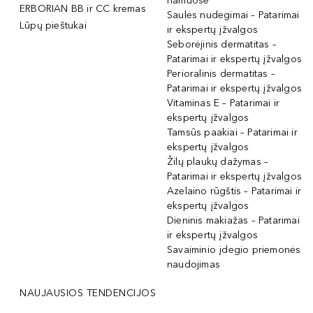
namuose
ERBORIAN BB ir CC kremas
Saulės nudegimai – Patarimai
Lūpų pieštukai
ir ekspertų įžvalgos
Seborėjinis dermatitas –
Patarimai ir ekspertų įžvalgos
Perioralinis dermatitas –
Patarimai ir ekspertų įžvalgos
Vitaminas E – Patarimai ir
ekspertų įžvalgos
Tamsūs paakiai – Patarimai ir
ekspertų įžvalgos
Žilų plaukų dažymas –
Patarimai ir ekspertų įžvalgos
Azelaino rūgštis – Patarimai ir
ekspertų įžvalgos
Dieninis makiažas – Patarimai
ir ekspertų įžvalgos
Savaiminio įdegio priemonės
naudojimas
NAUJAUSIOS TENDENCIJOS