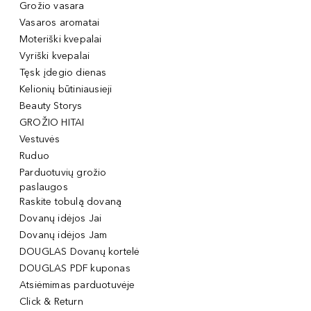
Grožio vasara
Vasaros aromatai
Moteriški kvepalai
Vyriški kvepalai
Tęsk įdegio dienas
Kelionių būtiniausieji
Beauty Storys
GROŽIO HITAI
Vestuvės
Ruduo
Parduotuvių grožio
paslaugos
Raskite tobulą dovaną
Dovanų idėjos Jai
Dovanų idėjos Jam
DOUGLAS Dovanų kortelė
DOUGLAS PDF kuponas
Atsiėmimas parduotuvėje
Click & Return