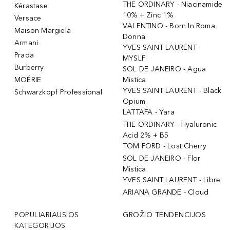
THE ORDINARY - Niacinamide
Kérastase
10% + Zinc 1%
Versace
VALENTINO - Born In Roma
Maison Margiela
Donna
Armani
YVES SAINT LAURENT -
Prada
MYSLF
Burberry
SOL DE JANEIRO - Agua
MOÉRIE
Mistica
YVES SAINT LAURENT - Black
Schwarzkopf Professional
Opium
LATTAFA - Yara
THE ORDINARY - Hyaluronic
Acid 2% + B5
TOM FORD - Lost Cherry
SOL DE JANEIRO - Flor
Mistica
YVES SAINT LAURENT - Libre
ARIANA GRANDE - Cloud
POPULIARIAUSIOS
GROŽIO TENDENCIJOS
KATEGORIJOS