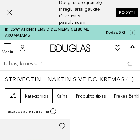
Douglas programėlę
[navigation.slideout.screenreader]
ir reguliariai gaukite
RODYTI
išskirtinius
pasiūlymus ir
nuolaidas
IKI 25%* ATRINKTIEMS DIDESNIEMS NEI 80 ML
Kodas:
BIG
AROMATAMS
Į Douglas pagrindinį pu
Į mano nor
Atidaryti meniu
Į mano paskyrą
Į kr
Meniu
Grįžk atgal
Vykdykite paiešką
STRIVECTIN - NAKTINIS VEIDO KREMAS
1
R
STRIVECTIN - NAKTINIS VEIDO KREMAS
(
1
)
Filtras
Kategorijos
Kaina
Produkto tipas
Prekės ženkl
Pastabos apie rūšiavimą