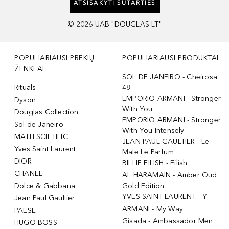
ATSISAKYTI SUTARTIES
©
2026
UAB "DOUGLAS LT"
POPULIARIAUSI PREKIŲ
POPULIARIAUSI PRODUKTAI
ŽENKLAI
SOL DE JANEIRO - Cheirosa
Rituals
48
EMPORIO ARMANI - Stronger
Dyson
With You
Douglas Collection
EMPORIO ARMANI - Stronger
Sol de Janeiro
With You Intensely
MATH SCIETIFIC
JEAN PAUL GAULTIER - Le
Yves Saint Laurent
Male Le Parfum
DIOR
BILLIE EILISH - Eilish
CHANEL
AL HARAMAIN - Amber Oud
Dolce & Gabbana
Gold Edition
YVES SAINT LAURENT - Y
Jean Paul Gaultier
ARMANI - My Way
PAESE
Gisada - Ambassador Men
HUGO BOSS