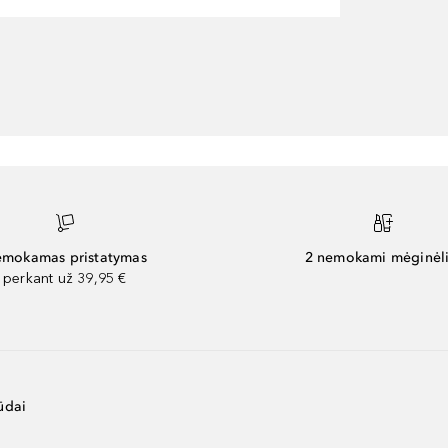
mokamas pristatymas
2 nemokami mėginėli
perkant už 39,95 €
ūdai