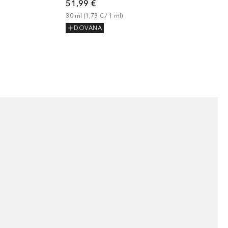
51,99 €
30
ml
 (
1,73 €
 / 
1
ml
)
DOVANA