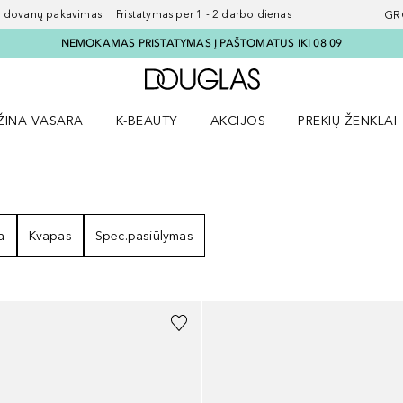
ovanų pakavimas Pristatymas per 1 - 2 darbo dienas
GR
NEMOKAMAS PRISTATYMAS Į PAŠTOMATUS IKI 08 09
Į Douglas pagrindinį pu
ŽINA VASARA
K-BEAUTY
AKCIJOS
PREKIŲ ŽENKLAI
meniu
aryti Amžina vasara meniu
Atidaryti AKCIJOS meniu
Atidaryti PREKIŲ 
a
Kvapas
Spec.pasiūlymas