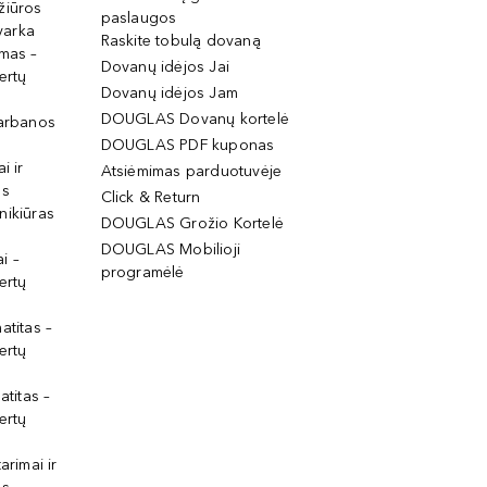
žiūros
paslaugos
tvarka
Raskite tobulą dovaną
imas –
Dovanų idėjos Jai
ertų
Dovanų idėjos Jam
DOUGLAS Dovanų kortelė
garbanos
DOUGLAS PDF kuponas
i ir
Atsiėmimas parduotuvėje
os
Click & Return
nikiūras
DOUGLAS Grožio Kortelė
DOUGLAS Mobilioji
i –
programėlė
ertų
atitas –
ertų
atitas –
ertų
arimai ir