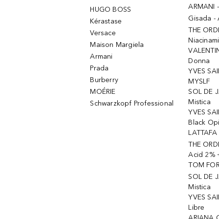
ARMANI 
HUGO BOSS
Gisada -
Kérastase
THE ORD
Versace
Niacinam
Maison Margiela
VALENTIN
Armani
Donna
Prada
YVES SAI
Burberry
MYSLF
MOÉRIE
SOL DE J
Mistica
Schwarzkopf Professional
YVES SAI
Black Op
LATTAFA 
THE ORDI
Acid 2% 
TOM FORD
SOL DE J
Mistica
YVES SAI
Libre
ARIANA 