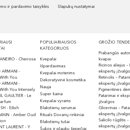
kimo ir pardavimo taisyklės
Slapukų nustatymai
RIAUSI
POPULIARIAUSIOS
GROŽIO TENDE
AI
KATEGORIJOS
Prabangūs auto
ANEIRO - Cheirosa
Kvepalai
kvapai
Ricinos aliejus – 
Išpardavimas
 ARMANI -
ekspertų įžvalg
Kvepalai moterims
 With You
Retinolis – Patari
Dekoratyvinė kosmetika
 ARMANI -
ekspertų įžvalg
Nauja
With You Intensely
Pigmentinės dė
Super kaina
L GAULTIER - Le
Patarimai ir eksp
Kvepalai vyrams
Parfum
įžvalgos
ISH - Eilish
Blakstienų serumai
Glicerinas – Pata
ekspertų įžvalg
MAIN - Amber Oud
Rituals Dovanų rinkiniai
Salicilo rūgštis –
ion
Blakstienų tušai
ekspertų įžvalg
NT LAURENT - Y
Šukos ir plaukų šepečiai