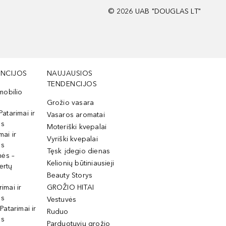
©
2026
UAB "DOUGLAS LT"
NCIJOS
NAUJAUSIOS
TENDENCIJOS
mobilio
Grožio vasara
Patarimai ir
Vasaros aromatai
os
Moteriški kvepalai
mai ir
Vyriški kvepalai
os
Tęsk įdegio dienas
mės –
Kelionių būtiniausieji
ertų
Beauty Storys
rimai ir
GROŽIO HITAI
os
Vestuvės
 Patarimai ir
Ruduo
os
Parduotuvių grožio