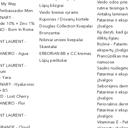
Veido odos prie
- My Way
Lūpų blizgiai
rutina: teisinga 
 Ambassador Men
Veido kremai vyrams
Antakių laminav
INARY -
Kuponas / Dovanų kortelė
Patarimai ir eksp
ide 10% + Zinc 1%
Douglas Collection Kvepalai
įžvalgos
O - Born In Roma
Ką daryti, kad 
Bronzantai
išliktų ilgiau
Nišiniai unisex kvepalai
NT LAURENT -
Rožinė – Patarima
Skaistalai
ekspertų įžvalg
ANEIRO - Agua
ERBORIAN BB ir CC kremas
Prancūziškas ma
Lūpų pieštukai
namuose
NT LAURENT -
Saulės nudegima
ium
Patarimai ir eksp
- Yara
įžvalgos
NARY - Hyaluronic
Seborėjinis derm
+ B5
Patarimai ir eksp
 - Lost Cherry
įžvalgos
ANEIRO - Flor
Perioralinis derm
Patarimai ir eksp
NT LAURENT -
įžvalgos
Vitaminas E – Pat
GRANDE - Cloud