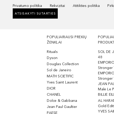
Privatumo politika
Rekvizitai
Atitikties politika
Pir
ATSISAKYTI SUTARTIES
POPULIARIAUSI PREKIŲ
POPULIA
ŽENKLAI
PRODUKT
Rituals
SOL DE J
48
Dyson
EMPORIO
Douglas Collection
Stronger
Sol de Janeiro
EMPORIO
MATH SCIETIFIC
Stronger 
Yves Saint Laurent
JEAN PAU
DIOR
Male Le 
CHANEL
BILLIE EIL
Dolce & Gabbana
AL HARA
Gold Edit
Jean Paul Gaultier
YVES SAI
PAESE