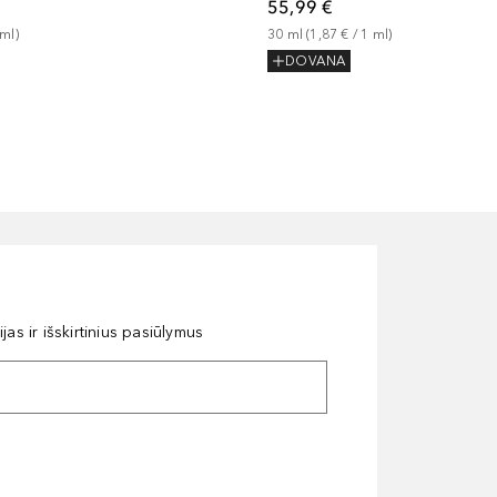
55,99 €
ml
)
30
ml
 (
1,87 €
 / 
1
ml
)
DOVANA
as ir išskirtinius pasiūlymus