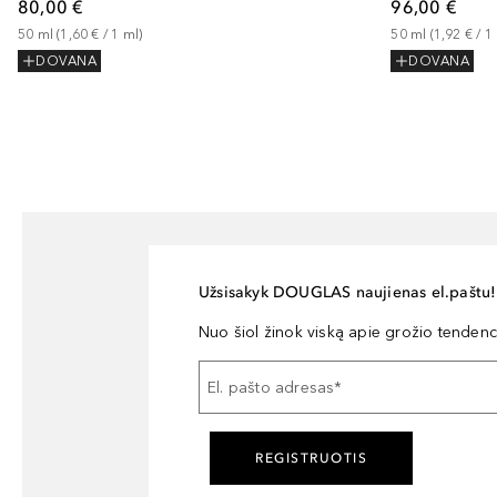
80,00 €
96,00 €
50
ml
 (
1,60 €
 / 
1
ml
)
50
ml
 (
1,92 €
 / 
1
DOVANA
DOVANA
Užsisakyk DOUGLAS naujienas el.paštu!
Nuo šiol žinok viską apie grožio tendencij
El. pašto adresas
*
REGISTRUOTIS