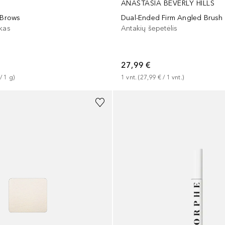
ANASTASIA BEVERLY HILLS
 Brows
Dual-Ended Firm Angled Brush 
ukas
Antakių šepetėlis
27,99 €
 / 
1
g
)
1
vnt.
 (
27,99 €
 / 
1
vnt.
)