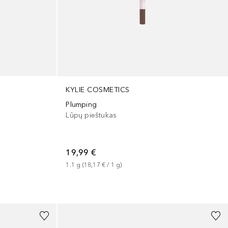
KYLIE COSMETICS
Plumping
Lūpų pieštukas
19,99 €
1.1
g
 (
18,17 €
 / 
1
g
)