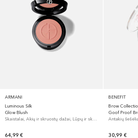
ARMANI
BENEFIT
Luminous Silk
Brow Collecti
Glow Blush
Goof Proof B
Skaistalai, Akių ir skruostų dažai, Lūpų ir skruostų dažai
Antakių šešėli
64,99 €
30,99 €