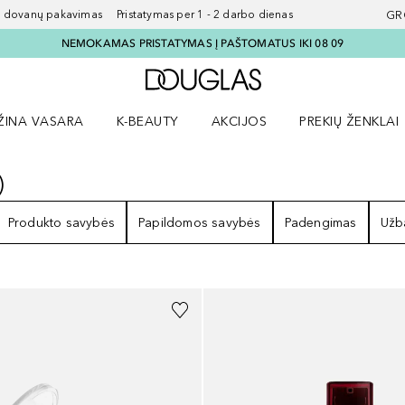
ovanų pakavimas Pristatymas per 1 - 2 darbo dienas
GR
NEMOKAMAS PRISTATYMAS Į PAŠTOMATUS IKI 08 09
Į Douglas pagrindinį pu
ŽINA VASARA
K-BEAUTY
AKCIJOS
PREKIŲ ŽENKLAI
meniu
aryti Amžina vasara meniu
Atidaryti AKCIJOS meniu
Atidaryti PREKIŲ 
)
REZULTATAI
Produkto savybės
Papildomos savybės
Padengimas
Užb
+
5