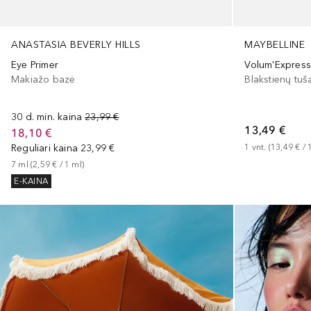
ANASTASIA BEVERLY HILLS
MAYBELLINE
Eye Primer
Makiažo bazė
Blakstienų tuš
30 d. min. kaina
23,99 €
13,49 €
18,10 €
Reguliari kaina
23,99 €
1
vnt.
 (
13,49 €
 / 
7
ml
 (
2,59 €
 / 
1
ml
)
E-KAINA
Praleisti slankiklį