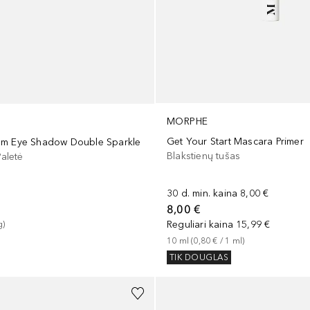
MORPHE
Get Your Start Mascara Primer
em Eye Shadow Double Sparkle
Blakstienų tušas
Paletė
30 d. min. kaina
8,00 €
8,00 €
Reguliari kaina
15,99 €
g
)
10
ml
 (
0,80 €
 / 
1
ml
)
TIK DOUGLAS