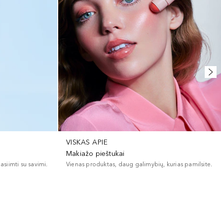
VISKAS APIE
Makiažo pieštukai
asiimti su savimi.
Vienas produktas, daug galimybių, kurias pamilsite.
+
5