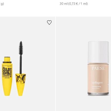
1
g
)
30
ml
 (
0,73 €
 / 
1
ml
)