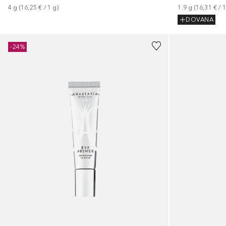
4
g
 (
16,25 €
 / 
1
g
)
1.9
g
 (
16,31 €
 / 
DOVANA
-24%