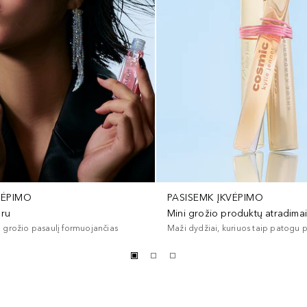
VĖPIMO
PASISEMK ĮKVĖPIMO
aru
Mini grožio produktų atradimai
u grožio pasaulį formuojančias
Maži dydžiai, kuriuos taip patogu p