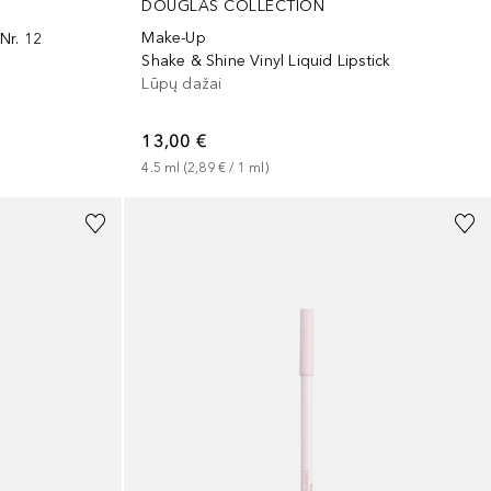
DOUGLAS COLLECTION
Make-Up
Nr. 12
Shake & Shine Vinyl Liquid Lipstick
Lūpų dažai
13,00 €
4.5
ml
 (
2,89 €
 / 
1
ml
)
+
3