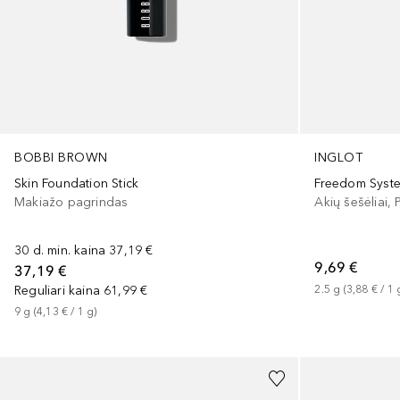
BOBBI BROWN
INGLOT
Skin Foundation Stick
Freedom Syst
Makiažo pagrindas
Akių šešėliai, 
30 d. min. kaina
37,19 €
9,69 €
37,19 €
Reguliari kaina
61,99 €
2.5
g
 (
3,88 €
 / 
1
9
g
 (
4,13 €
 / 
1
g
)
+
5
+
3