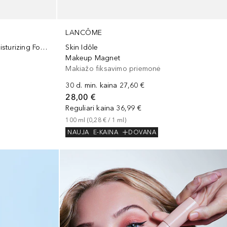
LANCÔME
Liquid Foundation Collagen Moisturizing Foundation
Skin Idôle
Makeup Magnet
Makiažo fiksavimo priemonė
30 d. min. kaina
27,60 €
28,00 €
Reguliari kaina
36,99 €
100
ml
 (
0,28 €
 / 
1
ml
)
NAUJA
E-KAINA
DOVANA