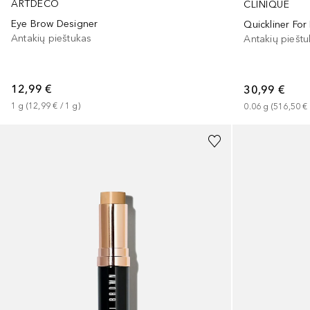
ARTDECO
CLINIQUE
Eye Brow Designer
Quickliner For
Antakių pieštukas
Antakių piešt
12,99 €
30,99 €
1
g
 (
12,99 €
 / 
1
g
)
0.06
g
 (
516,50 €
+
3
+
6