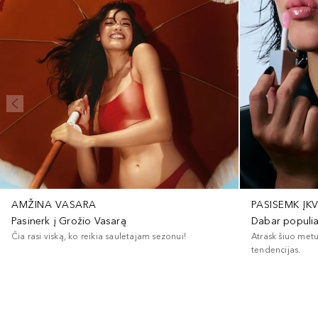
AMŽINA VASARA
PASISEMK ĮK
Pasinerk į Grožio Vasarą
Dabar populi
Čia rasi viską, ko reikia saulėtajam sezonui!
Atrask šiuo met
tendencijas.
+
1
+
3