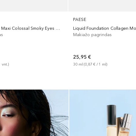
PAESE
Volum'Express Maxi Colossal Smoky Eyes Mascara
as
Makiažo pagrindas
25,95 €
1
vnt.
)
30
ml
 (
0,87 €
 / 
1
ml
)