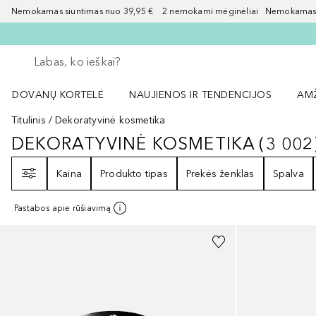
Nemokamas siuntimas nuo 39,95 € 2 nemokami mėginėliai Nemokamas d
Grįžk atgal
Vykdykite paiešką
DOVANŲ KORTELĖ
NAUJIENOS IR TENDENCIJOS
AM
Atidaryti NAUJIENOS IR TENDENCIJOS 
Atid
Titulinis
Dekoratyvinė kosmetika
DEKORATYVINĖ KOSMETIKA
(
3 002
DEKORATYVINĖ KOSMETIKA
3002
Filtras
Kaina
Produkto tipas
Prekės ženklas
Spalva
Pastabos apie rūšiavimą
+
4
+
7