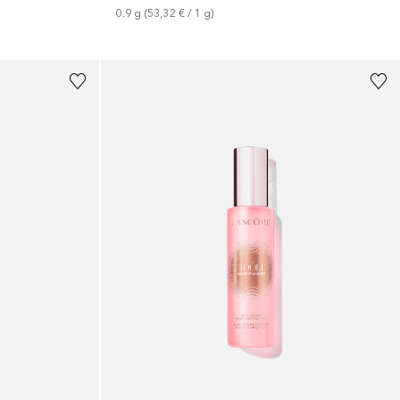
0.9
g
 (
53,32 €
 / 
1
g
)