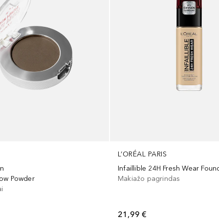
L’ORÉAL PARIS
on
Infaillible 24H Fresh Wear Foun
row Powder
Makiažo pagrindas
ai
21,99 €