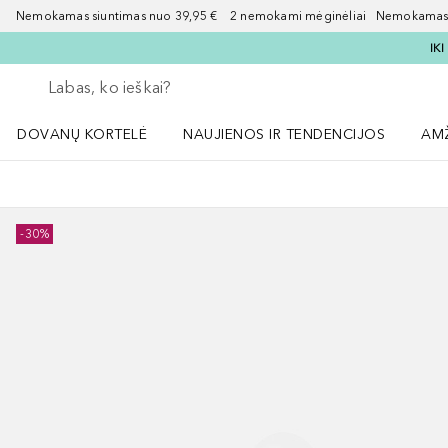
Nemokamas siuntimas nuo 39,95 € 2 nemokami mėginėliai Nemokamas d
IK
Grįžk atgal
Vykdykite paiešką
DOVANŲ KORTELĖ
NAUJIENOS IR TENDENCIJOS
AM
Atidaryti NAUJIENOS IR TENDENCIJOS 
Atid
-30%