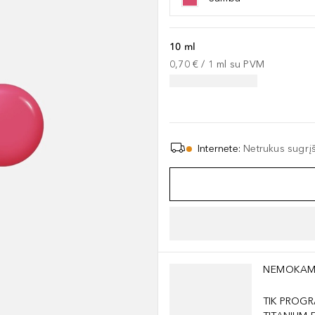
10 ml
0,70 €
 / 
1
ml
su PVM
Internete
:
Netrukus sugrį
Praleisti slankiklį
NEMOKAM
TIK PROGR