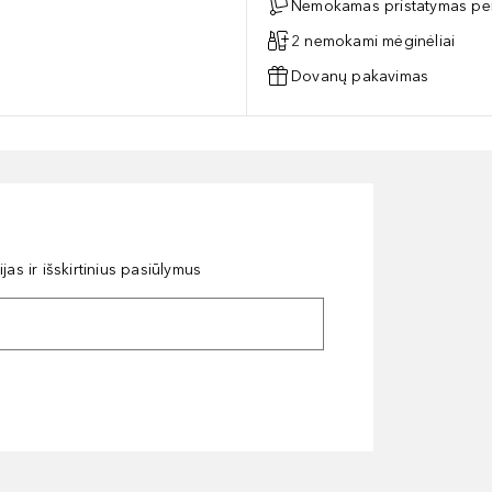
Nemokamas pristatymas per
2 nemokami mėginėliai
Dovanų pakavimas
as ir išskirtinius pasiūlymus