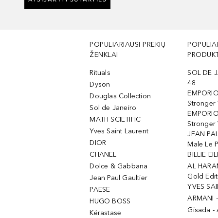
POPULIARIAUSI PREKIŲ
POPULIA
ŽENKLAI
PRODUKT
Rituals
SOL DE J
48
Dyson
EMPORIO
Douglas Collection
Stronger
Sol de Janeiro
EMPORIO
MATH SCIETIFIC
Stronger 
Yves Saint Laurent
JEAN PAU
DIOR
Male Le 
CHANEL
BILLIE EIL
Dolce & Gabbana
AL HARA
Gold Edit
Jean Paul Gaultier
YVES SAI
PAESE
ARMANI 
HUGO BOSS
Gisada -
Kérastase