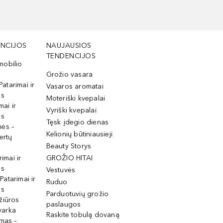
NCIJOS
NAUJAUSIOS
TENDENCIJOS
mobilio
Grožio vasara
Patarimai ir
Vasaros aromatai
os
Moteriški kvepalai
mai ir
Vyriški kvepalai
os
Tęsk įdegio dienas
mės –
Kelionių būtiniausieji
ertų
Beauty Storys
rimai ir
GROŽIO HITAI
os
Vestuvės
 Patarimai ir
Ruduo
os
Parduotuvių grožio
žiūros
paslaugos
tvarka
Raskite tobulą dovaną
imas –