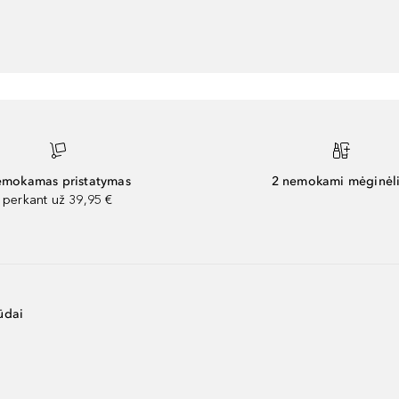
mokamas pristatymas
2 nemokami mėginėli
perkant už 39,95 €
ūdai