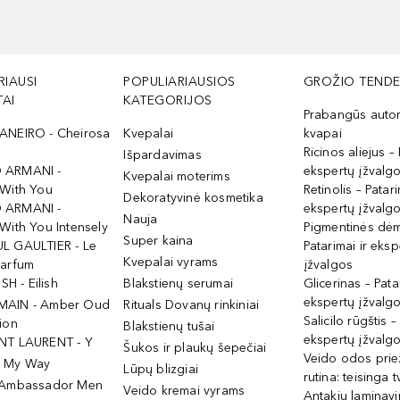
RIAUSI
POPULIARIAUSIOS
GROŽIO TENDE
AI
KATEGORIJOS
Prabangūs auto
ANEIRO - Cheirosa
Kvepalai
kvapai
Ricinos aliejus – 
Išpardavimas
 ARMANI -
ekspertų įžvalg
Kvepalai moterims
 With You
Retinolis – Patari
Dekoratyvinė kosmetika
 ARMANI -
ekspertų įžvalg
Nauja
With You Intensely
Pigmentinės dė
Super kaina
L GAULTIER - Le
Patarimai ir eksp
Kvepalai vyrams
Parfum
įžvalgos
ISH - Eilish
Blakstienų serumai
Glicerinas – Pata
ekspertų įžvalg
MAIN - Amber Oud
Rituals Dovanų rinkiniai
Salicilo rūgštis –
ion
Blakstienų tušai
ekspertų įžvalg
NT LAURENT - Y
Šukos ir plaukų šepečiai
Veido odos prie
- My Way
Lūpų blizgiai
rutina: teisinga 
 Ambassador Men
Veido kremai vyrams
Antakių laminav