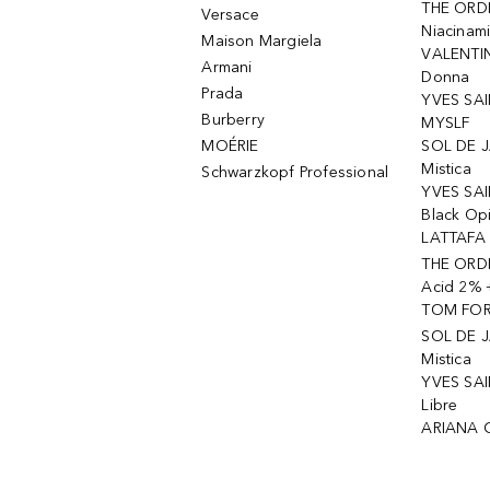
THE ORD
Versace
Niacinam
Maison Margiela
VALENTIN
Armani
Donna
Prada
YVES SAI
Burberry
MYSLF
MOÉRIE
SOL DE J
Mistica
Schwarzkopf Professional
YVES SAI
Black Op
LATTAFA 
THE ORDI
Acid 2% 
TOM FORD
SOL DE J
Mistica
YVES SAI
Libre
ARIANA 