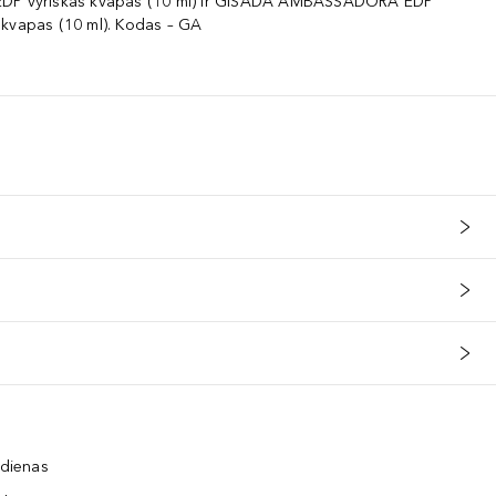
EDP vyriškas kvapas (10 ml) ir GISADA AMBASSADORA EDP
 kvapas (10 ml). Kodas – GA
 dienas