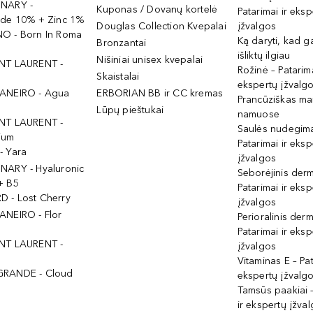
INARY -
Kuponas / Dovanų kortelė
Patarimai ir eksp
ide 10% + Zinc 1%
Douglas Collection Kvepalai
įžvalgos
O - Born In Roma
Ką daryti, kad 
Bronzantai
išliktų ilgiau
Nišiniai unisex kvepalai
NT LAURENT -
Rožinė – Patarima
Skaistalai
ekspertų įžvalg
ANEIRO - Agua
ERBORIAN BB ir CC kremas
Prancūziškas ma
Lūpų pieštukai
namuose
NT LAURENT -
Saulės nudegima
ium
Patarimai ir eksp
- Yara
įžvalgos
NARY - Hyaluronic
Seborėjinis derm
+ B5
Patarimai ir eksp
 - Lost Cherry
įžvalgos
ANEIRO - Flor
Perioralinis derm
Patarimai ir eksp
NT LAURENT -
įžvalgos
Vitaminas E – Pat
GRANDE - Cloud
ekspertų įžvalg
Tamsūs paakiai –
ir ekspertų įžva