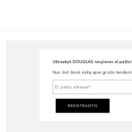
Užsisakyk DOUGLAS naujienas el.paštu!
Nuo šiol žinok viską apie grožio tendencij
El. pašto adresas
*
REGISTRUOTIS