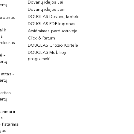
Dovanų idėjos Jai
ertų
Dovanų idėjos Jam
DOUGLAS Dovanų kortelė
garbanos
DOUGLAS PDF kuponas
i ir
Atsiėmimas parduotuvėje
os
Click & Return
nikiūras
DOUGLAS Grožio Kortelė
DOUGLAS Mobilioji
i –
programėlė
ertų
atitas –
ertų
atitas –
ertų
arimai ir
os
 Patarimai
lgos