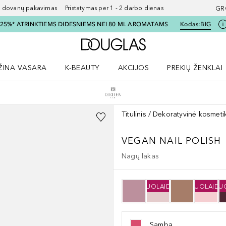
ovanų pakavimas Pristatymas per 1 - 2 darbo dienas
GR
I 25%* ATRINKTIEMS DIDESNIEMS NEI 80 ML AROMATAMS
Kodas:
BIG
Į Douglas pagrindinį pu
ŽINA VASARA
K-BEAUTY
AKCIJOS
PREKIŲ ŽENKLAI
meniu
aryti Amžina vasara meniu
Atidaryti AKCIJOS meniu
Atidaryti PREKIŲ 
Titulinis
Dekoratyvinė kosmeti
VEGAN NAIL POLISH
Nagų lakas
NUOLAIDA
NUOLAIDA
NU
Samba