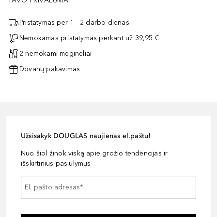
TAVO PRIVALUMAI
Pristatymas per 1 - 2 darbo dienas
Nemokamas pristatymas perkant už 39,95 €
2 nemokami mėginėliai
Dovanų pakavimas
Užsisakyk DOUGLAS naujienas el.paštu!
Nuo šiol žinok viską apie grožio tendencijas ir
išskirtinius pasiūlymus
El. pašto adresas
*