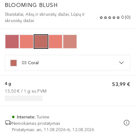
BLOOMING BLUSH
Skaistalai, Akių ir skruostų dažai, Lūpų ir
0
(
0
)
skruostų dažai
03 Coral
4 g
53,99 €
13,50 €
 / 
1
g
su PVM
Internete
:
Turime
Nemokamas pristatymas
Pristatymas: an, 11.08.2026–tr, 12.08.2026