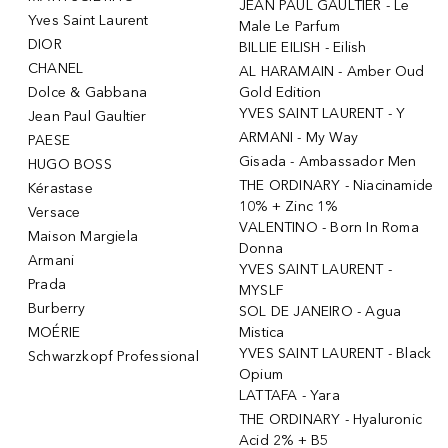
JEAN PAUL GAULTIER - Le
Yves Saint Laurent
Male Le Parfum
DIOR
BILLIE EILISH - Eilish
CHANEL
AL HARAMAIN - Amber Oud
Dolce & Gabbana
Gold Edition
YVES SAINT LAURENT - Y
Jean Paul Gaultier
ARMANI - My Way
PAESE
Gisada - Ambassador Men
HUGO BOSS
THE ORDINARY - Niacinamide
Kérastase
10% + Zinc 1%
Versace
VALENTINO - Born In Roma
Maison Margiela
Donna
Armani
YVES SAINT LAURENT -
Prada
MYSLF
Burberry
SOL DE JANEIRO - Agua
MOÉRIE
Mistica
YVES SAINT LAURENT - Black
Schwarzkopf Professional
Opium
LATTAFA - Yara
THE ORDINARY - Hyaluronic
Acid 2% + B5