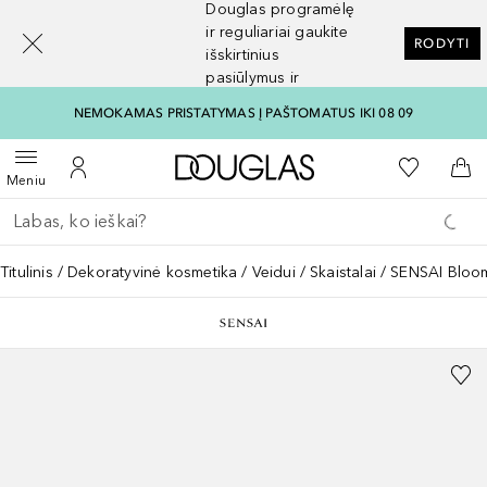
Douglas programėlę
[navigation.slideout.screenreader]
ir reguliariai gaukite
RODYTI
išskirtinius
pasiūlymus ir
nuolaidas
NEMOKAMAS PRISTATYMAS Į PAŠTOMATUS IKI 08 09
Į Douglas pagrindinį pu
Į mano nor
Atidaryti meniu
Į mano paskyrą
Į kr
Meniu
Grįžk atgal
Vykdykite paiešką
Titulinis
Dekoratyvinė kosmetika
Veidui
Skaistalai
SENSAI Bloom