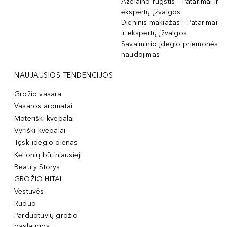
Azelaino rūgštis – Patarimai ir
ekspertų įžvalgos
Dieninis makiažas – Patarimai
ir ekspertų įžvalgos
Savaiminio įdegio priemonės
naudojimas
NAUJAUSIOS TENDENCIJOS
Grožio vasara
Vasaros aromatai
Moteriški kvepalai
Vyriški kvepalai
Tęsk įdegio dienas
Kelionių būtiniausieji
Beauty Storys
GROŽIO HITAI
Vestuvės
Ruduo
Parduotuvių grožio
paslaugos