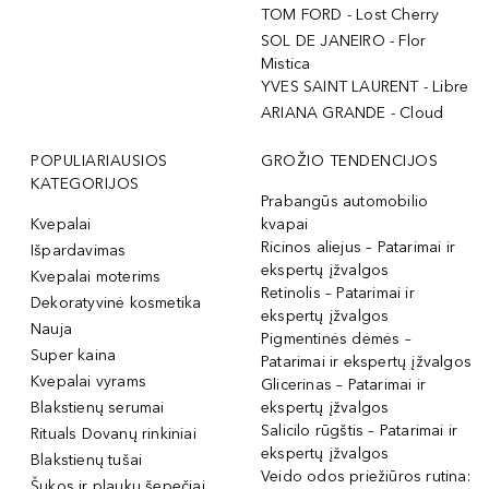
TOM FORD - Lost Cherry
SOL DE JANEIRO - Flor
Mistica
YVES SAINT LAURENT - Libre
ARIANA GRANDE - Cloud
POPULIARIAUSIOS
GROŽIO TENDENCIJOS
KATEGORIJOS
Prabangūs automobilio
Kvepalai
kvapai
Ricinos aliejus – Patarimai ir
Išpardavimas
ekspertų įžvalgos
Kvepalai moterims
Retinolis – Patarimai ir
Dekoratyvinė kosmetika
ekspertų įžvalgos
Nauja
Pigmentinės dėmės –
Super kaina
Patarimai ir ekspertų įžvalgos
Kvepalai vyrams
Glicerinas – Patarimai ir
Blakstienų serumai
ekspertų įžvalgos
Salicilo rūgštis – Patarimai ir
Rituals Dovanų rinkiniai
ekspertų įžvalgos
Blakstienų tušai
Veido odos priežiūros rutina:
Šukos ir plaukų šepečiai