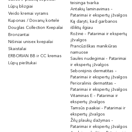
teisinga tvarka
Lūpų blizgiai
Antakių laminavimas –
Veido kremai vyrams
Patarimai ir ekspertų įžvalgos
Kuponas / Dovanų kortelė
Ką daryti, kad garbanos
Douglas Collection Kvepalai
išliktų ilgiau
Rožinė – Patarimai ir ekspertų
Bronzantai
įžvalgos
Nišiniai unisex kvepalai
Prancūziškas manikiūras
Skaistalai
namuose
ERBORIAN BB ir CC kremas
Saulės nudegimai – Patarimai
Lūpų pieštukai
ir ekspertų įžvalgos
Seborėjinis dermatitas –
Patarimai ir ekspertų įžvalgos
Perioralinis dermatitas –
Patarimai ir ekspertų įžvalgos
Vitaminas E – Patarimai ir
ekspertų įžvalgos
Tamsūs paakiai – Patarimai ir
ekspertų įžvalgos
Žilų plaukų dažymas –
Patarimai ir ekspertų įžvalgos