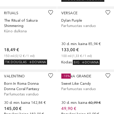
RITUALS
VERSACE
The Ritual of Sakura
Dylan Purple
Shimmering
Parfumuotas vanduo
Kūno dulksna
30 d. min. kaina
85,94 €
18,49 €
133,00 €
150
ml
 (
0,12 €
 / 
1
ml
)
100
ml
 (
1,33 €
 / 
1
ml
)
Kodas
:
TIK DOUGLAS
DOVANA
BIG
DOVANA
VALENTINO
ARIANA GRANDE
-18%
Born In Roma Donna
Sweet Like Candy
Donna Coral Fantasy
Parfumuotas vanduo
Parfumuotas vanduo
30 d. min. kaina
142,84 €
30 d. min. kaina
60,99 €
145,00 €
49,90 €