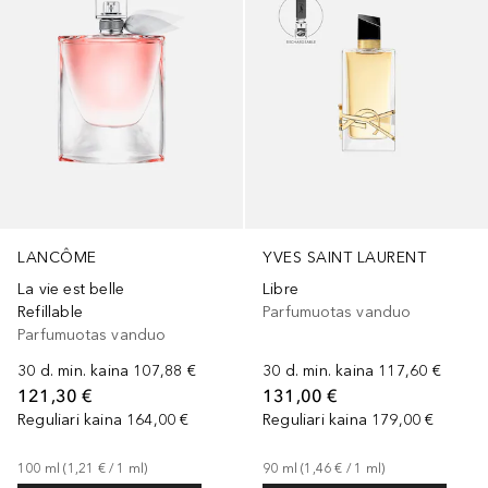
LANCÔME
YVES SAINT LAURENT
La vie est belle
Libre
Refillable
Parfumuotas vanduo
Parfumuotas vanduo
30 d. min. kaina
107,88 €
30 d. min. kaina
117,60 €
121,30 €
131,00 €
Reguliari kaina
164,00 €
Reguliari kaina
179,00 €
100
ml
 (
1,21 €
 / 
1
ml
)
90
ml
 (
1,46 €
 / 
1
ml
)