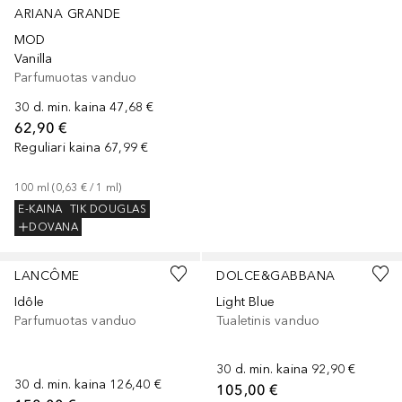
ARIANA GRANDE
MOD
Vanilla
Parfumuotas vanduo
30 d. min. kaina
47,68 €
62,90 €
Reguliari kaina
67,99 €
100
ml
 (
0,63 €
 / 
1
ml
)
E-KAINA
TIK DOUGLAS
DOVANA
LANCÔME
DOLCE&GABBANA
Idôle
Light Blue
Parfumuotas vanduo
Tualetinis vanduo
30 d. min. kaina
92,90 €
30 d. min. kaina
126,40 €
105,00 €