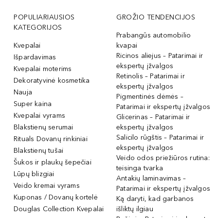
POPULIARIAUSIOS
GROŽIO TENDENCIJOS
KATEGORIJOS
Prabangūs automobilio
Kvepalai
kvapai
Ricinos aliejus – Patarimai ir
Išpardavimas
ekspertų įžvalgos
Kvepalai moterims
Retinolis – Patarimai ir
Dekoratyvinė kosmetika
ekspertų įžvalgos
Nauja
Pigmentinės dėmės –
Super kaina
Patarimai ir ekspertų įžvalgos
Kvepalai vyrams
Glicerinas – Patarimai ir
Blakstienų serumai
ekspertų įžvalgos
Salicilo rūgštis – Patarimai ir
Rituals Dovanų rinkiniai
ekspertų įžvalgos
Blakstienų tušai
Veido odos priežiūros rutina:
Šukos ir plaukų šepečiai
teisinga tvarka
Lūpų blizgiai
Antakių laminavimas –
Veido kremai vyrams
Patarimai ir ekspertų įžvalgos
Kuponas / Dovanų kortelė
Ką daryti, kad garbanos
Douglas Collection Kvepalai
išliktų ilgiau