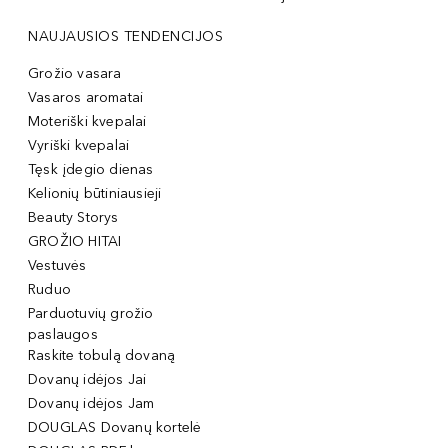
NAUJAUSIOS TENDENCIJOS
Grožio vasara
Vasaros aromatai
Moteriški kvepalai
Vyriški kvepalai
Tęsk įdegio dienas
Kelionių būtiniausieji
Beauty Storys
GROŽIO HITAI
Vestuvės
Ruduo
Parduotuvių grožio
paslaugos
Raskite tobulą dovaną
Dovanų idėjos Jai
Dovanų idėjos Jam
DOUGLAS Dovanų kortelė