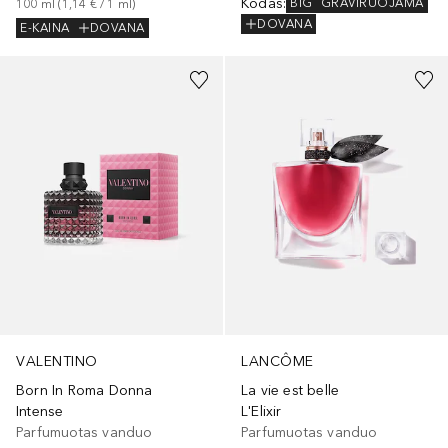
Kodas
:
BIG
GRAVIRUOJAMA
100
ml
 (
1,14 €
 / 
1
ml
)
DOVANA
E-KAINA
DOVANA
VALENTINO
LANCÔME
Born In Roma Donna
La vie est belle
Intense
L'Elixir
Parfumuotas vanduo
Parfumuotas vanduo