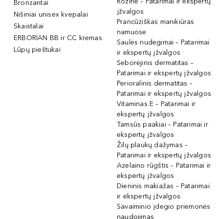
Rožinė – Patarimai ir ekspertų
Bronzantai
įžvalgos
Nišiniai unisex kvepalai
Prancūziškas manikiūras
Skaistalai
namuose
ERBORIAN BB ir CC kremas
Saulės nudegimai – Patarimai
Lūpų pieštukai
ir ekspertų įžvalgos
Seborėjinis dermatitas –
Patarimai ir ekspertų įžvalgos
Perioralinis dermatitas –
Patarimai ir ekspertų įžvalgos
Vitaminas E – Patarimai ir
ekspertų įžvalgos
Tamsūs paakiai – Patarimai ir
ekspertų įžvalgos
Žilų plaukų dažymas –
Patarimai ir ekspertų įžvalgos
Azelaino rūgštis – Patarimai ir
ekspertų įžvalgos
Dieninis makiažas – Patarimai
ir ekspertų įžvalgos
Savaiminio įdegio priemonės
naudojimas