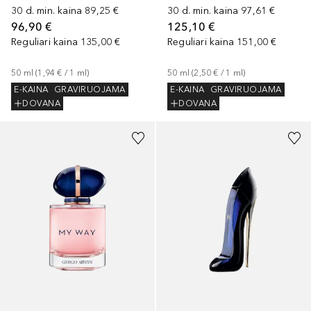
30 d. min. kaina
89,25 €
30 d. min. kaina
97,61 €
96,90 €
125,10 €
Reguliari kaina
135,00 €
Reguliari kaina
151,00 €
50
ml
 (
1,94 €
 / 
1
ml
)
50
ml
 (
2,50 €
 / 
1
ml
)
E-KAINA
GRAVIRUOJAMA
E-KAINA
GRAVIRUOJAMA
DOVANA
DOVANA