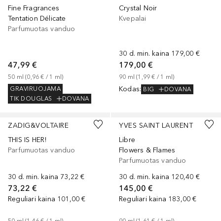
Fine Fragrances
Crystal Noir
Tentation Délicate
Kvepalai
Parfumuotas vanduo
30 d. min. kaina
179,00 €
47,99 €
179,00 €
50
ml
 (
0,96 €
 / 
1
ml
)
90
ml
 (
1,99 €
 / 
1
ml
)
Kodas
:
GRAVIRUOJAMA
BIG
DOVANA
TIK DOUGLAS
DOVANA
ZADIG&VOLTAIRE
YVES SAINT LAURENT
THIS IS HER!
Libre
Parfumuotas vanduo
Flowers & Flames
Parfumuotas vanduo
30 d. min. kaina
73,22 €
30 d. min. kaina
120,40 €
73,22 €
145,00 €
Reguliari kaina
101,00 €
Reguliari kaina
183,00 €