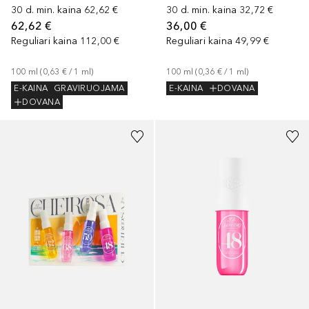
30 d. min. kaina
62,62 €
30 d. min. kaina
32,72 €
62,62 €
36,00 €
Reguliari kaina
112,00 €
Reguliari kaina
49,99 €
100
ml
 (
0,63 €
 / 
1
ml
)
100
ml
 (
0,36 €
 / 
1
ml
)
E-KAINA
GRAVIRUOJAMA
E-KAINA
DOVANA
DOVANA