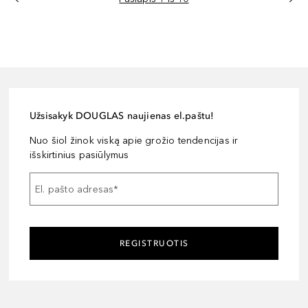
Užsisakyk DOUGLAS naujienas el.paštu!
Nuo šiol žinok viską apie grožio tendencijas ir
išskirtinius pasiūlymus
El. pašto adresas
*
REGISTRUOTIS