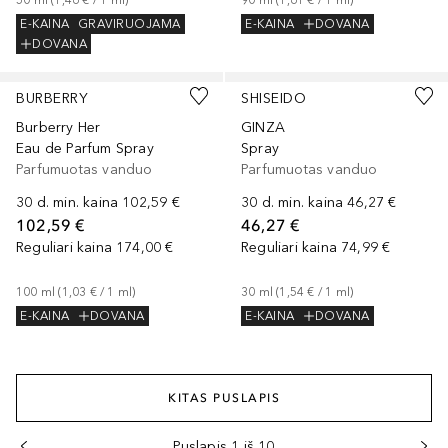
50
ml
 (
1,46 €
 / 
1
ml
)
90
ml
 (
1,61 €
 / 
1
ml
)
E-KAINA
GRAVIRUOJAMA
E-KAINA
DOVANA
DOVANA
BURBERRY
SHISEIDO
Burberry Her
GINZA
Eau de Parfum Spray
Spray
Parfumuotas vanduo
Parfumuotas vanduo
30 d. min. kaina
102,59 €
30 d. min. kaina
46,27 €
102,59 €
46,27 €
Reguliari kaina
174,00 €
Reguliari kaina
74,99 €
100
ml
 (
1,03 €
 / 
1
ml
)
30
ml
 (
1,54 €
 / 
1
ml
)
E-KAINA
DOVANA
E-KAINA
DOVANA
KITAS PUSLAPIS
Puslapis 1 iš 10