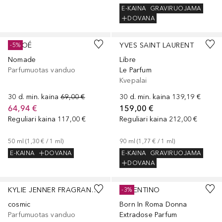
E-KAINA
GRAVIRUOJAMA
DOVANA
CHLOÉ
YVES SAINT LAURENT
-5%
Nomade
Libre
Parfumuotas vanduo
Le Parfum
Kvepalai
30 d. min. kaina
69,00 €
30 d. min. kaina
139,19 €
64,94 €
159,00 €
Reguliari kaina
117,00 €
Reguliari kaina
212,00 €
50
ml
 (
1,30 €
 / 
1
ml
)
90
ml
 (
1,77 €
 / 
1
ml
)
E-KAINA
DOVANA
E-KAINA
GRAVIRUOJAMA
DOVANA
KYLIE JENNER FRAGRANCES
VALENTINO
-3%
cosmic
Born In Roma Donna
Parfumuotas vanduo
Extradose Parfum