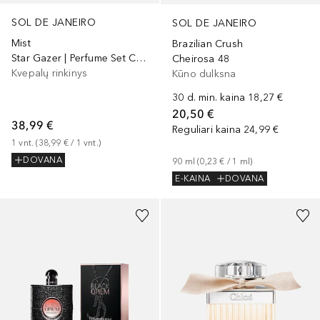
SOL DE JANEIRO
SOL DE JANEIRO
Mist
Brazilian Crush
Star Gazer | Perfume Set Cheirosa Discovery
Cheirosa 48
Kvepalų rinkinys
Kūno dulksna
30 d. min. kaina
18,27 €
20,50 €
38,99 €
Reguliari kaina
24,99 €
1
vnt.
 (
38,99 €
 / 
1
vnt.
)
DOVANA
90
ml
 (
0,23 €
 / 
1
ml
)
E-KAINA
DOVANA