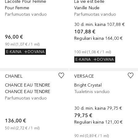
Lacoste Pour Femme
La vie est belle
Pour Femme
Vanille Nude
Parfumuotas vanduo
Parfumuotas vanduo
30 d. min. kaina
107,88 €
107,88 €
96,00 €
Reguliari kaina
164,00 €
90
ml
 (
1,07 €
 / 
1
ml
)
E-KAINA
DOVANA
100
ml
 (
1,08 €
 / 
1
ml
)
E-KAINA
DOVANA
CHANEL
VERSACE
CHANCE EAU TENDRE
Bright Crystal
CHANCE EAU TENDRE
Tualetinis vanduo
Parfumuotas vanduo
30 d. min. kaina
79,75 €
79,75 €
136,00 €
Reguliari kaina
121,00 €
50
ml
 (
2,72 €
 / 
1
ml
)
90
ml
 (
0,89 €
 / 
1
ml
)