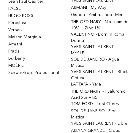
YVES SAINT LAURENT - Y
Jean Paul Gaultier
ARMANI - My Way
PAESE
Gisada - Ambassador Men
HUGO BOSS
THE ORDINARY - Niacinamide
Kérastase
10% + Zinc 1%
Versace
VALENTINO - Born In Roma
Maison Margiela
Donna
Armani
YVES SAINT LAURENT -
Prada
MYSLF
Burberry
SOL DE JANEIRO - Agua
MOÉRIE
Mistica
YVES SAINT LAURENT - Black
Schwarzkopf Professional
Opium
LATTAFA - Yara
THE ORDINARY - Hyaluronic
Acid 2% + B5
TOM FORD - Lost Cherry
SOL DE JANEIRO - Flor
Mistica
YVES SAINT LAURENT - Libre
ARIANA GRANDE - Cloud