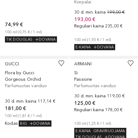
Kvepalai
30 d. min. kaina
199,00 €
193,00 €
74,99 €
Reguliari kaina
235,00 €
100
ml
 (
0,75 €
 / 
1
ml
)
TIK DOUGLAS
DOVANA
100
ml
 (
1,93 €
 / 
1
ml
)
E-KAINA
DOVANA
GUCCI
ARMANI
Flora by Gucci
Sì
Gorgeous Orchid
Passione
Parfumuotas vanduo
Parfumuotas vanduo
30 d. min. kaina
119,00 €
30 d. min. kaina
117,14 €
125,00 €
181,00 €
Reguliari kaina
178,00 €
100
ml
 (
1,81 €
 / 
1
ml
)
Kodas
:
BIG
DOVANA
100
ml
 (
1,25 €
 / 
1
ml
)
E-KAINA
GRAVIRUOJAMA
TIK DOUGLAS
DOVANA