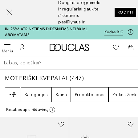
Douglas programėlę
[navigation.slideout.screenreader]
ir reguliariai gaukite
RODYTI
išskirtinius
pasiūlymus ir
nuolaidas
IKI 25%* ATRINKTIEMS DIDESNIEMS NEI 80 ML
Kodas:
BIG
AROMATAMS
Į Douglas pagrindinį pu
Į mano nor
Atidaryti meniu
Į mano paskyrą
Į kr
Meniu
Grįžk atgal
Vykdykite paiešką
MOTERIŠKI KVEPALAI
447
REZULTATAI
MOTERIŠKI KVEPALAI
(
447
)
Filtras
Kategorijos
Kaina
Produkto tipas
Prekės ženkl
Pastabos apie rūšiavimą