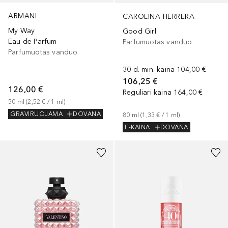
ARMANI
CAROLINA HERRERA
My Way
Good Girl
Eau de Parfum
Parfumuotas vanduo
Parfumuotas vanduo
30 d. min. kaina
104,00 €
106,25 €
126,00 €
Reguliari kaina
164,00 €
50
ml
 (
2,52 €
 / 
1
ml
)
GRAVIRUOJAMA
DOVANA
80
ml
 (
1,33 €
 / 
1
ml
)
E-KAINA
DOVANA