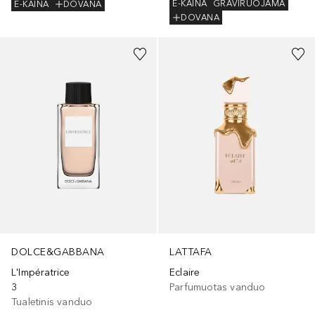
E-KAINA
GRAVIRUOJAMA
E-KAINA
DOVANA
DOVANA
DOLCE&GABBANA
LATTAFA
L'Impératrice
Eclaire
3
Parfumuotas vanduo
Tualetinis vanduo