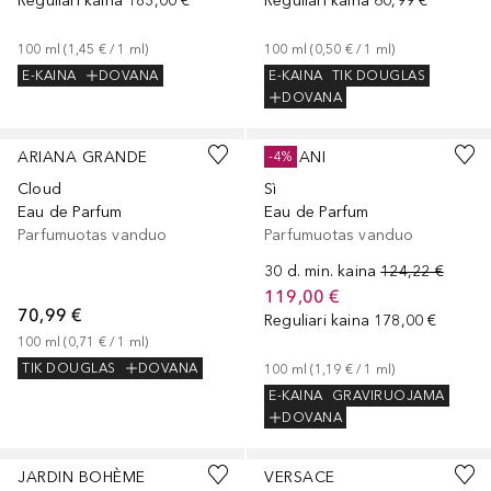
Reguliari kaina
183,00 €
Reguliari kaina
60,99 €
100
ml
 (
1,45 €
 / 
1
ml
)
100
ml
 (
0,50 €
 / 
1
ml
)
E-KAINA
DOVANA
E-KAINA
TIK DOUGLAS
DOVANA
ARIANA GRANDE
ARMANI
-4%
Cloud
Sì
Eau de Parfum
Eau de Parfum
Parfumuotas vanduo
Parfumuotas vanduo
30 d. min. kaina
124,22 €
119,00 €
70,99 €
Reguliari kaina
178,00 €
100
ml
 (
0,71 €
 / 
1
ml
)
TIK DOUGLAS
DOVANA
100
ml
 (
1,19 €
 / 
1
ml
)
E-KAINA
GRAVIRUOJAMA
DOVANA
JARDIN BOHÈME
VERSACE