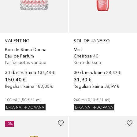
VALENTINO
SOL DE JANEIRO
Born In Roma Donna
Mist
Eau de Parfum
Cheirosa 40
Parfumuotas vanduo
Kūno dulksna
30 d. min. kaina
134,44 €
30 d. min. kaina
28,47 €
150,40 €
31,90 €
Reguliari kaina
183,00 €
Reguliari kaina
38,99 €
100
ml
 (
1,50 €
 / 
1
ml
)
240
ml
 (
0,13 €
 / 
1
ml
)
E-KAINA
DOVANA
E-KAINA
DOVANA
-0%