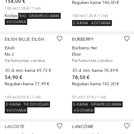
158,00 €
Reguliari kaina
146,00 €
100
ml
 (
1,58 €
 / 
1
ml
)
Kodas
:
BIG
GRAVIRUOJAMA
100
ml
 (
1,05 €
 / 
1
ml
)
DOVANA
E-KAINA
DOVANA
EILISH BILLIE EILISH
BURBERRY
Eilish
Burberry Her
No.2
Elixir
Parfumuotas vanduo
Parfumuotas vanduo
30 d. min. kaina
49,72 €
30 d. min. kaina
78,49 €
54,90 €
78,50 €
Reguliari kaina
77,99 €
Reguliari kaina
142,00 €
100
ml
 (
0,55 €
 / 
1
ml
)
50
ml
 (
1,57 €
 / 
1
ml
)
E-KAINA
TIK DOUGLAS
E-KAINA
GRAVIRUOJAMA
DOVANA
DOVANA
LACOSTE
LANCÔME