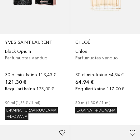
YVES SAINT LAURENT
CHLOÉ
Black Opium
Chloé
Parfumuotas vanduo
Parfumuotas vanduo
30 d. min. kaina
113,43 €
30 d. min. kaina
64,94 €
121,30 €
64,94 €
Reguliari kaina
173,00 €
Reguliari kaina
117,00 €
90
ml
 (
1,35 €
 / 
1
ml
)
50
ml
 (
1,30 €
 / 
1
ml
)
E-KAINA
GRAVIRUOJAMA
E-KAINA
DOVANA
DOVANA