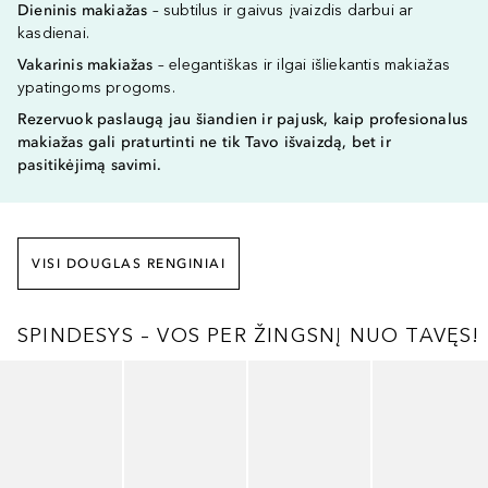
Dieninis makiažas
– subtilus ir gaivus įvaizdis darbui ar
kasdienai.
Vakarinis makiažas
– elegantiškas ir ilgai išliekantis makiažas
ypatingoms progoms.
Rezervuok paslaugą jau šiandien ir pajusk, kaip profesionalus
makiažas gali praturtinti ne tik Tavo išvaizdą, bet ir
pasitikėjimą savimi.
VISI DOUGLAS RENGINIAI
SPINDESYS – VOS PER ŽINGSNĮ NUO TAVĘS!
Praleisti slankiklį