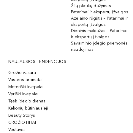
Žilų plaukų dažymas –
Patarimai ir ekspertų įžvalgos
Azelaino rūgštis – Patarimai ir
ekspertų įžvalgos
Dieninis makiažas – Patarimai
ir ekspertų įžvalgos
Savaiminio įdegio priemonės
naudojimas
NAUJAUSIOS TENDENCIJOS
Grožio vasara
Vasaros aromatai
Moteriški kvepalai
Vyriški kvepalai
Tęsk įdegio dienas
Kelionių būtiniausieji
Beauty Storys
GROŽIO HITAI
Vestuvės