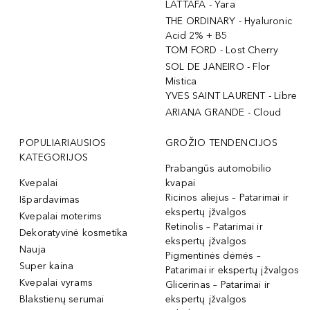
LATTAFA - Yara
THE ORDINARY - Hyaluronic
Acid 2% + B5
TOM FORD - Lost Cherry
SOL DE JANEIRO - Flor
Mistica
YVES SAINT LAURENT - Libre
ARIANA GRANDE - Cloud
POPULIARIAUSIOS
GROŽIO TENDENCIJOS
KATEGORIJOS
Prabangūs automobilio
Kvepalai
kvapai
Ricinos aliejus – Patarimai ir
Išpardavimas
ekspertų įžvalgos
Kvepalai moterims
Retinolis – Patarimai ir
Dekoratyvinė kosmetika
ekspertų įžvalgos
Nauja
Pigmentinės dėmės –
Super kaina
Patarimai ir ekspertų įžvalgos
Kvepalai vyrams
Glicerinas – Patarimai ir
Blakstienų serumai
ekspertų įžvalgos