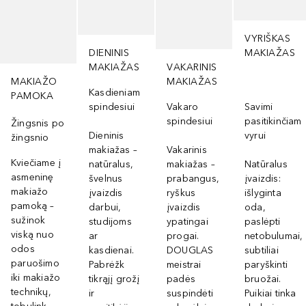
VYRIŠKAS
DIENINIS
MAKIAŽAS
MAKIAŽAS
VAKARINIS
MAKIAŽO
MAKIAŽAS
Kasdieniam
PAMOKA
spindesiui
Vakaro
Savimi
spindesiui
pasitikinčiam
Žingsnis po
Dieninis
vyrui
žingsnio
makiažas –
Vakarinis
Kviečiame į
natūralus,
makiažas –
Natūralus
asmeninę
švelnus
prabangus,
įvaizdis:
makiažo
įvaizdis
ryškus
išlyginta
pamoką –
darbui,
įvaizdis
oda,
sužinok
studijoms
ypatingai
paslėpti
viską nuo
ar
progai.
netobulumai,
odos
kasdienai.
DOUGLAS
subtiliai
paruošimo
Pabrėžk
meistrai
paryškinti
iki makiažo
tikrąjį grožį
padės
bruožai.
technikų,
ir
suspindėti
Puikiai tinka