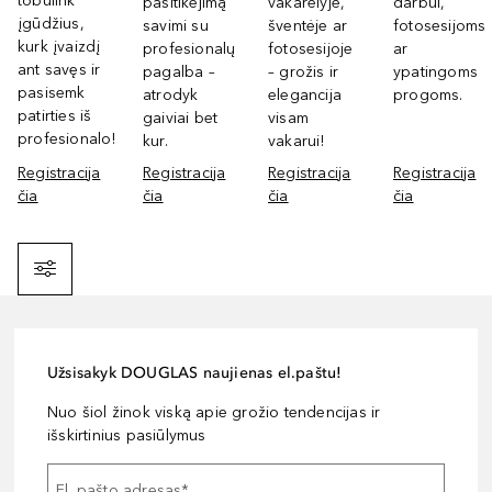
tobulink
pasitikėjimą
vakarėlyje,
darbui,
įgūdžius,
savimi su
šventėje ar
fotosesijoms
kurk įvaizdį
profesionalų
fotosesijoje
ar
ant savęs ir
pagalba –
– grožis ir
ypatingoms
pasisemk
atrodyk
elegancija
progoms.
patirties iš
gaiviai bet
visam
profesionalo!
kur.
vakarui!
Registracija
Registracija
Registracija
Registracija
čia
čia
čia
čia
Filtras
Užsisakyk DOUGLAS naujienas el.paštu!
Nuo šiol žinok viską apie grožio tendencijas ir
išskirtinius pasiūlymus
El. pašto adresas
*