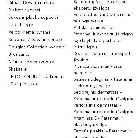
Salicilo rūgštis – Patarimai ir
Rituals Dovanų rinkiniai
ekspertų įžvalgos
Blakstienų tušai
Veido odos priežiūros rutina:
Šukos ir plaukų šepečiai
teisinga tvarka
Lūpų blizgiai
Antakių laminavimas –
Veido kremai vyrams
Patarimai ir ekspertų įžvalgos
Kuponas / Dovanų kortelė
Ką daryti, kad garbanos
Douglas Collection Kvepalai
išliktų ilgiau
Rožinė – Patarimai ir ekspertų
Bronzantai
įžvalgos
Nišiniai unisex kvepalai
Prancūziškas manikiūras
Skaistalai
namuose
ERBORIAN BB ir CC kremas
Saulės nudegimai – Patarimai
Lūpų pieštukai
ir ekspertų įžvalgos
Seborėjinis dermatitas –
Patarimai ir ekspertų įžvalgos
Perioralinis dermatitas –
Patarimai ir ekspertų įžvalgos
Vitaminas E – Patarimai ir
ekspertų įžvalgos
Tamsūs paakiai – Patarimai ir
ekspertų įžvalgos