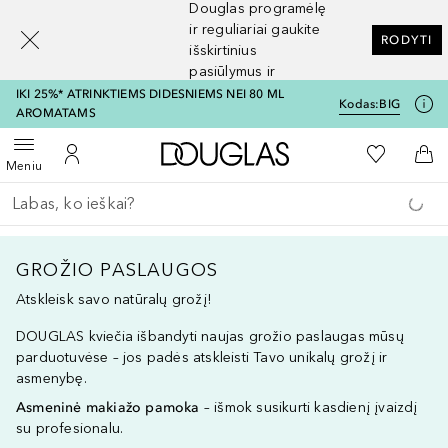
Douglas programėlę
[navigation.slideout.screenreader]
ir reguliariai gaukite
RODYTI
išskirtinius
pasiūlymus ir
nuolaidas
IKI 25%* ATRINKTIEMS DIDESNIEMS NEI 80 ML
Kodas:
BIG
AROMATAMS
Į Douglas pagrindinį pu
Į mano nor
Atidaryti meniu
Į mano paskyrą
Į kr
Meniu
Grįžk atgal
Vykdykite paiešką
GROŽIO PASLAUGOS
Atskleisk savo natūralų grožį!
DOUGLAS kviečia išbandyti naujas grožio paslaugas mūsų
parduotuvėse – jos padės atskleisti Tavo unikalų grožį ir
asmenybę.
Asmeninė makiažo pamoka
– išmok susikurti kasdienį įvaizdį
su profesionalu.