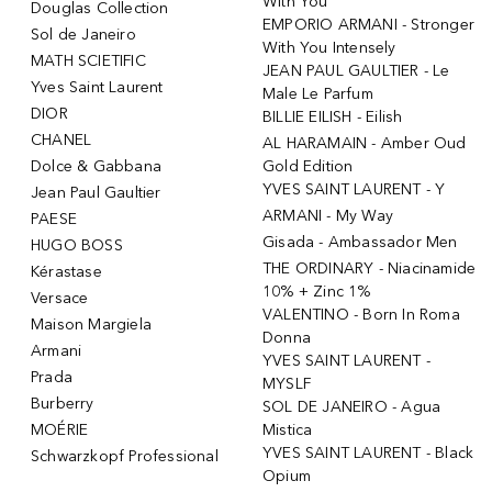
With You
Douglas Collection
EMPORIO ARMANI - Stronger
Sol de Janeiro
With You Intensely
MATH SCIETIFIC
JEAN PAUL GAULTIER - Le
Yves Saint Laurent
Male Le Parfum
DIOR
BILLIE EILISH - Eilish
CHANEL
AL HARAMAIN - Amber Oud
Dolce & Gabbana
Gold Edition
YVES SAINT LAURENT - Y
Jean Paul Gaultier
ARMANI - My Way
PAESE
Gisada - Ambassador Men
HUGO BOSS
THE ORDINARY - Niacinamide
Kérastase
10% + Zinc 1%
Versace
VALENTINO - Born In Roma
Maison Margiela
Donna
Armani
YVES SAINT LAURENT -
Prada
MYSLF
Burberry
SOL DE JANEIRO - Agua
MOÉRIE
Mistica
YVES SAINT LAURENT - Black
Schwarzkopf Professional
Opium