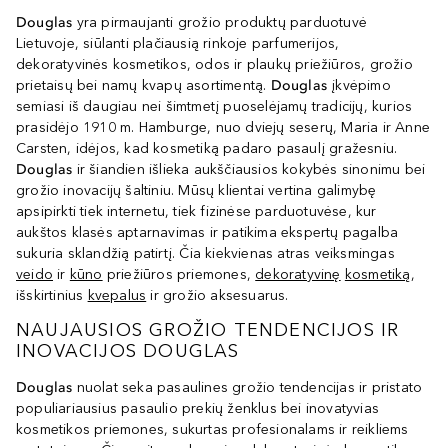
Douglas
yra pirmaujanti grožio produktų parduotuvė
Lietuvoje, siūlanti plačiausią rinkoje parfumerijos,
dekoratyvinės kosmetikos, odos ir plaukų priežiūros, grožio
prietaisų bei namų kvapų asortimentą.
Douglas
įkvėpimo
semiasi iš daugiau nei šimtmetį puoselėjamų tradicijų, kurios
prasidėjo 1910 m. Hamburge, nuo dviejų seserų, Maria ir Anne
Carsten, idėjos, kad kosmetiką padaro pasaulį gražesniu.
Douglas
ir šiandien išlieka aukščiausios kokybės sinonimu bei
grožio inovacijų šaltiniu. Mūsų klientai vertina galimybę
apsipirkti tiek internetu, tiek fizinėse parduotuvėse, kur
aukštos klasės aptarnavimas ir patikima ekspertų pagalba
sukuria sklandžią patirtį. Čia kiekvienas atras veiksmingas
veido
ir
kūno
priežiūros priemones,
dekoratyvinę
kosmetiką
,
išskirtinius
kvepalus
ir grožio aksesuarus.
NAUJAUSIOS GROŽIO TENDENCIJOS IR
INOVACIJOS DOUGLAS
Douglas
nuolat seka pasaulines grožio tendencijas ir pristato
populiariausius pasaulio prekių ženklus bei inovatyvias
kosmetikos priemones, sukurtas profesionalams ir reikliems