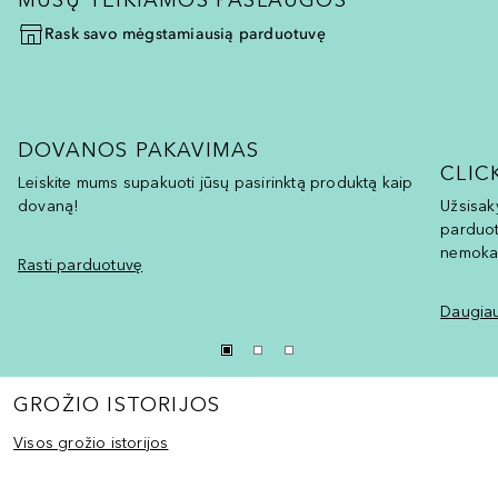
Rask savo mėgstamiausią parduotuvę
DOVANOS PAKAVIMAS
CLIC
Leiskite mums supakuoti jūsų pasirinktą produktą kaip
dovaną!
Užsisaky
parduot
nemoka
Rasti parduotuvę
Daugiau
GROŽIO ISTORIJOS
Visos grožio istorijos
Praleisti slankiklį