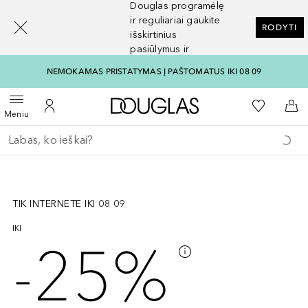
Douglas programėlę
[navigation.slideout.screenreader]
ir reguliariai gaukite
RODYTI
išskirtinius
pasiūlymus ir
nuolaidas
NEMOKAMAS PRISTATYMAS Į PAŠTOMATUS IKI 08 09
Į Douglas pagrindinį pu
Į mano nor
Atidaryti meniu
Į mano paskyrą
Į kr
Meniu
Grįžk atgal
Vykdykite paiešką
Praleisti slankiklį
TIK INTERNETE IKI 08 09
IKI
-25%