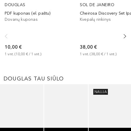
DOUGLAS
SOL DE JANEIRO
PDF kuponas (el. paštu)
Dovanų kuponas
Kvepalų rinkinys
10,00 €
38,00 €
1
vnt.
 (
10,00 €
 / 
1
vnt.
)
1
vnt.
 (
38,00 €
 / 
1
vnt.
)
DOUGLAS TAU SIŪLO
Praleisti slankiklį
NAUJA