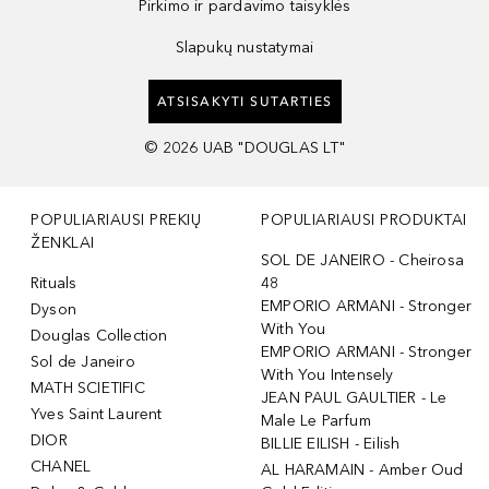
Pirkimo ir pardavimo taisyklės
Slapukų nustatymai
ATSISAKYTI SUTARTIES
©
2026
UAB "DOUGLAS LT"
POPULIARIAUSI PREKIŲ
POPULIARIAUSI PRODUKTAI
ŽENKLAI
SOL DE JANEIRO - Cheirosa
Rituals
48
EMPORIO ARMANI - Stronger
Dyson
With You
Douglas Collection
EMPORIO ARMANI - Stronger
Sol de Janeiro
With You Intensely
MATH SCIETIFIC
JEAN PAUL GAULTIER - Le
Yves Saint Laurent
Male Le Parfum
DIOR
BILLIE EILISH - Eilish
CHANEL
AL HARAMAIN - Amber Oud