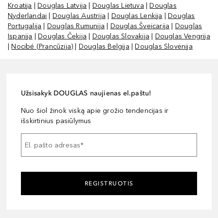
Kroatija
|
Douglas Latvija
|
Douglas Lietuva
|
Douglas
Nyderlandai
|
Douglas Austrija
|
Douglas Lenkija
|
Douglas
Portugalija
|
Douglas Rumunija
|
Douglas Šveicarija
|
Douglas
Ispanija
|
Douglas Čekija
|
Douglas Slovakija
|
Douglas Vengrija
|
Nocibé (Prancūzija)
|
Douglas Belgija
|
Douglas Slovėnija
Užsisakyk DOUGLAS naujienas el.paštu!
Nuo šiol žinok viską apie grožio tendencijas ir
išskirtinius pasiūlymus
El. pašto adresas
*
REGISTRUOTIS