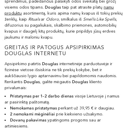
sprendimus, padedančius palaikyti odos sveikatą bei grožį
visiems odos tipams.
Douglas
taip pat atrasite platų
namų
produktų
asortimentą, kuris apima namų kvapus iš tokių prekių
ženklų, kaip
Rituals
ar
Odoro,
smilkalus iš
Smells Like Spells
,
difuzorius su pagaliukais, skalbimo priemones, automobilių
kvapus ir daugelį kitų produktų, kurie pripildys jūsų erdves
jaukumu ir maloniu kvapu.
GREITAS IR PATOGUS APSIPIRKIMAS
DOUGLAS INTERNETU
Apsipirkimo patirtis
Douglas
internetinėje parduotuvėje ir
fizinėse vietose išsiskiria ne tik prekių kokybe, bet ir
aukščiausio lygio aptarnavimu bei papildomomis naudomis.
Renkantis
Douglas
, galite mėgautis
Douglas
kliento
privalumais:
Pristatymas per 1–2 darbo dienas
visoje Lietuvoje į namus
ar pasirinktą paštomatą.
Nemokamas pristatymas
perkant už 39,95 € ir daugiau.
2 nemokami mėginėliai
prie kiekvieno užsakymo.
Dovanų pakavimas
ypatingoms progoms sau ar
artimiesiems.