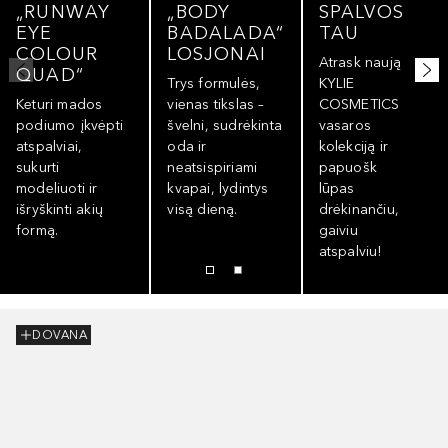
„RUNWAY
„BODY
SPALVOS
EYE
BADALADA“
TAU
COLOUR
LOSJONAI
Atrask naują
QUAD“
Trys formulės,
KYLIE
Keturi mados
vienas tikslas –
COSMETICS
podiumo įkvėpti
švelni, sudrėkinta
vasaros
atspalviai,
oda ir
kolekciją ir
sukurti
neatsispiriami
papuošk
modeliuoti ir
kvapai, lydintys
lūpas
išryškinti akių
visą dieną.
drėkinančiu,
formą.
gaiviu
atspalviu!
DOVANA