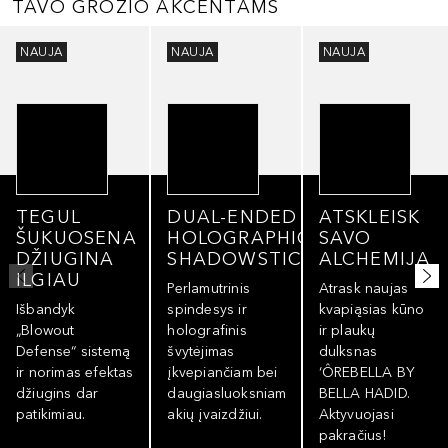
TAVO GROŽIO AKCENTAMS
Praleisti slankiklį
NAUJA
NAUJA
NAUJA
TEGUL
DUAL-ENDED
ATSKLEISK
ŠUKUOSENA
HOLOGRAPHIC
SAVO
DŽIUGINA
SHADOWSTICK
ALCHEMIJĄ
ILGIAU
Perlamutrinis
Atrask naujas
Išbandyk
spindesys ir
kvapiąsias kūno
„Blowout
holografinis
ir plaukų
Defense“ sistemą
švytėjimas
dulksnas
ir norimas efektas
įkvepiančiam bei
‘ÔREBELLA BY
džiugins dar
daugiasluoksniam
BELLA HADID.
patikimiau.
akių įvaizdžiui.
Aktyvuojasi
pakračius!