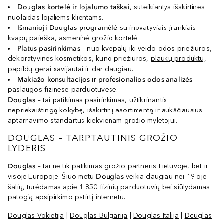
Douglas kortelė ir lojalumo taškai
, suteikiantys išskirtines
nuolaidas lojaliems klientams.
Išmanioji Douglas programėlė
su inovatyviais įrankiais –
kvapų paieška, asmeninė grožio kortelė.
Platus pasirinkimas
– nuo kvepalų iki veido odos priežiūros,
dekoratyvinės kosmetikos, kūno priežiūros,
plaukų produktų
,
papildų gerai savijautai
ir dar daugiau.
Makiažo
konsultacijos
ir
profesionalios
odos
analizės
paslaugos fizinėse parduotuvėse.
Douglas
– tai patikimas pasirinkimas, užtikrinantis
nepriekaištingą kokybę, išskirtinį asortimentą ir aukščiausius
aptarnavimo standartus kiekvienam grožio mylėtojui.
DOUGLAS – TARPTAUTINIS GROŽIO
LYDERIS
Douglas
– tai ne tik patikimas grožio partneris Lietuvoje, bet ir
visoje Europoje. Šiuo metu
Douglas
veikia daugiau nei 19-oje
šalių, turėdamas apie 1 850 fizinių parduotuvių bei siūlydamas
patogią apsipirkimo patirtį internetu.
Douglas Vokietija
|
Douglas Bulgarija
|
Douglas Italija
|
Douglas