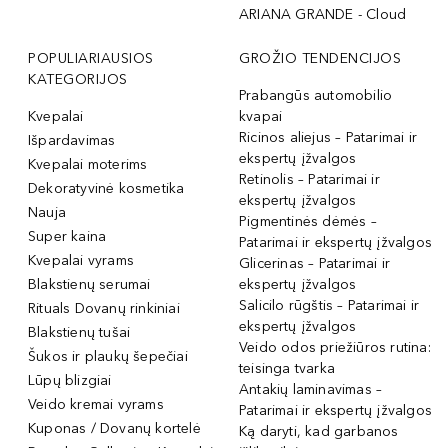
ARIANA GRANDE - Cloud
POPULIARIAUSIOS
GROŽIO TENDENCIJOS
KATEGORIJOS
Prabangūs automobilio
Kvepalai
kvapai
Ricinos aliejus – Patarimai ir
Išpardavimas
ekspertų įžvalgos
Kvepalai moterims
Retinolis – Patarimai ir
Dekoratyvinė kosmetika
ekspertų įžvalgos
Nauja
Pigmentinės dėmės –
Super kaina
Patarimai ir ekspertų įžvalgos
Kvepalai vyrams
Glicerinas – Patarimai ir
Blakstienų serumai
ekspertų įžvalgos
Salicilo rūgštis – Patarimai ir
Rituals Dovanų rinkiniai
ekspertų įžvalgos
Blakstienų tušai
Veido odos priežiūros rutina:
Šukos ir plaukų šepečiai
teisinga tvarka
Lūpų blizgiai
Antakių laminavimas –
Veido kremai vyrams
Patarimai ir ekspertų įžvalgos
Kuponas / Dovanų kortelė
Ką daryti, kad garbanos