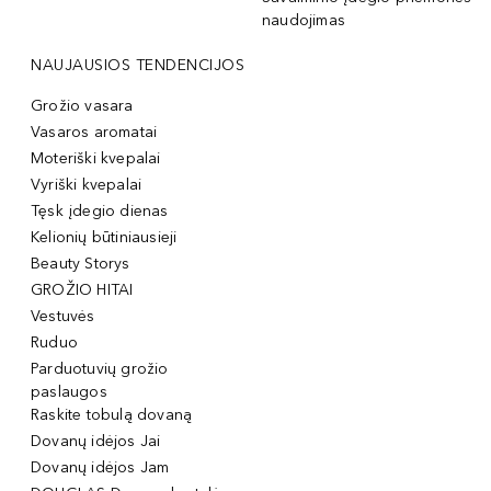
naudojimas
NAUJAUSIOS TENDENCIJOS
Grožio vasara
Vasaros aromatai
Moteriški kvepalai
Vyriški kvepalai
Tęsk įdegio dienas
Kelionių būtiniausieji
Beauty Storys
GROŽIO HITAI
Vestuvės
Ruduo
Parduotuvių grožio
paslaugos
Raskite tobulą dovaną
Dovanų idėjos Jai
Dovanų idėjos Jam