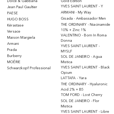
Dolce & Gabbana
Gold Edition
YVES SAINT LAURENT - Y
Jean Paul Gaultier
ARMANI - My Way
PAESE
Gisada - Ambassador Men
HUGO BOSS
THE ORDINARY - Niacinamide
Kérastase
10% + Zinc 1%
Versace
VALENTINO - Born In Roma
Maison Margiela
Donna
Armani
YVES SAINT LAURENT -
Prada
MYSLF
Burberry
SOL DE JANEIRO - Agua
MOÉRIE
Mistica
YVES SAINT LAURENT - Black
Schwarzkopf Professional
Opium
LATTAFA - Yara
THE ORDINARY - Hyaluronic
Acid 2% + B5
TOM FORD - Lost Cherry
SOL DE JANEIRO - Flor
Mistica
YVES SAINT LAURENT - Libre