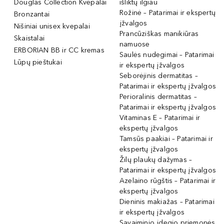
Douglas Collection Kvepalai
išliktų ilgiau
Rožinė – Patarimai ir ekspertų
Bronzantai
įžvalgos
Nišiniai unisex kvepalai
Prancūziškas manikiūras
Skaistalai
namuose
ERBORIAN BB ir CC kremas
Saulės nudegimai – Patarimai
Lūpų pieštukai
ir ekspertų įžvalgos
Seborėjinis dermatitas –
Patarimai ir ekspertų įžvalgos
Perioralinis dermatitas –
Patarimai ir ekspertų įžvalgos
Vitaminas E – Patarimai ir
ekspertų įžvalgos
Tamsūs paakiai – Patarimai ir
ekspertų įžvalgos
Žilų plaukų dažymas –
Patarimai ir ekspertų įžvalgos
Azelaino rūgštis – Patarimai ir
ekspertų įžvalgos
Dieninis makiažas – Patarimai
ir ekspertų įžvalgos
Savaiminio įdegio priemonės