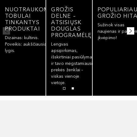
NUOTRAUKOMS
GROŽIS
POPULIARIAU
TOBULAI
DELNE –
GROŽIO HITA
TINKANTYS
ATSISIŲSK
Sužinok visas
PRODUKTAI
DOUGLAS
naujienas ir pasise
PROGRAMĖLĘ!
Dizainas: kultinis.
įkvėpimo!
Poveikis: aukščiausias
Lengvas
lygis.
apsipirkimas,
išskirtiniai pasiūlymai
ir tavo mėgstamiausi
prekės ženklai –
viskas vienoje
vietoje.