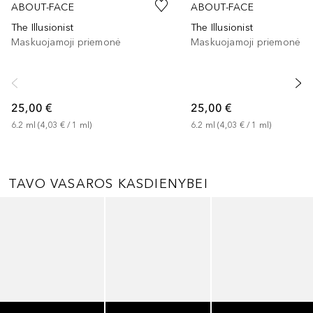
ABOUT-FACE
ABOUT-FACE
The Illusionist
The Illusionist
Maskuojamoji priemonė
Maskuojamoji priemonė
25,00 €
25,00 €
6.2
ml
 (
4,03 €
 / 
1
ml
)
6.2
ml
 (
4,03 €
 / 
1
ml
)
TAVO VASAROS KASDIENYBEI
Praleisti slankiklį