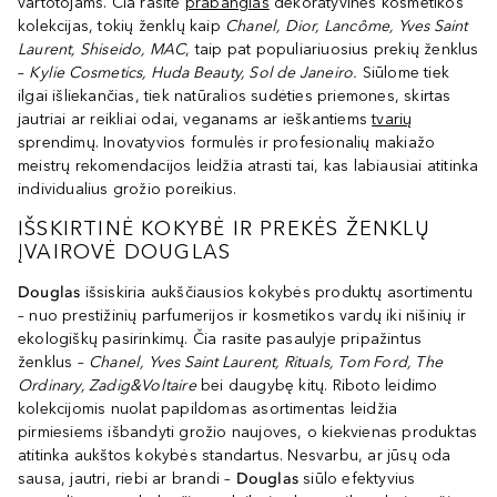
vartotojams. Čia rasite
prabangias
dekoratyvinės kosmetikos
kolekcijas, tokių ženklų kaip
Chanel, Dior, Lancôme, Yves Saint
Laurent, Shiseido, MAC
, taip pat populiariuosius prekių ženklus
–
Kylie Cosmetics, Huda Beauty, Sol de Janeiro.
Siūlome tiek
ilgai išliekančias, tiek natūralios sudėties priemones, skirtas
jautriai ar reikliai odai, veganams ar ieškantiems
tvarių
sprendimų. Inovatyvios formulės ir profesionalių makiažo
meistrų rekomendacijos leidžia atrasti tai, kas labiausiai atitinka
individualius grožio poreikius.
IŠSKIRTINĖ KOKYBĖ IR PREKĖS ŽENKLŲ
ĮVAIROVĖ DOUGLAS
Douglas
išsiskiria aukščiausios kokybės produktų asortimentu
– nuo prestižinių parfumerijos ir kosmetikos vardų iki nišinių ir
ekologiškų pasirinkimų. Čia rasite pasaulyje pripažintus
ženklus –
Chanel, Yves Saint Laurent, Rituals, Tom Ford, The
Ordinary, Zadig&Voltaire
bei daugybę kitų. Riboto leidimo
kolekcijomis nuolat papildomas asortimentas leidžia
pirmiesiems išbandyti grožio naujoves, o kiekvienas produktas
atitinka aukštos kokybės standartus. Nesvarbu, ar jūsų oda
sausa, jautri, riebi ar brandi –
Douglas
siūlo efektyvius