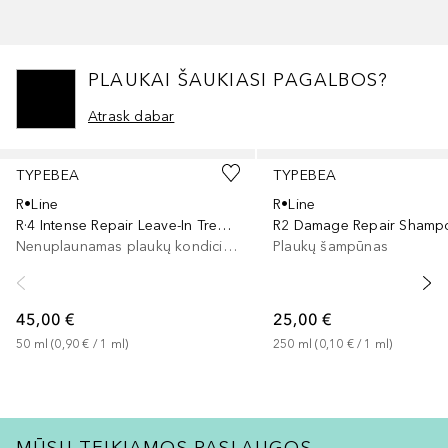
PLAUKAI ŠAUKIASI PAGALBOS?
Atrask dabar
Praleisti slankiklį
TYPEBEA
TYPEBEA
R•Line
R•Line
R·4 Intense Repair Leave-In Treatment
R2 Damage Repair Shamp
Nenuplaunamas plaukų kondicionierius
Plaukų šampūnas
45,00 €
25,00 €
50
ml
 (
0,90 €
 / 
1
ml
)
250
ml
 (
0,10 €
 / 
1
ml
)
MŪSŲ TEIKIAMOS PASLAUGOS