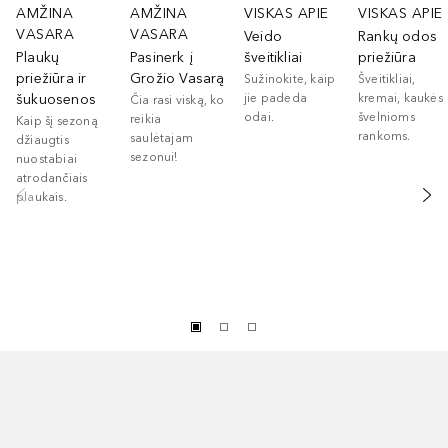
AMŽINA
AMŽINA
VISKAS APIE
VISKAS APIE
VASARA
VASARA
Veido
Rankų odos
Plaukų
Pasinerk į
šveitikliai
priežiūra
priežiūra ir
Grožio Vasarą
Sužinokite, kaip
Šveitikliai,
šukuosenos
jie padeda
kremai, kaukės
Čia rasi viską, ko
odai.
švelnioms
reikia
Kaip šį sezoną
rankoms.
saulėtajam
džiaugtis
sezonui!
nuostabiai
atrodančiais
plaukais.