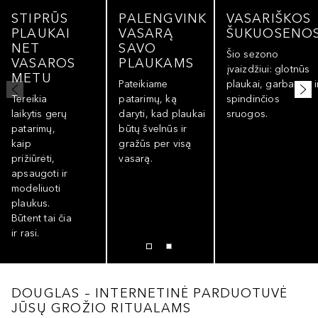
STIPRŪS
PALENGVINK
VASARIŠKOS
PLAUKAI
VASARĄ
ŠUKUOSENO
NET
SAVO
Šio sezono
VASAROS
PLAUKAMS
įvaizdžiui: glotnūs
METU
Pateikiame
plaukai, garbanos i
Tereikia
patarimų, ką
spindinčios
laikytis gerų
daryti, kad plaukai
sruogos.
patarimų,
būtų švelnūs ir
kaip
gražūs per visą
prižiūrėti,
vasarą.
apsaugoti ir
modeliuoti
plaukus.
Būtent tai čia
ir rasi.
DOUGLAS – INTERNETINĖ PARDUOTUVĖ
JŪSŲ GROŽIO RITUALAMS