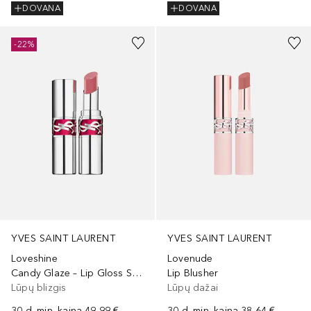
DOVANA
DOVANA
+
7
+
7
-22%
YVES SAINT LAURENT
YVES SAINT LAURENT
Loveshine
Lovenude
Candy Glaze – Lip Gloss Stick
Lip Blusher
Lūpų blizgis
Lūpų dažai
30 d. min. kaina
49,99 €
30 d. min. kaina
38,64 €