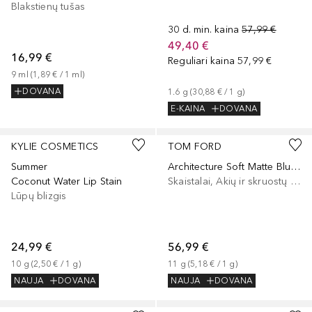
Blakstienų tušas
30 d. min. kaina
57,99 €
49,40 €
16,99 €
Reguliari kaina
57,99 €
9
ml
 (
1,89 €
 / 
1
ml
)
DOVANA
1.6
g
 (
30,88 €
 / 
1
g
)
E-KAINA
DOVANA
+
2
+
1
KYLIE COSMETICS
TOM FORD
Summer
Architecture Soft Matte Blush
Coconut Water Lip Stain
Skaistalai, Akių ir skruostų dažai, Lūpų ir skruostų dažai
Lūpų blizgis
24,99 €
56,99 €
10
g
 (
2,50 €
 / 
1
g
)
11
g
 (
5,18 €
 / 
1
g
)
NAUJA
DOVANA
NAUJA
DOVANA
+
9
+
1