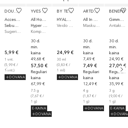
Praleisti slankiklį
DOUGLAS COLLECTION
YVES SAINT LAURENT
BY TERRY
ARTDECO
BENEFIT
Accessoires
All Hours
HYALURONIC MIST
All In One Cover Stick
Gimme Brow+
Sebum Blotting Paper
Hyper Finish
Veido dulksna
Maskuojamoji priemonė
Antakių želė, Antakių šešėliai/dažai
Sugeriamasis veido popierius
Kompaktinė pudra
30 d.
30 d.
30 d.
min.
min.
min.
5,99 €
24,99 €
kaina
kaina
kaina
49,68 €
7,49 €
24,90 €
1
vnt.
30
ml
57,50 €
7,49 €
27,00 €
(
5,99 €
 / 
(
0,83 €
 / 
1
vnt.
)
1
ml
)
Reguliari
Reguliari
Reguliari
DOVANA
DOVANA
kaina
kaina
kaina
67,99 €
12,49 €
35,99 €
7.5
g
4
g
3
g
(
7,67 €
 / 
(
1,87 €
 / 
(
9,00 €
 / 
1
g
)
1
g
)
1
g
)
E-KAINA
DOVANA
E-KAINA
DOVANA
DOVAN