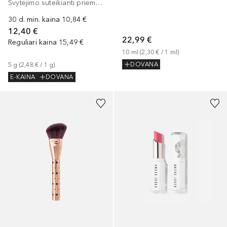
Švytėjimo suteikianti priemonė/highlighteris
30 d. min. kaina
10,84 €
12,40 €
22,99 €
Reguliari kaina
15,49 €
10
ml
 (
2,30 €
 / 
1
ml
)
DOVANA
5
g
 (
2,48 €
 / 
1
g
)
E-KAINA
DOVANA
+
9