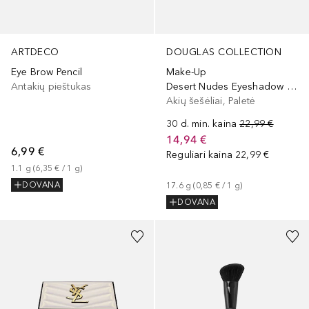
ARTDECO
DOUGLAS COLLECTION
Eye Brow Pencil
Make-Up
Antakių pieštukas
Desert Nudes Eyeshadow Palette
Akių šešėliai, Paletė
30 d. min. kaina
22,99 €
14,94 €
6,99 €
Reguliari kaina
22,99 €
1.1
g
 (
6,35 €
 / 
1
g
)
DOVANA
17.6
g
 (
0,85 €
 / 
1
g
)
DOVANA