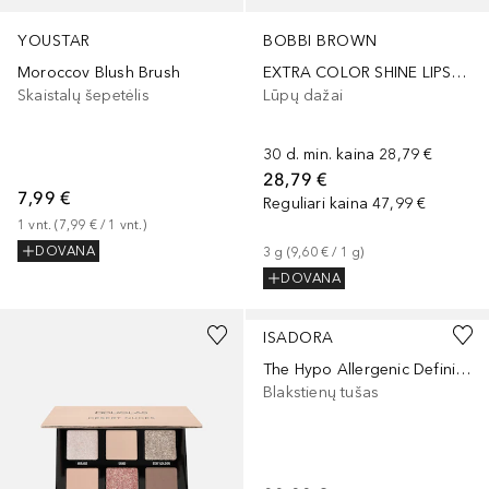
BOBBI BROWN
YOUSTAR
EXTRA COLOR SHINE LIPSTICK
Moroccov Blush Brush
Lūpų dažai
Skaistalų šepetėlis
30 d. min. kaina
28,79 €
28,79 €
7,99 €
Reguliari kaina
47,99 €
1
vnt.
 (
7,99 €
 / 
1
vnt.
)
3
g
 (
9,60 €
 / 
1
g
)
DOVANA
DOVANA
ISADORA
The Hypo Allergenic Definition
Blakstienų tušas