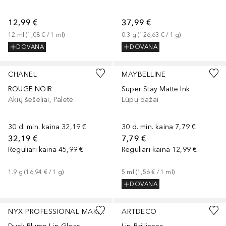
12,99 €
37,99 €
12
ml
 (
1,08 €
 / 
1
ml
)
0.3
g
 (
126,63 €
 / 
1
g
)
DOVANA
DOVANA
+
9
CHANEL
MAYBELLINE
ROUGE NOIR
Super Stay Matte Ink
Akių šešėliai, Paletė
Lūpų dažai
30 d. min. kaina
32,19 €
30 d. min. kaina
7,79 €
32,19 €
7,79 €
Reguliari kaina
45,99 €
Reguliari kaina
12,99 €
1.9
g
 (
16,94 €
 / 
1
g
)
5
ml
 (
1,56 €
 / 
1
ml
)
DOVANA
+
12
+
5
NYX PROFESSIONAL MAKEUP
ARTDECO