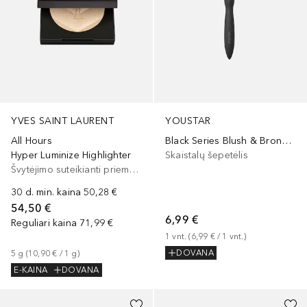
YVES SAINT LAURENT
YOUSTAR
All Hours
Black Series Blush & Bronzer Brush
Hyper Luminize Highlighter
Skaistalų šepetėlis
Švytėjimo suteikianti priemonė/highlighteris
30 d. min. kaina
50,28 €
54,50 €
6,99 €
Reguliari kaina
71,99 €
1
vnt.
 (
6,99 €
 / 
1
vnt.
)
DOVANA
5
g
 (
10,90 €
 / 
1
g
)
E-KAINA
DOVANA
+
6
+
2