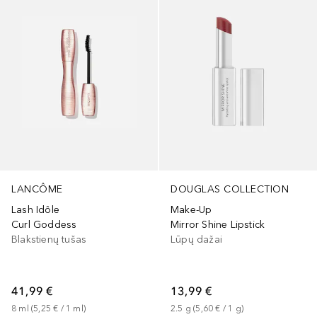
LANCÔME
DOUGLAS COLLECTION
Lash Idôle
Make-Up
Curl Goddess
Mirror Shine Lipstick
Blakstienų tušas
Lūpų dažai
41,99 €
13,99 €
8
ml
 (
5,25 €
 / 
1
ml
)
2.5
g
 (
5,60 €
 / 
1
g
)