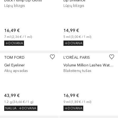
Duck Plump Lip Gloss
Lip Brilliance
Lūpų blizgis
Lūpų blizgis
16,49 €
14,99 €
7
ml
 (
2,36 €
 / 
1
ml
)
5
ml
 (
3,00 €
 / 
1
ml
)
DOVANA
DOVANA
TOM FORD
L’ORÉAL PARIS
Gel Eyeliner
Volume Million Lashes Waterproof
Akių apvadas
Blakstienų tušas
43,99 €
16,99 €
1.2
g
 (
36,66 €
 / 
1
g
)
9
ml
 (
1,89 €
 / 
1
ml
)
NAUJA
DOVANA
DOVANA
+
3
+
1