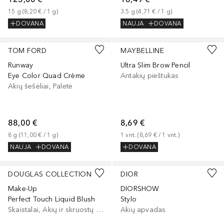
15
g
 (
8,20 €
 / 
1
g
)
3.5
g
 (
4,71 €
 / 
1
g
)
DOVANA
NAUJA
DOVANA
+
2
TOM FORD
MAYBELLINE
Runway
Ultra Slim Brow Pencil
Eye Color Quad Crème
Antakių pieštukas
Akių šešėliai, Paletė
88,00 €
8,69 €
8
g
 (
11,00 €
 / 
1
g
)
1
vnt.
 (
8,69 €
 / 
1
vnt.
)
NAUJA
DOVANA
DOVANA
+
9
DOUGLAS COLLECTION
DIOR
Make-Up
DIORSHOW
Perfect Touch Liquid Blush
Stylo
Skaistalai, Akių ir skruostų dažai, Lūpų ir skruostų dažai
Akių apvadas