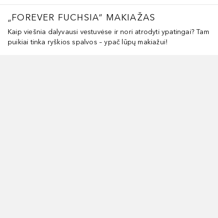
„FOREVER FUCHSIA“ MAKIAŽAS
Kaip viešnia dalyvausi vestuvėse ir nori atrodyti ypatingai? Tam
puikiai tinka ryškios spalvos – ypač lūpų makiažui!
aleisti slankiklį