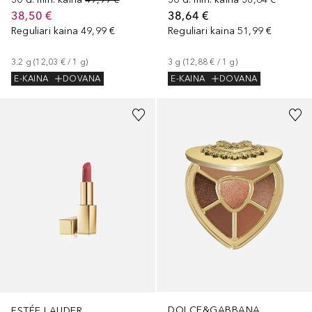
38,50 €
38,64 €
Reguliari kaina
49,99 €
Reguliari kaina
51,99 €
3.2
g
 (
12,03 €
 / 
1
g
)
3
g
 (
12,88 €
 / 
1
g
)
E-KAINA
DOVANA
E-KAINA
DOVANA
+
12
DOLCE&GABBANA
ESTÉE LAUDER