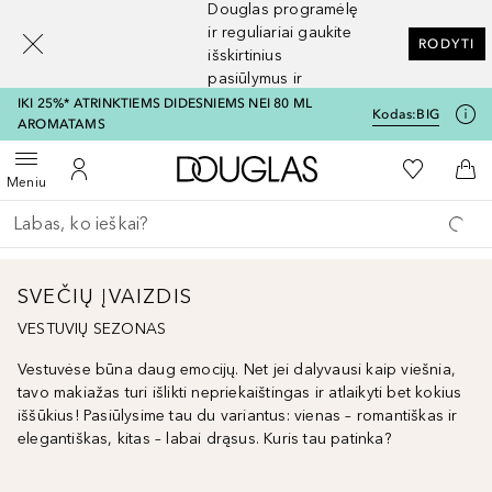
Douglas programėlę
[navigation.slideout.screenreader]
ir reguliariai gaukite
RODYTI
išskirtinius
pasiūlymus ir
nuolaidas
IKI 25%* ATRINKTIEMS DIDESNIEMS NEI 80 ML
Kodas:
BIG
AROMATAMS
Į Douglas pagrindinį pu
Į mano nor
Atidaryti meniu
Į mano paskyrą
Į kr
Meniu
Grįžk atgal
Vykdykite paiešką
SVEČIŲ ĮVAIZDIS
VESTUVIŲ SEZONAS
Vestuvėse būna daug emocijų. Net jei dalyvausi kaip viešnia,
tavo makiažas turi išlikti nepriekaištingas ir atlaikyti bet kokius
iššūkius! Pasiūlysime tau du variantus: vienas – romantiškas ir
elegantiškas, kitas – labai drąsus. Kuris tau patinka?