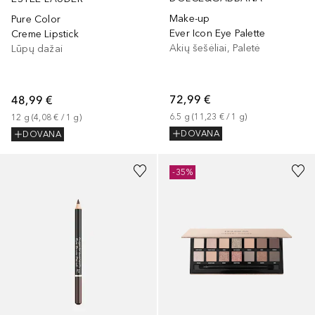
Make-up
Pure Color
Ever Icon Eye Palette
Creme Lipstick
Akių šešėliai, Paletė
Lūpų dažai
72,99 €
48,99 €
6.5
g
 (
11,23 €
 / 
1
g
)
12
g
 (
4,08 €
 / 
1
g
)
DOVANA
DOVANA
+
1
-35%