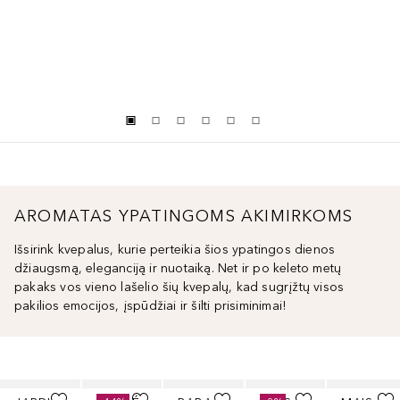
AROMATAS YPATINGOMS AKIMIRKOMS
Išsirink kvepalus, kurie perteikia šios ypatingos dienos
džiaugsmą, eleganciją ir nuotaiką. Net ir po keleto metų
pakaks vos vieno lašelio šių kvepalų, kad sugrįžtų visos
pakilios emocijos, įspūdžiai ir šilti prisiminimai!
Praleisti slankiklį