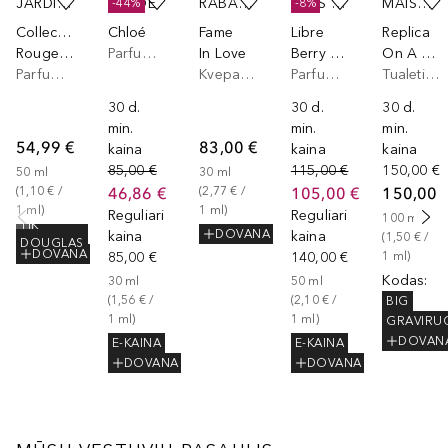
JARDIN BOHÈME
CHLOÉ
RABANNE
YVES SAINT LAURENT
MAISON MARGIELA
-44%
-8%
Collection Précieuse
Chloé
Fame
Libre
Replica
Rouge Précieux
Parfumuotas vanduo
In Love
Berry Crush Eau de Parfum Fruitée
On A Date
Parfumuotas vanduo
Kvepalai Elixir
Parfumuotas vanduo
Tualetinis vanduo
30 d.
30 d.
30 d.
min.
min.
min.
54,99 €
83,00 €
kaina
kaina
kaina
85,00 €
115,00 €
150,00 €
50
ml
30
ml
46,86 €
105,00 €
150,00 
(
1,10 €
 / 
(
2,77 €
 / 
1
ml
)
1
ml
)
Reguliari
Reguliari
100
ml
TIK
DOVANA
kaina
kaina
(
1,50 €
 / 
DOUGLAS
DOVANA
85,00 €
140,00 €
1
ml
)
Kodas
:
30
ml
50
ml
(
1,56 €
 / 
(
2,10 €
 / 
BIG
1
ml
)
1
ml
)
GRAVIRU
DOVAN
E-KAINA
E-KAINA
DOVANA
DOVANA