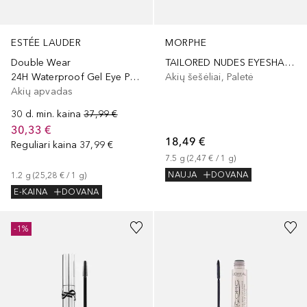
ESTÉE LAUDER
MORPHE
Double Wear
TAILORED NUDES EYESHADOW PALETTE
24H Waterproof Gel Eye Pencil
Akių šešėliai, Paletė
Akių apvadas
30 d. min. kaina
37,99 €
30,33 €
18,49 €
Reguliari kaina
37,99 €
7.5
g
 (
2,47 €
 / 
1
g
)
NAUJA
DOVANA
1.2
g
 (
25,28 €
 / 
1
g
)
E-KAINA
DOVANA
-1%