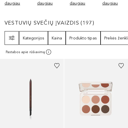
daugiau
daugiau
daugiau
daugiau
VESTUVIŲ SVEČIŲ ĮVAIZDIS
197
REZULTATA
VESTUVIŲ SVEČIŲ ĮVAIZDIS
(
197
)
Filtras
Kategorijos
Kaina
Produkto tipas
Prekės ženkl
Pastabos apie rūšiavimą
+
3