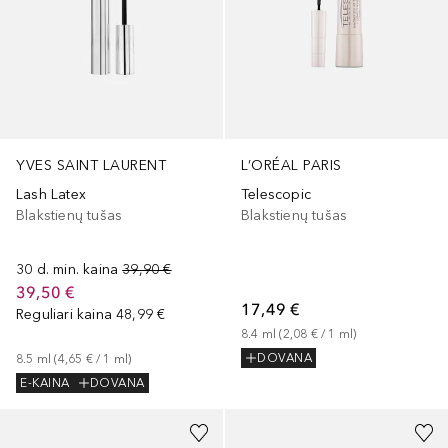
YVES SAINT LAURENT
L’ORÉAL PARIS
Lash Latex
Telescopic
Blakstienų tušas
Blakstienų tušas
30 d. min. kaina
39,90 €
39,50 €
17,49 €
Reguliari kaina
48,99 €
8.4
ml
 (
2,08 €
 / 
1
ml
)
DOVANA
8.5
ml
 (
4,65 €
 / 
1
ml
)
E-KAINA
DOVANA
+
1