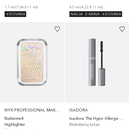
1.7
ml
 (
7,64 €
 / 
1
ml
)
8.5
ml
 (
4,22 €
 / 
1
ml
)
DOVANA
NAUJA
E-KAINA
DOVANA
+
5
NYX PROFESSIONAL MAKEUP
ISADORA
Buttermelt
Isadora The Hypo Allergenic Volume
Highlighter
Blakstienų tušas