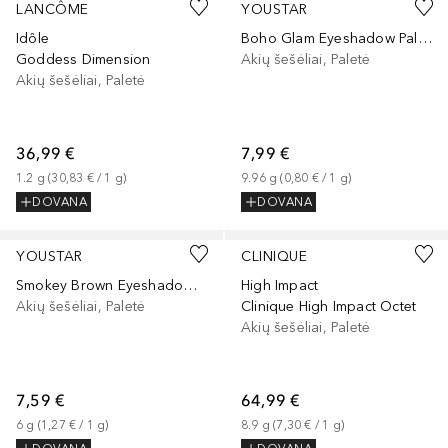
LANCÔME
YOUSTAR
Idôle
Boho Glam Eyeshadow Palette
Goddess Dimension
Akių šešėliai, Paletė
Akių šešėliai, Paletė
36,99 €
7,99 €
1.2
g
 (
30,83 €
 / 
1
g
)
9.96
g
 (
0,80 €
 / 
1
g
)
DOVANA
DOVANA
YOUSTAR
CLINIQUE
Smokey Brown Eyeshadow Palette
High Impact
Akių šešėliai, Paletė
Clinique High Impact Octet
Akių šešėliai, Paletė
7,59 €
64,99 €
6
g
 (
1,27 €
 / 
1
g
)
8.9
g
 (
7,30 €
 / 
1
g
)