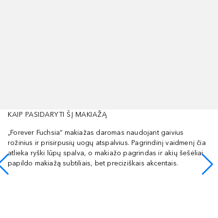
KAIP PASIDARYTI ŠĮ MAKIAŽĄ
„Forever Fuchsia“ makiažas daromas naudojant gaivius
rožinius ir prisirpusių uogų atspalvius. Pagrindinį vaidmenį čia
atlieka ryški lūpų spalva, o makiažo pagrindas ir akių šešėliai
papildo makiažą subtiliais, bet preciziškais akcentais.