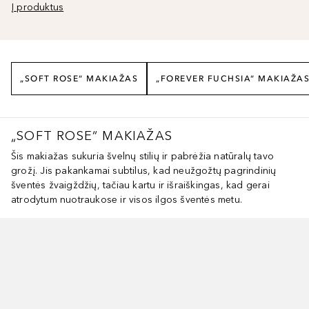
Į produktus
„SOFT ROSE“ MAKIAŽAS
„FOREVER FUCHSIA“ MAKIAŽA
„SOFT ROSE“ MAKIAŽAS
Šis makiažas sukuria švelnų stilių ir pabrėžia natūralų tavo
grožį. Jis pakankamai subtilus, kad neužgožtų pagrindinių
šventės žvaigždžių, tačiau kartu ir išraiškingas, kad gerai
atrodytum nuotraukose ir visos ilgos šventės metu.
aleisti slankiklį