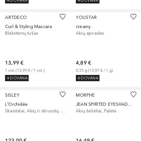
DOVANA
DOVANA
ARTDECO
YOUSTAR
Curl & Styling Mascara
creamy
Blakstienų tušas
Akių apvadas
13,99 €
4,89 €
1
vnt.
 (
13,99 €
 / 
1
vnt.
)
0.35
g
 (
13,97 €
 / 
1
g
)
DOVANA
DOVANA
+
2
SISLEY
MORPHE
L'Orchidée
JEAN SPIRITED EYESHADOW TRIO
Skaistalai, Akių ir skruostų dažai, Lūpų ir skruostų dažai
Akių šešėliai, Paletė
123,00 €
16,49 €