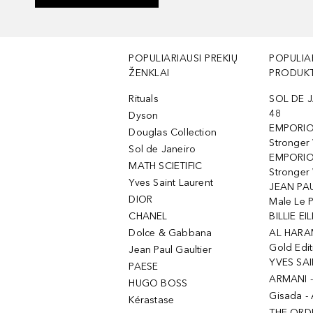
POPULIARIAUSI PREKIŲ
POPULIA
ŽENKLAI
PRODUKT
Rituals
SOL DE J
48
Dyson
EMPORIO
Douglas Collection
Stronger
Sol de Janeiro
EMPORIO
MATH SCIETIFIC
Stronger 
Yves Saint Laurent
JEAN PAU
DIOR
Male Le 
CHANEL
BILLIE EIL
Dolce & Gabbana
AL HARA
Gold Edit
Jean Paul Gaultier
YVES SAI
PAESE
ARMANI 
HUGO BOSS
Gisada -
Kérastase
THE ORD