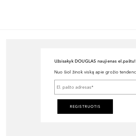
Užsisakyk DOUGLAS naujienas el.paštu!
Nuo šiol žinok viską apie grožio tendencij
El. pašto adresas
*
REGISTRUOTIS