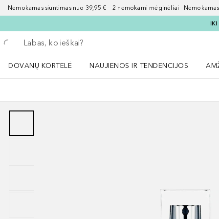
Nemokamas siuntimas nuo 39,95 € 2 nemokami mėginėliai Nemokamas d
IK
Grįžk atgal
Vykdykite paiešką
DOVANŲ KORTELĖ
NAUJIENOS IR TENDENCIJOS
AM
Atidaryti NAUJIENOS IR TENDENCIJOS 
Atid