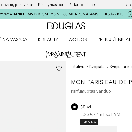
ovanų pakavimas Pristatymas per 1 - 2 darbo dienas
GR
I 25%* ATRINKTIEMS DIDESNIEMS NEI 80 ML AROMATAMS
Kodas:
BIG
Į Douglas pagrindinį pu
ŽINA VASARA
K-BEAUTY
AKCIJOS
PREKIŲ ŽENKLAI
meniu
aryti Amžina vasara meniu
Atidaryti AKCIJOS meniu
Atidaryti PREKIŲ 
Titulinis
Kvepalai
Kvepalai m
MON PARIS
EAU DE 
Parfumuotas vanduo
30 ml
2,25 €
 / 
1
ml
su PVM
E-KAINA