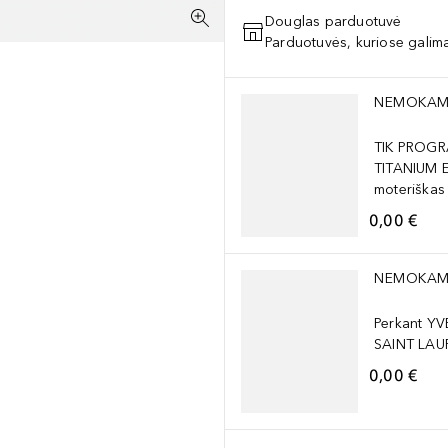
Douglas parduotuvė
Parduotuvės, kuriose galima
Praleisti slankiklį
NEMOKAM
TIK PROGR
TITANIUM 
moteriškas
0,00 €
Praleisti slankiklį
NEMOKAM
Perkant YV
SAINT LAUR
0,00 €