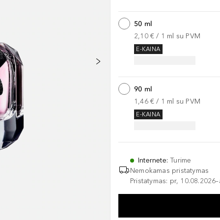
50 ml
2,10 €
 / 
1
ml
su PVM
E-KAINA
90 ml
1,46 €
 / 
1
ml
su PVM
E-KAINA
Internete
:
Turime
Nemokamas pristatymas
Pristatymas: pr, 10.08.2026