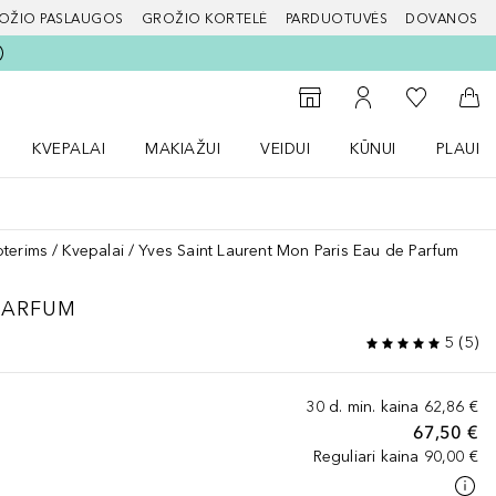
OŽIO PASLAUGOS
GROŽIO KORTELĖ
PARDUOTUVĖS
DOVANOS
slapį
Į mano nor
Į parduotuvių paiešką
Į mano paskyrą
Į kr
KVEPALAI
MAKIAŽUI
VEIDUI
KŪNUI
PLAUK
ŽENKLAI meniu
Atidaryti Kvepalai meniu
Atidaryti MAKIAŽUI meniu
Atidaryti VEIDUI meniu
Atidaryti KŪNUI men
Atidaryt
oterims
Kvepalai
Yves Saint Laurent Mon Paris Eau de Parfum
PARFUM
5
(
5
)
30 d. min. kaina
62,86 €
67,50 €
Reguliari kaina
90,00 €