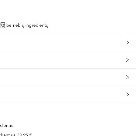
be riebių ingredientų
 dienas
kant už 39,95 €