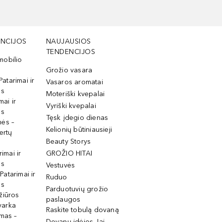
NCIJOS
NAUJAUSIOS
TENDENCIJOS
mobilio
Grožio vasara
Patarimai ir
Vasaros aromatai
os
Moteriški kvepalai
mai ir
Vyriški kvepalai
os
Tęsk įdegio dienas
mės –
Kelionių būtiniausieji
ertų
Beauty Storys
rimai ir
GROŽIO HITAI
os
Vestuvės
 Patarimai ir
Ruduo
os
Parduotuvių grožio
žiūros
paslaugos
tvarka
Raskite tobulą dovaną
imas –
Dovanų idėjos Jai