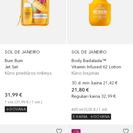
SOL DE JANEIRO
SOL DE JANEIRO
Bum Bum
Body Badalada™
Jet Set
Vitamin Infused 62 Lotion
Kūno priežiūros rinkinys
Kūno losjonas
30 d. min. kaina
21,42 €
21,80 €
31,99 €
Reguliari kaina
32,99 €
1
vnt.
 (
31,99 €
 / 
1
vnt.
)
DOVANA
400
ml
 (
0,05 €
 / 
1
ml
)
E-KAINA
DOVANA
-1%