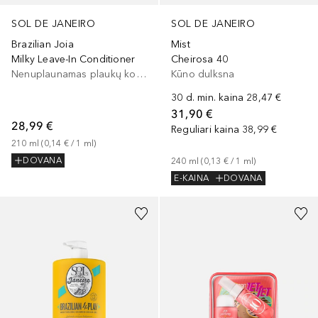
SOL DE JANEIRO
SOL DE JANEIRO
Brazilian Joia
Mist
Milky Leave-In Conditioner
Cheirosa 40
Nenuplaunamas plaukų kondicionierius
Kūno dulksna
30 d. min. kaina
28,47 €
31,90 €
28,99 €
Reguliari kaina
38,99 €
210
ml
 (
0,14 €
 / 
1
ml
)
DOVANA
240
ml
 (
0,13 €
 / 
1
ml
)
E-KAINA
DOVANA