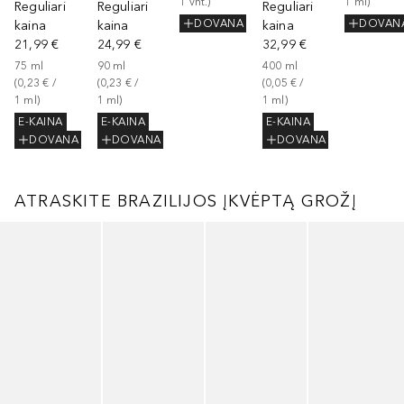
1
vnt.
)
1
ml
)
Reguliari
Reguliari
Reguliari
DOVANA
DOVAN
kaina
kaina
kaina
21,99 €
24,99 €
32,99 €
75
ml
90
ml
400
ml
(
0,23 €
 / 
(
0,23 €
 / 
(
0,05 €
 / 
1
ml
)
1
ml
)
1
ml
)
E-KAINA
E-KAINA
E-KAINA
DOVANA
DOVANA
DOVANA
ATRASKITE BRAZILIJOS ĮKVĖPTĄ GROŽĮ
Praleisti slankiklį