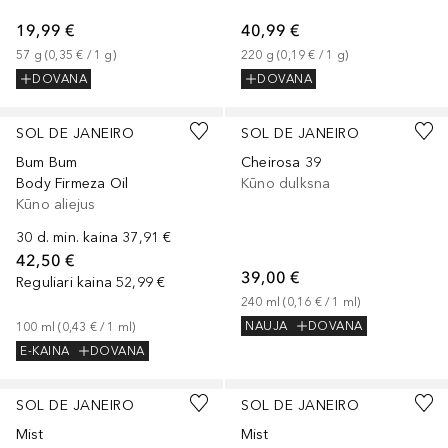
19,99 €
40,99 €
57
g
 (
0,35 €
 / 
1
g
)
220
g
 (
0,19 €
 / 
1
g
)
DOVANA
DOVANA
SOL DE JANEIRO
SOL DE JANEIRO
Bum Bum
Cheirosa 39
Body Firmeza Oil
Kūno dulksna
Kūno aliejus
30 d. min. kaina
37,91 €
42,50 €
39,00 €
Reguliari kaina
52,99 €
240
ml
 (
0,16 €
 / 
1
ml
)
NAUJA
DOVANA
100
ml
 (
0,43 €
 / 
1
ml
)
E-KAINA
DOVANA
SOL DE JANEIRO
SOL DE JANEIRO
Mist
Mist