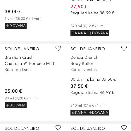
27,90 €
38,00 €
Reguliari kaina
38,99 €
1
vnt.
 (
38,00 €
 / 
1
vnt.
)
DOVANA
240
ml
 (
0,12 €
 / 
1
ml
)
E-KAINA
DOVANA
SOL DE JANEIRO
SOL DE JANEIRO
Brazilian Crush
Delícia Drench
Cheirosa 91 Perfume Mist
Body Butter
Kūno dulksna
Kūno sviestas
30 d. min. kaina
35,50 €
37,50 €
25,00 €
Reguliari kaina
46,99 €
90
ml
 (
0,28 €
 / 
1
ml
)
DOVANA
240
ml
 (
0,16 €
 / 
1
ml
)
E-KAINA
DOVANA
SOL DE JANEIRO
SOL DE JANEIRO