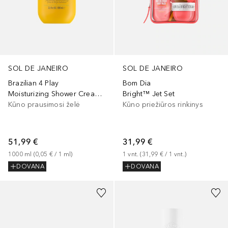
SOL DE JANEIRO
SOL DE JANEIRO
Brazilian 4 Play
Bom Dia
Moisturizing Shower Cream-Gel
Bright™ Jet Set
Kūno prausimosi želė
Kūno priežiūros rinkinys
51,99 €
31,99 €
1000
ml
 (
0,05 €
 / 
1
ml
)
1
vnt.
 (
31,99 €
 / 
1
vnt.
)
DOVANA
DOVANA