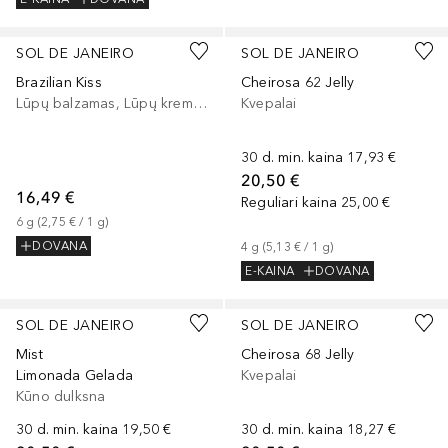
SOL DE JANEIRO
SOL DE JANEIRO
Brazilian Kiss
Cheirosa 62 Jelly
Lūpų balzamas, Lūpų kremas
Kvepalai
30 d. min. kaina
17,93 €
20,50 €
16,49 €
Reguliari kaina
25,00 €
6
g
 (
2,75 €
 / 
1
g
)
DOVANA
4
g
 (
5,13 €
 / 
1
g
)
E-KAINA
DOVANA
SOL DE JANEIRO
SOL DE JANEIRO
Mist
Cheirosa 68 Jelly
Limonada Gelada
Kvepalai
Kūno dulksna
30 d. min. kaina
19,50 €
30 d. min. kaina
18,27 €