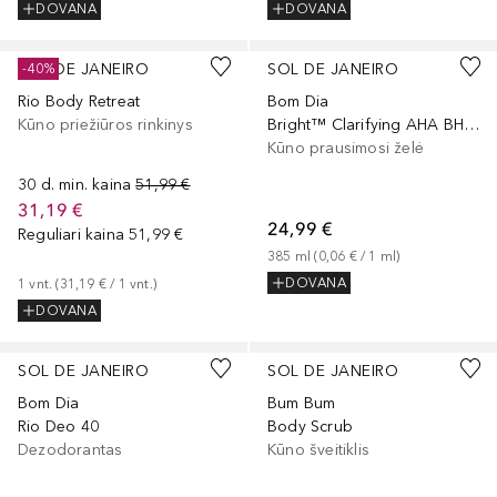
DOVANA
DOVANA
SOL DE JANEIRO
SOL DE JANEIRO
-40%
Rio Body Retreat
Bom Dia
Kūno priežiūros rinkinys
Bright™ Clarifying AHA BHA Body Wash
Kūno prausimosi želė
30 d. min. kaina
51,99 €
31,19 €
24,99 €
Reguliari kaina
51,99 €
385
ml
 (
0,06 €
 / 
1
ml
)
DOVANA
1
vnt.
 (
31,19 €
 / 
1
vnt.
)
DOVANA
SOL DE JANEIRO
SOL DE JANEIRO
Bom Dia
Bum Bum
Rio Deo 40
Body Scrub
Dezodorantas
Kūno šveitiklis