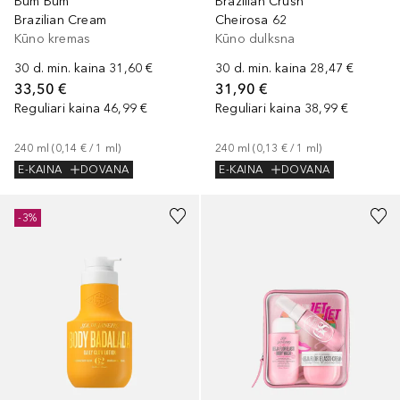
Bum Bum
Brazilian Crush
Brazilian Cream
Cheirosa 62
Kūno kremas
Kūno dulksna
30 d. min. kaina
31,60 €
30 d. min. kaina
28,47 €
33,50 €
31,90 €
Reguliari kaina
46,99 €
Reguliari kaina
38,99 €
240
ml
 (
0,14 €
 / 
1
ml
)
240
ml
 (
0,13 €
 / 
1
ml
)
E-KAINA
DOVANA
E-KAINA
DOVANA
-3%