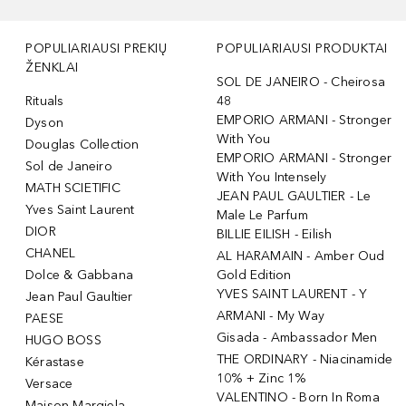
POPULIARIAUSI PREKIŲ
POPULIARIAUSI PRODUKTAI
ŽENKLAI
SOL DE JANEIRO - Cheirosa
Rituals
48
EMPORIO ARMANI - Stronger
Dyson
With You
Douglas Collection
EMPORIO ARMANI - Stronger
Sol de Janeiro
With You Intensely
MATH SCIETIFIC
JEAN PAUL GAULTIER - Le
Yves Saint Laurent
Male Le Parfum
DIOR
BILLIE EILISH - Eilish
CHANEL
AL HARAMAIN - Amber Oud
Dolce & Gabbana
Gold Edition
YVES SAINT LAURENT - Y
Jean Paul Gaultier
ARMANI - My Way
PAESE
Gisada - Ambassador Men
HUGO BOSS
THE ORDINARY - Niacinamide
Kérastase
10% + Zinc 1%
Versace
VALENTINO - Born In Roma
Maison Margiela