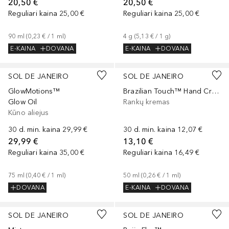
20,50 €
20,50 €
Reguliari kaina
25,00 €
Reguliari kaina
25,00 €
90
ml
 (
0,23 €
 / 
1
ml
)
4
g
 (
5,13 €
 / 
1
g
)
E-KAINA
DOVANA
E-KAINA
DOVANA
SOL DE JANEIRO
SOL DE JANEIRO
GlowMotions™
Brazilian Touch™ Hand Cream
Glow Oil
Rankų kremas
Kūno aliejus
30 d. min. kaina
29,99 €
30 d. min. kaina
12,07 €
29,99 €
13,10 €
Reguliari kaina
35,00 €
Reguliari kaina
16,49 €
75
ml
 (
0,40 €
 / 
1
ml
)
50
ml
 (
0,26 €
 / 
1
ml
)
DOVANA
E-KAINA
DOVANA
SOL DE JANEIRO
SOL DE JANEIRO