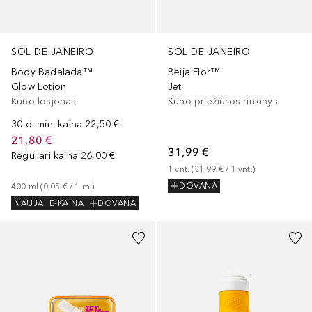
SOL DE JANEIRO
SOL DE JANEIRO
Body Badalada™
Beija Flor™
Glow Lotion
Jet
Kūno losjonas
Kūno priežiūros rinkinys
30 d. min. kaina
22,50 €
21,80 €
31,99 €
Reguliari kaina
26,00 €
1
vnt.
 (
31,99 €
 / 
1
vnt.
)
DOVANA
400
ml
 (
0,05 €
 / 
1
ml
)
NAUJA
E-KAINA
DOVANA