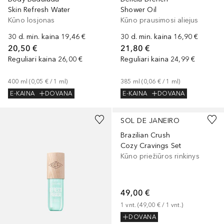
Skin Refresh Water
Shower Oil
Kūno losjonas
Kūno prausimosi aliejus
30 d. min. kaina
19,46 €
30 d. min. kaina
16,90 €
20,50 €
21,80 €
Reguliari kaina
26,00 €
Reguliari kaina
24,99 €
400
ml
 (
0,05 €
 / 
1
ml
)
385
ml
 (
0,06 €
 / 
1
ml
)
E-KAINA
DOVANA
E-KAINA
DOVANA
SOL DE JANEIRO
Brazilian Crush
Cozy Cravings Set
Kūno priežiūros rinkinys
49,00 €
1
vnt.
 (
49,00 €
 / 
1
vnt.
)
DOVANA