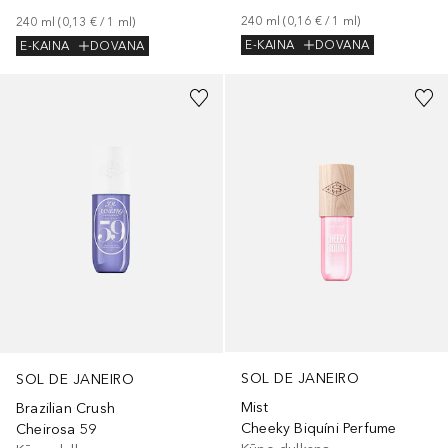
240
ml
 (
0,16 €
 / 
1
ml
)
240
ml
 (
0,13 €
 / 
1
ml
)
E-KAINA
DOVANA
E-KAINA
DOVANA
SOL DE JANEIRO
SOL DE JANEIRO
Mist
Brazilian Crush
Cheeky Biquíni Perfume
Cheirosa 59