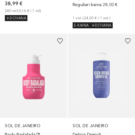
38,99 €
Reguliari kaina
28,00 €
240
ml
 (
0,16 €
 / 
1
ml
)
1
vnt.
 (
24,00 €
 / 
1
vnt.
)
DOVANA
E-KAINA
DOVANA
SOL DE JANEIRO
SOL DE JANEIRO
Body Badalada™
Delícia Drench