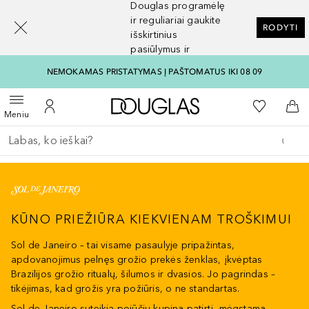
Douglas programėlę
[navigation.slideout.screenreader]
ir reguliariai gaukite
RODYTI
išskirtinius
pasiūlymus ir
nuolaidas
NEMOKAMAS PRISTATYMAS Į PAŠTOMATUS IKI 08 09
Į Douglas pagrindinį pu
Į mano nor
Atidaryti meniu
Į mano paskyrą
Į kr
Meniu
Grįžk atgal
Vykdykite paiešką
KŪNO PRIEŽIŪRA KIEKVIENAM TROŠKIMUI
Sol de Janeiro – tai visame pasaulyje pripažintas,
apdovanojimus pelnęs grožio prekės ženklas, įkvėptas
Brazilijos grožio ritualų, šilumos ir dvasios. Jo pagrindas –
tikėjimas, kad grožis yra požiūris, o ne standartas.
Sol de Janeiro suteikia pojūčių kupiną patirtį, mėgstamą