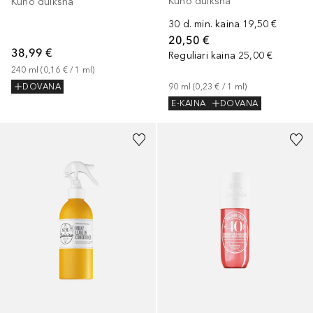
Kūno dulksna
Kūno dulksna
30 d. min. kaina
19,50 €
20,50 €
38,99 €
Reguliari kaina
25,00 €
240
ml
 (
0,16 €
 / 
1
ml
)
90
ml
 (
0,23 €
 / 
1
ml
)
DOVANA
E-KAINA
DOVANA