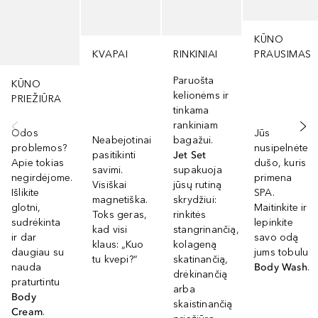
KŪNO
KVAPAI
RINKINIAI
PRAUSIMAS
Paruošta
KŪNO
kelionėms ir
PRIEŽIŪRA
tinkama
rankiniam
Odos
Jūs
Neabejotinai
bagažui.
problemos?
nusipelnėte
pasitikinti
Jet Set
Apie tokias
dušo, kuris
savimi.
supakuoja
negirdėjome.
primena
Visiškai
jūsų rutiną
Išlikite
SPA.
magnetiška.
skrydžiui:
glotni,
Maitinkite ir
Toks geras,
rinkitės
sudrėkinta
lepinkite
kad visi
stangrinančią,
ir dar
savo odą
klaus: „Kuo
kolageną
daugiau su
jums tobulu
tu kvepi?“
skatinančią,
nauda
Body Wash
.
drėkinančią
praturtintu
arba
Body
skaistinančią
Cream
.