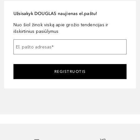
Užsisakyk DOUGLAS naujienas el.paštu!
Nuo šiol žinok viską apie grožio tendencijas ir
išskirtinius pasiūlymus
El. pašto adresas
*
REGISTRUOTIS