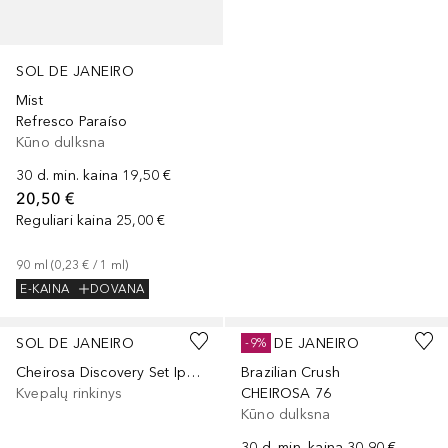
SOL DE JANEIRO
Mist
Refresco Paraíso
Kūno dulksna
30 d. min. kaina
19,50 €
20,50 €
Reguliari kaina
25,00 €
90
ml
 (
0,23 €
 / 
1
ml
)
E-KAINA
DOVANA
SOL DE JANEIRO
SOL DE JANEIRO
-9%
Cheirosa Discovery Set Ipanema Sunset
Brazilian Crush
Kvepalų rinkinys
CHEIROSA 76
Kūno dulksna
30 d. min. kaina
30,90 €