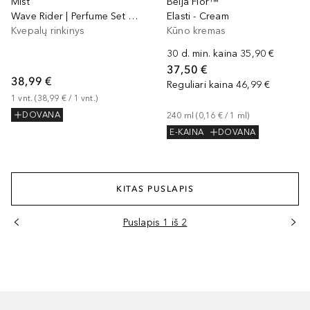
Mist
Beija Flor™
Wave Rider | Perfume Set Cheirosa Discovery
Elasti - Cream
Kvepalų rinkinys
Kūno kremas
30 d. min. kaina
35,90 €
37,50 €
38,99 €
Reguliari kaina
46,99 €
1
vnt.
 (
38,99 €
 / 
1
vnt.
)
DOVANA
240
ml
 (
0,16 €
 / 
1
ml
)
E-KAINA
DOVANA
KITAS PUSLAPIS
Puslapis 1 iš 2