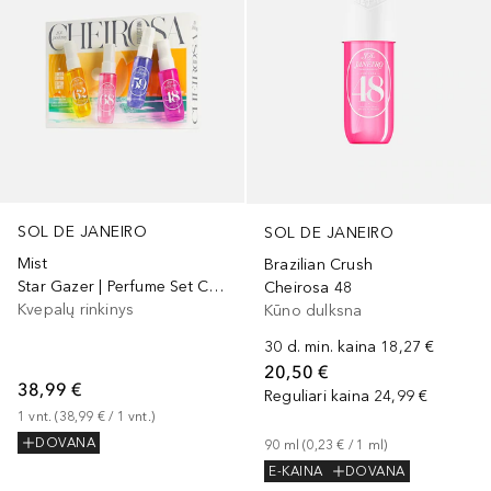
SOL DE JANEIRO
SOL DE JANEIRO
Mist
Brazilian Crush
Star Gazer | Perfume Set Cheirosa Discovery
Cheirosa 48
Kvepalų rinkinys
Kūno dulksna
30 d. min. kaina
18,27 €
20,50 €
38,99 €
Reguliari kaina
24,99 €
1
vnt.
 (
38,99 €
 / 
1
vnt.
)
DOVANA
90
ml
 (
0,23 €
 / 
1
ml
)
E-KAINA
DOVANA