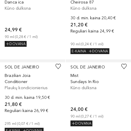
Danca ica
Cheirosa 87
Kūno dulksna
Kūno dulksna
30 d. min. kaina
20,40 €
21,20 €
24,99 €
Reguliari kaina
24,99 €
90
ml
 (
0,28 €
 / 
1
ml
)
DOVANA
90
ml
 (
0,24 €
 / 
1
ml
)
E-KAINA
DOVANA
SOL DE JANEIRO
SOL DE JANEIRO
Brazilian Joia
Mist
Conditioner
Sundays In Rio
Plaukų kondicionierius
Kūno dulksna
30 d. min. kaina
19,50 €
21,80 €
24,00 €
Reguliari kaina
26,99 €
90
ml
 (
0,27 €
 / 
1
ml
)
DOVANA
295
ml
 (
0,07 €
 / 
1
ml
)
E-KAINA
DOVANA