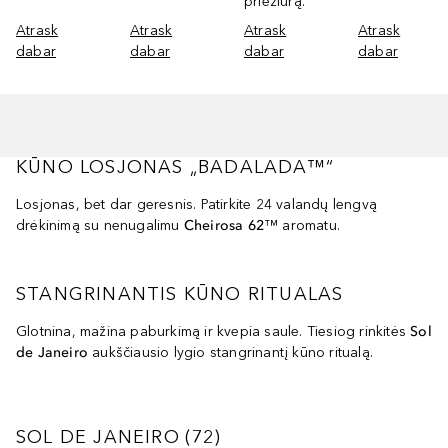
priežiūrą.
Atrask
Atrask
Atrask
Atrask
dabar
dabar
dabar
dabar
KŪNO LOSJONAS „BADALADA™“
Losjonas, bet dar geresnis. Patirkite 24 valandų lengvą
drėkinimą su nenugalimu
Cheirosa 62
™ aromatu.
STANGRINANTIS KŪNO RITUALAS
Glotnina, mažina paburkimą ir kvepia saule. Tiesiog rinkitės
Sol
de Janeiro
aukščiausio lygio stangrinantį kūno ritualą.
SOL DE JANEIRO
72
REZULTATAI
SOL DE JANEIRO
(
72
)