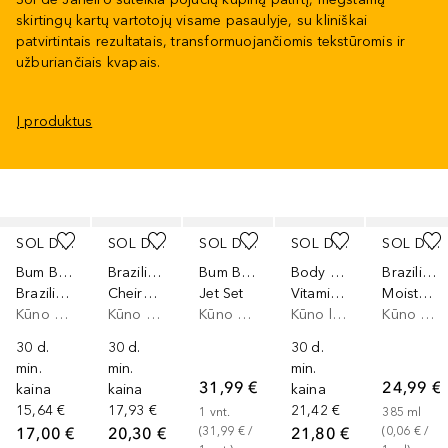
skirtingų kartų vartotojų visame pasaulyje, su kliniškai
patvirtintais rezultatais, transformuojančiomis tekstūromis ir
užburiančiais kvapais.
Į produktus
Praleisti slankiklį
SOL DE JANEIRO
SOL DE JANEIRO
SOL DE JANEIRO
SOL DE JANEIRO
SOL DE JANEIRO
Bum Bum
Brazilian Crush
Bum Bum
Body Badalada™
Brazilian 4 Play
Brazilian Cream
Cheirosa 62
Jet Set
Vitamin Infused 62 Lotion
Moisturizing Shower Cream-Gel
Kūno kremas
Kūno dulksna
Kūno priežiūros rinkinys
Kūno losjonas
Kūno prausimosi želė
30 d.
30 d.
30 d.
min.
min.
min.
31,99 €
24,99 €
kaina
kaina
kaina
15,64 €
17,93 €
21,42 €
1
vnt.
385
ml
17,00 €
20,30 €
21,80 €
(
31,99 €
 / 
(
0,06 €
 / 