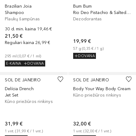
Brazilian Joia
Bum Bum
Shampoo
Rio Deo Pistachio & Salted Caramel
Plaukų šampūnas
Dezodorantas
30 d. min. kaina
19,46 €
21,50 €
19,99 €
Reguliari kaina
26,99 €
57
g
 (
0,35 €
 / 
1
g
)
DOVANA
295
ml
 (
0,07 €
 / 
1
ml
)
E-KAINA
DOVANA
SOL DE JANEIRO
SOL DE JANEIRO
Delícia Drench
Body Your Way Body Cream
Jet Set
Kūno priežiūros rinkinys
Kūno priežiūros rinkinys
31,99 €
32,00 €
1
vnt.
 (
31,99 €
 / 
1
vnt.
)
1
vnt.
 (
32,00 €
 / 
1
vnt.
)