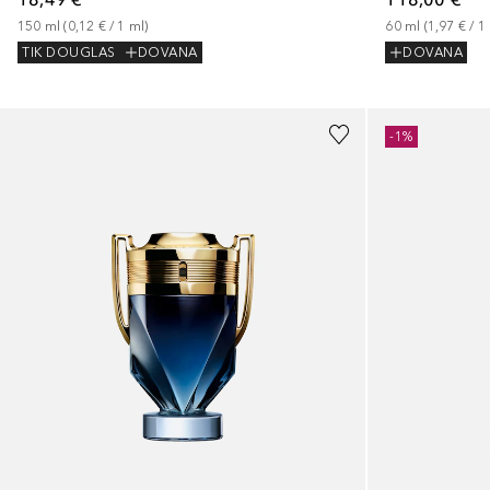
150
ml
 (
0,12 €
 / 
1
ml
)
60
ml
 (
1,97 €
 / 
1
TIK DOUGLAS
DOVANA
DOVANA
-1%