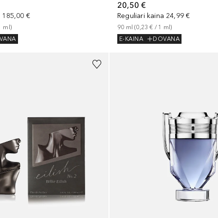
20,50 €
a
185,00 €
Reguliari kaina
24,99 €
1
ml
)
90
ml
 (
0,23 €
 / 
1
ml
)
VANA
E-KAINA
DOVANA