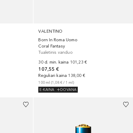
VALENTINO
Born In Roma Uomo
Coral Fantasy
Tualetinis vanduo
30 d. min. kaina
101,23 €
107,55 €
Reguliari kaina
138,00 €
100
ml
 (
1,08 €
 / 
1
ml
)
E-KAINA
DOVANA