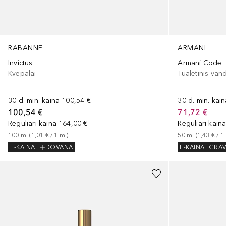
ARMANI
RABANNE
Armani Code
Invictus
Tualetinis van
Kvepalai
30 d. min. kai
30 d. min. kaina
100,54 €
71,72 €
100,54 €
Reguliari kain
Reguliari kaina
164,00 €
50
ml
 (
1,43 €
 / 
1
100
ml
 (
1,01 €
 / 
1
ml
)
E-KAINA
GRA
E-KAINA
DOVANA