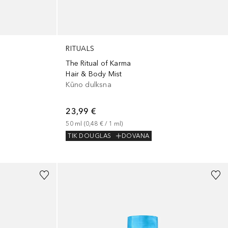
RITUALS
The Ritual of Karma
Hair & Body Mist
Kūno dulksna
23,99 €
50
ml
 (
0,48 €
 / 
1
ml
)
TIK DOUGLAS
DOVANA