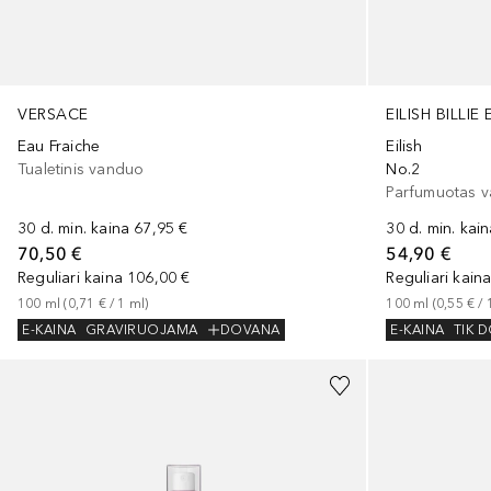
VERSACE
EILISH BILLIE 
Eau Fraiche
Eilish
Tualetinis vanduo
No.2
Parfumuotas 
30 d. min. kaina
67,95 €
30 d. min. kai
70,50 €
54,90 €
Reguliari kaina
106,00 €
Reguliari kain
100
ml
 (
0,71 €
 / 
1
ml
)
100
ml
 (
0,55 €
 / 
E-KAINA
GRAVIRUOJAMA
DOVANA
E-KAINA
TIK 