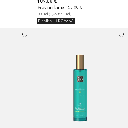
109,00 €
Reguliari kaina
155,00 €
100
ml
 (
1,09 €
 / 
1
ml
)
E-KAINA
DOVANA