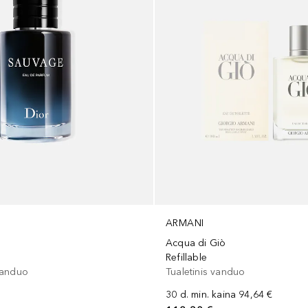
ARMANI
Acqua di Giò
m
Refillable
vanduo
Tualetinis vanduo
30 d. min. kaina
94,64 €