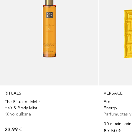
RITUALS
VERSACE
The Ritual of Mehr
Eros
Hair & Body Mist
Energy
Kūno dulksna
Parfumuotas 
30 d. min. kai
23,99 €
87,50 €