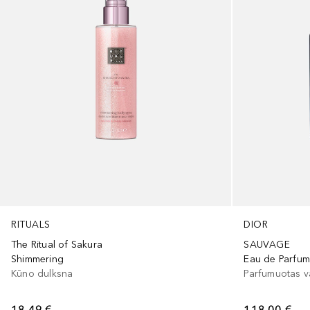
RITUALS
DIOR
The Ritual of Sakura
SAUVAGE
Shimmering
Eau de Parfu
Kūno dulksna
Parfumuotas 
18,49 €
118,00 €