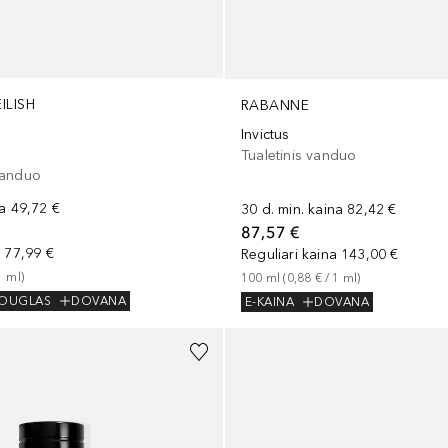
EILISH
RABANNE
Invictus
Tualetinis vanduo
vanduo
na
49,72 €
30 d. min. kaina
82,42 €
87,57 €
a
77,99 €
Reguliari kaina
143,00 €
1
ml
)
100
ml
 (
0,88 €
 / 
1
ml
)
DOUGLAS
DOVANA
E-KAINA
DOVANA