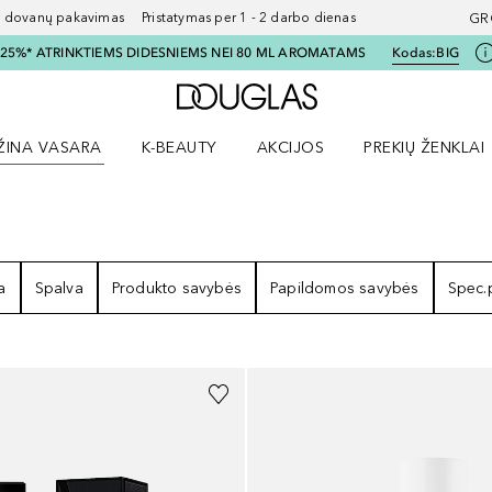
ovanų pakavimas Pristatymas per 1 - 2 darbo dienas
GR
I 25%* ATRINKTIEMS DIDESNIEMS NEI 80 ML AROMATAMS
Kodas:
BIG
Į Douglas pagrindinį pu
ŽINA VASARA
K-BEAUTY
AKCIJOS
PREKIŲ ŽENKLAI
meniu
aryti Amžina vasara meniu
Atidaryti AKCIJOS meniu
Atidaryti PREKIŲ 
I
a
Spalva
Produkto savybės
Papildomos savybės
Spec.