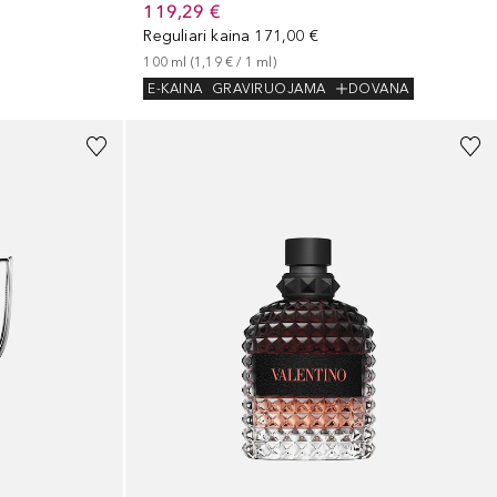
119,29 €
Reguliari kaina
171,00 €
100
ml
 (
1,19 €
 / 
1
ml
)
E-KAINA
GRAVIRUOJAMA
DOVANA