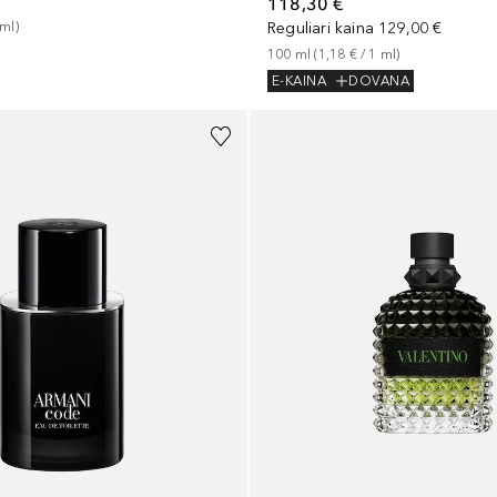
118,30 €
ml
)
Reguliari kaina
129,00 €
100
ml
 (
1,18 €
 / 
1
ml
)
E-KAINA
DOVANA