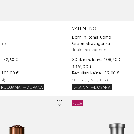
VALENTINO
Born In Roma Uomo
duo
Green Stravaganza
Tualetinis vanduo
na
72,60 €
30 d. min. kaina
108,40 €
119,00 €
a
103,00 €
Reguliari kaina
139,00 €
ml
)
100
ml
 (
1,19 €
 / 
1
ml
)
VIRUOJAMA
DOVANA
E-KAINA
DOVANA
-36%