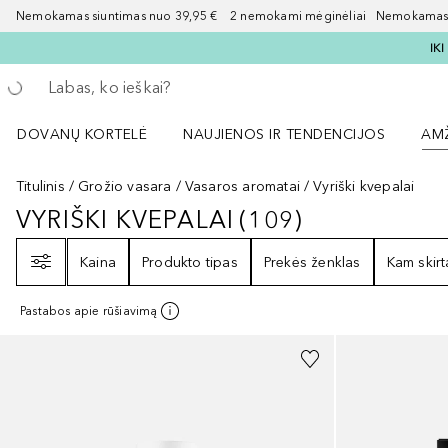
Nemokamas siuntimas nuo 39,95 € 2 nemokami mėginėliai Nemokamas d
IK
Grįžk atgal
Vykdykite paiešką
DOVANŲ KORTELĖ
NAUJIENOS IR TENDENCIJOS
AM
Atidaryti NAUJIENOS IR TENDENCIJOS 
Atid
Titulinis
Grožio vasara
Vasaros aromatai
Vyriški kvepalai
VYRIŠKI KVEPALAI
(
109
)
VYRIŠKI KVEPALAI
109
REZULTATA
Filtras
Kaina
Produkto tipas
Prekės ženklas
Kam skirt
Pastabos apie rūšiavimą