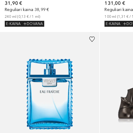
31,90 €
131,00 €
Reguliari kaina
38,99 €
Reguliari kain
240
ml
 (
0,13 €
 / 
1
ml
)
100
ml
 (
1,31 €
 / 
E-KAINA
DOVANA
E-KAINA
DO