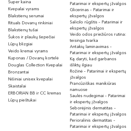
Super kaina
Patarimai ir ekspertų įžvalgos
Kvepalai vyrams
Glicerinas – Patarimai ir
Blakstienų serumai
ekspertų įžvalgos
Salicilo rūgštis – Patarimai ir
Rituals Dovanų rinkiniai
ekspertų įžvalgos
Blakstienų tušai
Veido odos priežiūros rutina:
Šukos ir plaukų šepečiai
teisinga tvarka
Lūpų blizgiai
Antakių laminavimas –
Veido kremai vyrams
Patarimai ir ekspertų įžvalgos
Kuponas / Dovanų kortelė
Ką daryti, kad garbanos
Douglas Collection Kvepalai
išliktų ilgiau
Rožinė – Patarimai ir ekspertų
Bronzantai
įžvalgos
Nišiniai unisex kvepalai
Prancūziškas manikiūras
Skaistalai
namuose
ERBORIAN BB ir CC kremas
Saulės nudegimai – Patarimai
Lūpų pieštukai
ir ekspertų įžvalgos
Seborėjinis dermatitas –
Patarimai ir ekspertų įžvalgos
Perioralinis dermatitas –
Patarimai ir ekspertų įžvalgos