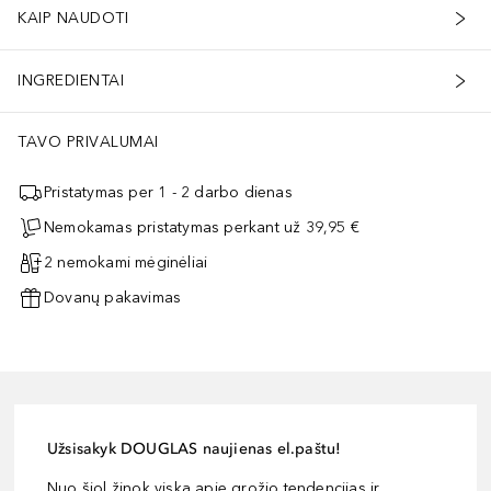
KAIP NAUDOTI
INGREDIENTAI
TAVO PRIVALUMAI
Pristatymas per 1 - 2 darbo dienas
Nemokamas pristatymas perkant už 39,95 €
2 nemokami mėginėliai
Dovanų pakavimas
Užsisakyk DOUGLAS naujienas el.paštu!
Nuo šiol žinok viską apie grožio tendencijas ir