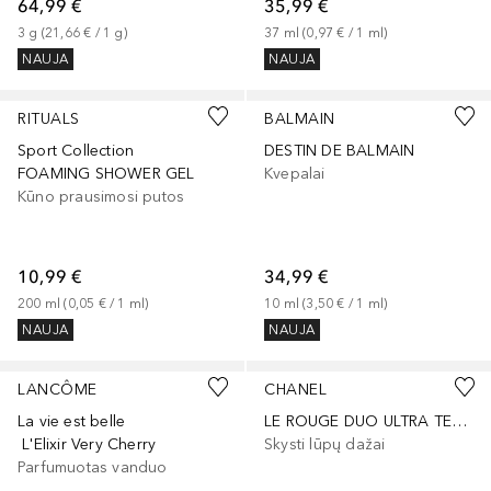
64,99 €
35,99 €
3
g
 (
21,66 €
 / 
1
g
)
37
ml
 (
0,97 €
 / 
1
ml
)
NAUJA
NAUJA
RITUALS
BALMAIN
Sport Collection
DESTIN DE BALMAIN
FOAMING SHOWER GEL
Kvepalai
Kūno prausimosi putos
10,99 €
34,99 €
200
ml
 (
0,05 €
 / 
1
ml
)
10
ml
 (
3,50 €
 / 
1
ml
)
NAUJA
NAUJA
+
11
LANCÔME
CHANEL
La vie est belle
LE ROUGE DUO ULTRA TENUE
L'Elixir Very Cherry
Skysti lūpų dažai
Parfumuotas vanduo