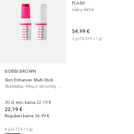
FLASH
Lūpų dažai
54,99 €
3
g
 (
18,33 €
 / 
1
g
)
BOBBI BROWN
Skin Enhancer Multi-Stick
Skaistalai, Akių ir skruostų dažai, Lūpų ir skruostų dažai
30 d. min. kaina
22,19 €
22,19 €
Reguliari kaina
36,99 €
8
g
 (
2,77 €
 / 
1
g
)