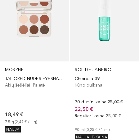
MORPHE
SOL DE JANEIRO
TAILORED NUDES EYESHADOW PALETTE
Cheirosa 39
Akių šešėliai, Paletė
Kūno dulksna
30 d. min. kaina
25,00 €
22,50 €
18,49 €
Reguliari kaina
25,00 €
7.5
g
 (
2,47 €
 / 
1
g
)
NAUJA
90
ml
 (
0,25 €
 / 
1
ml
)
NAUJA
E-KAINA
+
3