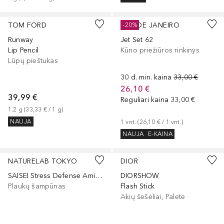
+
3
TOM FORD
SOL DE JANEIRO
-20%
Runway
Jet Set 62
Lip Pencil
Kūno priežiūros rinkinys
Lūpų pieštukas
30 d. min. kaina
33,00 €
26,10 €
39,99 €
Reguliari kaina
33,00 €
1.2
g
 (
33,33 €
 / 
1
g
)
NAUJA
1
vnt.
 (
26,10 €
 / 
1
vnt.
)
NAUJA
E-KAINA
+
3
NATURELAB TOKYO
DIOR
SAISEI Stress Defense Amino Acid Shampoo
DIORSHOW
Plaukų šampūnas
Flash Stick
Akių šešėliai, Paletė