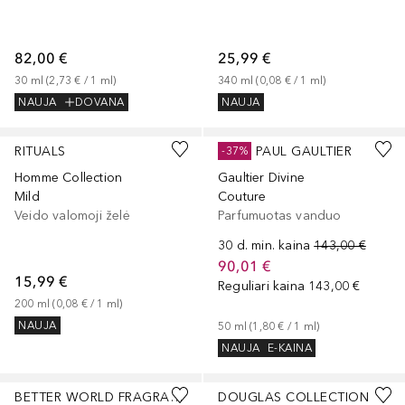
82,00 €
25,99 €
30
ml
 (
2,73 €
 / 
1
ml
)
340
ml
 (
0,08 €
 / 
1
ml
)
NAUJA
DOVANA
NAUJA
RITUALS
JEAN PAUL GAULTIER
-37%
Homme Collection
Gaultier Divine
Mild
Couture
Veido valomoji želė
Parfumuotas vanduo
30 d. min. kaina
143,00 €
90,01 €
15,99 €
Reguliari kaina
143,00 €
200
ml
 (
0,08 €
 / 
1
ml
)
NAUJA
50
ml
 (
1,80 €
 / 
1
ml
)
NAUJA
E-KAINA
BETTER WORLD FRAGRANCE HOUSE BY DRAKE
DOUGLAS COLLECTION