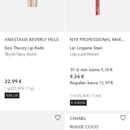
ANASTASIA BEVERLY HILLS
NYX PROFESSIONAL MAKEUP
Kiss Theory Lip Balm
Lip Lingerie Stain
Skysti lūpų dažai
Lūpų pieštukas
30 d. min. kaina
9,36 €
9,36 €
22,99 €
Reguliari kaina
12,99 €
1
g
 (
22,99 €
 / 
1
g
)
NAUJA
1
ml
 (
9,36 €
 / 
1
ml
)
E-KAINA
+
7
+
16
CHANEL
ROUGE COCO