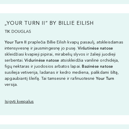
„YOUR TURN II“ BY BILLIE EILISH
TIK DOUGLAS
Your Turn II
praplečia Billie Eilish kvapų pasaulį, atskleisdamas
intensyvesnę ir jausmingesnę jo pusę.
Viršutinėse natose
skleidžiasi kvapieji pipirai, mirabelių slyvos ir žalieji juodieji
serbentai.
Vidurinėse natose
atsiskleidžia vanilinė orchidėja,
figų nektaras ir juodosios arbatos lapai.
Bazinėse natose
susilieja vetiverija, ladanas ir kedro mediena, palikdami šiltą,
apgaubiantį šleifą. Tai tamsesnė ir rafinuotesnė
Your Turn
versija.
Įsigyti kvepalus