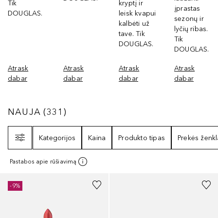
Tik
kryptį ir
įprastas
DOUGLAS.
leisk kvapui
sezonų ir
kalbėti už
lyčių ribas.
tave. Tik
Tik
DOUGLAS.
DOUGLAS.
Atrask
Atrask
Atrask
Atrask
dabar
dabar
dabar
dabar
NAUJA
331
REZULTATAI
NAUJA
(
331
)
Filtras
Kategorijos
Kaina
Produkto tipas
Prekės ženkl
Pastabos apie rūšiavimą
+
32
-9%