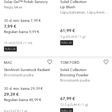
Solar Gel™ Polish Sensory
Soleil Collection
Nagų lakas
Lip Blush
Lūpų balzamas, Lūpų kremas
30 d. min. kaina
7,99 €
7,99 €
61,99 €
Reguliari kaina
9,99 €
3
g
 (
20,66 €
 / 
1
g
)
NAUJA
15
ml
 (
0,53 €
 / 
1
ml
)
NAUJA
+
11
MAC
TOM FORD
Skinfinish Sunstruck Radiant
Soleil Collection
Bronzinanti pudra
Bronzing Powder
Bronzinanti pudra
30 d. min. kaina
29,39 €
29,39 €
67,99 €
Reguliari kaina
48,99 €
12.5
g
 (
5,44 €
 / 
1
g
)
NAUJA
8
g
 (
3,67 €
 / 
1
g
)