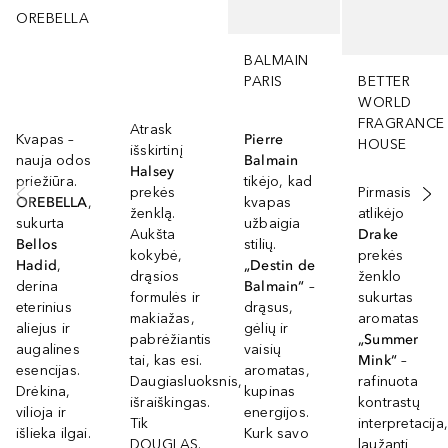
OREBELLA
BALMAIN
PARIS
BETTER
WORLD
FRAGRANCE
Atrask
Kvapas –
Pierre
HOUSE
išskirtinį
nauja odos
Balmain
Halsey
priežiūra.
tikėjo, kad
prekės
Pirmasis
OREBELLA
,
kvapas
ženklą.
atlikėjo
sukurta
užbaigia
Aukšta
Drake
Bellos
stilių.
kokybė,
prekės
Hadid
,
„Destin de
drąsios
ženklo
derina
Balmain“
–
formulės ir
sukurtas
eterinius
drąsus,
makiažas,
aromatas
aliejus ir
gėlių ir
pabrėžiantis
„Summer
augalines
vaisių
tai, kas esi.
Mink“
–
esencijas.
aromatas,
Daugiasluoksnis,
rafinuota
Drėkina,
kupinas
išraiškingas.
kontrastų
vilioja ir
energijos.
Tik
interpretacija,
išlieka ilgai.
Kurk savo
DOUGLAS.
laužanti