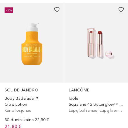
-3%
SOL DE JANEIRO
LANCÔME
Body Badalada™
Idôle
Glow Lotion
Squalane-12 Butterglow™ Hydrating Lip Balm
Kūno losjonas
Lūpų balzamas, Lūpų kremas
30 d. min. kaina
22,50 €
21,80 €