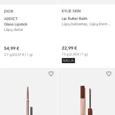
KYLIE SKIN
DIOR
Lip Butter Balm
ADDICT
Lūpų balzamas, Lūpų kremas
Glass Lipstick
Lūpų dažai
22,99 €
54,99 €
10
g
 (
2,30 €
 / 
1
g
)
2.7
g
 (
20,37 €
 / 
1
g
)
NAUJA
+
10