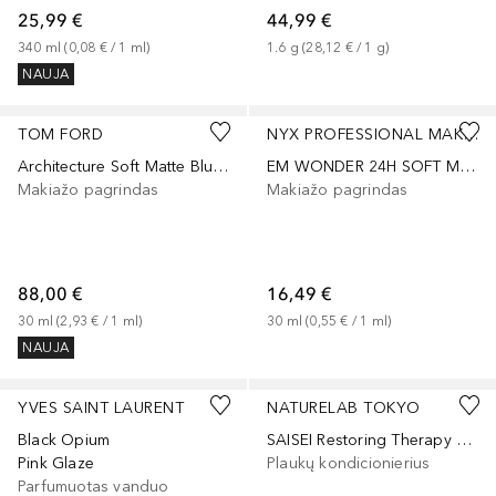
25,99 €
44,99 €
340
ml
 (
0,08 €
 / 
1
ml
)
1.6
g
 (
28,12 €
 / 
1
g
)
NAUJA
+
7
+
11
TOM FORD
NYX PROFESSIONAL MAKEUP
Architecture Soft Matte Blurring
EM WONDER 24H SOFT MATTE FOUNDATION
Makiažo pagrindas
Makiažo pagrindas
88,00 €
16,49 €
30
ml
 (
2,93 €
 / 
1
ml
)
30
ml
 (
0,55 €
 / 
1
ml
)
NAUJA
YVES SAINT LAURENT
NATURELAB TOKYO
Black Opium
SAISEI Restoring Therapy Conditioner
Pink Glaze
Plaukų kondicionierius
Parfumuotas vanduo