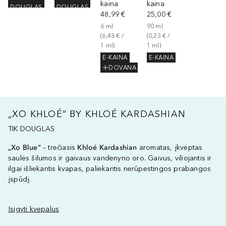
kaina
kaina
DOUGLAS
DOUGLAS
48,99 €
25,00 €
6
ml
90
ml
(
6,48 €
 / 
(
0,23 €
 / 
1
ml
)
1
ml
)
E-KAINA
E-KAINA
DOVANA
„XO KHLOÉ“ BY KHLOÉ KARDASHIAN
TIK DOUGLAS
„Xo Blue“
– trečiasis
Khloé Kardashian
aromatas, įkvėptas
saulės šilumos ir gaivaus vandenyno oro. Gaivus, viliojantis ir
ilgai išliekantis kvapas, paliekantis nerūpestingos prabangos
įspūdį.
Įsigyti kvepalus