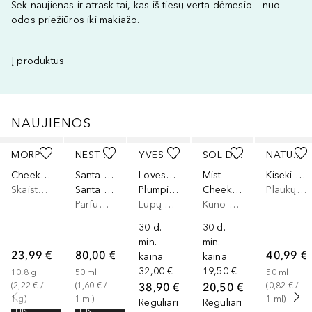
Sek naujienas ir atrask tai, kas iš tiesų verta dėmesio – nuo
odos priežiūros iki makiažo.
Į produktus
NAUJIENOS
Praleisti slankiklį
MORPHE
NEST NEW YORK
YVES SAINT LAURENT
SOL DE JANEIRO
NATURELAB TOKYO
Cheek Thrills Multi-Finish Face Trio
Santa Barbara Strawberry
Loveshine
Mist
Kiseki Molecular Repair Leave-In Hair Masque
Skaistalai, Akių ir skruostų dažai, Lūpų ir skruostų dažai
Santa Barbara Strawberry
Plumping Lip Oil Gloss
Cheeky Biquíni Perfume
Plaukų atstatomoji priemonė
Parfumuotas vanduo
Lūpų blizgis
Kūno dulksna
30 d.
30 d.
min.
min.
23,99 €
80,00 €
40,99 €
kaina
kaina
32,00 €
19,50 €
10.8
g
50
ml
50
ml
38,90 €
20,50 €
(
2,22 €
 / 
(
1,60 €
 / 
(
0,82 €
 / 
1
g
)
1
ml
)
1
ml
)
Reguliari
Reguliari
TIK
TIK