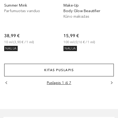
Summer Mink
Make-Up
Parfumuotas vanduo
Body Glow Beautifier
Kūno makiažas
38,99 €
15,99 €
10
ml
 (
3,90 €
 / 
1
ml
)
100
ml
 (
0,16 €
 / 
1
ml
)
NAUJA
NAUJA
KITAS PUSLAPIS
Puslapis 1 iš 7