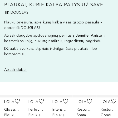
PLAUKAI, KURIE KALBA PATYS UŽ SAVE
TIK DOUGLAS
Plaukų priežiūra, apie kurią kalba visas grožio pasaulis –
dabar tik DOUGLAS!
Atrask daugybę apdovanojimų pelniusią
Jennifer Aniston
kosmetikos liniją, sukurtą natūralių ingredientų pagrindu.
Džiaukis sveikais, stipriais ir žvilgančiais plaukais – be
kompromisų!
Atrask dabar
Praleisti slankiklį
LOLAVIE
LOLAVIE
LOLAVIE
LOLAVIE
LOLAVIE
Glossing Detangler
Perfecting Leave-In
Intensive Repair Treatment
Restorative
Restorative
Plaukų lakas
Plaukų kondicionierius
Plaukų atstatomoji priemonė
Shampoo
Conditioner