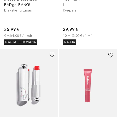
BADgal BANG!
II
Blakstienų tušas
Kvepalai
35,99 €
29,99 €
9
ml
 (
4,00 €
 / 
1
ml
)
10
ml
 (
3,00 €
 / 
1
ml
)
NAUJA
DOVANA
NAUJA
+
6
+
2