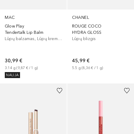
MAC
CHANEL
Glow Play
ROUGE COCO
Tendertalk Lip Balm
HYDRA GLOSS
Lūpų balzamas, Lūpų kremas
Lūpų blizgis
30,99 €
45,99 €
3.14
g
 (
9,87 €
 / 
1
g
)
5.5
g
 (
8,36 €
 / 
1
g
)
NAUJA
+
20
+
1