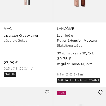
MAC
LANCÔME
Lipglazer Glossy Liner
Lash Idôle
Lūpų pieštukas
Flutter Extension Mascara
Blakstienų tušas
30 d. min. kaina
30,75 €
30,75 €
27,99 €
Reguliari kaina
41,99 €
0.25
g
 (
111,96 €
 / 
1
g
)
NAUJA
8.5
ml
 (
3,62 €
 / 
1
ml
)
NAUJA
E-KAINA
DOVANA
-10%