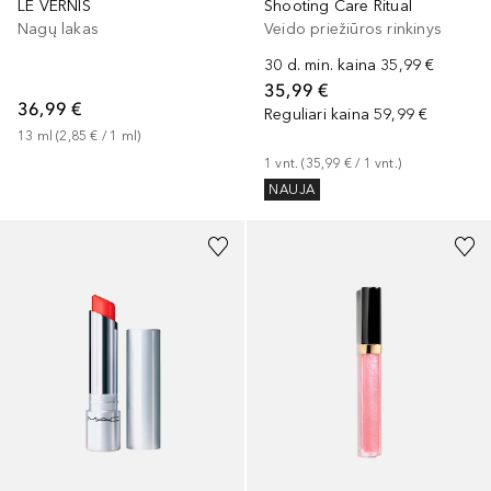
LE VERNIS
Shooting Care Ritual
Nagų lakas
Veido priežiūros rinkinys
30 d. min. kaina
35,99 €
35,99 €
36,99 €
Reguliari kaina
59,99 €
13
ml
 (
2,85 €
 / 
1
ml
)
1
vnt.
 (
35,99 €
 / 
1
vnt.
)
NAUJA
+
9
+
12