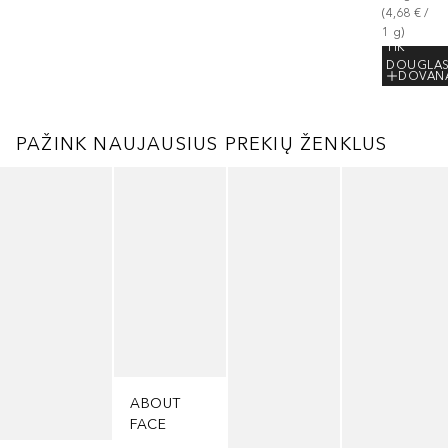
(
4,68 €
 / 
1
g
)
TIK
DOUGLA
DOVAN
PAŽINK NAUJAUSIUS PREKIŲ ŽENKLUS
Praleisti slankiklį
ABOUT
FACE