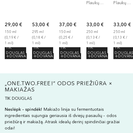
Plaukų šampūnas
Plaukų kondicionierius
29,00 €
53,00 €
37,00 €
33,00 €
33,00 €
150
ml
295
ml
150
ml
250
ml
250
ml
(
0,19 €
 / 
(
0,18 €
 / 
(
0,25 €
 / 
(
0,13 €
 / 
(
0,13 €
 / 
1
ml
)
1
ml
)
1
ml
)
1
ml
)
1
ml
)
TIK
TIK
TIK
TIK
TIK
DOUGLAS
DOUGLAS
DOUGLAS
DOUGLAS
DOUGLA
DOVANA
DOVANA
DOVANA
DOVANA
DOVAN
„ONE.TWO.FREE!“ ODOS PRIEŽIŪRA ×
MAKIAŽAS
TIK DOUGLAS
Neslėpk – spindėk!
Makiažo linija su fermentuotais
ingredientais sujungia geriausia iš dviejų pasaulių – odos
priežiūrą ir makiažą. Atrask idealų derinį spindinčiai gražiai
odai!