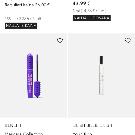
43,99 €
Reguliari kaina
26,00 €
3
ml
 (
14,66 €
 / 
1
ml
)
NAUJA
DOVANA
400
ml
 (
0,05 €
 / 
1
ml
)
NAUJA
E-KAINA
BENEFIT
EILISH BILLIE EILISH
Mascara Collection
Your Turn