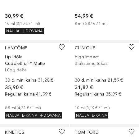
30,99 €
54,99 €
10
ml
 (
3,10 €
 / 
1
ml
)
8
ml
 (
6,87 €
 / 
1
ml
)
NAUJA
DOVANA
+
2
LANCÔME
CLINIQUE
Lip Idôle
High Impact
CuddleBlur™ Matte
Blakstienų tušas
Lūpų dažai
30 d. min. kaina
31,20 €
30 d. min. kaina
21,59 €
35,90 €
31,87 €
Reguliari kaina
41,99 €
Reguliari kaina
35,99 €
8.5
ml
 (
4,22 €
 / 
1
ml
)
10
ml
 (
3,19 €
 / 
1
ml
)
NAUJA
E-KAINA
DOVANA
NAUJA
E-KAINA
+
5
KINETICS
TOM FORD