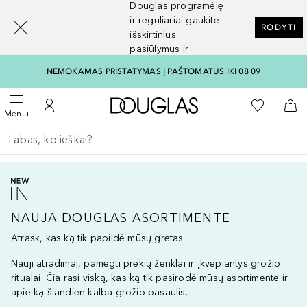
Douglas programėlę
[navigation.slideout.screenreader]
ir reguliariai gaukite
RODYTI
išskirtinius
pasiūlymus ir
nuolaidas
NEMOKAMAS PRISTATYMAS Į PAŠTOMATUS IKI 08 09
Į Douglas pagrindinį pu
Į mano nor
Atidaryti meniu
Į mano paskyrą
Į kr
Meniu
Grįžk atgal
Vykdykite paiešką
NAUJA DOUGLAS ASORTIMENTE
Atrask, kas ką tik papildė mūsų gretas
Nauji atradimai, pamėgti prekių ženklai ir įkvepiantys grožio
ritualai. Čia rasi viską, kas ką tik pasirodė mūsų asortimente ir
apie ką šiandien kalba grožio pasaulis.