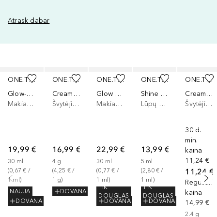
Atrask dabar
Praleisti slankiklį
ONE.TWO.FREE!
ONE.TWO.FREE!
ONE.TWO.FREE!
ONE.TWO.FREE!
ONE.TWO.FREE!
Glow-Up Filter
Creamy Highlighting Balm
Glow Drops
Shine Bright Lip Oil
Creamy Highlighting Balm
Makiažo pagrindas
Švytėjimo suteikianti priemonė/highlighteris
Makiažo pagrindas
Lūpų aliejus
Švytėjimo suteikianti priemonė/highlighteris
30 d.
min.
19,99 €
16,99 €
22,99 €
13,99 €
kaina
11,24 €
30
ml
4
g
30
ml
5
ml
11,24 €
(
0,67 €
 / 
(
4,25 €
 / 
(
0,77 €
 / 
(
2,80 €
 / 
1
ml
)
1
g
)
1
ml
)
1
ml
)
Reguliari
TIK
TIK
NAUJA
DOVANA
kaina
DOUGLAS
DOUGLAS
DOVANA
DOVANA
DOVANA
14,99 €
2.4
g