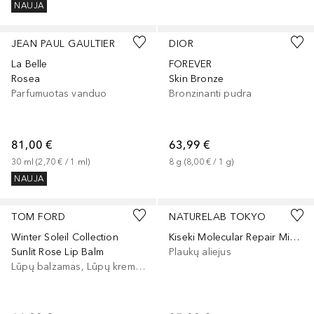
NAUJA
+
1
JEAN PAUL GAULTIER
DIOR
La Belle
FOREVER
Rosea
Skin Bronze
Parfumuotas vanduo
Bronzinanti pudra
81,00 €
63,99 €
30
ml
 (
2,70 €
 / 
1
ml
)
8
g
 (
8,00 €
 / 
1
g
)
NAUJA
TOM FORD
NATURELAB TOKYO
Winter Soleil Collection
Kiseki Molecular Repair Mizu Hair Oil
Sunlit Rose Lip Balm
Plaukų aliejus
Lūpų balzamas, Lūpų kremas