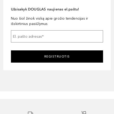
Užsisakyk DOUGLAS naujienas el.paštu!
Nuo šiol žinok viską apie grožio tendencijas ir
išskirtinius pasiūlymus
El. pašto adresas
*
REGISTRUOTIS