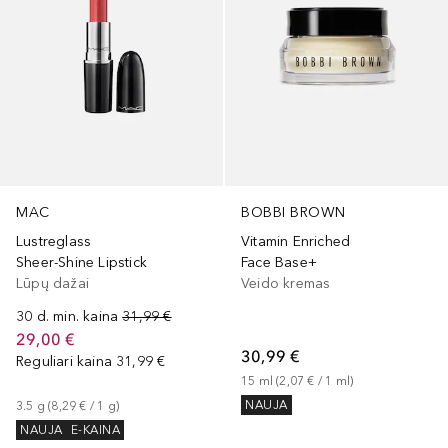
MAC
BOBBI BROWN
Lustreglass
Vitamin Enriched
Sheer-Shine Lipstick
Face Base+
Lūpų dažai
Veido kremas
30 d. min. kaina
31,99 €
29,00 €
30,99 €
Reguliari kaina
31,99 €
15
ml
 (
2,07 €
 / 
1
ml
)
NAUJA
3.5
g
 (
8,29 €
 / 
1
g
)
NAUJA
E-KAINA
+
15