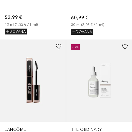
52,99 €
60,99 €
40
ml
 (
1,32 €
 / 
1
ml
)
30
ml
 (
2,03 €
 / 
1
ml
)
DOVANA
DOVANA
-8%
LANCÔME
THE ORDINARY