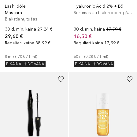
Lash Idôle
Hyaluronic Acid 2% + B5
Mascara
Serumas su hialurono rūgštimi
Blakstienų tušas
30 d. min. kaina
29,24 €
30 d. min. kaina
17,99 €
29,60 €
16,50 €
Reguliari kaina
38,99 €
Reguliari kaina
17,99 €
8
ml
 (
3,70 €
 / 
1
ml
)
60
ml
 (
0,28 €
 / 
1
ml
)
E-KAINA
DOVANA
E-KAINA
DOVANA