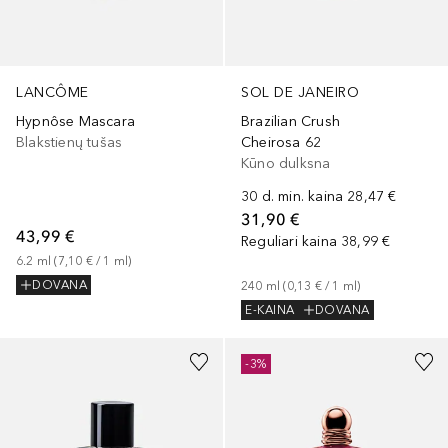
LANCÔME
SOL DE JANEIRO
Hypnôse Mascara
Brazilian Crush
Blakstienų tušas
Cheirosa 62
Kūno dulksna
30 d. min. kaina
28,47 €
31,90 €
43,99 €
Reguliari kaina
38,99 €
6.2
ml
 (
7,10 €
 / 
1
ml
)
DOVANA
240
ml
 (
0,13 €
 / 
1
ml
)
E-KAINA
DOVANA
-3%