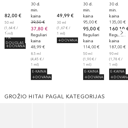
30 d.
30 d.
30 d.
min.
min.
min.
82,00 €
49,99 €
kaina
kaina
kaina
39,50 €
95,00 €
135,00 €
50
ml
30
ml
37,80 €
95,00 €
160,10 
(
1,64 €
 / 
(
1,67 €
 / 
1
ml
)
1
ml
)
Reguliari
Reguliari
Reguliari
TIK
DOVANA
kaina
kaina
kaina
DOUGLAS
DOVANA
48,99 €
114,00 €
187,00 €
8.5
ml
50
ml
90
ml
(
4,45 €
 / 
(
1,90 €
 / 
(
1,78 €
 / 
1
ml
)
1
ml
)
1
ml
)
E-KAINA
E-KAINA
E-KAINA
DOVANA
DOVANA
DOVAN
GROŽIO HITAI PAGAL KATEGORIJAS
Praleisti slankiklį