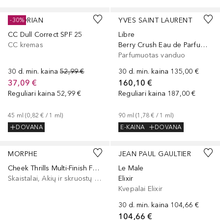
ERBORIAN
YVES SAINT LAURENT
-30%
CC Dull Correct SPF 25
Libre
CC kremas
Berry Crush Eau de Parfum Fruitée
Parfumuotas vanduo
30 d. min. kaina
52,99 €
30 d. min. kaina
135,00 €
37,09 €
160,10 €
Reguliari kaina
52,99 €
Reguliari kaina
187,00 €
45
ml
 (
0,82 €
 / 
1
ml
)
90
ml
 (
1,78 €
 / 
1
ml
)
DOVANA
E-KAINA
DOVANA
+
7
MORPHE
JEAN PAUL GAULTIER
Cheek Thrills Multi-Finish Face Trio
Le Male
Skaistalai, Akių ir skruostų dažai, Lūpų ir skruostų dažai
Elixir
Kvepalai Elixir
30 d. min. kaina
104,66 €
104,66 €