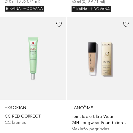
240
ml
 (
0,06 €
 / 
1
ml
)
60
ml
 (
0,18 €
 / 
1
ml
)
E-KAINA
DOVANA
E-KAINA
DOVANA
+
21
ERBORIAN
LANCÔME
CC RED CORRECT
Teint Idole Ultra Wear
CC kremas
24H Longwear Foundation SPF35
Makiažo pagrindas