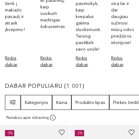
iki patarimų,
ženk į
pasimokyk,
visa tai ir
kaip
makiažo
kaip
dar
susikurti
pasaulį ir
kvepalus
daugiau
madingas
atrask
galima
sužinosi
šukuosenas.
įkvėpimo!
sluoksniuoti.
mūsų odos
Tiesiog
priežiūros
pasitikėk
istorijose!
savo uosle!
Rinkis
Rinkis
Rinkis
Rinkis
dabar
dabar
dabar
dabar
DABAR POPULIARU
1001
REZULTATAI
DABAR POPULIARU
(
1 001
)
Filtras
Kategorijos
Kaina
Produkto tipas
Prekės ženkl
Pastabos apie rūšiavimą
-9%
-2%