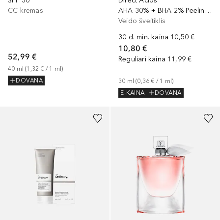
SPF 30
Direct Acids
CC kremas
AHA 30% + BHA 2% Peeling Solution
Veido šveitiklis
30 d. min. kaina
10,50 €
10,80 €
52,99 €
Reguliari kaina
11,99 €
40
ml
 (
1,32 €
 / 
1
ml
)
DOVANA
30
ml
 (
0,36 €
 / 
1
ml
)
E-KAINA
DOVANA