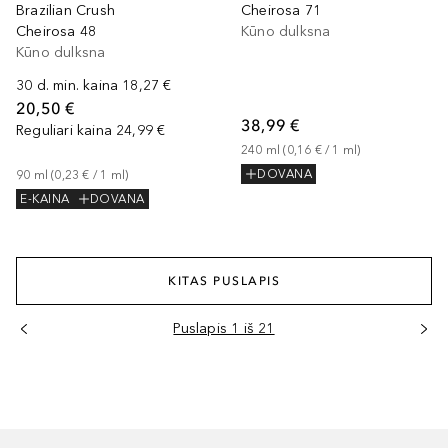
Brazilian Crush
Cheirosa 71
Cheirosa 48
Kūno dulksna
Kūno dulksna
30 d. min. kaina
18,27 €
20,50 €
38,99 €
Reguliari kaina
24,99 €
240
ml
 (
0,16 €
 / 
1
ml
)
DOVANA
90
ml
 (
0,23 €
 / 
1
ml
)
E-KAINA
DOVANA
KITAS PUSLAPIS
Puslapis 1 iš 21