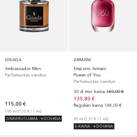
GISADA
ARMANI
Ambassador Men
Emporio Armani
Parfumuotas vanduo
Power of You
Parfumuotas vanduo
30 d. min. kaina
140,00 €
135,80 €
115,00 €
Reguliari kaina
148,00 €
100
ml
 (
1,15 €
 / 
1
ml
)
GRAVIRUOJAMA
DOVANA
90
ml
 (
1,51 €
 / 
1
ml
)
E-KAINA
DOVANA