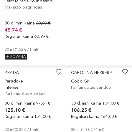
Teint Miracle Foundation
Makiažo pagrindas
30 d. min. kaina
60,99 €
45,74 €
Reguliari kaina
60,99 €
30
ml
 (
1,52 €
 / 
1
ml
)
DOVANA
PRADA
CAROLINA HERRERA
Paradoxe
Good Girl
Intense
Parfumuotas vanduo
Parfumuotas vanduo
30 d. min. kaina
97,61 €
30 d. min. kaina
104,00 €
125,10 €
106,25 €
Reguliari kaina
151,00 €
Reguliari kaina
164,00 €
50
ml
 (
2,50 €
 / 
1
ml
)
80
ml
 (
1,33 €
 / 
1
ml
)