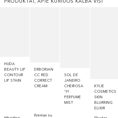
PRODUKTAI, APIE KURIUOS KALBA VISI
Praleisti slankiklį
HUDA
BEAUTY LIP
ERBORIAN
CONTOUR
CC RED
SOL DE
LIP STAIN
CORRECT
JANEIRO
CREAM
CHEIROSA
KYLIE
’91
COSMETICS
PERFUME
SKIN
MIST
BLURRING
ELIXIR
Kremas su
Hibridinis
Skystas