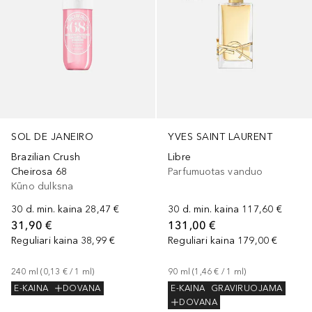
YVES SAINT LAURENT
SOL DE JANEIRO
Libre
Brazilian Crush
Parfumuotas vanduo
Cheirosa 68
Kūno dulksna
30 d. min. kaina
117,60 €
30 d. min. kaina
28,47 €
131,00 €
31,90 €
Reguliari kaina
179,00 €
Reguliari kaina
38,99 €
90
ml
 (
1,46 €
 / 
1
ml
)
240
ml
 (
0,13 €
 / 
1
ml
)
E-KAINA
GRAVIRUOJAMA
E-KAINA
DOVANA
DOVANA