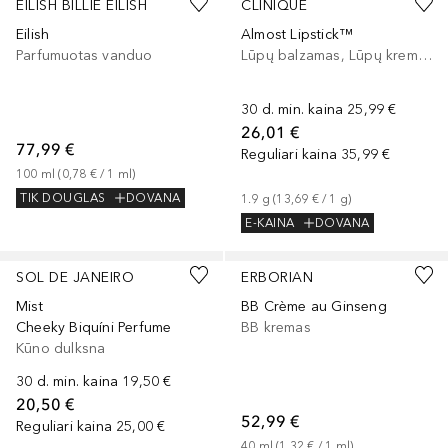
EILISH BILLIE EILISH
CLINIQUE
Eilish
Almost Lipstick™
Parfumuotas vanduo
Lūpų balzamas, Lūpų kremas
30 d. min. kaina
25,99 €
26,01 €
77,99 €
Reguliari kaina
35,99 €
100
ml
 (
0,78 €
 / 
1
ml
)
TIK DOUGLAS
DOVANA
1.9
g
 (
13,69 €
 / 
1
g
)
E-KAINA
DOVANA
SOL DE JANEIRO
ERBORIAN
Mist
BB Crème au Ginseng
Cheeky Biquíni Perfume
BB kremas
Kūno dulksna
30 d. min. kaina
19,50 €
20,50 €
52,99 €
Reguliari kaina
25,00 €
40
ml
 (
1,32 €
 / 
1
ml
)