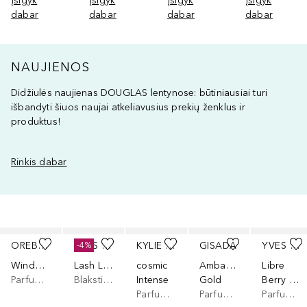
Įsigyk
Įsigyk
Įsigyk
Įsigyk
dabar
dabar
dabar
dabar
NAUJIENOS
Didžiulės naujienas DOUGLAS lentynose: būtiniausiai turi
išbandyti šiuos naujai atkeliavusius prekių ženklus ir
produktus!
Rinkis dabar
Praleisti slankiklį
OREBELLA
YVES SAINT LAURENT
KYLIE JENNER FRAGRANCES
GISADA
YVES SAINT LAURENT
-4%
Window2Soul
Lash Latex
cosmic
Ambassadora
Libre
Parfumuotas vanduo
Blakstienų tušas
Intense
Gold
Berry Crush Eau de Parfum Fruitée
Parfumuotas vanduo
Parfumuotas vanduo
Parfumuotas vanduo