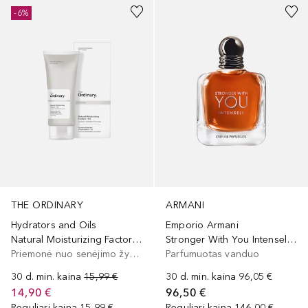
-6%
ARMANI
THE ORDINARY
Emporio Armani
Hydrators and Oils
Stronger With You Intensely Eau de Parfum
Natural Moisturizing Factors + HA
Parfumuotas vanduo
Priemonė nuo senėjimo žymių
30 d. min. kaina
96,05 €
30 d. min. kaina
15,99 €
96,50 €
14,90 €
Reguliari kaina
146,00 €
Reguliari kaina
15,99 €