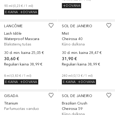
DOVANA
90
ml
 (
0,23 €
 / 
1
ml
)
E-KAINA
DOVANA
LANCÔME
SOL DE JANEIRO
Lash Idôle
Mist
Waterproof Mascara
Cheirosa 40
Blakstienų tušas
Kūno dulksna
30 d. min. kaina
25,05 €
30 d. min. kaina
28,47 €
30,60 €
31,90 €
Reguliari kaina
38,99 €
Reguliari kaina
38,99 €
8
ml
 (
3,83 €
 / 
1
ml
)
240
ml
 (
0,13 €
 / 
1
ml
)
E-KAINA
DOVANA
E-KAINA
DOVANA
GISADA
SOL DE JANEIRO
Titanium
Brazilian Crush
Parfumuotas vanduo
Cheirosa 59
Kūno dulksna