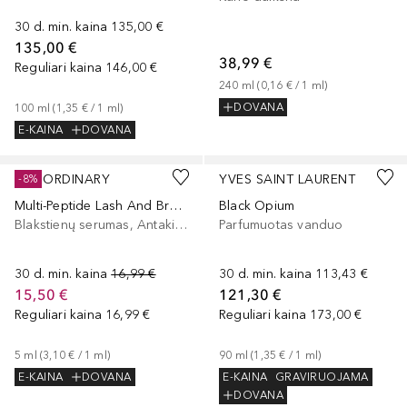
30 d. min. kaina
135,00 €
135,00 €
38,99 €
Reguliari kaina
146,00 €
240
ml
 (
0,16 €
 / 
1
ml
)
DOVANA
100
ml
 (
1,35 €
 / 
1
ml
)
E-KAINA
DOVANA
THE ORDINARY
YVES SAINT LAURENT
-8%
Multi-Peptide Lash And Brow Serum
Black Opium
Blakstienų serumas, Antakių serumas, Blakstienų tušo pagrindas
Parfumuotas vanduo
30 d. min. kaina
16,99 €
30 d. min. kaina
113,43 €
15,50 €
121,30 €
Reguliari kaina
16,99 €
Reguliari kaina
173,00 €
5
ml
 (
3,10 €
 / 
1
ml
)
90
ml
 (
1,35 €
 / 
1
ml
)
E-KAINA
DOVANA
E-KAINA
GRAVIRUOJAMA
DOVANA