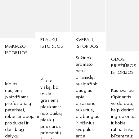
PLAUKŲ
KVEPALŲ
MAKIAŽO
ISTORIJOS
ISTORIJOS
ISTORIJOS
Sužinok
ODOS
aromato
PRIEŽIŪROS
natų
ISTORIJOS
piramidę,
Čia rasi
Idėjos
susipažink
viską, ko
naujiems
daugiau
Kas svarbu
reikia
įvaizdžiams,
apie
rūpinantis
gražiems
profesionalų
dizainerių
veido oda,
plaukams:
patarimai,
sukurtus,
kaip derinti
nuo puikių
rekomenduojami
prabangius
ingredientus
plaukų
produktai ir
ir nišinius
ir kokia
priežiūros
dar daug
kvepalus
rutina tinka
priemonių
dalykų:
arba
būtent tau: