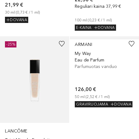
21,99 €
Reguliari kaina
37,99 €
30
ml
 (
0,73 €
 / 
1
ml
)
DOVANA
100
ml
 (
0,23 €
 / 
1
ml
)
E-KAINA
DOVANA
+
3
ARMANI
-25%
My Way
Eau de Parfum
Parfumuotas vanduo
126,00 €
50
ml
 (
2,52 €
 / 
1
ml
)
GRAVIRUOJAMA
DOVANA
LANCÔME