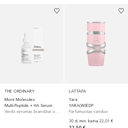
THE ORDINARY
LATTAFA
More Molecules
Yara
Multi-Peptide + HA Serum
YARA(W)EDP
Veido serumas brandžiai odai
Parfumuotas vanduo
30 d. min. kaina
22,01 €
22,50 €