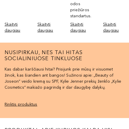
odos
priežiūros
standartus.
Skaityti
Skaityti
Skaityti
Skaityti
daugiau
daugiau
daugiau
daugiau
NUSIPIRKAU, NES TAI HITAS
SOCIALINIUOSE TINKLUOSE
Kas dabar karščiausi hitai? Prisijunk prie mūsų ir visuomet
žinok, kas šiandien ant bangos! Sužinosi apie: „Beauty of
Joseon“ veido kremą su SPF, Kylie Jenner prekių ženklo „Kylie
Cosmetics“ makiažo pagrindą ir dar daugybę dalykų.
Rinktis produktus