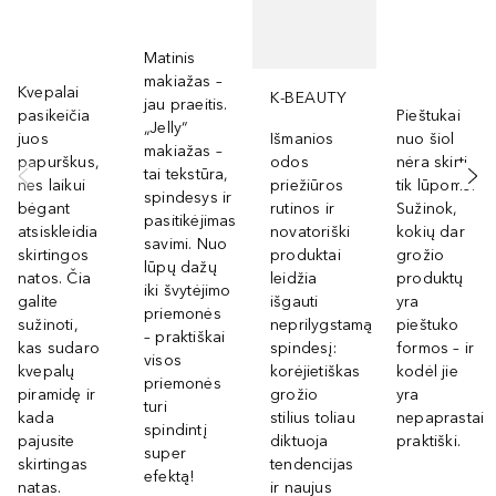
Matinis
makiažas –
Kvepalai
K-BEAUTY
jau praeitis.
pasikeičia
Pieštukai
„Jelly“
juos
Išmanios
nuo šiol
makiažas –
papurškus,
odos
nėra skirti
tai tekstūra,
nes laikui
priežiūros
tik lūpoms!
spindesys ir
bėgant
rutinos ir
Sužinok,
pasitikėjimas
atsiskleidia
novatoriški
kokių dar
savimi. Nuo
skirtingos
produktai
grožio
lūpų dažų
natos. Čia
leidžia
produktų
iki švytėjimo
galite
išgauti
yra
priemonės
sužinoti,
neprilygstamą
pieštuko
– praktiškai
kas sudaro
spindesį:
formos – ir
visos
kvepalų
korėjietiškas
kodėl jie
priemonės
piramidę ir
grožio
yra
turi
kada
stilius toliau
nepaprastai
spindintį
pajusite
diktuoja
praktiški.
super
skirtingas
tendencijas
efektą!
natas.
ir naujus