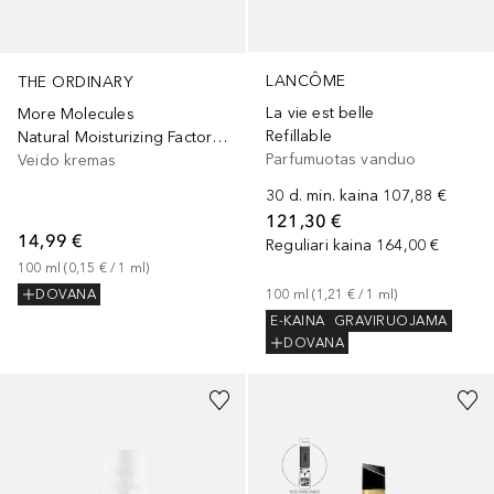
LANCÔME
THE ORDINARY
La vie est belle
More Molecules
Refillable
Natural Moisturizing Factor + Beta Glucan
Parfumuotas vanduo
Veido kremas
30 d. min. kaina
107,88 €
121,30 €
14,99 €
Reguliari kaina
164,00 €
100
ml
 (
0,15 €
 / 
1
ml
)
100
ml
 (
1,21 €
 / 
1
ml
)
DOVANA
E-KAINA
GRAVIRUOJAMA
DOVANA