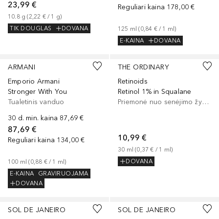
23,99 €
Reguliari kaina
178,00 €
10.8
g
 (
2,22 €
 / 
1
g
)
TIK DOUGLAS
DOVANA
125
ml
 (
0,84 €
 / 
1
ml
)
E-KAINA
DOVANA
ARMANI
THE ORDINARY
Emporio Armani
Retinoids
Stronger With You
Retinol 1% in Squalane
Tualetinis vanduo
Priemonė nuo senėjimo žymių
30 d. min. kaina
87,69 €
87,69 €
10,99 €
Reguliari kaina
134,00 €
30
ml
 (
0,37 €
 / 
1
ml
)
DOVANA
100
ml
 (
0,88 €
 / 
1
ml
)
E-KAINA
GRAVIRUOJAMA
DOVANA
SOL DE JANEIRO
SOL DE JANEIRO