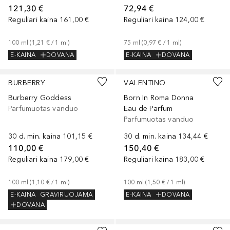
121,30 €
72,94 €
Reguliari kaina
161,00 €
Reguliari kaina
124,00 €
100
ml
 (
1,21 €
 / 
1
ml
)
75
ml
 (
0,97 €
 / 
1
ml
)
E-KAINA
DOVANA
E-KAINA
DOVANA
BURBERRY
VALENTINO
Burberry Goddess
Born In Roma Donna
Parfumuotas vanduo
Eau de Parfum
Parfumuotas vanduo
30 d. min. kaina
101,15 €
30 d. min. kaina
134,44 €
110,00 €
150,40 €
Reguliari kaina
179,00 €
Reguliari kaina
183,00 €
100
ml
 (
1,10 €
 / 
1
ml
)
100
ml
 (
1,50 €
 / 
1
ml
)
E-KAINA
GRAVIRUOJAMA
E-KAINA
DOVANA
DOVANA