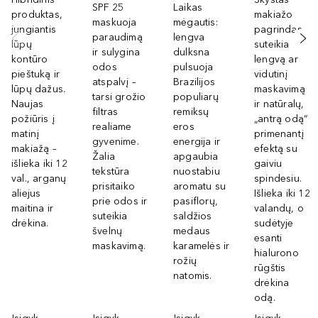
SPF 25
Laikas
produktas,
makiažo
maskuoja
mėgautis:
jungiantis
pagrindas
paraudimą
lengva
lūpų
suteikia
ir sulygina
dulksna
kontūro
lengvą ar
odos
pulsuoja
pieštuką ir
vidutinį
atspalvį –
Brazilijos
lūpų dažus.
maskavimą
tarsi grožio
populiarų
Naujas
ir natūralų,
filtras
remiksų
požiūris į
„antrą odą“
realiame
eros
matinį
primenantį
gyvenime.
energija ir
makiažą –
efektą su
Žalia
apgaubia
išlieka iki 12
gaiviu
tekstūra
nuostabiu
val., arganų
spindesiu.
prisitaiko
aromatu su
aliejus
Išlieka iki 12
prie odos ir
pasiflorų,
maitina ir
valandų, o
suteikia
saldžios
drėkina.
sudėtyje
švelnų
medaus
esanti
maskavimą.
karamelės ir
hialurono
rožių
rūgštis
natomis.
drėkina
odą.