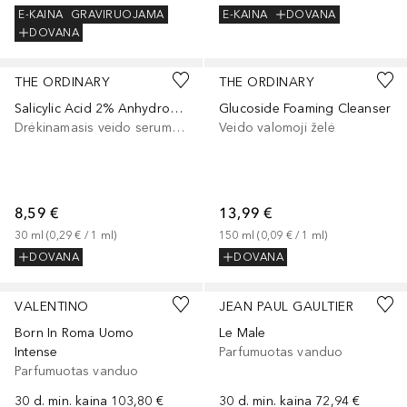
E-KAINA
GRAVIRUOJAMA
E-KAINA
DOVANA
DOVANA
THE ORDINARY
THE ORDINARY
Salicylic Acid 2% Anhydrous Solution
Glucoside Foaming Cleanser
Drėkinamasis veido serumas, Veido serumas/koncentratas
Veido valomoji želė
8,59 €
13,99 €
30
ml
 (
0,29 €
 / 
1
ml
)
150
ml
 (
0,09 €
 / 
1
ml
)
DOVANA
DOVANA
VALENTINO
JEAN PAUL GAULTIER
Born In Roma Uomo
Le Male
Intense
Parfumuotas vanduo
Parfumuotas vanduo
30 d. min. kaina
103,80 €
30 d. min. kaina
72,94 €