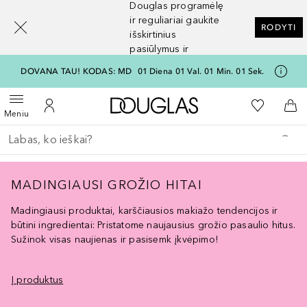
Douglas programėlę
[navigation.slideout.screenreader]
ir reguliariai gaukite
RODYTI
išskirtinius
pasiūlymus ir
nuolaidas
DOVANA TAU! KODAS: MD
01
Diena
01
Val.
01
Min.
01
Sek.
Į Douglas pagrindinį pu
Į mano nor
Atidaryti meniu
Į mano paskyrą
Į kr
Meniu
Grįžk atgal
Vykdykite paiešką
MADINGIAUSI GROŽIO HITAI
Madingiausi produktai, karščiausios makiažo tendencijos ir
būtini ingredientai: Pristatome naujausius grožio pasaulio hitus.
Sužinok visas naujienas ir pasisemk įkvėpimo!
Į produktus