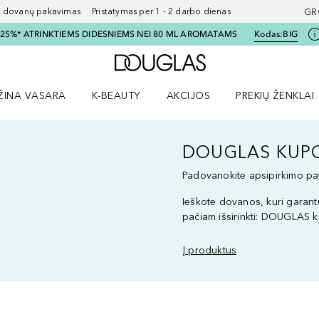
ovanų pakavimas Pristatymas per 1 - 2 darbo dienas
GR
I 25%* ATRINKTIEMS DIDESNIEMS NEI 80 ML AROMATAMS
Kodas:
BIG
Į Douglas pagrindinį pu
ŽINA VASARA
K-BEAUTY
AKCIJOS
PREKIŲ ŽENKLAI
meniu
aryti Amžina vasara meniu
Atidaryti AKCIJOS meniu
Atidaryti PREKIŲ 
DOUGLAS KUP
Padovanokite apsipirkimo pati
Ieškote dovanos, kuri garant
pačiam išsirinkti: DOUGLAS k
Į produktus