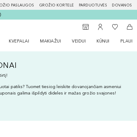
OŽIO PASLAUGOS
GROŽIO KORTELĖ
PARDUOTUVĖS
DOVANOS
slapį
Į mano nor
Į parduotuvių paiešką
Į mano paskyrą
Į kr
KVEPALAI
MAKIAŽUI
VEIDUI
KŪNUI
PLAUK
ŽENKLAI meniu
Atidaryti Kvepalai meniu
Atidaryti MAKIAŽUI meniu
Atidaryti VEIDUI meniu
Atidaryti KŪNUI men
Atidaryt
ONAI
rtį!
uotai patiks? Tuomet tiesiog leiskite dovanojančiam asmeniui
uponais galima išpildyti dideles ir mažas grožio svajones!