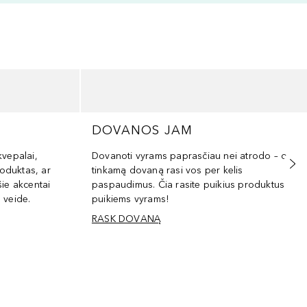
DOVANOS JAM
kvepalai,
Dovanoti vyrams paprasčiau nei atrodo – o
oduktas, ar
tinkamą dovaną rasi vos per kelis
šie akcentai
paspaudimus. Čia rasite puikius produktus
 veide.
puikiems vyrams!
RASK DOVANĄ