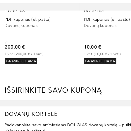
Praleisti slankiklį
DOUGLAS
DOUGLAS
PDF kuponas (el. paštu)
PDF kuponas (el. paštu)
Dovanų kuponas
Dovanų kuponas
200,00 €
10,00 €
1
vnt.
 (
200,00 €
 / 
1
vnt.
)
1
vnt.
 (
10,00 €
 / 
1
vnt.
)
GRAVIRUOJAMA
GRAVIRUOJAMA
IŠSIRINKITE SAVO KUPONĄ
Praleisti slankiklį
DOVANŲ KORTELĖ
Padovanokite savo artimiesiems DOUGLAS dovanų kortelę – puiki 