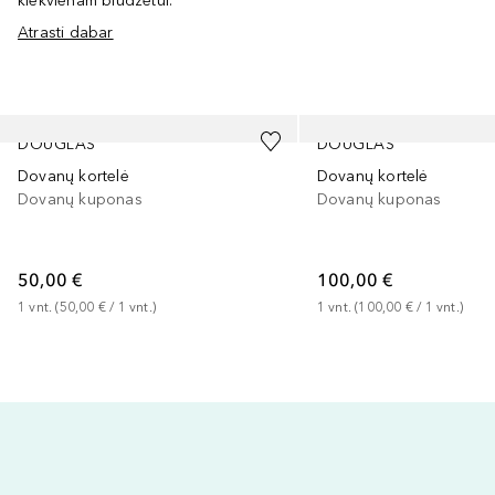
kiekvienam biudžetui.
Atrasti dabar
Praleisti slankiklį
DOUGLAS
DOUGLAS
Dovanų kortelė
Dovanų kortelė
Dovanų kuponas
Dovanų kuponas
50,00 €
100,00 €
1
vnt.
 (
50,00 €
 / 
1
vnt.
)
1
vnt.
 (
100,00 €
 / 
1
vnt.
)