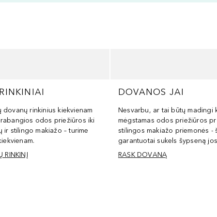
INKINIAI
DOVANOS JAI
ų dovanų rinkinius kiekvienam
Nesvarbu, ar tai būtų madingi 
prabangios odos priežiūros iki
mėgstamas odos priežiūros pr
 ir stilingo makiažo – turime
stilingos makiažo priemonės - 
 kiekvienam.
garantuotai sukels šypseną jos
 RINKINĮ
RASK DOVANĄ
EZULTATAI