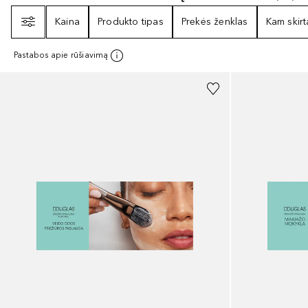
Filtras
Kaina
Produkto tipas
Prekės ženklas
Kam skirt
Pastabos apie rūšiavimą