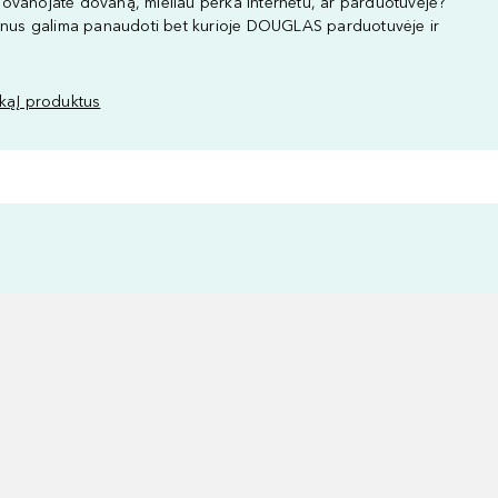
ovanojate dovaną, mieliau perka internetu, ar parduotuvėje?
us galima panaudoti bet kurioje DOUGLAS parduotuvėje ir
šką
Į produktus