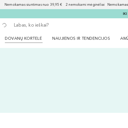
Nemokamas siuntimas nuo 39,95 € 2 nemokami mėginėliai Nemokamas d
IK
Grįžk atgal
Vykdykite paiešką
DOVANŲ KORTELĖ
NAUJIENOS IR TENDENCIJOS
AM
Atidaryti NAUJIENOS IR TENDENCIJOS 
Atid