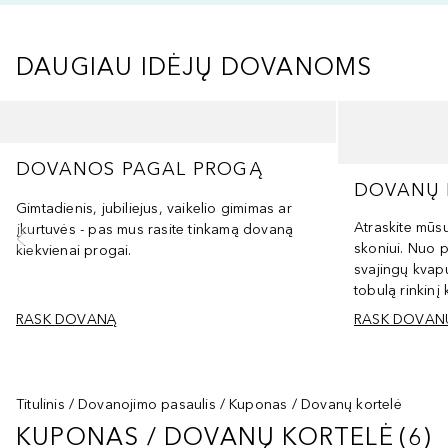
DAUGIAU IDĖJŲ DOVANOMS
Praleisti slankiklį
DOVANOS PAGAL PROGĄ
DOVANŲ R
Gimtadienis, jubiliejus, vaikelio gimimas ar
Atraskite mūs
įkurtuvės - pas mus rasite tinkamą dovaną
skoniui. Nuo 
kiekvienai progai.
svajingų kvapų
tobulą rinkinį
RASK DOVANĄ
RASK DOVANŲ
Titulinis
Dovanojimo pasaulis
Kuponas / Dovanų kortelė
KUPONAS / DOVANŲ KORTELĖ
(
6
)
KUPONAS / DOVANŲ KORTELĖ
6
R