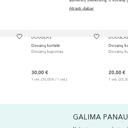
asmeninį sveikinimą, o kortelę g
Atrasti dabar
DOUGLAS
DOUGLA
Dovanų kortelė
Dovanų ko
Dovanų kuponas
Dovanų k
30,00 €
20,00 €
1
vnt.
 (
30,00 €
 / 
1
vnt.
)
1
vnt.
 (
20,0
GALIMA PANAU