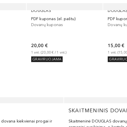
DOUGLAS
DOUGLA
PDF kuponas (el. paštu)
PDF kupon
Dovanų kuponas
Dovanų k
20,00 €
15,00 €
1
vnt.
 (
20,00 €
 / 
1
vnt.
)
1
vnt.
 (
15,0
GRAVIRUOJAMA
GRAVIRU
SKAITMENINIS DOV
dovana kiekvienai progai ir
Skaitmeninė DOUGLAS dovanų ko