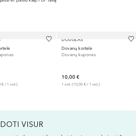
ausi el. paštu kaip PDF failą.
S
DOUGLAS
rtelė
Dovanų kortelė
uponas
Dovanų kuponas
10,00 €
0 €
 / 
1
vnt.
)
1
vnt.
 (
10,00 €
 / 
1
vnt.
)
DOTI VISUR