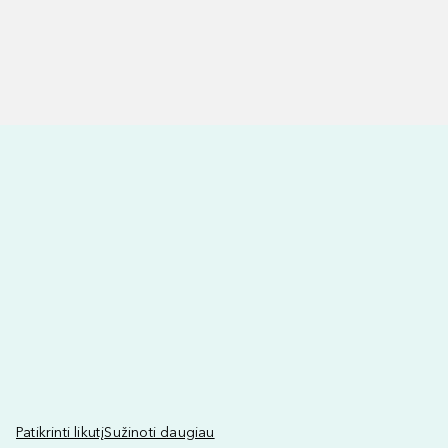
Patikrinti likutį
Sužinoti daugiau