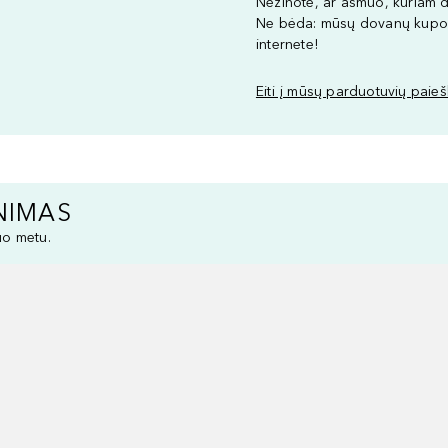
Nežinote, ar asmuo, kuriam d
Ne bėda: mūsų dovanų kupon
internete!
Eiti į mūsų parduotuvių paie
NIMAS
uo metu.