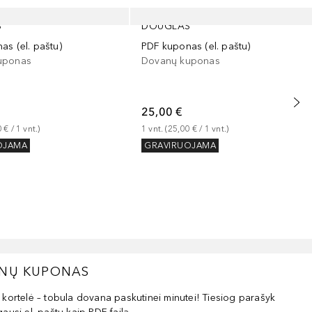
S
DOUGLAS
as (el. paštu)
PDF kuponas (el. paštu)
uponas
Dovanų kuponas
25,00 €
0 €
 / 
1
vnt.
)
1
vnt.
 (
25,00 €
 / 
1
vnt.
)
OJAMA
GRAVIRUOJAMA
ANŲ KUPONAS
rtelė – tobula dovana paskutinei minutei! Tiesiog parašyk