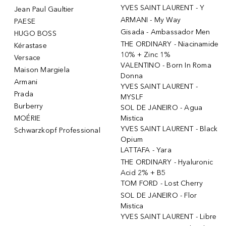
YVES SAINT LAURENT - Y
Jean Paul Gaultier
ARMANI - My Way
PAESE
Gisada - Ambassador Men
HUGO BOSS
THE ORDINARY - Niacinamide
Kérastase
10% + Zinc 1%
Versace
VALENTINO - Born In Roma
Maison Margiela
Donna
Armani
YVES SAINT LAURENT -
Prada
MYSLF
Burberry
SOL DE JANEIRO - Agua
MOÉRIE
Mistica
YVES SAINT LAURENT - Black
Schwarzkopf Professional
Opium
LATTAFA - Yara
THE ORDINARY - Hyaluronic
Acid 2% + B5
TOM FORD - Lost Cherry
SOL DE JANEIRO - Flor
Mistica
YVES SAINT LAURENT - Libre