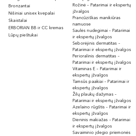
Rožinė – Patarimai ir ekspertų
Bronzantai
įžvalgos
Nišiniai unisex kvepalai
Prancūziškas manikiūras
Skaistalai
namuose
ERBORIAN BB ir CC kremas
Saulės nudegimai – Patarimai
Lūpų pieštukai
ir ekspertų įžvalgos
Seborėjinis dermatitas –
Patarimai ir ekspertų įžvalgos
Perioralinis dermatitas –
Patarimai ir ekspertų įžvalgos
Vitaminas E – Patarimai ir
ekspertų įžvalgos
Tamsūs paakiai – Patarimai ir
ekspertų įžvalgos
Žilų plaukų dažymas –
Patarimai ir ekspertų įžvalgos
Azelaino rūgštis – Patarimai ir
ekspertų įžvalgos
Dieninis makiažas – Patarimai
ir ekspertų įžvalgos
Savaiminio įdegio priemonės