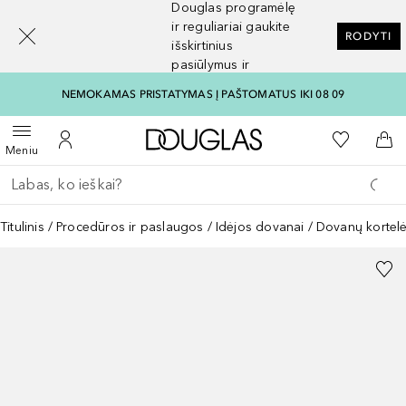
Douglas programėlę
[navigation.slideout.screenreader]
ir reguliariai gaukite
RODYTI
išskirtinius
pasiūlymus ir
nuolaidas
NEMOKAMAS PRISTATYMAS Į PAŠTOMATUS IKI 08 09
Į Douglas pagrindinį pu
Į mano nor
Atidaryti meniu
Į mano paskyrą
Į kr
Meniu
Grįžk atgal
Vykdykite paiešką
Titulinis
Procedūros ir paslaugos
Idėjos dovanai
Dovanų kortel