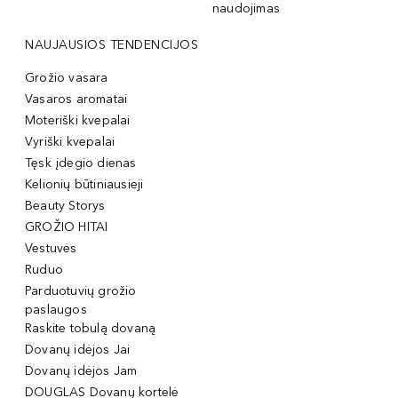
naudojimas
NAUJAUSIOS TENDENCIJOS
Grožio vasara
Vasaros aromatai
Moteriški kvepalai
Vyriški kvepalai
Tęsk įdegio dienas
Kelionių būtiniausieji
Beauty Storys
GROŽIO HITAI
Vestuvės
Ruduo
Parduotuvių grožio
paslaugos
Raskite tobulą dovaną
Dovanų idėjos Jai
Dovanų idėjos Jam
DOUGLAS Dovanų kortelė