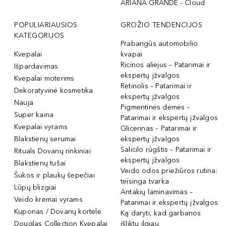
ARIANA GRANDE - Cloud
POPULIARIAUSIOS
GROŽIO TENDENCIJOS
KATEGORIJOS
Prabangūs automobilio
Kvepalai
kvapai
Ricinos aliejus – Patarimai ir
Išpardavimas
ekspertų įžvalgos
Kvepalai moterims
Retinolis – Patarimai ir
Dekoratyvinė kosmetika
ekspertų įžvalgos
Nauja
Pigmentinės dėmės –
Super kaina
Patarimai ir ekspertų įžvalgos
Kvepalai vyrams
Glicerinas – Patarimai ir
Blakstienų serumai
ekspertų įžvalgos
Salicilo rūgštis – Patarimai ir
Rituals Dovanų rinkiniai
ekspertų įžvalgos
Blakstienų tušai
Veido odos priežiūros rutina:
Šukos ir plaukų šepečiai
teisinga tvarka
Lūpų blizgiai
Antakių laminavimas –
Veido kremai vyrams
Patarimai ir ekspertų įžvalgos
Kuponas / Dovanų kortelė
Ką daryti, kad garbanos
Douglas Collection Kvepalai
išliktų ilgiau