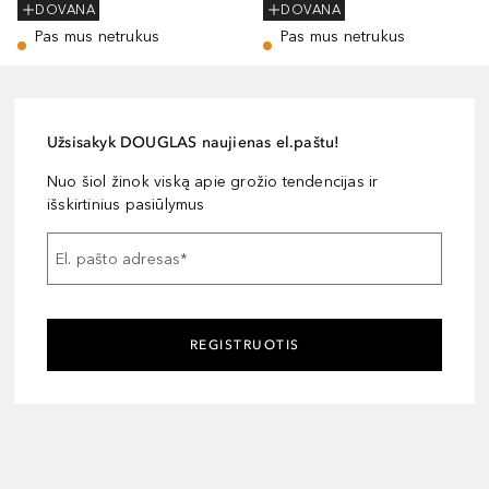
DOVANA
DOVANA
Pas mus netrukus
Pas mus netrukus
Užsisakyk DOUGLAS naujienas el.paštu!
Nuo šiol žinok viską apie grožio tendencijas ir
išskirtinius pasiūlymus
El. pašto adresas
*
REGISTRUOTIS