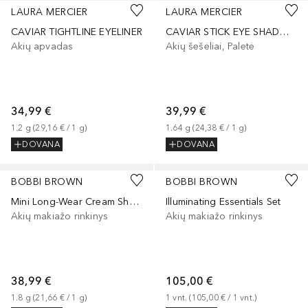
LAURA MERCIER
LAURA MERCIER
CAVIAR TIGHTLINE EYELINER
CAVIAR STICK EYE SHADOW MATTE
Akių apvadas
Akių šešėliai, Paletė
34,99 €
39,99 €
1.2
g
 (
29,16 €
 / 
1
g
)
1.64
g
 (
24,38 €
 / 
1
g
)
DOVANA
DOVANA
BOBBI BROWN
BOBBI BROWN
Mini Long-Wear Cream Shadow Stick Duo
Illuminating Essentials Set
Akių makiažo rinkinys
Akių makiažo rinkinys
38,99 €
105,00 €
1.8
g
 (
21,66 €
 / 
1
g
)
1
vnt.
 (
105,00 €
 / 
1
vnt.
)