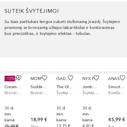
SUTEIK ŠVYTĖJIMO!
Su šiais pieštukais lengva sukurti stulbinamą įvaizdį. Švytėjimo
priemonę ar bronzantą užtepsi labai tiksliai ir kontūravimas
bus preciziškas, o švytėjimo efektas – tobulas.
Praleisti slankiklį
INGLOT
MORPHE
ISADORA
NYX PROFESSIONAL MAKEUP
ANASTASIA BEVERLY HILLS
-15%
Cream Stick Bronzer
Sudden Heat Creamy Stick
The Glow Stick
Jumbo Highlighter Stick
Smooth Blur Contour Stick
Bronzinanti pudra
Bronzinanti pudra
Švytėjimo suteikianti priemonė/highlighteris
Švytėjimo suteikianti priemonė/highlighteris
Kontūravimo priemonė
30 d.
30 d.
30 d.
min.
min.
min.
18,99 €
45,99 €
kaina
kaina
kaina
25,99 €
13,75 €
4,80 €
28
g
8
g