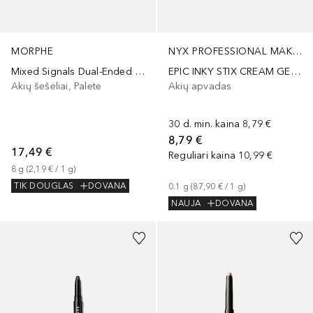
MORPHE
NYX PROFESSIONAL MAKEUP
Mixed Signals Dual-Ended Cream & Liquid Shadow Stick
EPIC INKY STIX CREAM GEL EYELINER
Akių šešėliai, Paletė
Akių apvadas
30 d. min. kaina
8,79 €
8,79 €
17,49 €
Reguliari kaina
10,99 €
8
g
 (
2,19 €
 / 
1
g
)
TIK DOUGLAS
DOVANA
0.1
g
 (
87,90 €
 / 
1
g
)
NAUJA
DOVANA
+
3
+
5