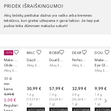
PRIDĖK IŠRAIŠKINGUMO!
Akių šešėlių pieštukai dažnai yra vaško arba kreminės
tekstūros, kuri greitai užtepama ir gerai laikosi. Jie taip pat
puikiai tinka dūminiam makiažui sukurti!
Praleisti slankiklį
DOUGLAS COLLECTION
MAC
BOBBI BROWN
DEAR DAHLIA
DOUGLAS COLLECTION
-49%
Make-Up
Dazzleshadow Eye Shadow Sticks
Dual-Ended Long-Wear Cream Shadow Stick
Perfect Designing Shadow Stick
Make-Up
Glide & Shine Eyeshadow Stick
Akių šešėliai, Paletė
Akių šešėliai, Paletė
Akių šešėliai, Paletė
Eye Glow Stick
Akių šešėliai, Paletė
Akių šešėliai, Paletė
30 d.
min.
30,99 €
57,99 €
32,99 €
9,99 €
kaina
9,99 €
1.6
g
1.6
g
0.9
g
1.4
g
5,00 €
(
19,37 €
 / 
(
36,24 €
 / 
(
36,66 €
 / 
(
7,14 €
 / 
1
g
)
1
g
)
1
g
)
1
g
)
Reguliari
DOVANA
DOVANA
DOVANA
DOVAN
kaina