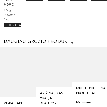
9,99 €
2.5
g
(
2,00 €
 / 
1
g
)
DOVANA
DAUGIAU GROŽIO PRODUKTŲ
Praleisti slankiklį
MULTIFUNKCIONA
AR ŽINAI, KAS
PRODUKTAI
YRA „J-
Minimumas
VISKAS APIE
BEAUTY“?