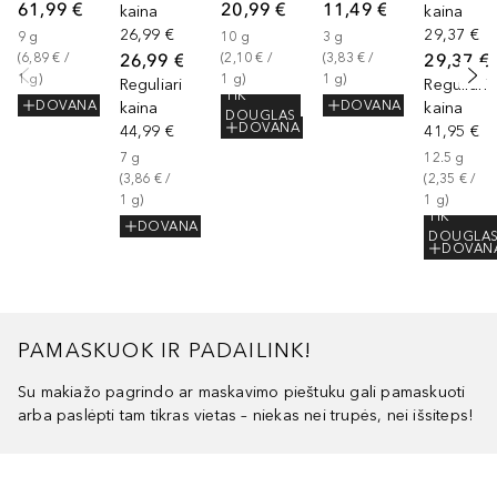
61,99 €
20,99 €
11,49 €
kaina
kaina
26,99 €
29,37 €
9
g
10
g
3
g
26,99 €
29,37 €
(
6,89 €
 / 
(
2,10 €
 / 
(
3,83 €
 / 
1
g
)
1
g
)
1
g
)
Reguliari
Reguliari
TIK
DOVANA
DOVANA
kaina
kaina
DOUGLAS
DOVANA
44,99 €
41,95 €
7
g
12.5
g
(
3,86 €
 / 
(
2,35 €
 / 
1
g
)
1
g
)
TIK
DOVANA
DOUGLA
DOVAN
PAMASKUOK IR PADAILINK!
Su makiažo pagrindo ar maskavimo pieštuku gali pamaskuoti
arba paslėpti tam tikras vietas – niekas nei trupės, nei išsiteps!