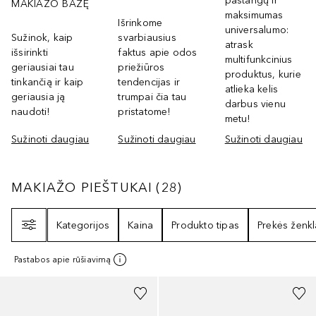
pastangų ir
MAKIAŽO BAZĘ
maksimumas
Išrinkome
universalumo:
Sužinok, kaip
svarbiausius
atrask
išsirinkti
faktus apie odos
multifunkcinius
geriausiai tau
priežiūros
produktus, kurie
tinkančią ir kaip
tendencijas ir
atlieka kelis
geriausia ją
trumpai čia tau
darbus vienu
naudoti!
pristatome!
metu!
Sužinoti daugiau
Sužinoti daugiau
Sužinoti daugiau
MAKIAŽO PIEŠTUKAI
28
REZULTATAI
MAKIAŽO PIEŠTUKAI
(
28
)
Filtras
Kategorijos
Kaina
Produkto tipas
Prekės ženkl
Pastabos apie rūšiavimą
+
2
+
31