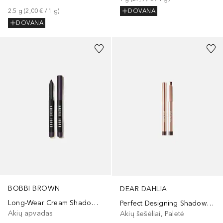
2.5
g
 (
2,00 €
 / 
1
g
)
DOVANA
DOVANA
+
5
BOBBI BROWN
DEAR DAHLIA
Long-Wear Cream Shadow Liner Stick
Perfect Designing Shadow Stick
Akių apvadas
Akių šešėliai, Paletė