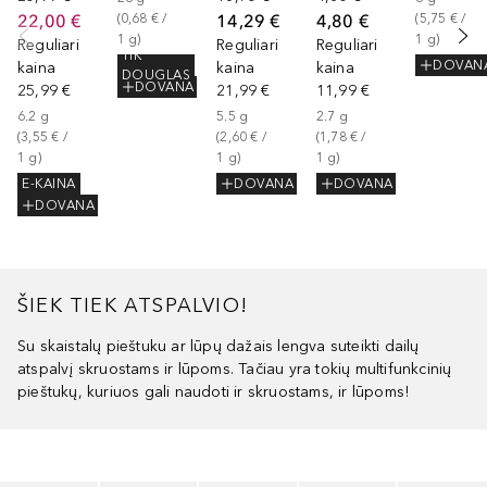
22,00 €
14,29 €
4,80 €
(
0,68 €
 / 
(
5,75 €
 / 
1
g
)
1
g
)
Reguliari
Reguliari
Reguliari
TIK
DOVAN
kaina
kaina
kaina
DOUGLAS
DOVANA
25,99 €
21,99 €
11,99 €
6.2
g
5.5
g
2.7
g
(
3,55 €
 / 
(
2,60 €
 / 
(
1,78 €
 / 
1
g
)
1
g
)
1
g
)
E-KAINA
DOVANA
DOVANA
DOVANA
ŠIEK TIEK ATSPALVIO!
Su skaistalų pieštuku ar lūpų dažais lengva suteikti dailų
atspalvį skruostams ir lūpoms. Tačiau yra tokių multifunkcinių
pieštukų, kuriuos gali naudoti ir skruostams, ir lūpoms!
Praleisti slankiklį