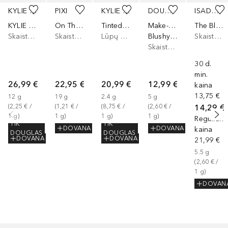
KYLIE COSMETICS
PIXI
KYLIE COSMETICS
DOUGLAS COLLECTION
ISADORA
KYLIE COSMETICS Powder Blush Stick
On The Glow Blush Tinted Moisturizer Stick
Tinted Butter Balm
Make-Up
The Blush Stick
Skaistalai, Akių ir skruostų dažai, Lūpų ir skruostų dažai
Skaistalai, Akių ir skruostų dažai, Lūpų ir skruostų dažai
Lūpų balzamas, Lūpų kremas
Blushy Blush Lip & Cheek Stick
Skaistalai, Akių ir skruostų dažai, Lūpų ir skruostų dažai
Skaistalai, Akių ir skruostų dažai, Lūpų ir skruostų dažai
30 d.
min.
26,99 €
22,95 €
20,99 €
12,99 €
kaina
13,75 €
12
g
19
g
2.4
g
5
g
14,29 €
(
2,25 €
 / 
(
1,21 €
 / 
(
8,75 €
 / 
(
2,60 €
 / 
1
g
)
1
g
)
1
g
)
1
g
)
Reguliari
TIK
TIK
DOVANA
DOVANA
kaina
DOUGLAS
DOUGLAS
DOVANA
DOVANA
21,99 €
5.5
g
(
2,60 €
 / 
1
g
)
DOVAN