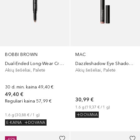
BOBBI BROWN
MAC
Dual-Ended Long-Wear Cream Shadow Stick
Dazzleshadow Eye Shadow Sticks
Akių šešėliai, Paletė
Akių šešėliai, Paletė
30 d. min. kaina
49,40 €
49,40 €
30,99 €
Reguliari kaina
57,99 €
1.6
g
 (
19,37 €
 / 
1
g
)
1.6
g
 (
30,88 €
 / 
1
g
)
DOVANA
E-KAINA
DOVANA
-49%