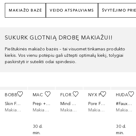
MAKIAŽO BAZĖ
VEIDO ATSPALVIAMS
ŠVYTĖJIMO PR
SUKURK GLOTNIĄ DROBĘ MAKIAŽUI!
Pieštukinės makiažo bazės – tai visuomet tinkamas produkto
kiekis. Vos vienu potėpiu gali užtepti optimalų kiekį, tolygiai
paskirstyti ir suteikti odai spindesio.
Praleisti slankiklį
BOBBI BROWN
MAC
FLORENCE BY MILLS
NYX PROFESSIONAL MAKEUP
HUDA BEAUTY
Skin Foundation Stick
Prep + Prime Pore Refiner Stick
Mind Over Matte-R Oil Blotting Stick
Pore Filler Targeted Stick
#FauxFilter Skin Finish Buildable Coverage Foundation Stick
Makiažo pagrindas
Makiažo bazė
Makiažo bazė
Makiažo bazė
Makiažo pagrindas
30 d.
30 d.
min.
min.