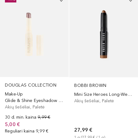
DOUGLAS COLLECTION
BOBBI BROWN
Make-Up
Mini Size Heroes Long-Wear Cream Shadow Stick
Glide & Shine Eyeshadow Stick
Akių šešėliai, Paletė
Akių šešėliai, Paletė
30 d. min. kaina
9,99 €
5,00 €
27,99 €
Reguliari kaina
9,99 €
1
g
 (
27,99 €
 / 
1
g
)