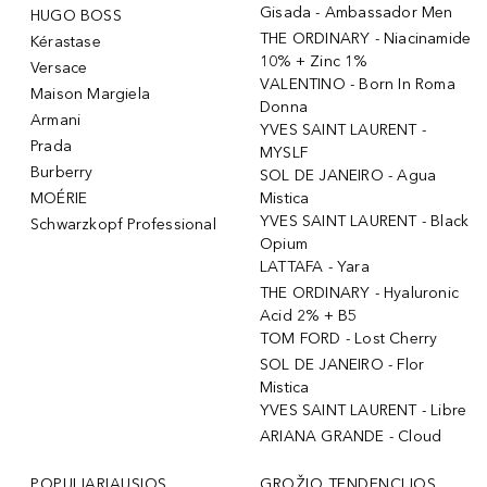
Gisada - Ambassador Men
HUGO BOSS
THE ORDINARY - Niacinamide
Kérastase
10% + Zinc 1%
Versace
VALENTINO - Born In Roma
Maison Margiela
Donna
Armani
YVES SAINT LAURENT -
Prada
MYSLF
Burberry
SOL DE JANEIRO - Agua
MOÉRIE
Mistica
YVES SAINT LAURENT - Black
Schwarzkopf Professional
Opium
LATTAFA - Yara
THE ORDINARY - Hyaluronic
Acid 2% + B5
TOM FORD - Lost Cherry
SOL DE JANEIRO - Flor
Mistica
YVES SAINT LAURENT - Libre
ARIANA GRANDE - Cloud
POPULIARIAUSIOS
GROŽIO TENDENCIJOS