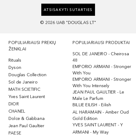
ATSISAKYTI SUTARTIES
©
2026
UAB "DOUGLAS LT"
POPULIARIAUSI PREKIŲ
POPULIARIAUSI PRODUKTAI
ŽENKLAI
SOL DE JANEIRO - Cheirosa
Rituals
48
EMPORIO ARMANI - Stronger
Dyson
With You
Douglas Collection
EMPORIO ARMANI - Stronger
Sol de Janeiro
With You Intensely
MATH SCIETIFIC
JEAN PAUL GAULTIER - Le
Yves Saint Laurent
Male Le Parfum
DIOR
BILLIE EILISH - Eilish
CHANEL
AL HARAMAIN - Amber Oud
Dolce & Gabbana
Gold Edition
YVES SAINT LAURENT - Y
Jean Paul Gaultier
ARMANI - My Way
PAESE