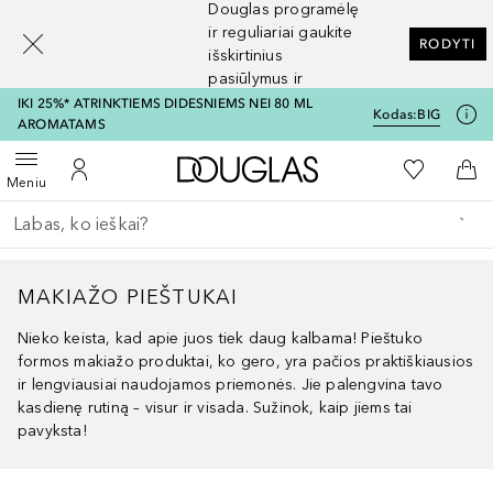
Douglas programėlę
[navigation.slideout.screenreader]
ir reguliariai gaukite
RODYTI
išskirtinius
pasiūlymus ir
nuolaidas
IKI 25%* ATRINKTIEMS DIDESNIEMS NEI 80 ML
Kodas:
BIG
AROMATAMS
Į Douglas pagrindinį pu
Į mano nor
Atidaryti meniu
Į mano paskyrą
Į kr
Meniu
Grįžk atgal
Vykdykite paiešką
MAKIAŽO PIEŠTUKAI
Nieko keista, kad apie juos tiek daug kalbama! Pieštuko
formos makiažo produktai, ko gero, yra pačios praktiškiausios
ir lengviausiai naudojamos priemonės. Jie palengvina tavo
kasdienę rutiną – visur ir visada. Sužinok, kaip jiems tai
pavyksta!