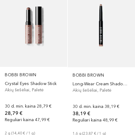
BOBBI BROWN
BOBBI BROWN
Crystal Eyes Shadow Stick
Long-Wear Cream Shadow Stick
Akių šešėliai, Paletė
Akių šešėliai, Paletė
30 d. min. kaina
28,79 €
30 d. min. kaina
38,19 €
28,79 €
38,19 €
Reguliari kaina
47,99 €
Reguliari kaina
48,99 €
2
g
 (
14,40 €
 / 
1
g
)
1.6
g
 (
23,87 €
 / 
1
g
)