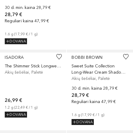
30 d. min. kaina
28,79 €
28,79 €
Reguliari kaina
47,99 €
1.6
g
 (
17,99 €
 / 
1
g
)
DOVANA
+
2
ISADORA
BOBBI BROWN
The Shimmer Stick Longwear & Water-Resistant Eyeshadow
Sweet Suite Collection
Akių šešėliai, Paletė
Long-Wear Cream Shadow Stick
Akių šešėliai, Paletė
30 d. min. kaina
28,79 €
28,79 €
26,99 €
Reguliari kaina
47,99 €
1.2
g
 (
22,49 €
 / 
1
g
)
DOVANA
1.6
g
 (
17,99 €
 / 
1
g
)
DOVANA
+
3
+
5