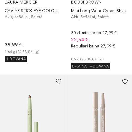
LAURA MERCIER
BOBBI BROWN
CAVIAR STICK EYE COLOR SHIMMER
Mini Long-Wear Cream Shadow Stick
Akių šešėliai, Paletė
Akių šešėliai, Paletė
30 d. min. kaina
27,99 €
22,54 €
39,99 €
Reguliari kaina
27,99 €
1.64
g
 (
24,38 €
 / 
1
g
)
DOVANA
0.9
g
 (
25,04 €
 / 
1
g
)
E-KAINA
DOVANA
+
2