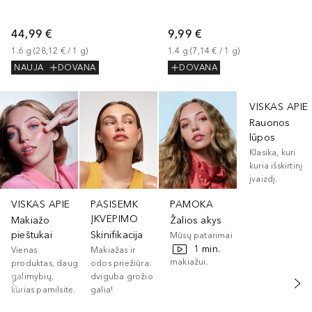
44,99 €
9,99 €
1.6
g
 (
28,12 €
 / 
1
g
)
1.4
g
 (
7,14 €
 / 
1
g
)
NAUJA
DOVANA
DOVANA
Praleisti slankiklį
VISKAS APIE
Rauonos
lūpos
Klasika, kuri
kuria išskirtinį
įvaizdį.
VISKAS APIE
PASISEMK
PAMOKA
ĮKVĖPIMO
Makiažo
Žalios akys
pieštukai
Skinifikacija
Mūsų patarimai
1 min.
žalių akių
Vienas
Makiažas ir
makiažui.
produktas, daug
odos priežiūra:
galimybių,
dviguba grožio
kurias pamilsite.
galia!