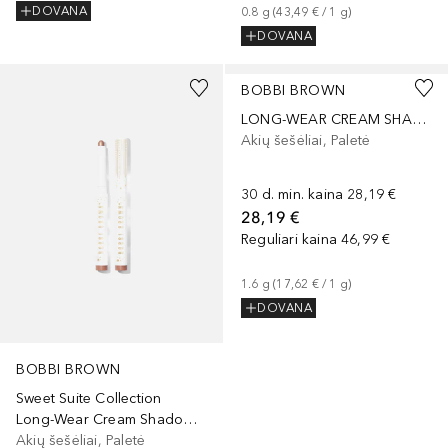
DOVANA
0.8
g
 (
43,49 €
 / 
1
g
)
DOVANA
BOBBI BROWN
LONG-WEAR CREAM SHADOW STICK
Akių šešėliai, Paletė
30 d. min. kaina
28,19 €
28,19 €
Reguliari kaina
46,99 €
1.6
g
 (
17,62 €
 / 
1
g
)
DOVANA
BOBBI BROWN
Sweet Suite Collection
Long-Wear Cream Shadow Stick
Akių šešėliai, Paletė