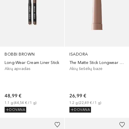
BOBBI BROWN
ISADORA
Long-Wear Cream Liner Stick
The Matte Stick Longwear & Water-Resistant Eyeshadow
Akių apvadas
Akių šešėlių bazė
48,99 €
26,99 €
1.1
g
 (
44,54 €
 / 
1
g
)
1.2
g
 (
22,49 €
 / 
1
g
)
DOVANA
DOVANA
+
22