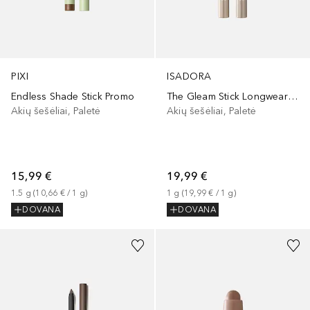
PIXI
ISADORA
Endless Shade Stick Promo
The Gleam Stick Longwear & Water-Resistant
Akių šešėliai, Paletė
Akių šešėliai, Paletė
15,99 €
19,99 €
1.5
g
 (
10,66 €
 / 
1
g
)
1
g
 (
19,99 €
 / 
1
g
)
DOVANA
DOVANA
+
1