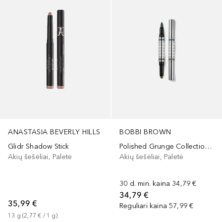
ANASTASIA BEVERLY HILLS
BOBBI BROWN
Glidr Shadow Stick
Polished Grunge Collection Long-Wear Cream Shadow & Kohl Liner
Akių šešėliai, Paletė
Akių šešėliai, Paletė
30 d. min. kaina
34,79 €
34,79 €
35,99 €
Reguliari kaina
57,99 €
13
g
 (
2,77 €
 / 
1
g
)