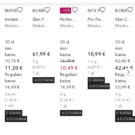
Praleisti slankiklį
MAYBELLINE
BOBBI BROWN
ARTDECO
NYX PROFESSIONAL MAKEUP
BOBBI BROWN
-30%
Instant Anti Age Eraser Concealer
Skin Foundation Stick
Perfect Stick
Pro Fix Sticks Correcting Concealer
Skin Corrector Stick
Maskuojamoji priemonė
Makiažo pagrindas
Maskuojamoji priemonė
Maskuojamoji priemonė
Maskuojamoji priemonė
30 d.
30 d.
30 d.
min.
min.
min.
61,99 €
10,99 €
kaina
kaina
kaina
10,76 €
14,99 €
42,46 €
9
g
1.6
g
11,20 €
10,49 €
42,46 €
(
6,89 €
 / 
(
6,87 €
 / 
1
g
)
1
g
)
Reguliari
Reguliari
Reguliari
DOVANA
E-KAINA
kaina
kaina
kaina
DOVANA
14,49 €
14,99 €
50,99 €
6.8
ml
4
g
3
g
(
1,65 €
 / 
(
2,62 €
 / 
(
14,15 €
 / 
1
ml
)
1
g
)
1
g
)
E-KAINA
DOVANA
E-KAINA
DOVANA
DOVAN