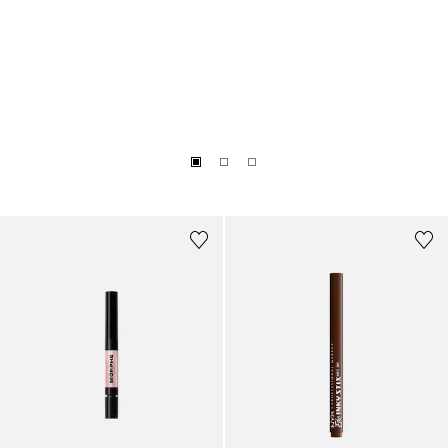
+
4
+
2