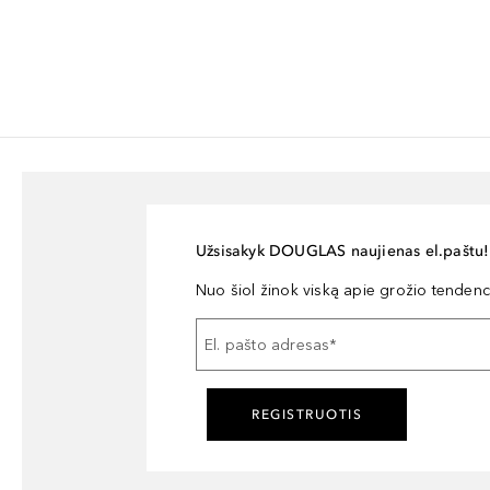
Užsisakyk DOUGLAS naujienas el.paštu!
Nuo šiol žinok viską apie grožio tendencij
El. pašto adresas
*
REGISTRUOTIS