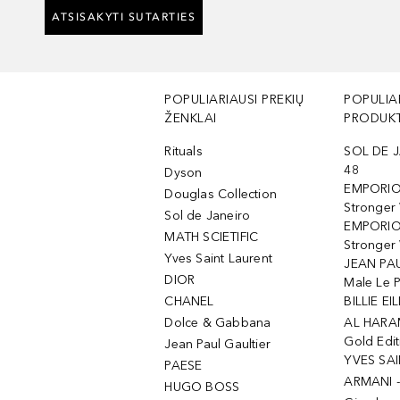
ATSISAKYTI SUTARTIES
POPULIARIAUSI PREKIŲ
POPULIA
ŽENKLAI
PRODUKT
Rituals
SOL DE J
48
Dyson
EMPORIO
Douglas Collection
Stronger
Sol de Janeiro
EMPORIO
MATH SCIETIFIC
Stronger 
Yves Saint Laurent
JEAN PAU
DIOR
Male Le 
CHANEL
BILLIE EIL
Dolce & Gabbana
AL HARA
Gold Edit
Jean Paul Gaultier
YVES SAI
PAESE
ARMANI 
HUGO BOSS