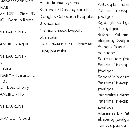
 Ambassador Men
Veido kremai vyrams
Antakių laminav
INARY -
Kuponas / Dovanų kortelė
Patarimai ir eksp
ide 10% + Zinc 1%
Douglas Collection Kvepalai
įžvalgos
O - Born In Roma
Ką daryti, kad 
Bronzantai
išliktų ilgiau
Nišiniai unisex kvepalai
NT LAURENT -
Rožinė – Patarima
Skaistalai
ekspertų įžvalg
ANEIRO - Agua
ERBORIAN BB ir CC kremas
Prancūziškas ma
Lūpų pieštukai
namuose
NT LAURENT -
Saulės nudegima
ium
Patarimai ir eksp
- Yara
įžvalgos
NARY - Hyaluronic
Seborėjinis derm
+ B5
Patarimai ir eksp
 - Lost Cherry
įžvalgos
ANEIRO - Flor
Perioralinis derm
Patarimai ir eksp
NT LAURENT -
įžvalgos
Vitaminas E – Pat
GRANDE - Cloud
ekspertų įžvalg
Tamsūs paakiai –