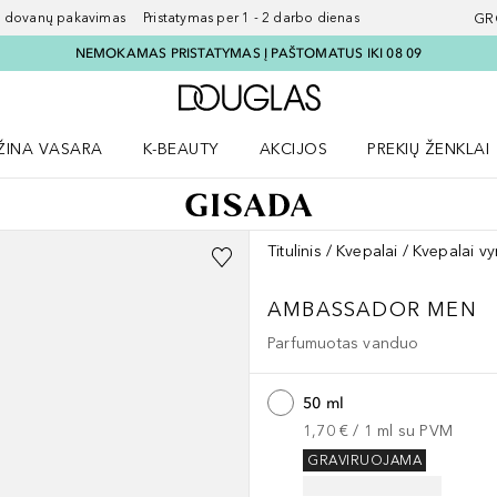
ovanų pakavimas Pristatymas per 1 - 2 darbo dienas
GR
NEMOKAMAS PRISTATYMAS Į PAŠTOMATUS IKI 08 09
Į Douglas pagrindinį pu
ŽINA VASARA
K-BEAUTY
AKCIJOS
PREKIŲ ŽENKLAI
meniu
aryti Amžina vasara meniu
Atidaryti AKCIJOS meniu
Atidaryti PREKIŲ 
Titulinis
Kvepalai
Kvepalai v
AMBASSADOR MEN
Parfumuotas vanduo
50 ml
1,70 €
 / 
1
ml
su PVM
GRAVIRUOJAMA