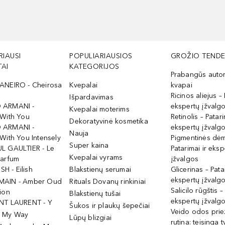
RIAUSI
POPULIARIAUSIOS
GROŽIO TENDE
AI
KATEGORIJOS
Prabangūs auto
ANEIRO - Cheirosa
Kvepalai
kvapai
Ricinos aliejus – 
Išpardavimas
 ARMANI -
ekspertų įžvalg
Kvepalai moterims
 With You
Retinolis – Patari
Dekoratyvinė kosmetika
 ARMANI -
ekspertų įžvalg
Nauja
With You Intensely
Pigmentinės dė
Super kaina
L GAULTIER - Le
Patarimai ir eksp
Kvepalai vyrams
Parfum
įžvalgos
ISH - Eilish
Blakstienų serumai
Glicerinas – Pata
ekspertų įžvalg
MAIN - Amber Oud
Rituals Dovanų rinkiniai
Salicilo rūgštis –
ion
Blakstienų tušai
ekspertų įžvalg
NT LAURENT - Y
Šukos ir plaukų šepečiai
Veido odos prie
- My Way
Lūpų blizgiai
rutina: teisinga 