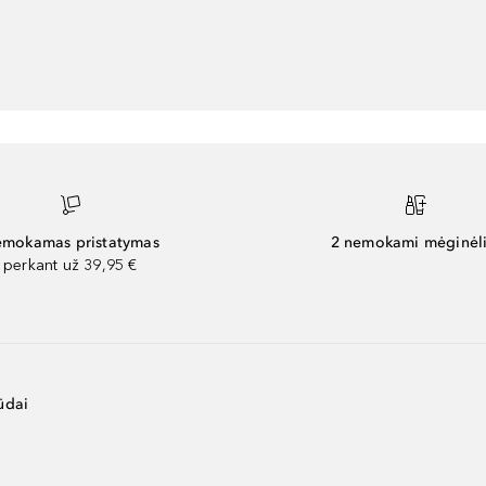
mokamas pristatymas
2 nemokami mėginėli
perkant už 39,95 €
ūdai