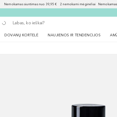
Nemokamas siuntimas nuo 39,95 € 2 nemokami mėginėliai Nemokamas d
Grįžk atgal
Vykdykite paiešką
DOVANŲ KORTELĖ
NAUJIENOS IR TENDENCIJOS
AM
Atidaryti NAUJIENOS IR TENDENCIJOS 
Atid