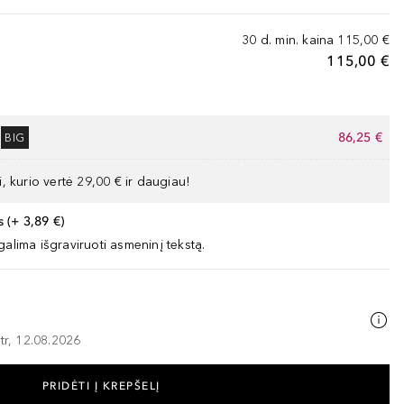
30 d. min. kaina
115,00 €
115,00 €
86,25 €
BIG
, kurio vertė 29,00 € ir daugiau!
 (+ 3,89 €)
galima išgraviruoti asmeninį tekstą.
tr, 12.08.2026
PRIDĖTI Į KREPŠELĮ