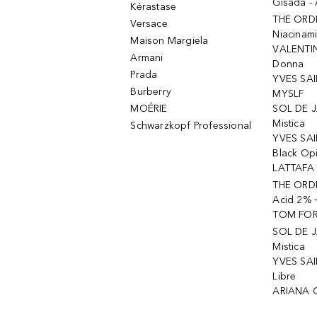
Gisada -
Kérastase
THE ORD
Versace
Niacinam
Maison Margiela
VALENTIN
Armani
Donna
Prada
YVES SAI
Burberry
MYSLF
MOÉRIE
SOL DE J
Mistica
Schwarzkopf Professional
YVES SAI
Black Op
LATTAFA 
THE ORDI
Acid 2% 
TOM FORD
SOL DE J
Mistica
YVES SAI
Libre
ARIANA 