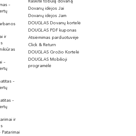
Raskite tobulą dovaną
imas –
Dovanų idėjos Jai
ertų
Dovanų idėjos Jam
DOUGLAS Dovanų kortelė
garbanos
DOUGLAS PDF kuponas
i ir
Atsiėmimas parduotuvėje
os
Click & Return
nikiūras
DOUGLAS Grožio Kortelė
DOUGLAS Mobilioji
i –
programėlė
ertų
atitas –
ertų
atitas –
ertų
arimai ir
os
 Patarimai