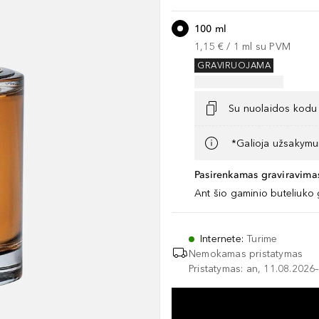
100 ml
1,15 €
 / 
1
ml
su PVM
GRAVIRUOJAMA
Su nuolaidos kodu
*Galioja užsakymui
Pasirenkamas graviravimas
Ant šio gaminio buteliuko 
Internete
:
Turime
Nemokamas pristatymas
Pristatymas: an, 11.08.2026–