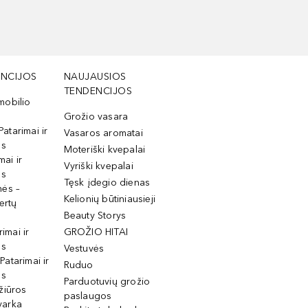
NCIJOS
NAUJAUSIOS
TENDENCIJOS
mobilio
Grožio vasara
Patarimai ir
Vasaros aromatai
os
Moteriški kvepalai
mai ir
Vyriški kvepalai
os
Tęsk įdegio dienas
mės –
Kelionių būtiniausieji
ertų
Beauty Storys
rimai ir
GROŽIO HITAI
os
Vestuvės
 Patarimai ir
Ruduo
os
Parduotuvių grožio
žiūros
paslaugos
tvarka