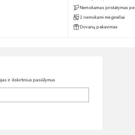
Nemokamas pristatymas per
2 nemokami mėginėliai
Dovanų pakavimas
as ir išskirtinius pasiūlymus