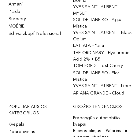
Donna
Armani
YVES SAINT LAURENT -
Prada
MYSLF
Burberry
SOL DE JANEIRO - Agua
MOÉRIE
Mistica
YVES SAINT LAURENT - Black
Schwarzkopf Professional
Opium
LATTAFA - Yara
THE ORDINARY - Hyaluronic
Acid 2% + B5
TOM FORD - Lost Cherry
SOL DE JANEIRO - Flor
Mistica
YVES SAINT LAURENT - Libre
ARIANA GRANDE - Cloud
POPULIARIAUSIOS
GROŽIO TENDENCIJOS
KATEGORIJOS
Prabangūs automobilio
Kvepalai
kvapai
Ricinos aliejus – Patarimai ir
Išpardavimas