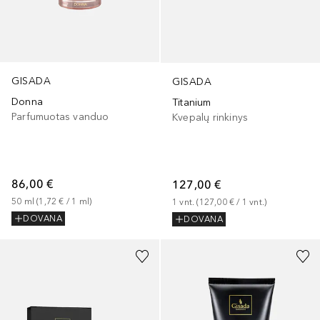
GISADA
GISADA
Donna
Titanium
Parfumuotas vanduo
Kvepalų rinkinys
86,00 €
127,00 €
50
ml
 (
1,72 €
 / 
1
ml
)
1
vnt.
 (
127,00 €
 / 
1
vnt.
)
DOVANA
DOVANA