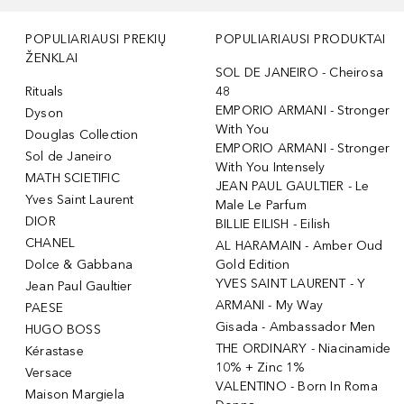
POPULIARIAUSI PREKIŲ
POPULIARIAUSI PRODUKTAI
ŽENKLAI
SOL DE JANEIRO - Cheirosa
Rituals
48
EMPORIO ARMANI - Stronger
Dyson
With You
Douglas Collection
EMPORIO ARMANI - Stronger
Sol de Janeiro
With You Intensely
MATH SCIETIFIC
JEAN PAUL GAULTIER - Le
Yves Saint Laurent
Male Le Parfum
DIOR
BILLIE EILISH - Eilish
CHANEL
AL HARAMAIN - Amber Oud
Dolce & Gabbana
Gold Edition
YVES SAINT LAURENT - Y
Jean Paul Gaultier
ARMANI - My Way
PAESE
Gisada - Ambassador Men
HUGO BOSS
THE ORDINARY - Niacinamide
Kérastase
10% + Zinc 1%
Versace
VALENTINO - Born In Roma
Maison Margiela