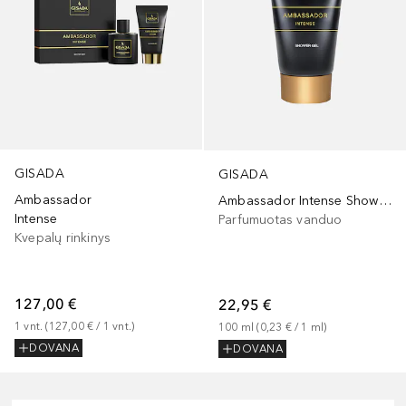
GISADA
GISADA
Ambassador
Ambassador Intense Shower Gel
Intense
Parfumuotas vanduo
Kvepalų rinkinys
127,00 €
22,95 €
1
vnt.
 (
127,00 €
 / 
1
vnt.
)
100
ml
 (
0,23 €
 / 
1
ml
)
DOVANA
DOVANA