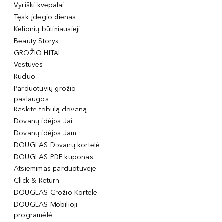
Vyriški kvepalai
Tęsk įdegio dienas
Kelionių būtiniausieji
Beauty Storys
GROŽIO HITAI
Vestuvės
Ruduo
Parduotuvių grožio
paslaugos
Raskite tobulą dovaną
Dovanų idėjos Jai
Dovanų idėjos Jam
DOUGLAS Dovanų kortelė
DOUGLAS PDF kuponas
Atsiėmimas parduotuvėje
Click & Return
DOUGLAS Grožio Kortelė
DOUGLAS Mobilioji
programėlė