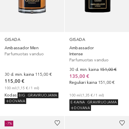
GISADA
GISADA
Ambassador Men
Ambassador
Parfumuotas vanduo
Intense
Parfumuotas vanduo
30 d. min. kaina
151,00 €
30 d. min. kaina
115,00 €
135,00 €
115,00 €
Reguliari kaina
151,00 €
100
ml
 (
1,15 €
 / 
1
ml
)
Kodas
:
BIG
GRAVIRUOJAMA
100
ml
 (
1,35 €
 / 
1
ml
)
DOVANA
E-KAINA
GRAVIRUOJAMA
DOVANA
-7%