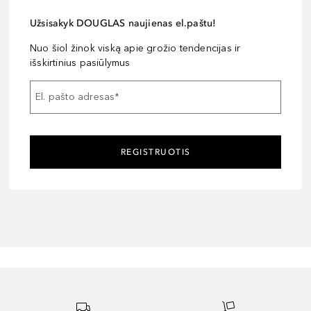
Užsisakyk DOUGLAS naujienas el.paštu!
Nuo šiol žinok viską apie grožio tendencijas ir
išskirtinius pasiūlymus
El. pašto adresas
*
REGISTRUOTIS