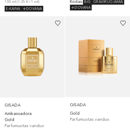
Kodas
:
BIG
GRAVIRUOJAMA
100
ml
 (
1,35 €
 / 
1
ml
)
DOVANA
E-KAINA
DOVANA
GISADA
GISADA
Gold
Ambassadora
Parfumuotas vanduo
Gold
Parfumuotas vanduo