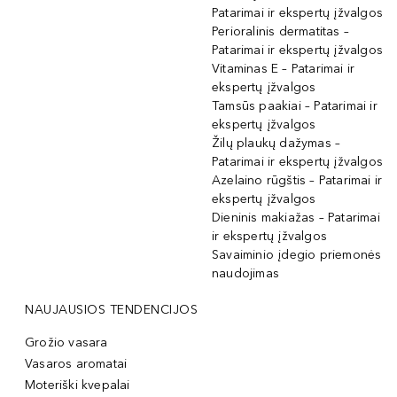
Patarimai ir ekspertų įžvalgos
Perioralinis dermatitas –
Patarimai ir ekspertų įžvalgos
Vitaminas E – Patarimai ir
ekspertų įžvalgos
Tamsūs paakiai – Patarimai ir
ekspertų įžvalgos
Žilų plaukų dažymas –
Patarimai ir ekspertų įžvalgos
Azelaino rūgštis – Patarimai ir
ekspertų įžvalgos
Dieninis makiažas – Patarimai
ir ekspertų įžvalgos
Savaiminio įdegio priemonės
naudojimas
NAUJAUSIOS TENDENCIJOS
Grožio vasara
Vasaros aromatai
Moteriški kvepalai