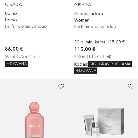
GISADA
GISADA
Uomo
Ambassadora
Uomo
Women
Parfumuotas vanduo
Parfumuotas vanduo
30 d. min. kaina
115,00 €
86,00 €
115,00 €
50
ml
 (
1,72 €
 / 
1
ml
)
100
ml
 (
1,15 €
 / 
1
ml
)
Kodas
:
DOVANA
BIG
GRAVIRUOJAMA
DOVANA