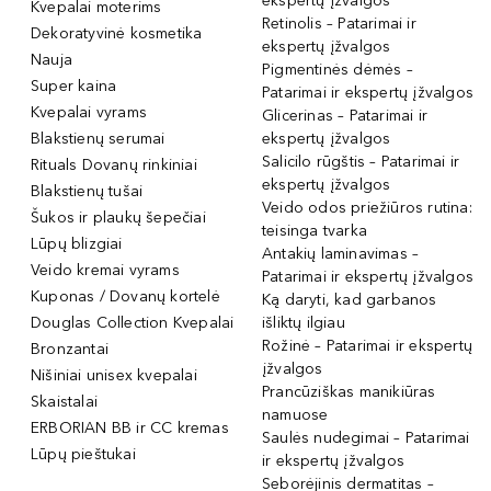
ekspertų įžvalgos
Kvepalai moterims
Retinolis – Patarimai ir
Dekoratyvinė kosmetika
ekspertų įžvalgos
Nauja
Pigmentinės dėmės –
Super kaina
Patarimai ir ekspertų įžvalgos
Kvepalai vyrams
Glicerinas – Patarimai ir
Blakstienų serumai
ekspertų įžvalgos
Salicilo rūgštis – Patarimai ir
Rituals Dovanų rinkiniai
ekspertų įžvalgos
Blakstienų tušai
Veido odos priežiūros rutina:
Šukos ir plaukų šepečiai
teisinga tvarka
Lūpų blizgiai
Antakių laminavimas –
Veido kremai vyrams
Patarimai ir ekspertų įžvalgos
Kuponas / Dovanų kortelė
Ką daryti, kad garbanos
Douglas Collection Kvepalai
išliktų ilgiau
Rožinė – Patarimai ir ekspertų
Bronzantai
įžvalgos
Nišiniai unisex kvepalai
Prancūziškas manikiūras
Skaistalai
namuose
ERBORIAN BB ir CC kremas
Saulės nudegimai – Patarimai
Lūpų pieštukai
ir ekspertų įžvalgos
Seborėjinis dermatitas –