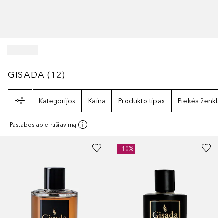
GISADA
12
REZULTATAI
GISADA
(
12
)
Filtras
Kategorijos
Kaina
Produkto tipas
Prekės ženkl
Pastabos apie rūšiavimą
-10%