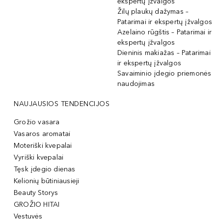
ekspertų įžvalgos
Žilų plaukų dažymas –
Patarimai ir ekspertų įžvalgos
Azelaino rūgštis – Patarimai ir
ekspertų įžvalgos
Dieninis makiažas – Patarimai
ir ekspertų įžvalgos
Savaiminio įdegio priemonės
naudojimas
NAUJAUSIOS TENDENCIJOS
Grožio vasara
Vasaros aromatai
Moteriški kvepalai
Vyriški kvepalai
Tęsk įdegio dienas
Kelionių būtiniausieji
Beauty Storys
GROŽIO HITAI
Vestuvės