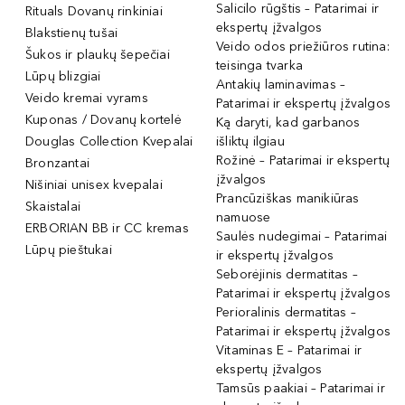
Salicilo rūgštis – Patarimai ir
Rituals Dovanų rinkiniai
ekspertų įžvalgos
Blakstienų tušai
Veido odos priežiūros rutina:
Šukos ir plaukų šepečiai
teisinga tvarka
Lūpų blizgiai
Antakių laminavimas –
Veido kremai vyrams
Patarimai ir ekspertų įžvalgos
Kuponas / Dovanų kortelė
Ką daryti, kad garbanos
Douglas Collection Kvepalai
išliktų ilgiau
Rožinė – Patarimai ir ekspertų
Bronzantai
įžvalgos
Nišiniai unisex kvepalai
Prancūziškas manikiūras
Skaistalai
namuose
ERBORIAN BB ir CC kremas
Saulės nudegimai – Patarimai
Lūpų pieštukai
ir ekspertų įžvalgos
Seborėjinis dermatitas –
Patarimai ir ekspertų įžvalgos
Perioralinis dermatitas –
Patarimai ir ekspertų įžvalgos
Vitaminas E – Patarimai ir
ekspertų įžvalgos
Tamsūs paakiai – Patarimai ir