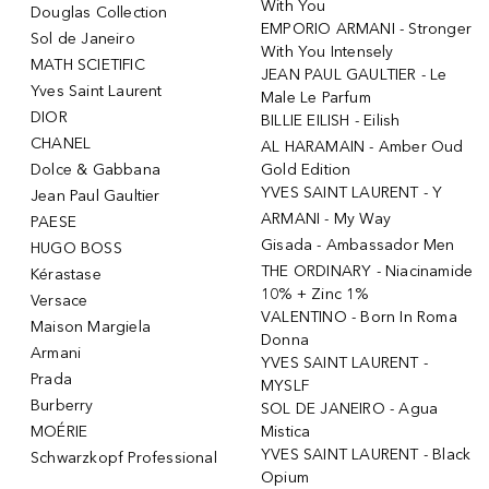
With You
Douglas Collection
EMPORIO ARMANI - Stronger
Sol de Janeiro
With You Intensely
MATH SCIETIFIC
JEAN PAUL GAULTIER - Le
Yves Saint Laurent
Male Le Parfum
DIOR
BILLIE EILISH - Eilish
CHANEL
AL HARAMAIN - Amber Oud
Dolce & Gabbana
Gold Edition
YVES SAINT LAURENT - Y
Jean Paul Gaultier
ARMANI - My Way
PAESE
Gisada - Ambassador Men
HUGO BOSS
THE ORDINARY - Niacinamide
Kérastase
10% + Zinc 1%
Versace
VALENTINO - Born In Roma
Maison Margiela
Donna
Armani
YVES SAINT LAURENT -
Prada
MYSLF
Burberry
SOL DE JANEIRO - Agua
MOÉRIE
Mistica
YVES SAINT LAURENT - Black
Schwarzkopf Professional
Opium