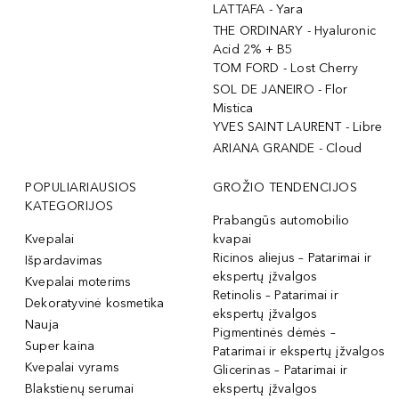
LATTAFA - Yara
THE ORDINARY - Hyaluronic
Acid 2% + B5
TOM FORD - Lost Cherry
SOL DE JANEIRO - Flor
Mistica
YVES SAINT LAURENT - Libre
ARIANA GRANDE - Cloud
POPULIARIAUSIOS
GROŽIO TENDENCIJOS
KATEGORIJOS
Prabangūs automobilio
Kvepalai
kvapai
Ricinos aliejus – Patarimai ir
Išpardavimas
ekspertų įžvalgos
Kvepalai moterims
Retinolis – Patarimai ir
Dekoratyvinė kosmetika
ekspertų įžvalgos
Nauja
Pigmentinės dėmės –
Super kaina
Patarimai ir ekspertų įžvalgos
Kvepalai vyrams
Glicerinas – Patarimai ir
Blakstienų serumai
ekspertų įžvalgos