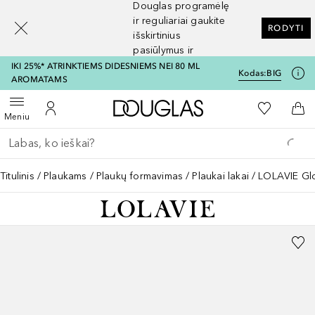
Douglas programėlę
[navigation.slideout.screenreader]
ir reguliariai gaukite
RODYTI
išskirtinius
pasiūlymus ir
nuolaidas
IKI 25%* ATRINKTIEMS DIDESNIEMS NEI 80 ML
Kodas:
BIG
AROMATAMS
Į Douglas pagrindinį pu
Į mano nor
Atidaryti meniu
Į mano paskyrą
Į kr
Meniu
Grįžk atgal
Vykdykite paiešką
Titulinis
Plaukams
Plaukų formavimas
Plaukai lakai
LOLAVIE Glo