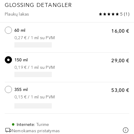
GLOSSING DETANGLER
Plaukų lakas
5
(
1
)
60 ml
16,00 €
0,27 €
 / 
1
ml
su PVM
150 ml
29,00 €
0,19 €
 / 
1
ml
su PVM
355 ml
53,00 €
0,15 €
 / 
1
ml
su PVM
Internete
:
Turime
Nemokamas pristatymas