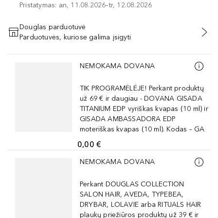
Pristatymas: an, 11.08.2026–tr, 12.08.2026
Douglas parduotuvė
Parduotuvės, kuriose galima įsigyti
PRIDĖTI Į KREPŠELĮ
Praleisti slankiklį
NEMOKAMA DOVANA
TIK PROGRAMĖLĖJE! Perkant produktų
už 69 € ir daugiau - DOVANA GISADA
TITANIUM EDP vyriškas kvapas (10 ml) ir
GISADA AMBASSADORA EDP
moteriškas kvapas (10 ml). Kodas – GA
0,00 €
Praleisti slankiklį
NEMOKAMA DOVANA
Perkant DOUGLAS COLLECTION
SALON HAIR, AVEDA, TYPEBEA,
DRYBAR, LOLAVIE arba RITUALS HAIR
plaukų priežiūros produktų už 39 € ir