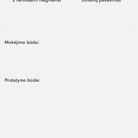
2 nemokami mėginėliai
Dovanų pakavimas
Mokėjimo būdai
Pristatymo būdai