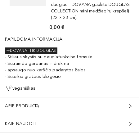
daugiau - DOVANA gaukite DOUGLAS
COLLECTION mini medžiaginį krepšelį
(22 × 23 cm).
0,00 €
PAPILDOMA INFORMACIJA
DOVANA
TIK DOUGLAS
Stiliaus skystis su daugiafunkcine formule
Sutramdo garbanas ir drėkina
apsaugo nuo karščio padarytos žalos
Suteikia gražaus blizgesio
veganiškas
APIE PRODUKTĄ
KAIP NAUDOTI