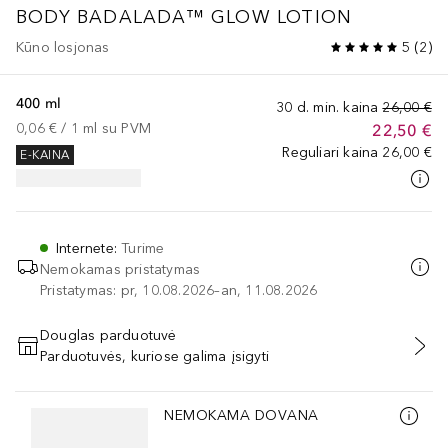
BODY BADALADA™
GLOW LOTION
Kūno losjonas
5
(
2
)
400 ml
30 d. min. kaina
26,00 €
0,06 €
 / 
1
ml
su PVM
22,50 €
Reguliari kaina
26,00 €
E-KAINA
Internete
:
Turime
Nemokamas pristatymas
Pristatymas: pr, 10.08.2026–an, 11.08.2026
Douglas parduotuvė
Parduotuvės, kuriose galima įsigyti
PRIDĖTI Į KREPŠELĮ
Praleisti slankiklį
NEMOKAMA DOVANA