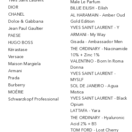
Yves Saint Laurent
Male Le Parfum
DIOR
BILLIE EILISH - Eilish
CHANEL
AL HARAMAIN - Amber Oud
Dolce & Gabbana
Gold Edition
YVES SAINT LAURENT - Y
Jean Paul Gaultier
ARMANI - My Way
PAESE
Gisada - Ambassador Men
HUGO BOSS
THE ORDINARY - Niacinamide
Kérastase
10% + Zinc 1%
Versace
VALENTINO - Born In Roma
Maison Margiela
Donna
Armani
YVES SAINT LAURENT -
Prada
MYSLF
Burberry
SOL DE JANEIRO - Agua
MOÉRIE
Mistica
YVES SAINT LAURENT - Black
Schwarzkopf Professional
Opium
LATTAFA - Yara
THE ORDINARY - Hyaluronic
Acid 2% + B5
TOM FORD - Lost Cherry