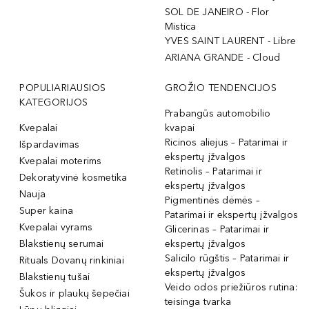
SOL DE JANEIRO - Flor
Mistica
YVES SAINT LAURENT - Libre
ARIANA GRANDE - Cloud
POPULIARIAUSIOS
GROŽIO TENDENCIJOS
KATEGORIJOS
Prabangūs automobilio
Kvepalai
kvapai
Ricinos aliejus – Patarimai ir
Išpardavimas
ekspertų įžvalgos
Kvepalai moterims
Retinolis – Patarimai ir
Dekoratyvinė kosmetika
ekspertų įžvalgos
Nauja
Pigmentinės dėmės –
Super kaina
Patarimai ir ekspertų įžvalgos
Kvepalai vyrams
Glicerinas – Patarimai ir
Blakstienų serumai
ekspertų įžvalgos
Salicilo rūgštis – Patarimai ir
Rituals Dovanų rinkiniai
ekspertų įžvalgos
Blakstienų tušai
Veido odos priežiūros rutina:
Šukos ir plaukų šepečiai
teisinga tvarka