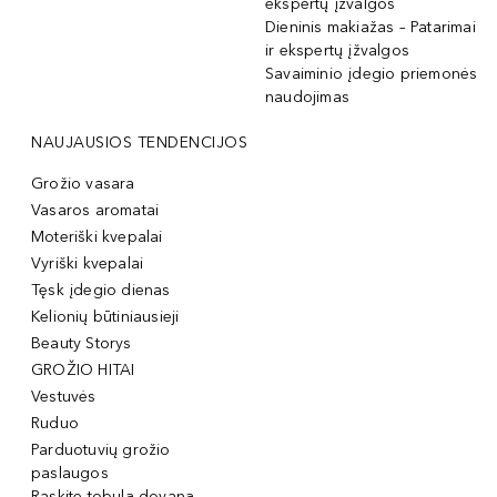
ekspertų įžvalgos
Dieninis makiažas – Patarimai
ir ekspertų įžvalgos
Savaiminio įdegio priemonės
naudojimas
NAUJAUSIOS TENDENCIJOS
Grožio vasara
Vasaros aromatai
Moteriški kvepalai
Vyriški kvepalai
Tęsk įdegio dienas
Kelionių būtiniausieji
Beauty Storys
GROŽIO HITAI
Vestuvės
Ruduo
Parduotuvių grožio
paslaugos
Raskite tobulą dovaną