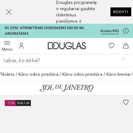
Douglas programėlę
[navigation.slideout.screenreader]
ir reguliariai gaukite
RODYTI
išskirtinius
pasiūlymus ir
nuolaidas
IKI 25%* ATRINKTIEMS DIDESNIEMS NEI 80 ML
Kodas:
BIG
AROMATAMS
Į Douglas pagrindinį pu
Į mano nor
Atidaryti meniu
Į mano paskyrą
Į kr
Meniu
Grįžk atgal
Vykdykite paiešką
Titulinis
Kūno odos priežiūra
Kūno odos priežiūra
Kūno kremai
-13%
NAUJA