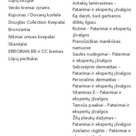
Lūpų blizgiai
Antakių laminavimas –
Veido kremai vyrams
Patarimai ir ekspertų įžvalgos
Kuponas / Dovanų kortelė
Ką daryti, kad garbanos
Douglas Collection Kvepalai
išliktų ilgiau
Rožinė – Patarimai ir ekspertų
Bronzantai
įžvalgos
Nišiniai unisex kvepalai
Prancūziškas manikiūras
Skaistalai
namuose
ERBORIAN BB ir CC kremas
Saulės nudegimai – Patarimai
Lūpų pieštukai
ir ekspertų įžvalgos
Seborėjinis dermatitas –
Patarimai ir ekspertų įžvalgos
Perioralinis dermatitas –
Patarimai ir ekspertų įžvalgos
Vitaminas E – Patarimai ir
ekspertų įžvalgos
Tamsūs paakiai – Patarimai ir
ekspertų įžvalgos
Žilų plaukų dažymas –
Patarimai ir ekspertų įžvalgos
Azelaino rūgštis – Patarimai ir