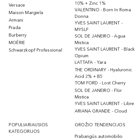
10% + Zinc 1%
Versace
VALENTINO - Born In Roma
Maison Margiela
Donna
Armani
YVES SAINT LAURENT -
Prada
MYSLF
Burberry
SOL DE JANEIRO - Agua
MOÉRIE
Mistica
YVES SAINT LAURENT - Black
Schwarzkopf Professional
Opium
LATTAFA - Yara
THE ORDINARY - Hyaluronic
Acid 2% + B5
TOM FORD - Lost Cherry
SOL DE JANEIRO - Flor
Mistica
YVES SAINT LAURENT - Libre
ARIANA GRANDE - Cloud
POPULIARIAUSIOS
GROŽIO TENDENCIJOS
KATEGORIJOS
Prabangūs automobilio