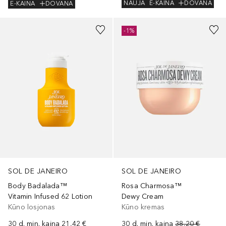
NAUJA
E-KAINA
DOVANA
E-KAINA
DOVANA
-1%
SOL DE JANEIRO
SOL DE JANEIRO
Body Badalada™
Rosa Charmosa™
Vitamin Infused 62 Lotion
Dewy Cream
Kūno losjonas
Kūno kremas
30 d. min. kaina
21,42 €
30 d. min. kaina
38,20 €