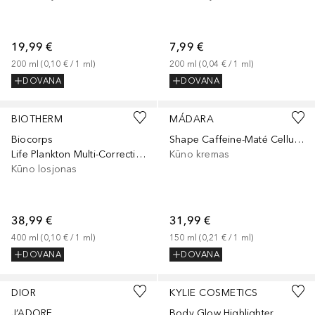
19,99 €
7,99 €
200
ml
 (
0,10 €
 / 
1
ml
)
200
ml
 (
0,04 €
 / 
1
ml
)
DOVANA
DOVANA
BIOTHERM
MÁDARA
Biocorps
Shape Caffeine-Maté Cellulite Cream
Life Plankton Multi-Corrective Body Milk
Kūno kremas
Kūno losjonas
38,99 €
31,99 €
400
ml
 (
0,10 €
 / 
1
ml
)
150
ml
 (
0,21 €
 / 
1
ml
)
DOVANA
DOVANA
DIOR
KYLIE COSMETICS
J’ADORE
Body Glow Highlighter