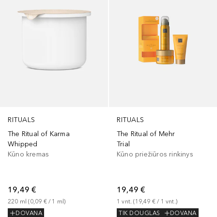
RITUALS
RITUALS
The Ritual of Karma
The Ritual of Mehr
Whipped
Trial
Kūno kremas
Kūno priežiūros rinkinys
19,49 €
19,49 €
220
ml
 (
0,09 €
 / 
1
ml
)
1
vnt.
 (
19,49 €
 / 
1
vnt.
)
DOVANA
TIK DOUGLAS
DOVANA