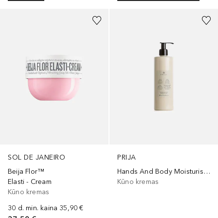
SOL DE JANEIRO
PRIJA
Beija Flor™
Hands And Body Moisturiser With Vitamin E
Elasti - Cream
Kūno kremas
Kūno kremas
30 d. min. kaina
35,90 €