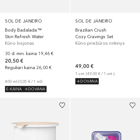
SOL DE JANEIRO
SOL DE JANEIRO
Body Badalada™
Brazilian Crush
Skin Refresh Water
Cozy Cravings Set
Kūno losjonas
Kūno priežiūros rinkinys
30 d. min. kaina
19,46 €
20,50 €
49,00 €
Reguliari kaina
26,00 €
1
vnt.
 (
49,00 €
 / 
1
vnt.
)
DOVANA
400
ml
 (
0,05 €
 / 
1
ml
)
E-KAINA
DOVANA