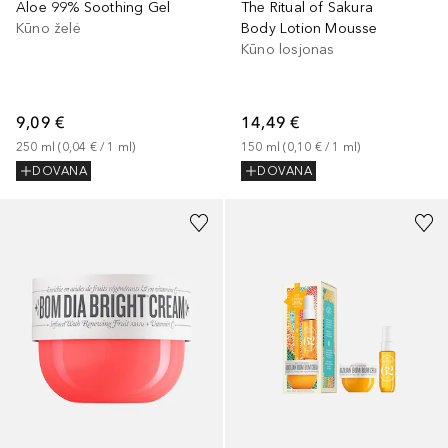
Aloe 99% Soothing Gel
The Ritual of Sakura
Kūno želė
Body Lotion Mousse
Kūno losjonas
9,09 €
14,49 €
250
ml
 (
0,04 €
 / 
1
ml
)
150
ml
 (
0,10 €
 / 
1
ml
)
DOVANA
DOVANA