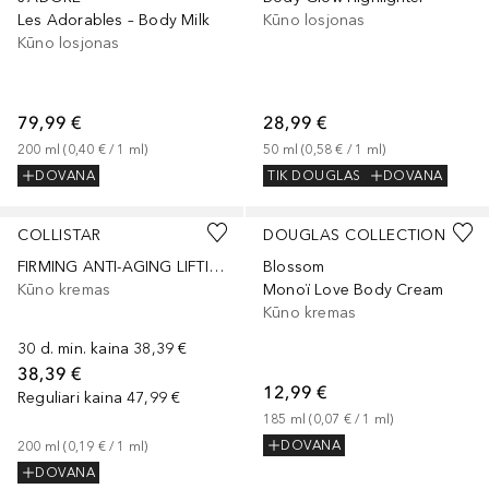
Les Adorables – Body Milk
Kūno losjonas
Kūno losjonas
79,99 €
28,99 €
200
ml
 (
0,40 €
 / 
1
ml
)
50
ml
 (
0,58 €
 / 
1
ml
)
DOVANA
TIK DOUGLAS
DOVANA
COLLISTAR
DOUGLAS COLLECTION
FIRMING ANTI-AGING LIFTING CREAM
Blossom
Kūno kremas
Monoï Love Body Cream
Kūno kremas
30 d. min. kaina
38,39 €
38,39 €
12,99 €
Reguliari kaina
47,99 €
185
ml
 (
0,07 €
 / 
1
ml
)
DOVANA
200
ml
 (
0,19 €
 / 
1
ml
)
DOVANA