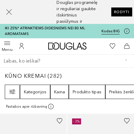
Douglas programėlę
[navigation.slideout.screenreader]
ir reguliariai gaukite
RODYTI
išskirtinius
pasiūlymus ir
nuolaidas
IKI 25%* ATRINKTIEMS DIDESNIEMS NEI 80 ML
Kodas:
BIG
AROMATAMS
Į Douglas pagrindinį pu
Į mano nor
Atidaryti meniu
Į mano paskyrą
Į kr
Meniu
Grįžk atgal
Vykdykite paiešką
KŪNO KREMAI
282
REZULTATAI
KŪNO KREMAI
(
282
)
Filtras
Kategorijos
Kaina
Produkto tipas
Prekės ženkl
Pastabos apie rūšiavimą
-3%