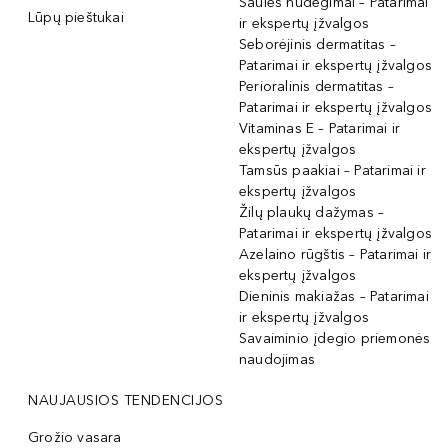
Saulės nudegimai – Patarimai
Lūpų pieštukai
ir ekspertų įžvalgos
Seborėjinis dermatitas –
Patarimai ir ekspertų įžvalgos
Perioralinis dermatitas –
Patarimai ir ekspertų įžvalgos
Vitaminas E – Patarimai ir
ekspertų įžvalgos
Tamsūs paakiai – Patarimai ir
ekspertų įžvalgos
Žilų plaukų dažymas –
Patarimai ir ekspertų įžvalgos
Azelaino rūgštis – Patarimai ir
ekspertų įžvalgos
Dieninis makiažas – Patarimai
ir ekspertų įžvalgos
Savaiminio įdegio priemonės
naudojimas
NAUJAUSIOS TENDENCIJOS
Grožio vasara