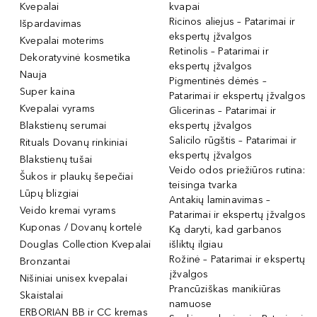
Kvepalai
kvapai
Ricinos aliejus – Patarimai ir
Išpardavimas
ekspertų įžvalgos
Kvepalai moterims
Retinolis – Patarimai ir
Dekoratyvinė kosmetika
ekspertų įžvalgos
Nauja
Pigmentinės dėmės –
Super kaina
Patarimai ir ekspertų įžvalgos
Kvepalai vyrams
Glicerinas – Patarimai ir
Blakstienų serumai
ekspertų įžvalgos
Salicilo rūgštis – Patarimai ir
Rituals Dovanų rinkiniai
ekspertų įžvalgos
Blakstienų tušai
Veido odos priežiūros rutina:
Šukos ir plaukų šepečiai
teisinga tvarka
Lūpų blizgiai
Antakių laminavimas –
Veido kremai vyrams
Patarimai ir ekspertų įžvalgos
Kuponas / Dovanų kortelė
Ką daryti, kad garbanos
Douglas Collection Kvepalai
išliktų ilgiau
Rožinė – Patarimai ir ekspertų
Bronzantai
įžvalgos
Nišiniai unisex kvepalai
Prancūziškas manikiūras
Skaistalai
namuose
ERBORIAN BB ir CC kremas