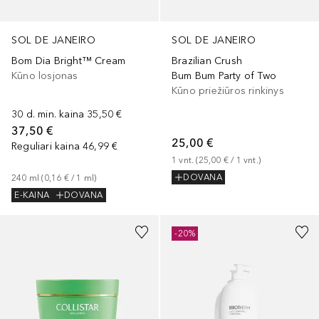
SOL DE JANEIRO
SOL DE JANEIRO
Brazilian Crush
Bom Dia Bright™ Cream
Bum Bum Party of Two
Kūno losjonas
Kūno priežiūros rinkinys
30 d. min. kaina
35,50 €
37,50 €
25,00 €
Reguliari kaina
46,99 €
1
vnt.
 (
25,00 €
 / 
1
vnt.
)
DOVANA
240
ml
 (
0,16 €
 / 
1
ml
)
E-KAINA
DOVANA
-20%