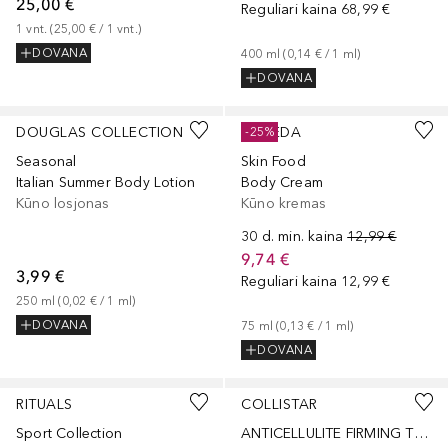
25,00 €
Reguliari kaina
68,99 €
1
vnt.
 (
25,00 €
 / 
1
vnt.
)
DOVANA
400
ml
 (
0,14 €
 / 
1
ml
)
DOVANA
DOUGLAS COLLECTION
WELEDA
-25%
Seasonal
Skin Food
Italian Summer Body Lotion
Body Cream
Kūno losjonas
Kūno kremas
30 d. min. kaina
12,99 €
9,74 €
3,99 €
Reguliari kaina
12,99 €
250
ml
 (
0,02 €
 / 
1
ml
)
DOVANA
75
ml
 (
0,13 €
 / 
1
ml
)
DOVANA
RITUALS
COLLISTAR
Sport Collection
ANTICELLULITE FIRMING THERMAL CREAM