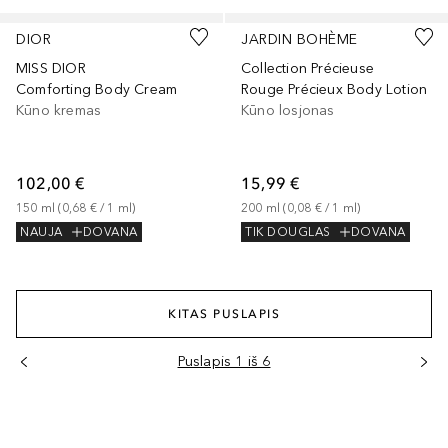
DIOR
JARDIN BOHÈME
MISS DIOR
Collection Précieuse
Comforting Body Cream
Rouge Précieux Body Lotion
Kūno kremas
Kūno losjonas
102,00 €
15,99 €
150
ml
 (
0,68 €
 / 
1
ml
)
200
ml
 (
0,08 €
 / 
1
ml
)
NAUJA
DOVANA
TIK DOUGLAS
DOVANA
KITAS PUSLAPIS
Puslapis 1 iš 6