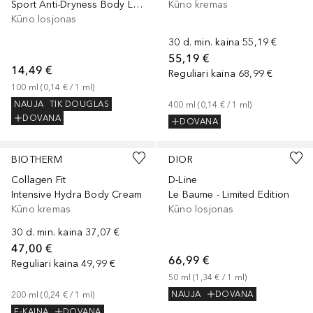
Sport Anti-Dryness Body Lotion
Kūno kremas
Kūno losjonas
30 d. min. kaina
55,19 €
55,19 €
14,49 €
Reguliari kaina
68,99 €
100
ml
 (
0,14 €
 / 
1
ml
)
NAUJA
TIK DOUGLAS
400
ml
 (
0,14 €
 / 
1
ml
)
DOVANA
DOVANA
BIOTHERM
DIOR
Collagen Fit
D-Line
Intensive Hydra Body Cream
Le Baume - Limited Edition
Kūno kremas
Kūno losjonas
30 d. min. kaina
37,07 €
47,00 €
66,99 €
Reguliari kaina
49,99 €
50
ml
 (
1,34 €
 / 
1
ml
)
NAUJA
DOVANA
200
ml
 (
0,24 €
 / 
1
ml
)
E-KAINA
DOVANA