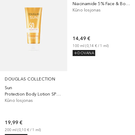
Niacinamide 5% Face & Body Emulsion
Kūno losjonas
14,49 €
100
ml
 (
0,14 €
 / 
1
ml
)
DOVANA
DOUGLAS COLLECTION
Sun
Protection Body Lotion SPF 50
Kūno losjonas
19,99 €
200
ml
 (
0,10 €
 / 
1
ml
)