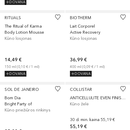
DOVANA
RITUALS
BIOTHERM
The Ritual of Karma
Lait Corporel
Body Lotion Mousse
Active Recovery
Kūno losjonas
Kūno losjonas
14,49 €
36,99 €
150
ml
 (
0,10 €
 / 
1
ml
)
400
ml
 (
0,09 €
 / 
1
ml
)
DOVANA
DOVANA
SOL DE JANEIRO
COLLISTAR
Bom Dia
ANTICELLULITE EVEN FINISH CRYO-GEL
Bright Party of
Kūno želė
Kūno priežiūros rinkinys
30 d. min. kaina
55,19 €
55,19 €