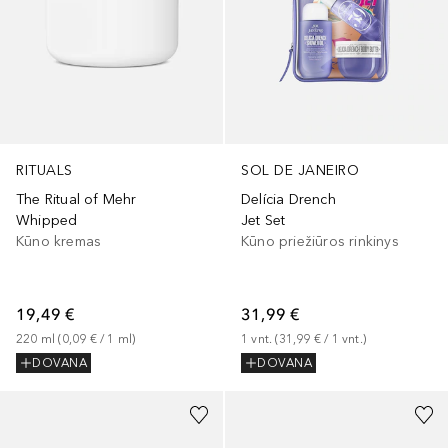
RITUALS
SOL DE JANEIRO
The Ritual of Mehr
Delícia Drench
Whipped
Jet Set
Kūno kremas
Kūno priežiūros rinkinys
19,49 €
31,99 €
220
ml
 (
0,09 €
 / 
1
ml
)
1
vnt.
 (
31,99 €
 / 
1
vnt.
)
DOVANA
DOVANA