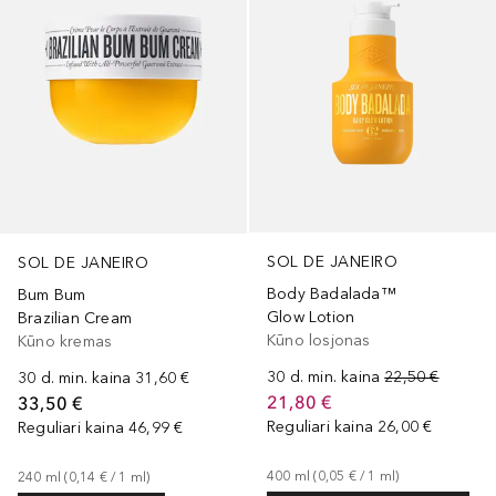
SOL DE JANEIRO
SOL DE JANEIRO
Body Badalada™
Bum Bum
Glow Lotion
Brazilian Cream
Kūno losjonas
Kūno kremas
30 d. min. kaina
22,50 €
30 d. min. kaina
31,60 €
21,80 €
33,50 €
Reguliari kaina
26,00 €
Reguliari kaina
46,99 €
400
ml
 (
0,05 €
 / 
1
ml
)
240
ml
 (
0,14 €
 / 
1
ml
)