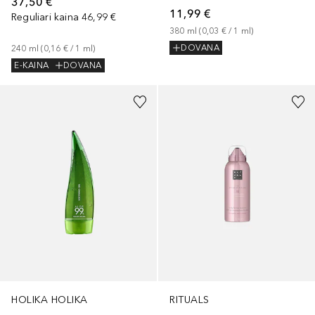
37,50 €
11,99 €
Reguliari kaina
46,99 €
380
ml
 (
0,03 €
 / 
1
ml
)
DOVANA
240
ml
 (
0,16 €
 / 
1
ml
)
E-KAINA
DOVANA
HOLIKA HOLIKA
RITUALS