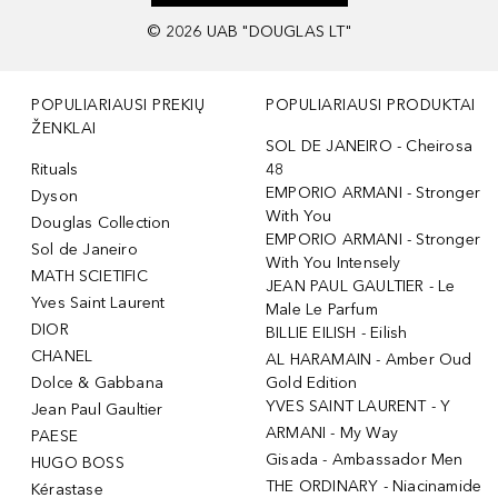
©
2026
UAB "DOUGLAS LT"
POPULIARIAUSI PREKIŲ
POPULIARIAUSI PRODUKTAI
ŽENKLAI
SOL DE JANEIRO - Cheirosa
Rituals
48
EMPORIO ARMANI - Stronger
Dyson
With You
Douglas Collection
EMPORIO ARMANI - Stronger
Sol de Janeiro
With You Intensely
MATH SCIETIFIC
JEAN PAUL GAULTIER - Le
Yves Saint Laurent
Male Le Parfum
DIOR
BILLIE EILISH - Eilish
CHANEL
AL HARAMAIN - Amber Oud
Dolce & Gabbana
Gold Edition
YVES SAINT LAURENT - Y
Jean Paul Gaultier
ARMANI - My Way
PAESE
Gisada - Ambassador Men
HUGO BOSS
THE ORDINARY - Niacinamide
Kérastase