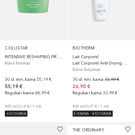
COLLISTAR
BIOTHERM
INTENSIVE RESHAPING FIRMING CREAM
Lait Corporel
Kūno kremas
Lait Corporel Anti-Drying Body Milk
Kūno losjonas
30 d. min. kaina
55,19 €
30 d. min. kaina
33,99 €
55,19 €
26,90 €
Reguliari kaina
68,99 €
Reguliari kaina
33,99 €
400
ml
 (
0,14 €
 / 
1
ml
)
400
ml
 (
0,07 €
 / 
1
ml
)
DOVANA
E-KAINA
DOVANA
THE ORDINARY