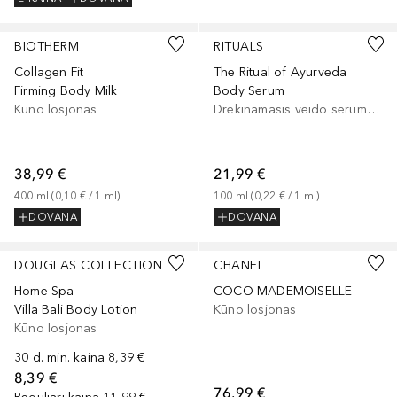
BIOTHERM
RITUALS
Collagen Fit
The Ritual of Ayurveda
Firming Body Milk
Body Serum
Kūno losjonas
Drėkinamasis veido serumas, Veido serumas/koncentratas
38,99 €
21,99 €
400
ml
 (
0,10 €
 / 
1
ml
)
100
ml
 (
0,22 €
 / 
1
ml
)
DOVANA
DOVANA
DOUGLAS COLLECTION
CHANEL
Home Spa
COCO MADEMOISELLE
Villa Bali Body Lotion
Kūno losjonas
Kūno losjonas
30 d. min. kaina
8,39 €
8,39 €
76,99 €