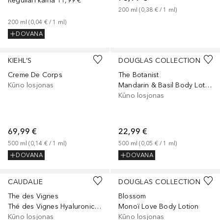
Reguliari kaina
11,99 €
200
ml
 (
0,38 €
 / 
1
ml
)
200
ml
 (
0,04 €
 / 
1
ml
)
DOVANA
KIEHL’S
DOUGLAS COLLECTION
Creme De Corps
The Botanist
Kūno losjonas
Mandarin & Basil Body Lotion
Kūno losjonas
69,99 €
22,99 €
500
ml
 (
0,14 €
 / 
1
ml
)
500
ml
 (
0,05 €
 / 
1
ml
)
DOVANA
DOVANA
CAUDALIE
DOUGLAS COLLECTION
The des Vignes
Blossom
Thé des Vignes Hyaluronic Nourishing Body Lotion
Monoï Love Body Lotion
Kūno losjonas
Kūno losjonas