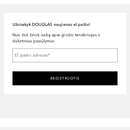
Užsisakyk DOUGLAS naujienas el.paštu!
Nuo šiol žinok viską apie grožio tendencijas ir
išskirtinius pasiūlymus
El. pašto adresas
*
REGISTRUOTIS