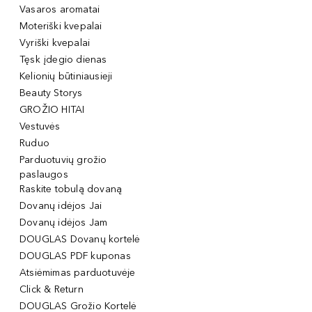
Vasaros aromatai
Moteriški kvepalai
Vyriški kvepalai
Tęsk įdegio dienas
Kelionių būtiniausieji
Beauty Storys
GROŽIO HITAI
Vestuvės
Ruduo
Parduotuvių grožio
paslaugos
Raskite tobulą dovaną
Dovanų idėjos Jai
Dovanų idėjos Jam
DOUGLAS Dovanų kortelė
DOUGLAS PDF kuponas
Atsiėmimas parduotuvėje
Click & Return
DOUGLAS Grožio Kortelė