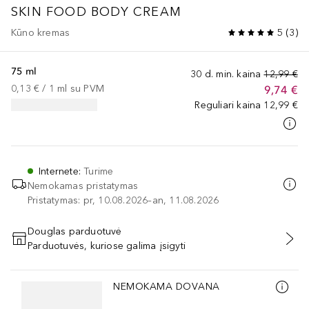
SKIN FOOD
BODY CREAM
Kūno kremas
5
(
3
)
75 ml
30 d. min. kaina
12,99 €
0,13 €
 / 
1
ml
su PVM
9,74 €
Reguliari kaina
12,99 €
Internete
:
Turime
Nemokamas pristatymas
Pristatymas: pr, 10.08.2026–an, 11.08.2026
Douglas parduotuvė
Parduotuvės, kuriose galima įsigyti
PRIDĖTI Į KREPŠELĮ
Praleisti slankiklį
NEMOKAMA DOVANA