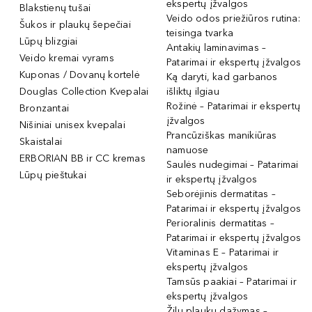
ekspertų įžvalgos
Blakstienų tušai
Veido odos priežiūros rutina:
Šukos ir plaukų šepečiai
teisinga tvarka
Lūpų blizgiai
Antakių laminavimas –
Veido kremai vyrams
Patarimai ir ekspertų įžvalgos
Kuponas / Dovanų kortelė
Ką daryti, kad garbanos
Douglas Collection Kvepalai
išliktų ilgiau
Rožinė – Patarimai ir ekspertų
Bronzantai
įžvalgos
Nišiniai unisex kvepalai
Prancūziškas manikiūras
Skaistalai
namuose
ERBORIAN BB ir CC kremas
Saulės nudegimai – Patarimai
Lūpų pieštukai
ir ekspertų įžvalgos
Seborėjinis dermatitas –
Patarimai ir ekspertų įžvalgos
Perioralinis dermatitas –
Patarimai ir ekspertų įžvalgos
Vitaminas E – Patarimai ir
ekspertų įžvalgos
Tamsūs paakiai – Patarimai ir
ekspertų įžvalgos
Žilų plaukų dažymas –