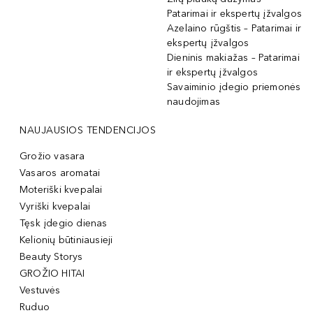
Patarimai ir ekspertų įžvalgos
Azelaino rūgštis – Patarimai ir
ekspertų įžvalgos
Dieninis makiažas – Patarimai
ir ekspertų įžvalgos
Savaiminio įdegio priemonės
naudojimas
NAUJAUSIOS TENDENCIJOS
Grožio vasara
Vasaros aromatai
Moteriški kvepalai
Vyriški kvepalai
Tęsk įdegio dienas
Kelionių būtiniausieji
Beauty Storys
GROŽIO HITAI
Vestuvės
Ruduo