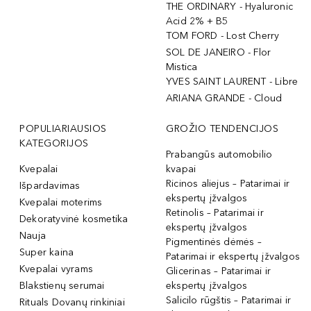
THE ORDINARY - Hyaluronic
Acid 2% + B5
TOM FORD - Lost Cherry
SOL DE JANEIRO - Flor
Mistica
YVES SAINT LAURENT - Libre
ARIANA GRANDE - Cloud
POPULIARIAUSIOS
GROŽIO TENDENCIJOS
KATEGORIJOS
Prabangūs automobilio
Kvepalai
kvapai
Ricinos aliejus – Patarimai ir
Išpardavimas
ekspertų įžvalgos
Kvepalai moterims
Retinolis – Patarimai ir
Dekoratyvinė kosmetika
ekspertų įžvalgos
Nauja
Pigmentinės dėmės –
Super kaina
Patarimai ir ekspertų įžvalgos
Kvepalai vyrams
Glicerinas – Patarimai ir
Blakstienų serumai
ekspertų įžvalgos
Salicilo rūgštis – Patarimai ir
Rituals Dovanų rinkiniai