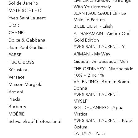
EMPORIO ARMANI - Stronger
Sol de Janeiro
With You Intensely
MATH SCIETIFIC
JEAN PAUL GAULTIER - Le
Yves Saint Laurent
Male Le Parfum
DIOR
BILLIE EILISH - Eilish
CHANEL
AL HARAMAIN - Amber Oud
Dolce & Gabbana
Gold Edition
YVES SAINT LAURENT - Y
Jean Paul Gaultier
ARMANI - My Way
PAESE
Gisada - Ambassador Men
HUGO BOSS
THE ORDINARY - Niacinamide
Kérastase
10% + Zinc 1%
Versace
VALENTINO - Born In Roma
Maison Margiela
Donna
Armani
YVES SAINT LAURENT -
Prada
MYSLF
Burberry
SOL DE JANEIRO - Agua
MOÉRIE
Mistica
YVES SAINT LAURENT - Black
Schwarzkopf Professional
Opium
LATTAFA - Yara