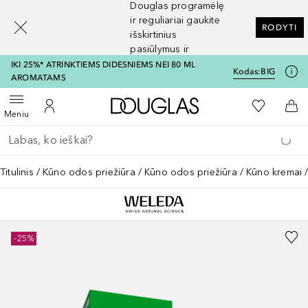
Douglas programėlę
[navigation.slideout.screenreader]
ir reguliariai gaukite
RODYTI
išskirtinius
pasiūlymus ir
nuolaidas
IKI 25%* ATRINKTIEMS DIDESNIEMS NEI 80 ML
Kodas:
BIG
AROMATAMS
Į Douglas pagrindinį pu
Į mano nor
Atidaryti meniu
Į mano paskyrą
Į kr
Meniu
Grįžk atgal
Vykdykite paiešką
Titulinis
Kūno odos priežiūra
Kūno odos priežiūra
Kūno kremai
-25%