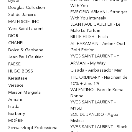
Dyson
With You
Douglas Collection
EMPORIO ARMANI - Stronger
Sol de Janeiro
With You Intensely
MATH SCIETIFIC
JEAN PAUL GAULTIER - Le
Yves Saint Laurent
Male Le Parfum
DIOR
BILLIE EILISH - Eilish
CHANEL
AL HARAMAIN - Amber Oud
Dolce & Gabbana
Gold Edition
YVES SAINT LAURENT - Y
Jean Paul Gaultier
ARMANI - My Way
PAESE
Gisada - Ambassador Men
HUGO BOSS
THE ORDINARY - Niacinamide
Kérastase
10% + Zinc 1%
Versace
VALENTINO - Born In Roma
Maison Margiela
Donna
Armani
YVES SAINT LAURENT -
Prada
MYSLF
Burberry
SOL DE JANEIRO - Agua
MOÉRIE
Mistica
YVES SAINT LAURENT - Black
Schwarzkopf Professional