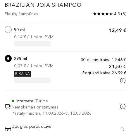
BRAZILIAN JOIA
SHAMPOO
Plaukų šampūnas
4.5
(
8
)
90 ml
12,49 €
0,14 €
 / 
1
ml
su PVM
295 ml
30 d. min. kaina
19,46 €
0,07 €
 / 
1
ml
su PVM
21,50 €
Reguliari kaina
26,99 €
E-KAINA
Internete
:
Turime
Nemokamas pristatymas
Pristatymas: an, 11.08.2026–tr, 12.08.2026
Douglas parduotuvė