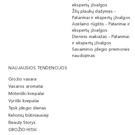
ekspertų įžvalgos
Žilų plaukų dažymas –
Patarimai ir ekspertų įžvalgos
Azelaino rūgštis – Patarimai ir
ekspertų įžvalgos
Dieninis makiažas – Patarimai
ir ekspertų įžvalgos
Savaiminio įdegio priemonės
naudojimas
NAUJAUSIOS TENDENCIJOS
Grožio vasara
Vasaros aromatai
Moteriški kvepalai
Vyriški kvepalai
Tęsk įdegio dienas
Kelionių būtiniausieji
Beauty Storys
GROŽIO HITAI