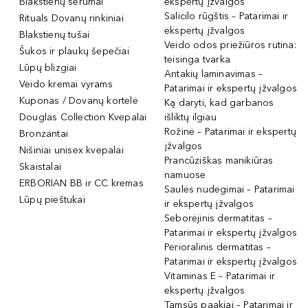
Blakstienų serumai
ekspertų įžvalgos
Salicilo rūgštis – Patarimai ir
Rituals Dovanų rinkiniai
ekspertų įžvalgos
Blakstienų tušai
Veido odos priežiūros rutina:
Šukos ir plaukų šepečiai
teisinga tvarka
Lūpų blizgiai
Antakių laminavimas –
Veido kremai vyrams
Patarimai ir ekspertų įžvalgos
Kuponas / Dovanų kortelė
Ką daryti, kad garbanos
Douglas Collection Kvepalai
išliktų ilgiau
Rožinė – Patarimai ir ekspertų
Bronzantai
įžvalgos
Nišiniai unisex kvepalai
Prancūziškas manikiūras
Skaistalai
namuose
ERBORIAN BB ir CC kremas
Saulės nudegimai – Patarimai
Lūpų pieštukai
ir ekspertų įžvalgos
Seborėjinis dermatitas –
Patarimai ir ekspertų įžvalgos
Perioralinis dermatitas –
Patarimai ir ekspertų įžvalgos
Vitaminas E – Patarimai ir
ekspertų įžvalgos
Tamsūs paakiai – Patarimai ir