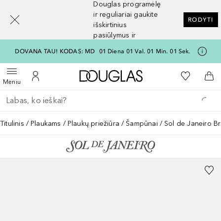
Douglas programėlę
[navigation.slideout.screenreader]
ir reguliariai gaukite
RODYTI
išskirtinius
pasiūlymus ir
nuolaidas
DOVANA TAU! KODAS: MD
01
Diena
01
Val.
01
Min.
01
Sek.
Į Douglas pagrindinį pu
Į mano nor
Atidaryti meniu
Į mano paskyrą
Į kr
Meniu
Grįžk atgal
Vykdykite paiešką
Titulinis
Plaukams
Plaukų priežiūra
Šampūnai
Sol de Janeiro B