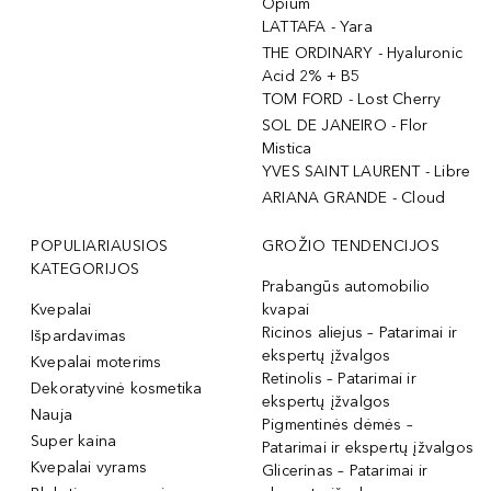
Opium
LATTAFA - Yara
THE ORDINARY - Hyaluronic
Acid 2% + B5
TOM FORD - Lost Cherry
SOL DE JANEIRO - Flor
Mistica
YVES SAINT LAURENT - Libre
ARIANA GRANDE - Cloud
POPULIARIAUSIOS
GROŽIO TENDENCIJOS
KATEGORIJOS
Prabangūs automobilio
Kvepalai
kvapai
Ricinos aliejus – Patarimai ir
Išpardavimas
ekspertų įžvalgos
Kvepalai moterims
Retinolis – Patarimai ir
Dekoratyvinė kosmetika
ekspertų įžvalgos
Nauja
Pigmentinės dėmės –
Super kaina
Patarimai ir ekspertų įžvalgos
Kvepalai vyrams
Glicerinas – Patarimai ir