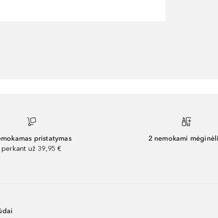
mokamas pristatymas
2 nemokami mėginėli
perkant už 39,95 €
ūdai