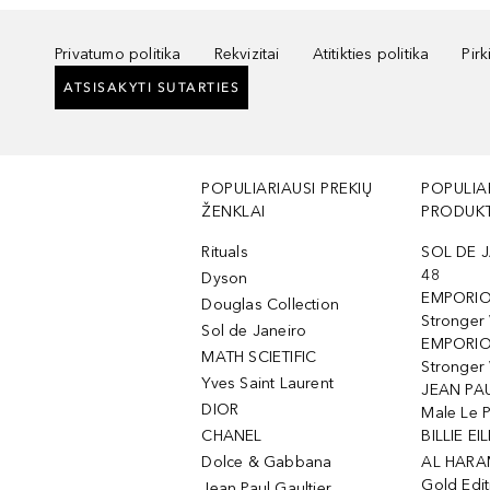
Privatumo politika
Rekvizitai
Atitikties politika
Pir
ATSISAKYTI SUTARTIES
POPULIARIAUSI PREKIŲ
POPULIA
ŽENKLAI
PRODUKT
Rituals
SOL DE J
48
Dyson
EMPORIO
Douglas Collection
Stronger
Sol de Janeiro
EMPORIO
MATH SCIETIFIC
Stronger 
Yves Saint Laurent
JEAN PAU
DIOR
Male Le 
CHANEL
BILLIE EIL
Dolce & Gabbana
AL HARA
Gold Edit
Jean Paul Gaultier