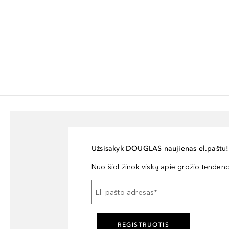
Užsisakyk DOUGLAS naujienas el.paštu!
Nuo šiol žinok viską apie grožio tendencij
El. pašto adresas
*
REGISTRUOTIS