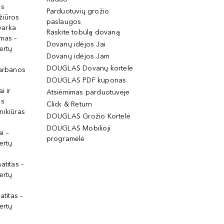
os
Parduotuvių grožio
žiūros
paslaugos
tvarka
Raskite tobulą dovaną
imas –
Dovanų idėjos Jai
ertų
Dovanų idėjos Jam
DOUGLAS Dovanų kortelė
garbanos
DOUGLAS PDF kuponas
i ir
Atsiėmimas parduotuvėje
os
Click & Return
nikiūras
DOUGLAS Grožio Kortelė
DOUGLAS Mobilioji
i –
programėlė
ertų
atitas –
ertų
atitas –
ertų