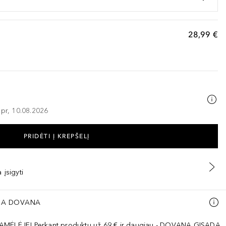
28,99 €
–pr, 10.08.2026
PRIDĖTI Į KREPŠELĮ
 įsigyti
A DOVANA
AMĖLĖJE! Perkant produktų už 69 € ir daugiau - DOVANA GISADA