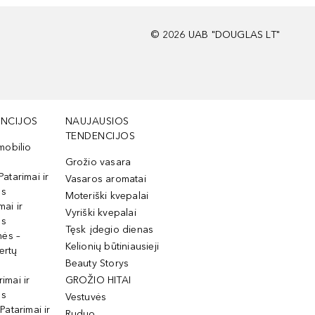
©
2026
UAB "DOUGLAS LT"
NCIJOS
NAUJAUSIOS
TENDENCIJOS
mobilio
Grožio vasara
Patarimai ir
Vasaros aromatai
os
Moteriški kvepalai
mai ir
Vyriški kvepalai
os
Tęsk įdegio dienas
mės –
Kelionių būtiniausieji
ertų
Beauty Storys
rimai ir
GROŽIO HITAI
os
Vestuvės
 Patarimai ir
Ruduo