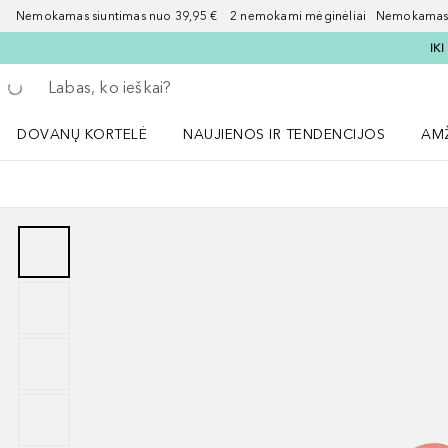
Nemokamas siuntimas nuo 39,95 € 2 nemokami mėginėliai Nemokamas d
IK
Grįžk atgal
Vykdykite paiešką
DOVANŲ KORTELĖ
NAUJIENOS IR TENDENCIJOS
AM
Atidaryti NAUJIENOS IR TENDENCIJOS 
Atid