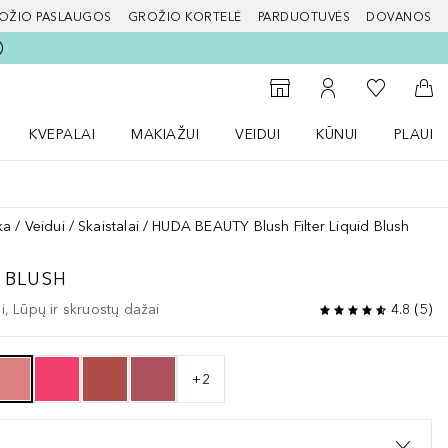
OŽIO PASLAUGOS
GROŽIO KORTELĖ
PARDUOTUVĖS
DOVANOS
slapį
Į mano nor
Į parduotuvių paiešką
Į mano paskyrą
Į kr
KVEPALAI
MAKIAŽUI
VEIDUI
KŪNUI
PLAUK
ŽENKLAI meniu
Atidaryti Kvepalai meniu
Atidaryti MAKIAŽUI meniu
Atidaryti VEIDUI meniu
Atidaryti KŪNUI men
Atidaryt
ka
Veidui
Skaistalai
HUDA BEAUTY Blush Filter Liquid Blush
D BLUSH
ai, Lūpų ir skruostų dažai
4.8
(
5
)
+
2