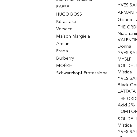
YVES SAI
PAESE
ARMANI 
HUGO BOSS
Gisada -
Kérastase
THE ORD
Versace
Niacinam
Maison Margiela
VALENTIN
Armani
Donna
Prada
YVES SAI
Burberry
MYSLF
MOÉRIE
SOL DE J
Mistica
Schwarzkopf Professional
YVES SAI
Black Op
LATTAFA 
THE ORDI
Acid 2% 
TOM FORD
SOL DE J
Mistica
YVES SAI