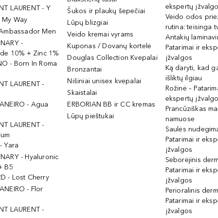
ekspertų įžvalg
NT LAURENT - Y
Šukos ir plaukų šepečiai
Veido odos prie
- My Way
Lūpų blizgiai
rutina: teisinga 
 Ambassador Men
Veido kremai vyrams
Antakių laminav
INARY -
Kuponas / Dovanų kortelė
Patarimai ir eksp
ide 10% + Zinc 1%
Douglas Collection Kvepalai
įžvalgos
O - Born In Roma
Ką daryti, kad 
Bronzantai
išliktų ilgiau
Nišiniai unisex kvepalai
NT LAURENT -
Rožinė – Patarima
Skaistalai
ekspertų įžvalg
ANEIRO - Agua
ERBORIAN BB ir CC kremas
Prancūziškas ma
Lūpų pieštukai
namuose
NT LAURENT -
Saulės nudegima
ium
Patarimai ir eksp
- Yara
įžvalgos
NARY - Hyaluronic
Seborėjinis derm
+ B5
Patarimai ir eksp
 - Lost Cherry
įžvalgos
ANEIRO - Flor
Perioralinis derm
Patarimai ir eksp
NT LAURENT -
įžvalgos