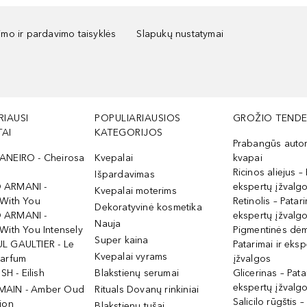
kimo ir pardavimo taisyklės
Slapukų nustatymai
RIAUSI
POPULIARIAUSIOS
GROŽIO TENDE
AI
KATEGORIJOS
Prabangūs auto
ANEIRO - Cheirosa
Kvepalai
kvapai
Ricinos aliejus – 
Išpardavimas
 ARMANI -
ekspertų įžvalg
Kvepalai moterims
 With You
Retinolis – Patari
Dekoratyvinė kosmetika
 ARMANI -
ekspertų įžvalg
Nauja
With You Intensely
Pigmentinės dė
Super kaina
L GAULTIER - Le
Patarimai ir eksp
Kvepalai vyrams
Parfum
įžvalgos
ISH - Eilish
Blakstienų serumai
Glicerinas – Pata
ekspertų įžvalg
MAIN - Amber Oud
Rituals Dovanų rinkiniai
Salicilo rūgštis –
ion
Blakstienų tušai