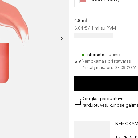
4.8 ml
6,04 €
 / 
1
ml
su PVM
Internete
:
Turime
Nemokamas pristatymas
Pristatymas: pn, 07.08.2026
Douglas parduotuvė
Parduotuvės, kuriose galima
Praleisti slankiklį
NEMOKAM
TIK PROGR