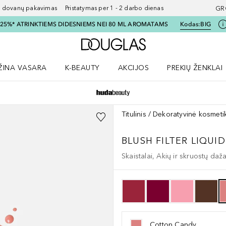
ovanų pakavimas Pristatymas per 1 - 2 darbo dienas
GR
I 25%* ATRINKTIEMS DIDESNIEMS NEI 80 ML AROMATAMS
Kodas:
BIG
Į Douglas pagrindinį pu
ŽINA VASARA
K-BEAUTY
AKCIJOS
PREKIŲ ŽENKLAI
meniu
aryti Amžina vasara meniu
Atidaryti AKCIJOS meniu
Atidaryti PREKIŲ 
Titulinis
Dekoratyvinė kosmeti
BLUSH FILTER LIQUI
Skaistalai, Akių ir skruostų daž
Cotton Candy