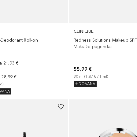
CLINIQUE
t-Deodorant Roll-on
Redness Solutions Makeup SPF
Makiažo pagrindas
na
21,93 €
55,99 €
a
28,99 €
30
ml
 (
1,87 €
 / 
1
ml
)
DOVANA
g
)
VANA
+
1