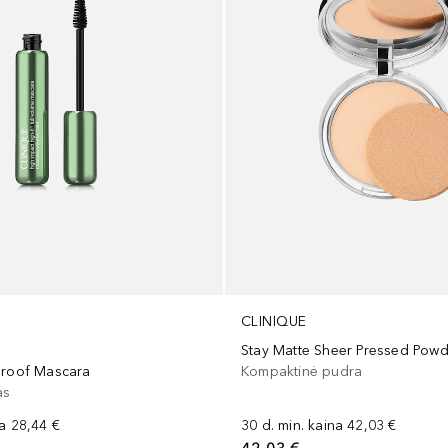
CLINIQUE
Stay Matte Sheer Pressed Powde
proof Mascara
Kompaktinė pudra
as
na
28,44 €
30 d. min. kaina
42,03 €
42,03 €