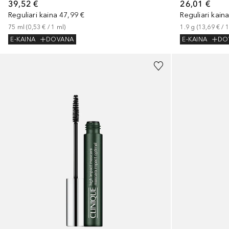
39,52 €
26,01 €
Reguliari kaina
47,99 €
Reguliari kain
75
ml
 (
0,53 €
 / 
1
ml
)
1.9
g
 (
13,69 €
 / 
E-KAINA
DOVANA
E-KAINA
DO