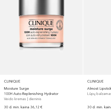
CLINIQUE
CLINIQUE
Moisture Surge
Almost Lipsti
100H Auto-Replenishing Hydrator
Lūpų balzama
Veido kremas | dieninis
30 d. min. kaina
36,12 €
30 d. min. kai