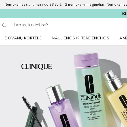
Nemokamas siuntimas nuo 39,95 € 2 nemokami mėginėliai Nemokamas d
IK
Grįžk atgal
Vykdykite paiešką
DOVANŲ KORTELĖ
NAUJIENOS IR TENDENCIJOS
AM
Atidaryti NAUJIENOS IR TENDENCIJOS 
Atid