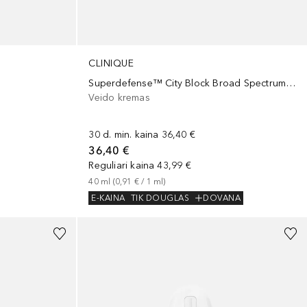
CLINIQUE
Superdefense™ City Block Broad Spectrum SPF 50 Daily Energy + Face Protector
Veido kremas
30 d. min. kaina
36,40 €
36,40 €
Reguliari kaina
43,99 €
40
ml
 (
0,91 €
 / 
1
ml
)
E-KAINA
TIK DOUGLAS
DOVANA
+
13