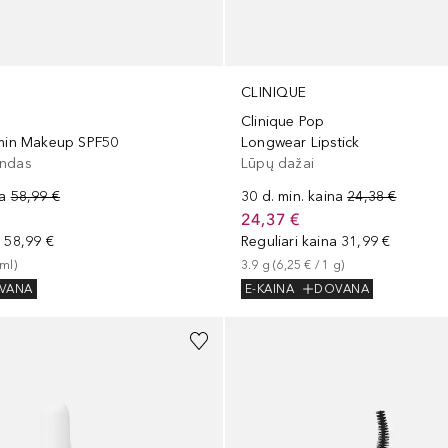
CLINIQUE
Clinique Pop
amin Makeup SPF50
Longwear Lipstick
indas
Lūpų dažai
na
58,99 €
30 d. min. kaina
24,38 €
24,37 €
a
58,99 €
Reguliari kaina
31,99 €
ml
)
3.9
g
 (
6,25 €
 / 
1
g
)
VANA
E-KAINA
DOVANA