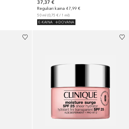
37,37 €
Reguliari kaina
47,99 €
50
ml
 (
0,75 €
 / 
1
ml
)
E-KAINA
DOVANA