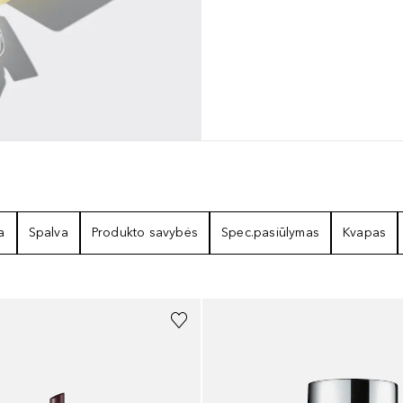
a
Spalva
Produkto savybės
Spec.pasiūlymas
Kvapas
+
14