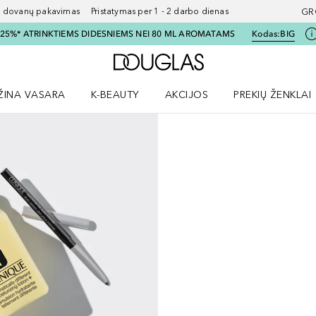
ovanų pakavimas Pristatymas per 1 - 2 darbo dienas
GR
I 25%* ATRINKTIEMS DIDESNIEMS NEI 80 ML AROMATAMS
Kodas:
BIG
Į Douglas pagrindinį pu
ŽINA VASARA
K-BEAUTY
AKCIJOS
PREKIŲ ŽENKLAI
meniu
aryti Amžina vasara meniu
Atidaryti AKCIJOS meniu
Atidaryti PREKIŲ 