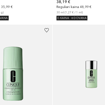
38,19 €
a
35,99 €
Reguliari kaina
48,99 €
1
g
)
30
ml
 (
1,27 €
 / 
1
ml
)
VANA
E-KAINA
DOVANA