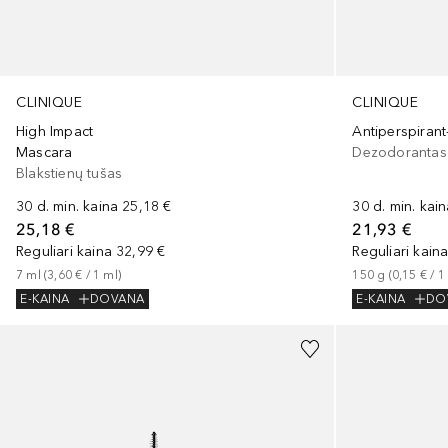
CLINIQUE
CLINIQUE
High Impact
Antiperspiran
Mascara
Dezodorantas
Blakstienų tušas
30 d. min. kaina
25,18 €
30 d. min. kai
25,18 €
21,93 €
Reguliari kaina
32,99 €
Reguliari kain
7
ml
 (
3,60 €
 / 
1
ml
)
150
g
 (
0,15 €
 / 
1
E-KAINA
DOVANA
E-KAINA
DO