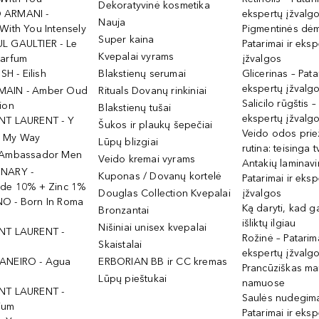
Dekoratyvinė kosmetika
 ARMANI -
ekspertų įžvalg
Nauja
With You Intensely
Pigmentinės dė
Super kaina
L GAULTIER - Le
Patarimai ir eksp
Kvepalai vyrams
Parfum
įžvalgos
ISH - Eilish
Blakstienų serumai
Glicerinas – Pata
ekspertų įžvalg
MAIN - Amber Oud
Rituals Dovanų rinkiniai
Salicilo rūgštis –
ion
Blakstienų tušai
ekspertų įžvalg
NT LAURENT - Y
Šukos ir plaukų šepečiai
Veido odos prie
- My Way
Lūpų blizgiai
rutina: teisinga 
 Ambassador Men
Veido kremai vyrams
Antakių laminav
INARY -
Kuponas / Dovanų kortelė
Patarimai ir eksp
ide 10% + Zinc 1%
Douglas Collection Kvepalai
įžvalgos
O - Born In Roma
Ką daryti, kad 
Bronzantai
išliktų ilgiau
Nišiniai unisex kvepalai
NT LAURENT -
Rožinė – Patarima
Skaistalai
ekspertų įžvalg
ANEIRO - Agua
ERBORIAN BB ir CC kremas
Prancūziškas ma
Lūpų pieštukai
namuose
NT LAURENT -
Saulės nudegima
ium
Patarimai ir eksp