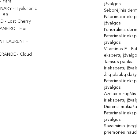
- Yara
įžvalgos
NARY - Hyaluronic
Seborėjinis derm
+ B5
Patarimai ir eksp
 - Lost Cherry
įžvalgos
ANEIRO - Flor
Perioralinis derm
Patarimai ir eksp
NT LAURENT -
įžvalgos
Vitaminas E – Pat
GRANDE - Cloud
ekspertų įžvalg
Tamsūs paakiai –
ir ekspertų įžva
Žilų plaukų daž
Patarimai ir eksp
įžvalgos
Azelaino rūgštis
ir ekspertų įžva
Dieninis makiaža
Patarimai ir eksp
įžvalgos
Savaiminio įdeg
priemonės naud