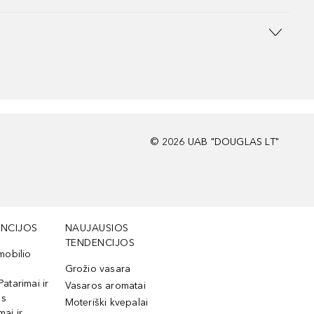
©
2026
UAB "DOUGLAS LT"
NCIJOS
NAUJAUSIOS
TENDENCIJOS
mobilio
Grožio vasara
Patarimai ir
Vasaros aromatai
os
Moteriški kvepalai
mai ir