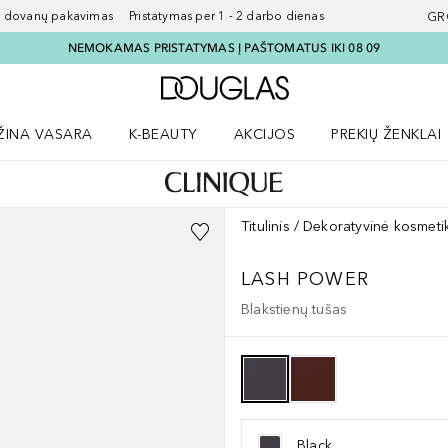
ovanų pakavimas Pristatymas per 1 - 2 darbo dienas
GR
NEMOKAMAS PRISTATYMAS Į PAŠTOMATUS IKI 08 09
Į Douglas pagrindinį pu
ŽINA VASARA
K-BEAUTY
AKCIJOS
PREKIŲ ŽENKLAI
meniu
aryti Amžina vasara meniu
Atidaryti AKCIJOS meniu
Atidaryti PREKIŲ 
Titulinis
Dekoratyvinė kosmeti
LASH POWER
Blakstienų tušas
Black