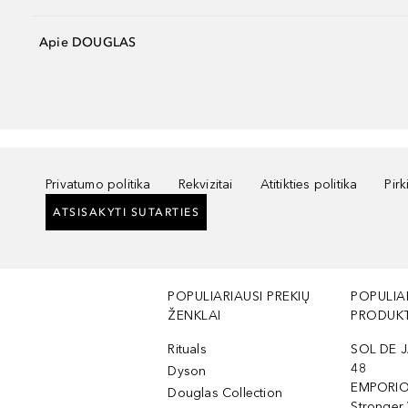
Apie DOUGLAS
Privatumo politika
Rekvizitai
Atitikties politika
Pir
ATSISAKYTI SUTARTIES
POPULIARIAUSI PREKIŲ
POPULIA
ŽENKLAI
PRODUKT
Rituals
SOL DE J
48
Dyson
EMPORIO
Douglas Collection
Stronger