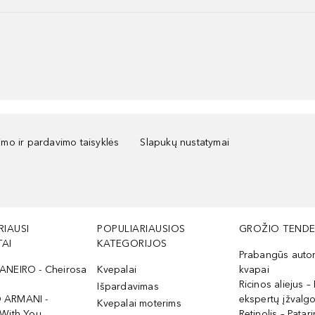
kimo ir pardavimo taisyklės
Slapukų nustatymai
RIAUSI
POPULIARIAUSIOS
GROŽIO TENDE
AI
KATEGORIJOS
Prabangūs auto
ANEIRO - Cheirosa
Kvepalai
kvapai
Ricinos aliejus – 
Išpardavimas
 ARMANI -
ekspertų įžvalg
Kvepalai moterims
 With You
Retinolis – Patari