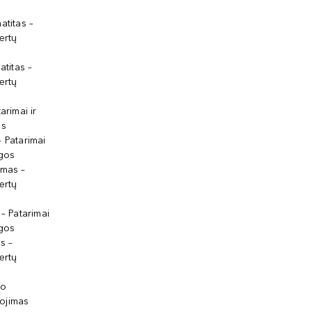
atitas –
ertų
atitas –
ertų
arimai ir
os
 Patarimai
lgos
ymas –
ertų
 – Patarimai
lgos
s –
ertų
io
ojimas