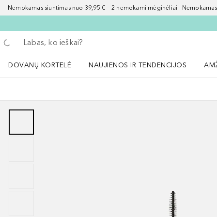
Nemokamas siuntimas nuo 39,95 € 2 nemokami mėginėliai Nemokamas d
Grįžk atgal
Vykdykite paiešką
DOVANŲ KORTELĖ
NAUJIENOS IR TENDENCIJOS
AM
Atidaryti NAUJIENOS IR TENDENCIJOS 
Atid