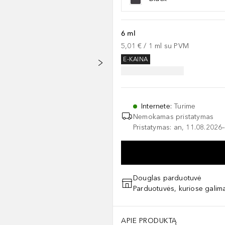
6 ml
5,01 €
 / 
1
ml
su PVM
E-KAINA
Internete
:
Turime
Nemokamas pristatymas
Pristatymas: an, 11.08.2026–
Douglas parduotuvė
Parduotuvės, kuriose galima
APIE PRODUKTĄ