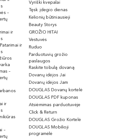
Vyriški kvepalai
os
Tęsk įdegio dienas
mės –
Kelionių būtiniausieji
ertų
Beauty Storys
rimai ir
GROŽIO HITAI
os
Vestuvės
 Patarimai ir
Ruduo
os
Parduotuvių grožio
žiūros
paslaugos
tvarka
Raskite tobulą dovaną
imas –
Dovanų idėjos Jai
ertų
Dovanų idėjos Jam
DOUGLAS Dovanų kortelė
garbanos
DOUGLAS PDF kuponas
i ir
Atsiėmimas parduotuvėje
os
Click & Return
nikiūras
DOUGLAS Grožio Kortelė
DOUGLAS Mobilioji
i –
programėlė
ertų