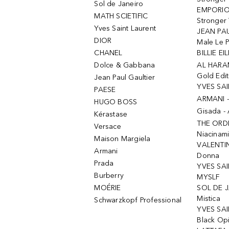
Sol de Janeiro
EMPORIO
MATH SCIETIFIC
Stronger 
Yves Saint Laurent
JEAN PAU
DIOR
Male Le 
CHANEL
BILLIE EIL
Dolce & Gabbana
AL HARA
Gold Edit
Jean Paul Gaultier
YVES SAI
PAESE
ARMANI 
HUGO BOSS
Gisada -
Kérastase
THE ORD
Versace
Niacinam
Maison Margiela
VALENTIN
Armani
Donna
Prada
YVES SAI
Burberry
MYSLF
MOÉRIE
SOL DE J
Mistica
Schwarzkopf Professional
YVES SAI
Black Op