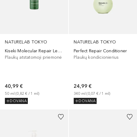
NATURELAB TOKYO
NATURELAB TOKYO
Kiseki Molecular Repair Leave-In Hair Masque
Perfect Repair Conditioner
Plaukų atstatomoji priemonė
Plaukų kondicionierius
40,99 €
24,99 €
50
ml
 (
0,82 €
 / 
1
ml
)
340
ml
 (
0,07 €
 / 
1
ml
)
DOVANA
DOVANA