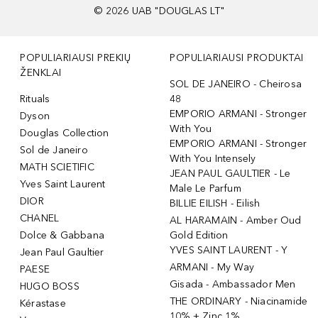
©
2026
UAB "DOUGLAS LT"
POPULIARIAUSI PREKIŲ
POPULIARIAUSI PRODUKTAI
ŽENKLAI
SOL DE JANEIRO - Cheirosa
Rituals
48
EMPORIO ARMANI - Stronger
Dyson
With You
Douglas Collection
EMPORIO ARMANI - Stronger
Sol de Janeiro
With You Intensely
MATH SCIETIFIC
JEAN PAUL GAULTIER - Le
Yves Saint Laurent
Male Le Parfum
DIOR
BILLIE EILISH - Eilish
CHANEL
AL HARAMAIN - Amber Oud
Dolce & Gabbana
Gold Edition
YVES SAINT LAURENT - Y
Jean Paul Gaultier
ARMANI - My Way
PAESE
Gisada - Ambassador Men
HUGO BOSS
THE ORDINARY - Niacinamide
Kérastase
10% + Zinc 1%