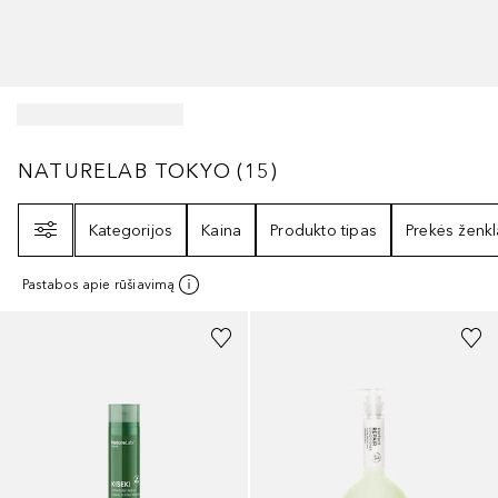
NATURELAB TOKYO
15
REZULTATAI
NATURELAB TOKYO
(
15
)
Filtras
Kategorijos
Kaina
Produkto tipas
Prekės ženkl
Pastabos apie rūšiavimą