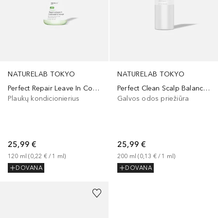
NATURELAB TOKYO
NATURELAB TOKYO
Perfect Repair Leave In Conditioner + Detangler
Perfect Clean Scalp Balancing Scalp Rinse
Plaukų kondicionierius
Galvos odos priežiūra
25,99 €
25,99 €
120
ml
 (
0,22 €
 / 
1
ml
)
200
ml
 (
0,13 €
 / 
1
ml
)
DOVANA
DOVANA