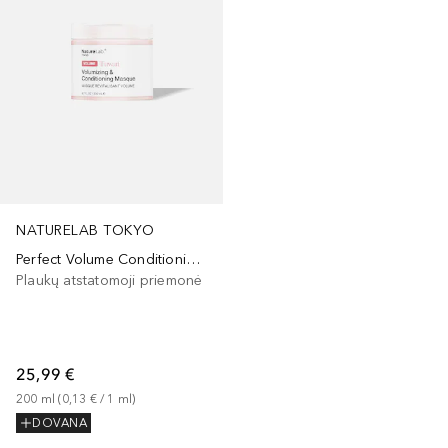
NATURELAB TOKYO
Perfect Volume Conditioning and Thickening Hair Masque
Plaukų atstatomoji priemonė
25,99 €
200
ml
 (
0,13 €
 / 
1
ml
)
DOVANA