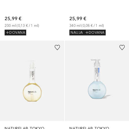
25,99 €
25,99 €
200
ml
 (
0,13 €
 / 
1
ml
)
340
ml
 (
0,08 €
 / 
1
ml
)
DOVANA
NAUJA
DOVANA
NATURELAB TOKYO
NATURELAB TOKYO