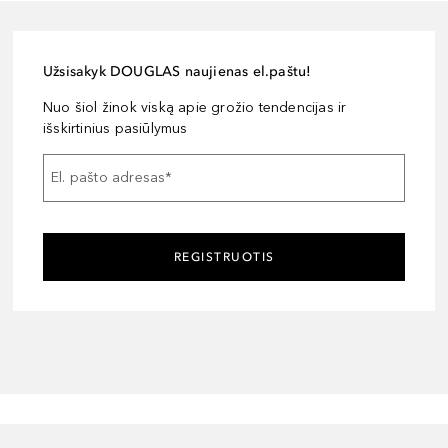
Užsisakyk DOUGLAS naujienas el.paštu!
Nuo šiol žinok viską apie grožio tendencijas ir
išskirtinius pasiūlymus
El. pašto adresas
*
REGISTRUOTIS