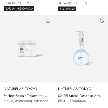
37
ml
 (
0,97 €
 / 
1
ml
)
340
ml
 (
0,07 €
 / 
1
ml
)
NAUJA
DOVANA
DOVANA
NATURELAB TOKYO
NATURELAB TOKYO
Perfect Repair Treatment Masque
SAISEI Stress Defense Amino Acid Shampoo
Plaukų atstatomoji priemonė
Plaukų šampūnas