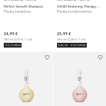
Perfect Smooth Shampoo
SAISEI Restoring Therapy Conditioner
Plaukų šampūnas
Plaukų kondicionierius
24,99 €
25,99 €
340
ml
 (
0,07 €
 / 
1
ml
)
340
ml
 (
0,08 €
 / 
1
ml
)
DOVANA
NAUJA
DOVANA