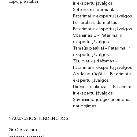
Lūpų pieštukai
ir ekspertų įžvalgos
Seborėjinis dermatitas –
Patarimai ir ekspertų įžvalgos
Perioralinis dermatitas –
Patarimai ir ekspertų įžvalgos
Vitaminas E – Patarimai ir
ekspertų įžvalgos
Tamsūs paakiai – Patarimai ir
ekspertų įžvalgos
Žilų plaukų dažymas –
Patarimai ir ekspertų įžvalgos
Azelaino rūgštis – Patarimai ir
ekspertų įžvalgos
Dieninis makiažas – Patarimai
ir ekspertų įžvalgos
Savaiminio įdegio priemonės
naudojimas
NAUJAUSIOS TENDENCIJOS
Grožio vasara