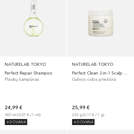
NATURELAB TOKYO
NATURELAB TOKYO
Perfect Repair Shampoo
Perfect Clean 2-in-1 Scalp Scrub & Clarifying Shampoo
Plaukų šampūnas
Galvos odos priežiūra
24,99 €
25,99 €
340
ml
 (
0,07 €
 / 
1
ml
)
230
g
 (
0,11 €
 / 
1
g
)
DOVANA
DOVANA