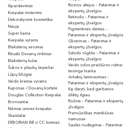
Ricinos aliejus – Patarimai ir
Išpardavimas
ekspertų įžvalgos
Kvepalai moterims
Retinolis – Patarimai ir
Dekoratyvinė kosmetika
ekspertų įžvalgos
Nauja
Pigmentinės dėmės –
Super kaina
Patarimai ir ekspertų įžvalgos
Kvepalai vyrams
Glicerinas – Patarimai ir
Blakstienų serumai
ekspertų įžvalgos
Salicilo rūgštis – Patarimai ir
Rituals Dovanų rinkiniai
ekspertų įžvalgos
Blakstienų tušai
Veido odos priežiūros rutina:
Šukos ir plaukų šepečiai
teisinga tvarka
Lūpų blizgiai
Antakių laminavimas –
Veido kremai vyrams
Patarimai ir ekspertų įžvalgos
Kuponas / Dovanų kortelė
Ką daryti, kad garbanos
Douglas Collection Kvepalai
išliktų ilgiau
Rožinė – Patarimai ir ekspertų
Bronzantai
įžvalgos
Nišiniai unisex kvepalai
Prancūziškas manikiūras
Skaistalai
namuose
ERBORIAN BB ir CC kremas
Saulės nudegimai – Patarimai