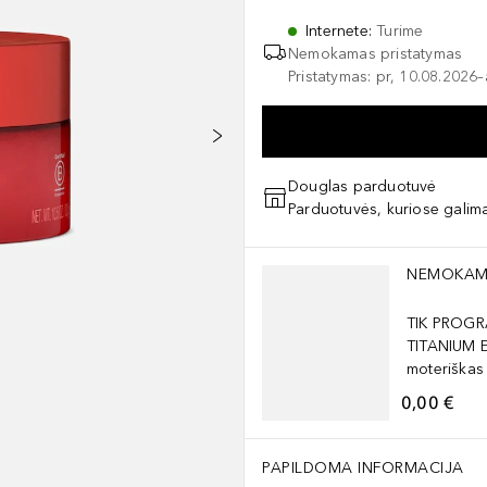
Internete
:
Turime
Nemokamas pristatymas
Pristatymas: pr, 10.08.2026
Douglas parduotuvė
Parduotuvės, kuriose galima
Praleisti slankiklį
NEMOKAM
TIK PROGR
TITANIUM 
moteriškas
0,00 €
PAPILDOMA INFORMACIJA