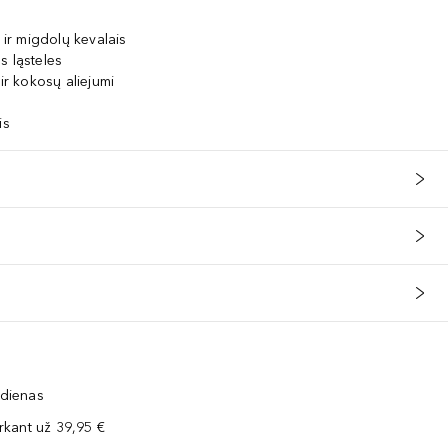
 ir migdolų kevalais
s ląsteles
ir kokosų aliejumi
is
 dienas
kant už 39,95 €