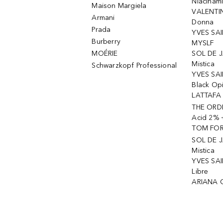
Niacinam
Maison Margiela
VALENTIN
Armani
Donna
Prada
YVES SAI
Burberry
MYSLF
MOÉRIE
SOL DE J
Mistica
Schwarzkopf Professional
YVES SAI
Black Op
LATTAFA 
THE ORDI
Acid 2% 
TOM FORD
SOL DE J
Mistica
YVES SAI
Libre
ARIANA 