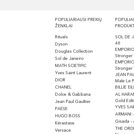
POPULIARIAUSI PREKIŲ
POPULIA
ŽENKLAI
PRODUKT
Rituals
SOL DE J
48
Dyson
EMPORIO
Douglas Collection
Stronger
Sol de Janeiro
EMPORIO
MATH SCIETIFIC
Stronger 
Yves Saint Laurent
JEAN PAU
DIOR
Male Le 
CHANEL
BILLIE EIL
Dolce & Gabbana
AL HARA
Gold Edit
Jean Paul Gaultier
YVES SAI
PAESE
ARMANI 
HUGO BOSS
Gisada -
Kérastase
THE ORD
Versace