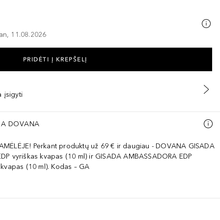
–an, 11.08.2026
PRIDĖTI Į KREPŠELĮ
 įsigyti
A DOVANA
AMĖLĖJE! Perkant produktų už 69 € ir daugiau - DOVANA GISADA
EDP vyriškas kvapas (10 ml) ir GISADA AMBASSADORA EDP
 kvapas (10 ml). Kodas – GA