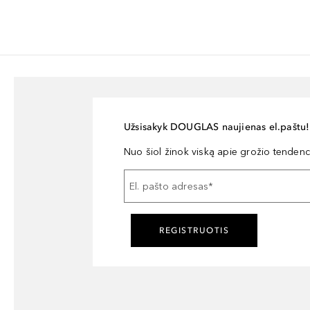
Užsisakyk DOUGLAS naujienas el.paštu!
Nuo šiol žinok viską apie grožio tendencij
El. pašto adresas
*
REGISTRUOTIS