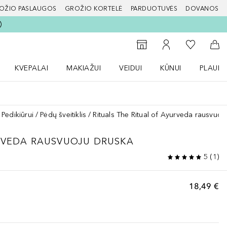
OŽIO PASLAUGOS
GROŽIO KORTELĖ
PARDUOTUVĖS
DOVANOS
slapį
Į mano nor
Į parduotuvių paiešką
Į mano paskyrą
Į kr
KVEPALAI
MAKIAŽUI
VEIDUI
KŪNUI
PLAUK
ŽENKLAI meniu
Atidaryti Kvepalai meniu
Atidaryti MAKIAŽUI meniu
Atidaryti VEIDUI meniu
Atidaryti KŪNUI men
Atidaryt
Pedikiūrui
Pėdų šveitiklis
Rituals The Ritual of Ayurveda rausvuoj
RVEDA
RAUSVUOJU DRUSKA
5
(
1
)
18,49 €