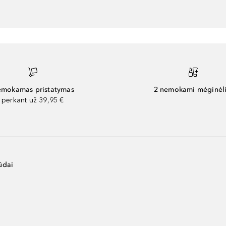
mokamas pristatymas
2 nemokami mėginėli
perkant už 39,95 €
ūdai