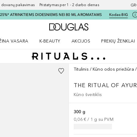
ovanų pakavimas Pristatymas per 1 - 2 darbo dienas
GR
I 25%* ATRINKTIEMS DIDESNIEMS NEI 80 ML AROMATAMS
Kodas:
BIG
Į Douglas pagrindinį pu
ŽINA VASARA
K-BEAUTY
AKCIJOS
PREKIŲ ŽENKLAI
meniu
aryti Amžina vasara meniu
Atidaryti AKCIJOS meniu
Atidaryti PREKIŲ 
Titulinis
Kūno odos priežiūra
THE RITUAL OF AYU
Kūno šveitiklis
300 g
0,06 €
 / 
1
g
su PVM