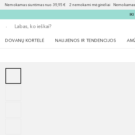
Nemokamas siuntimas nuo 39,95 € 2 nemokami mėginėliai Nemokamas d
IK
Grįžk atgal
Vykdykite paiešką
DOVANŲ KORTELĖ
NAUJIENOS IR TENDENCIJOS
AM
Atidaryti NAUJIENOS IR TENDENCIJOS 
Atid