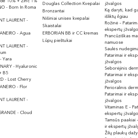
ide 10% + Zinc 1%
Douglas Collection Kvepalai
įžvalgos
O - Born In Roma
Ką daryti, kad 
Bronzantai
išliktų ilgiau
Nišiniai unisex kvepalai
NT LAURENT -
Rožinė – Patarima
Skaistalai
ekspertų įžvalg
ANEIRO - Agua
ERBORIAN BB ir CC kremas
Prancūziškas ma
Lūpų pieštukai
namuose
NT LAURENT -
Saulės nudegima
ium
Patarimai ir eksp
- Yara
įžvalgos
NARY - Hyaluronic
Seborėjinis derm
+ B5
Patarimai ir eksp
 - Lost Cherry
įžvalgos
ANEIRO - Flor
Perioralinis derm
Patarimai ir eksp
NT LAURENT -
įžvalgos
Vitaminas E – Pat
GRANDE - Cloud
ekspertų įžvalg
Tamsūs paakiai –
ir ekspertų įžva
Žilų plaukų daž