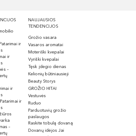
NCIJOS
NAUJAUSIOS
TENDENCIJOS
mobilio
Grožio vasara
Patarimai ir
Vasaros aromatai
os
Moteriški kvepalai
mai ir
Vyriški kvepalai
os
Tęsk įdegio dienas
mės –
Kelionių būtiniausieji
ertų
Beauty Storys
rimai ir
GROŽIO HITAI
os
Vestuvės
 Patarimai ir
Ruduo
os
Parduotuvių grožio
žiūros
paslaugos
tvarka
Raskite tobulą dovaną
imas –
Dovanų idėjos Jai
ertų