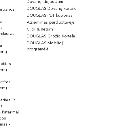
Dovanų idėjos Jam
DOUGLAS Dovanų kortelė
garbanos
DOUGLAS PDF kuponas
i ir
Atsiėmimas parduotuvėje
os
Click & Return
nikiūras
DOUGLAS Grožio Kortelė
DOUGLAS Mobilioji
i –
programėlė
ertų
atitas –
ertų
atitas –
ertų
arimai ir
os
 Patarimai
lgos
ymas –