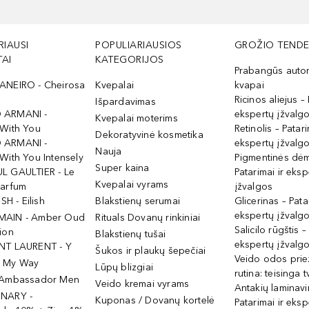
RIAUSI
POPULIARIAUSIOS
GROŽIO TENDE
AI
KATEGORIJOS
Prabangūs auto
ANEIRO - Cheirosa
Kvepalai
kvapai
Ricinos aliejus – 
Išpardavimas
 ARMANI -
ekspertų įžvalg
Kvepalai moterims
 With You
Retinolis – Patari
Dekoratyvinė kosmetika
 ARMANI -
ekspertų įžvalg
Nauja
With You Intensely
Pigmentinės dė
Super kaina
L GAULTIER - Le
Patarimai ir eksp
Kvepalai vyrams
Parfum
įžvalgos
ISH - Eilish
Blakstienų serumai
Glicerinas – Pata
ekspertų įžvalg
MAIN - Amber Oud
Rituals Dovanų rinkiniai
Salicilo rūgštis –
ion
Blakstienų tušai
ekspertų įžvalg
NT LAURENT - Y
Šukos ir plaukų šepečiai
Veido odos prie
- My Way
Lūpų blizgiai
rutina: teisinga 
 Ambassador Men
Veido kremai vyrams
Antakių laminav
INARY -
Kuponas / Dovanų kortelė
Patarimai ir eksp