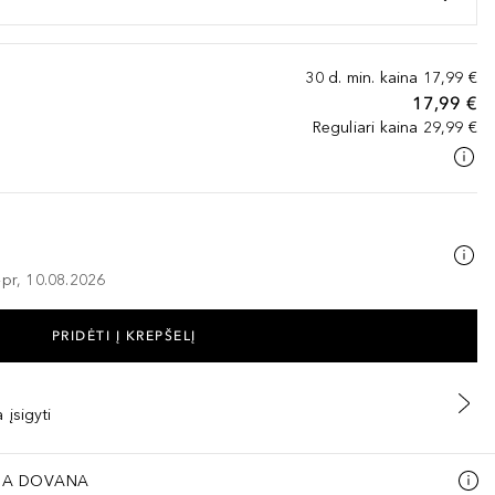
30 d. min. kaina
17,99 €
17,99 €
Reguliari kaina
29,99 €
–pr, 10.08.2026
PRIDĖTI Į KREPŠELĮ
 įsigyti
A DOVANA