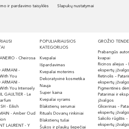
kimo ir pardavimo taisyklės
Slapukų nustatymai
RIAUSI
POPULIARIAUSIOS
GROŽIO TENDE
AI
KATEGORIJOS
Prabangūs auto
ANEIRO - Cheirosa
Kvepalai
kvapai
Ricinos aliejus – 
Išpardavimas
 ARMANI -
ekspertų įžvalg
Kvepalai moterims
 With You
Retinolis – Patari
Dekoratyvinė kosmetika
 ARMANI -
ekspertų įžvalg
Nauja
With You Intensely
Pigmentinės dė
Super kaina
L GAULTIER - Le
Patarimai ir eksp
Kvepalai vyrams
Parfum
įžvalgos
ISH - Eilish
Blakstienų serumai
Glicerinas – Pata
ekspertų įžvalg
MAIN - Amber Oud
Rituals Dovanų rinkiniai
Salicilo rūgštis –
ion
Blakstienų tušai
ekspertų įžvalg
NT LAURENT - Y
Šukos ir plaukų šepečiai