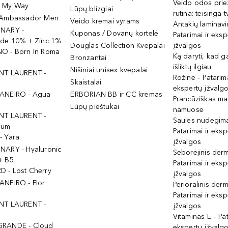
Veido odos prie
- My Way
Lūpų blizgiai
rutina: teisinga 
 Ambassador Men
Veido kremai vyrams
Antakių laminav
INARY -
Kuponas / Dovanų kortelė
Patarimai ir eksp
ide 10% + Zinc 1%
Douglas Collection Kvepalai
įžvalgos
O - Born In Roma
Ką daryti, kad 
Bronzantai
išliktų ilgiau
Nišiniai unisex kvepalai
NT LAURENT -
Rožinė – Patarima
Skaistalai
ekspertų įžvalg
ANEIRO - Agua
ERBORIAN BB ir CC kremas
Prancūziškas ma
Lūpų pieštukai
namuose
NT LAURENT -
Saulės nudegima
ium
Patarimai ir eksp
- Yara
įžvalgos
NARY - Hyaluronic
Seborėjinis derm
+ B5
Patarimai ir eksp
 - Lost Cherry
įžvalgos
ANEIRO - Flor
Perioralinis derm
Patarimai ir eksp
NT LAURENT -
įžvalgos
Vitaminas E – Pat
GRANDE - Cloud
ekspertų įžvalg