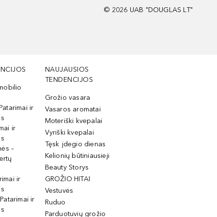
©
2026
UAB "DOUGLAS LT"
NCIJOS
NAUJAUSIOS
TENDENCIJOS
mobilio
Grožio vasara
Patarimai ir
Vasaros aromatai
os
Moteriški kvepalai
mai ir
Vyriški kvepalai
os
Tęsk įdegio dienas
mės –
Kelionių būtiniausieji
ertų
Beauty Storys
rimai ir
GROŽIO HITAI
os
Vestuvės
 Patarimai ir
Ruduo
os
Parduotuvių grožio