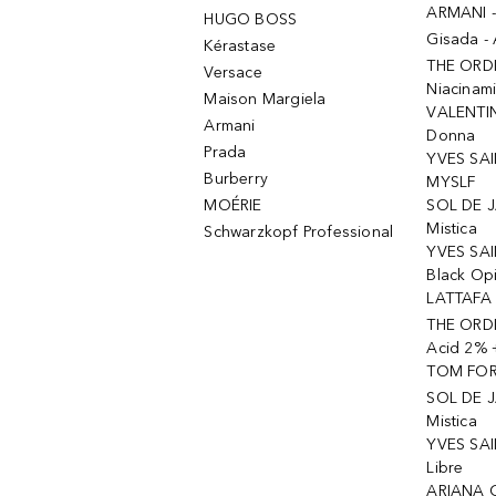
ARMANI 
HUGO BOSS
Gisada -
Kérastase
THE ORD
Versace
Niacinam
Maison Margiela
VALENTIN
Armani
Donna
Prada
YVES SAI
Burberry
MYSLF
MOÉRIE
SOL DE J
Mistica
Schwarzkopf Professional
YVES SAI
Black Op
LATTAFA 
THE ORDI
Acid 2% 
TOM FORD
SOL DE J
Mistica
YVES SAI
Libre
ARIANA 