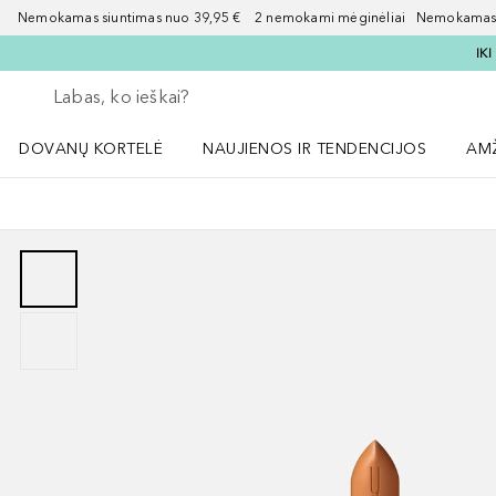
Nemokamas siuntimas nuo 39,95 € 2 nemokami mėginėliai Nemokamas d
IK
Grįžk atgal
Vykdykite paiešką
DOVANŲ KORTELĖ
NAUJIENOS IR TENDENCIJOS
AM
Atidaryti NAUJIENOS IR TENDENCIJOS 
Atid