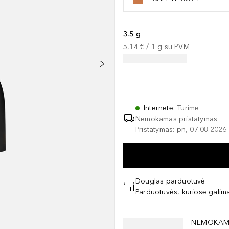
3.5 g
5,14 €
 / 
1
g
su PVM
Internete
:
Turime
Nemokamas pristatymas
Pristatymas: pn, 07.08.2026
Douglas parduotuvė
Parduotuvės, kuriose galima
Praleisti slankiklį
NEMOKAM