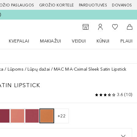
OŽIO PASLAUGOS
GROŽIO KORTELĖ
PARDUOTUVĖS
DOVANOS
slapį
Į mano nor
Į parduotuvių paiešką
Į mano paskyrą
Į kr
KVEPALAI
MAKIAŽUI
VEIDUI
KŪNUI
PLAUK
ŽENKLAI meniu
Atidaryti Kvepalai meniu
Atidaryti MAKIAŽUI meniu
Atidaryti VEIDUI meniu
Atidaryti KŪNUI men
Atidaryt
ka
Lūpoms
Lūpų dažai
MAC M·A·Cximal Sleek Satin Lipstick
ATIN LIPSTICK
3.6
(
10
)
+
22