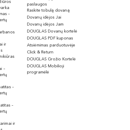
žiūros
paslaugos
tvarka
Raskite tobulą dovaną
imas –
Dovanų idėjos Jai
ertų
Dovanų idėjos Jam
DOUGLAS Dovanų kortelė
garbanos
DOUGLAS PDF kuponas
i ir
Atsiėmimas parduotuvėje
os
Click & Return
nikiūras
DOUGLAS Grožio Kortelė
DOUGLAS Mobilioji
i –
programėlė
ertų
atitas –
ertų
atitas –
ertų
arimai ir
os