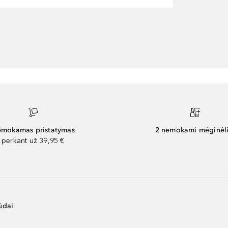
mokamas pristatymas
2 nemokami mėginėli
perkant už 39,95 €
ūdai