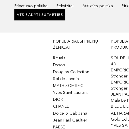
Privatumo politika
Rekvizitai
Atitikties politika
Pir
ATSISAKYTI SUTARTIES
POPULIARIAUSI PREKIŲ
POPULIA
ŽENKLAI
PRODUKT
Rituals
SOL DE J
48
Dyson
EMPORIO
Douglas Collection
Stronger
Sol de Janeiro
EMPORIO
MATH SCIETIFIC
Stronger 
Yves Saint Laurent
JEAN PAU
DIOR
Male Le 
CHANEL
BILLIE EIL
Dolce & Gabbana
AL HARA
Gold Edit
Jean Paul Gaultier
YVES SAI
PAESE