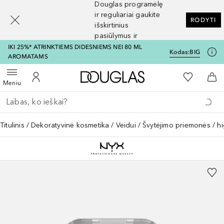
Douglas programėlę
[navigation.slideout.screenreader]
ir reguliariai gaukite
RODYTI
išskirtinius
pasiūlymus ir
nuolaidas
IKI 25%* ATRINKTIEMS DIDESNIEMS NEI 80 ML
Kodas:
BIG
AROMATAMS
Į Douglas pagrindinį pu
Į mano nor
Atidaryti meniu
Į mano paskyrą
Į kr
Meniu
Grįžk atgal
Vykdykite paiešką
Titulinis
Dekoratyvinė kosmetika
Veidui
Švytėjimo priemonės / hi