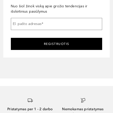
Nuo šiol žinok viską apie grožio tendencijas ir
išskirtinius pasiūlymus
El. pašto adresas
*
REGISTRUOTIS
Pristatymas per 1 - 2 darbo
Nemokamas pristatymas