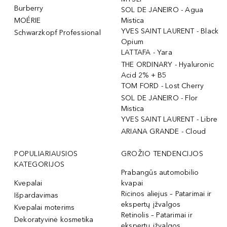
Burberry
SOL DE JANEIRO - Agua
MOÉRIE
Mistica
YVES SAINT LAURENT - Black
Schwarzkopf Professional
Opium
LATTAFA - Yara
THE ORDINARY - Hyaluronic
Acid 2% + B5
TOM FORD - Lost Cherry
SOL DE JANEIRO - Flor
Mistica
YVES SAINT LAURENT - Libre
ARIANA GRANDE - Cloud
POPULIARIAUSIOS
GROŽIO TENDENCIJOS
KATEGORIJOS
Prabangūs automobilio
Kvepalai
kvapai
Ricinos aliejus – Patarimai ir
Išpardavimas
ekspertų įžvalgos
Kvepalai moterims
Retinolis – Patarimai ir
Dekoratyvinė kosmetika
ekspertų įžvalgos