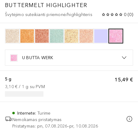
BUTTERMELT
HIGHLIGHTER
Švytėjimo suteikianti priemonė/highlighteris
0
(
0
)
U BUTTA WERK
5 g
15,49 €
3,10 €
 / 
1
g
su PVM
Internete
:
Turime
Nemokamas pristatymas
Pristatymas: pn, 07.08.2026–pr, 10.08.2026