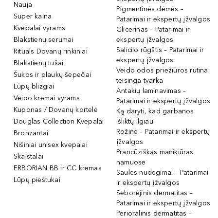
Nauja
Pigmentinės dėmės –
Super kaina
Patarimai ir ekspertų įžvalgos
Kvepalai vyrams
Glicerinas – Patarimai ir
Blakstienų serumai
ekspertų įžvalgos
Salicilo rūgštis – Patarimai ir
Rituals Dovanų rinkiniai
ekspertų įžvalgos
Blakstienų tušai
Veido odos priežiūros rutina:
Šukos ir plaukų šepečiai
teisinga tvarka
Lūpų blizgiai
Antakių laminavimas –
Veido kremai vyrams
Patarimai ir ekspertų įžvalgos
Kuponas / Dovanų kortelė
Ką daryti, kad garbanos
Douglas Collection Kvepalai
išliktų ilgiau
Rožinė – Patarimai ir ekspertų
Bronzantai
įžvalgos
Nišiniai unisex kvepalai
Prancūziškas manikiūras
Skaistalai
namuose
ERBORIAN BB ir CC kremas
Saulės nudegimai – Patarimai
Lūpų pieštukai
ir ekspertų įžvalgos
Seborėjinis dermatitas –
Patarimai ir ekspertų įžvalgos
Perioralinis dermatitas –