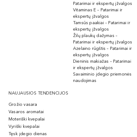
Patarimai ir ekspertų įžvalgos
Vitaminas E – Patarimai ir
ekspertų įžvalgos
Tamsūs paakiai – Patarimai ir
ekspertų įžvalgos
Žilų plaukų dažymas –
Patarimai ir ekspertų įžvalgos
Azelaino rūgštis – Patarimai ir
ekspertų įžvalgos
Dieninis makiažas – Patarimai
ir ekspertų įžvalgos
Savaiminio įdegio priemonės
naudojimas
NAUJAUSIOS TENDENCIJOS
Grožio vasara
Vasaros aromatai
Moteriški kvepalai
Vyriški kvepalai
Tęsk įdegio dienas