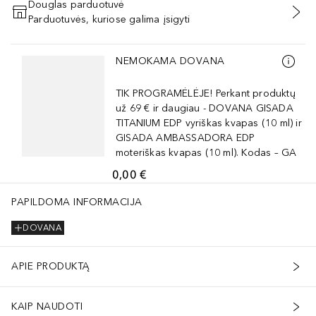
Douglas parduotuvė
Parduotuvės, kuriose galima įsigyti
PRIDĖTI Į KREPŠELĮ
Praleisti slankiklį
NEMOKAMA DOVANA
TIK PROGRAMĖLĖJE! Perkant produktų
už 69 € ir daugiau - DOVANA GISADA
TITANIUM EDP vyriškas kvapas (10 ml) ir
GISADA AMBASSADORA EDP
moteriškas kvapas (10 ml). Kodas – GA
0,00 €
PAPILDOMA INFORMACIJA
DOVANA
APIE PRODUKTĄ
KAIP NAUDOTI