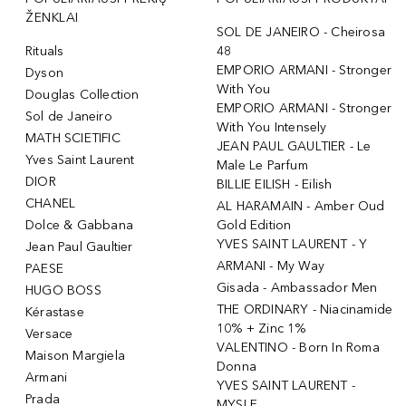
ŽENKLAI
SOL DE JANEIRO - Cheirosa
Rituals
48
EMPORIO ARMANI - Stronger
Dyson
With You
Douglas Collection
EMPORIO ARMANI - Stronger
Sol de Janeiro
With You Intensely
MATH SCIETIFIC
JEAN PAUL GAULTIER - Le
Yves Saint Laurent
Male Le Parfum
DIOR
BILLIE EILISH - Eilish
CHANEL
AL HARAMAIN - Amber Oud
Dolce & Gabbana
Gold Edition
YVES SAINT LAURENT - Y
Jean Paul Gaultier
ARMANI - My Way
PAESE
Gisada - Ambassador Men
HUGO BOSS
THE ORDINARY - Niacinamide
Kérastase
10% + Zinc 1%
Versace
VALENTINO - Born In Roma
Maison Margiela
Donna
Armani
YVES SAINT LAURENT -
Prada
MYSLF