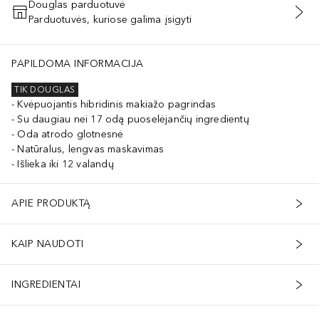
Douglas parduotuvė
Parduotuvės, kuriose galima įsigyti
PRIDĖTI Į KREPŠELĮ
PAPILDOMA INFORMACIJA
TIK DOUGLAS
Kvėpuojantis hibridinis makiažo pagrindas
Su daugiau nei 17 odą puoselėjančių ingredientų
Oda atrodo glotnesnė
Natūralus, lengvas maskavimas
Išlieka iki 12 valandų
APIE PRODUKTĄ
KAIP NAUDOTI
INGREDIENTAI