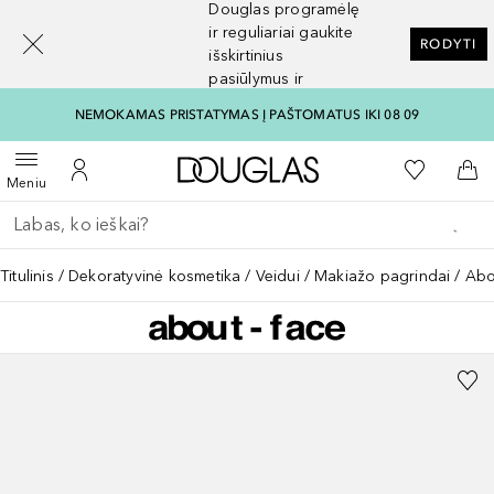
Douglas programėlę
[navigation.slideout.screenreader]
ir reguliariai gaukite
RODYTI
išskirtinius
pasiūlymus ir
nuolaidas
NEMOKAMAS PRISTATYMAS Į PAŠTOMATUS IKI 08 09
Į Douglas pagrindinį pu
Į mano nor
Atidaryti meniu
Į mano paskyrą
Į kr
Meniu
Grįžk atgal
Vykdykite paiešką
Titulinis
Dekoratyvinė kosmetika
Veidui
Makiažo pagrindai
Abo