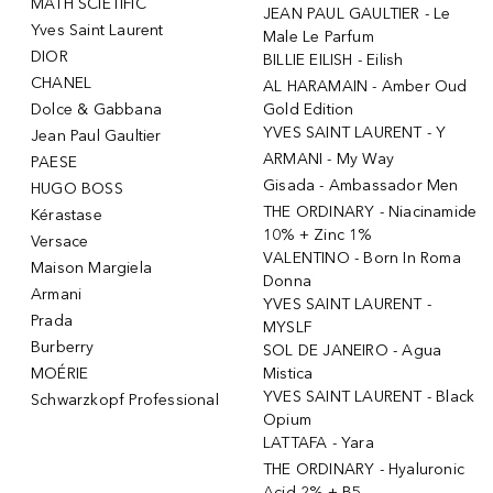
MATH SCIETIFIC
JEAN PAUL GAULTIER - Le
Yves Saint Laurent
Male Le Parfum
DIOR
BILLIE EILISH - Eilish
CHANEL
AL HARAMAIN - Amber Oud
Dolce & Gabbana
Gold Edition
YVES SAINT LAURENT - Y
Jean Paul Gaultier
ARMANI - My Way
PAESE
Gisada - Ambassador Men
HUGO BOSS
THE ORDINARY - Niacinamide
Kérastase
10% + Zinc 1%
Versace
VALENTINO - Born In Roma
Maison Margiela
Donna
Armani
YVES SAINT LAURENT -
Prada
MYSLF
Burberry
SOL DE JANEIRO - Agua
MOÉRIE
Mistica
YVES SAINT LAURENT - Black
Schwarzkopf Professional
Opium
LATTAFA - Yara
THE ORDINARY - Hyaluronic
Acid 2% + B5