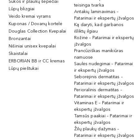
Šukos ir plaukų šepečiai
teisinga tvarka
Lūpų blizgiai
Antakių laminavimas –
Veido kremai vyrams
Patarimai ir ekspertų įžvalgos
Kuponas / Dovanų kortelė
Ką daryti, kad garbanos
Douglas Collection Kvepalai
išliktų ilgiau
Rožinė – Patarimai ir ekspertų
Bronzantai
įžvalgos
Nišiniai unisex kvepalai
Prancūziškas manikiūras
Skaistalai
namuose
ERBORIAN BB ir CC kremas
Saulės nudegimai – Patarimai
Lūpų pieštukai
ir ekspertų įžvalgos
Seborėjinis dermatitas –
Patarimai ir ekspertų įžvalgos
Perioralinis dermatitas –
Patarimai ir ekspertų įžvalgos
Vitaminas E – Patarimai ir
ekspertų įžvalgos
Tamsūs paakiai – Patarimai ir
ekspertų įžvalgos
Žilų plaukų dažymas –
Patarimai ir ekspertų įžvalgos