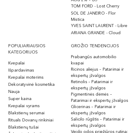
TOM FORD - Lost Cherry
SOL DE JANEIRO - Flor
Mistica
YVES SAINT LAURENT - Libre
ARIANA GRANDE - Cloud
POPULIARIAUSIOS
GROŽIO TENDENCIJOS
KATEGORIJOS
Prabangūs automobilio
Kvepalai
kvapai
Ricinos aliejus – Patarimai ir
Išpardavimas
ekspertų įžvalgos
Kvepalai moterims
Retinolis – Patarimai ir
Dekoratyvinė kosmetika
ekspertų įžvalgos
Nauja
Pigmentinės dėmės –
Super kaina
Patarimai ir ekspertų įžvalgos
Kvepalai vyrams
Glicerinas – Patarimai ir
Blakstienų serumai
ekspertų įžvalgos
Salicilo rūgštis – Patarimai ir
Rituals Dovanų rinkiniai
ekspertų įžvalgos
Blakstienų tušai
Veido odos priežiūros rutina: