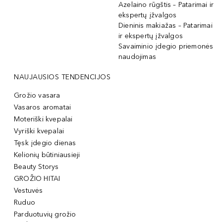
Azelaino rūgštis – Patarimai ir
ekspertų įžvalgos
Dieninis makiažas – Patarimai
ir ekspertų įžvalgos
Savaiminio įdegio priemonės
naudojimas
NAUJAUSIOS TENDENCIJOS
Grožio vasara
Vasaros aromatai
Moteriški kvepalai
Vyriški kvepalai
Tęsk įdegio dienas
Kelionių būtiniausieji
Beauty Storys
GROŽIO HITAI
Vestuvės
Ruduo
Parduotuvių grožio