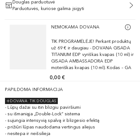
Douglas parduotuvė
Parduotuvės, kuriose galima įsigyti
PRIDĖTI Į KREPŠELĮ
Praleisti slankiklį
NEMOKAMA DOVANA
TIK PROGRAMĖLĖJE! Perkant produktų
už 69 € ir daugiau - DOVANA GISADA
TITANIUM EDP vyriškas kvapas (10 ml) ir
GISADA AMBASSADORA EDP
moteriškas kvapas (10 ml). Kodas – GA
0,00 €
PAPILDOMA INFORMACIJA
DOVANA
TIK DOUGLAS
Lūpų dažai su itin blizgiu paviršiumi
su išmaniąja „Double-Lock“ sistema
sujungia intensyvią spalvą ir blizgesio efektą
prižiūri lūpas naudodama vertingus aliejus
nesitepa ir neišsilieja