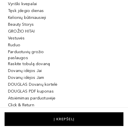
Vyriški kvepalai
Tęsk įdegio dienas
Kelionių būtiniausieji
Beauty Storys
GROŽIO HITAI
Vestuvės
Ruduo
Parduotuvių grožio
paslaugos
Raskite tobulą dovaną
Dovanų idėjos Jai
Dovanų idėjos Jam
DOUGLAS Dovanų kortelė
DOUGLAS PDF kuponas
Atsiėmimas parduotuvėje
Click & Return
DOUGLAS Grožio Kortelė
DOUGLAS Mobilioji
Į KREPŠELĮ
programėlė