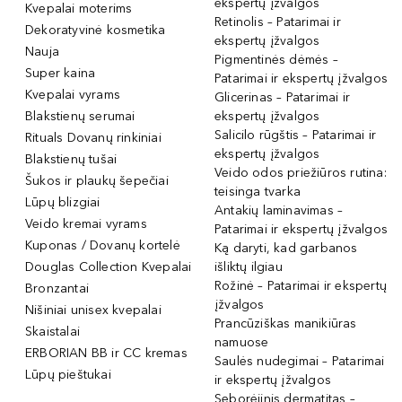
ekspertų įžvalgos
Kvepalai moterims
Retinolis – Patarimai ir
Dekoratyvinė kosmetika
ekspertų įžvalgos
Nauja
Pigmentinės dėmės –
Super kaina
Patarimai ir ekspertų įžvalgos
Kvepalai vyrams
Glicerinas – Patarimai ir
Blakstienų serumai
ekspertų įžvalgos
Salicilo rūgštis – Patarimai ir
Rituals Dovanų rinkiniai
ekspertų įžvalgos
Blakstienų tušai
Veido odos priežiūros rutina:
Šukos ir plaukų šepečiai
teisinga tvarka
Lūpų blizgiai
Antakių laminavimas –
Veido kremai vyrams
Patarimai ir ekspertų įžvalgos
Kuponas / Dovanų kortelė
Ką daryti, kad garbanos
Douglas Collection Kvepalai
išliktų ilgiau
Rožinė – Patarimai ir ekspertų
Bronzantai
įžvalgos
Nišiniai unisex kvepalai
Prancūziškas manikiūras
Skaistalai
namuose
ERBORIAN BB ir CC kremas
Saulės nudegimai – Patarimai
Lūpų pieštukai
ir ekspertų įžvalgos
Seborėjinis dermatitas –