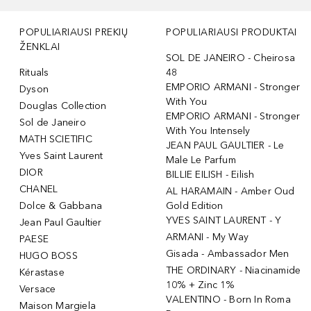
POPULIARIAUSI PREKIŲ
POPULIARIAUSI PRODUKTAI
ŽENKLAI
SOL DE JANEIRO - Cheirosa
Rituals
48
EMPORIO ARMANI - Stronger
Dyson
With You
Douglas Collection
EMPORIO ARMANI - Stronger
Sol de Janeiro
With You Intensely
MATH SCIETIFIC
JEAN PAUL GAULTIER - Le
Yves Saint Laurent
Male Le Parfum
DIOR
BILLIE EILISH - Eilish
CHANEL
AL HARAMAIN - Amber Oud
Dolce & Gabbana
Gold Edition
YVES SAINT LAURENT - Y
Jean Paul Gaultier
ARMANI - My Way
PAESE
Gisada - Ambassador Men
HUGO BOSS
THE ORDINARY - Niacinamide
Kérastase
10% + Zinc 1%
Versace
VALENTINO - Born In Roma
Maison Margiela