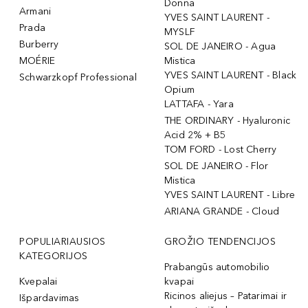
Donna
Armani
YVES SAINT LAURENT -
Prada
MYSLF
Burberry
SOL DE JANEIRO - Agua
MOÉRIE
Mistica
YVES SAINT LAURENT - Black
Schwarzkopf Professional
Opium
LATTAFA - Yara
THE ORDINARY - Hyaluronic
Acid 2% + B5
TOM FORD - Lost Cherry
SOL DE JANEIRO - Flor
Mistica
YVES SAINT LAURENT - Libre
ARIANA GRANDE - Cloud
POPULIARIAUSIOS
GROŽIO TENDENCIJOS
KATEGORIJOS
Prabangūs automobilio
Kvepalai
kvapai
Ricinos aliejus – Patarimai ir
Išpardavimas