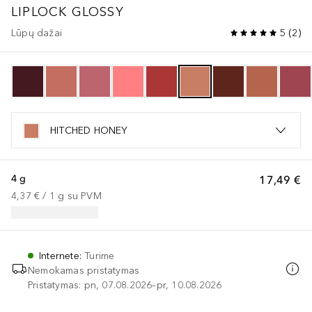
LIPLOCK GLOSSY
Lūpų dažai
5
(
2
)
HITCHED HONEY
4 g
17,49 €
4,37 €
 / 
1
g
su PVM
Internete
:
Turime
Nemokamas pristatymas
Pristatymas: pn, 07.08.2026–pr, 10.08.2026