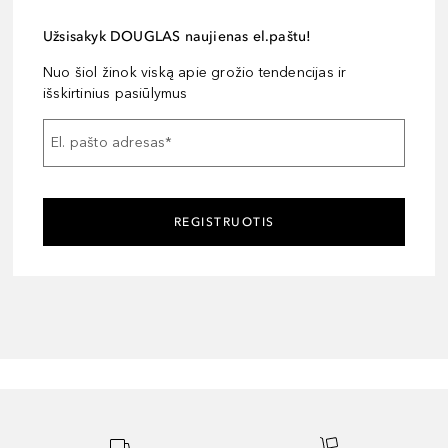
Užsisakyk DOUGLAS naujienas el.paštu!
Nuo šiol žinok viską apie grožio tendencijas ir
išskirtinius pasiūlymus
El. pašto adresas
*
REGISTRUOTIS