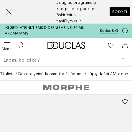
Douglas programėlę
[navigation.slideout.screenreader]
ir reguliariai gaukite
RODYTI
išskirtinius
pasiūlymus ir
nuolaidas
IKI 25%* ATRINKTIEMS DIDESNIEMS NEI 80 ML
Kodas:
BIG
AROMATAMS
Į Douglas pagrindinį pu
Į mano nor
Atidaryti meniu
Į mano paskyrą
Į kr
Meniu
Grįžk atgal
Vykdykite paiešką
Titulinis
Dekoratyvinė kosmetika
Lūpoms
Lūpų dažai
Morphe L