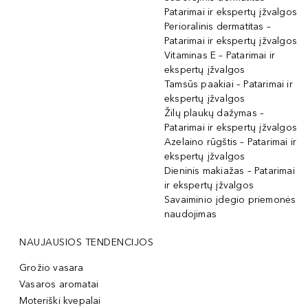
Patarimai ir ekspertų įžvalgos
Perioralinis dermatitas –
Patarimai ir ekspertų įžvalgos
Vitaminas E – Patarimai ir
ekspertų įžvalgos
Tamsūs paakiai – Patarimai ir
ekspertų įžvalgos
Žilų plaukų dažymas –
Patarimai ir ekspertų įžvalgos
Azelaino rūgštis – Patarimai ir
ekspertų įžvalgos
Dieninis makiažas – Patarimai
ir ekspertų įžvalgos
Savaiminio įdegio priemonės
naudojimas
NAUJAUSIOS TENDENCIJOS
Grožio vasara
Vasaros aromatai
Moteriški kvepalai