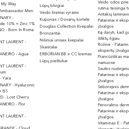
Veido odos prie
- My Way
Lūpų blizgiai
rutina: teisinga 
 Ambassador Men
Veido kremai vyrams
Antakių laminav
INARY -
Kuponas / Dovanų kortelė
Patarimai ir eksp
ide 10% + Zinc 1%
Douglas Collection Kvepalai
įžvalgos
O - Born In Roma
Ką daryti, kad 
Bronzantai
išliktų ilgiau
Nišiniai unisex kvepalai
NT LAURENT -
Rožinė – Patarima
Skaistalai
ekspertų įžvalg
ANEIRO - Agua
ERBORIAN BB ir CC kremas
Prancūziškas ma
Lūpų pieštukai
namuose
NT LAURENT -
Saulės nudegima
ium
Patarimai ir eksp
- Yara
įžvalgos
NARY - Hyaluronic
Seborėjinis derm
+ B5
Patarimai ir eksp
 - Lost Cherry
įžvalgos
ANEIRO - Flor
Perioralinis derm
Patarimai ir eksp
NT LAURENT -
įžvalgos
Vitaminas E – Pat
GRANDE - Cloud