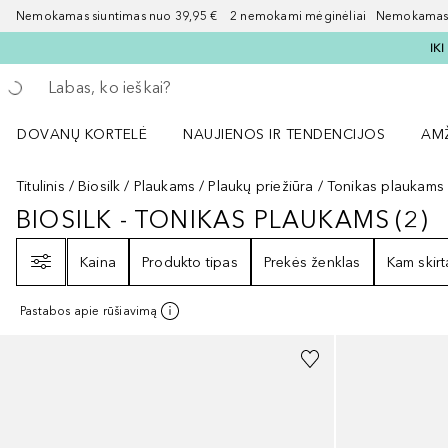
Nemokamas siuntimas nuo 39,95 € 2 nemokami mėginėliai Nemokamas d
IK
Grįžk atgal
Vykdykite paiešką
DOVANŲ KORTELĖ
NAUJIENOS IR TENDENCIJOS
AM
Atidaryti NAUJIENOS IR TENDENCIJOS 
Atid
Titulinis
Biosilk
Plaukams
Plaukų priežiūra
Tonikas plaukams
BIOSILK - TONIKAS PLAUKAMS
(
2
)
BIOSILK - TONIKAS PLAUKAMS
2
R
Filtras
Kaina
Produkto tipas
Prekės ženklas
Kam skirt
Pastabos apie rūšiavimą