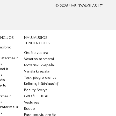
©
2026
UAB "DOUGLAS LT"
NCIJOS
NAUJAUSIOS
TENDENCIJOS
mobilio
Grožio vasara
Patarimai ir
Vasaros aromatai
os
Moteriški kvepalai
mai ir
Vyriški kvepalai
os
Tęsk įdegio dienas
mės –
Kelionių būtiniausieji
ertų
Beauty Storys
rimai ir
GROŽIO HITAI
os
Vestuvės
 Patarimai ir
Ruduo
os
Parduotuvių grožio