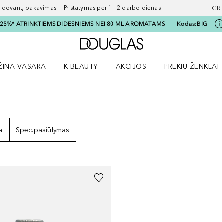
ovanų pakavimas Pristatymas per 1 - 2 darbo dienas
GR
I 25%* ATRINKTIEMS DIDESNIEMS NEI 80 ML AROMATAMS
Kodas:
BIG
Į Douglas pagrindinį pu
ŽINA VASARA
K-BEAUTY
AKCIJOS
PREKIŲ ŽENKLAI
meniu
aryti Amžina vasara meniu
Atidaryti AKCIJOS meniu
Atidaryti PREKIŲ 
EZULTATAI
a
Spec.pasiūlymas