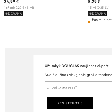
36,99 €
5,29 €
167
ml
 (
0,22 €
 / 
1
ml
)
15
ml
 (
0,35 €
 / 
1
DOVANA
DOVANA
Pas mus net
Užsisakyk DOUGLAS naujienas el.paštu!
Nuo šiol žinok viską apie grožio tendencij
El. pašto adresas
*
REGISTRUOTIS