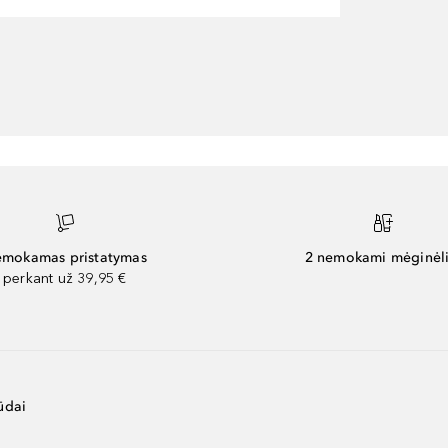
mokamas pristatymas
2 nemokami mėginėli
perkant už 39,95 €
ūdai