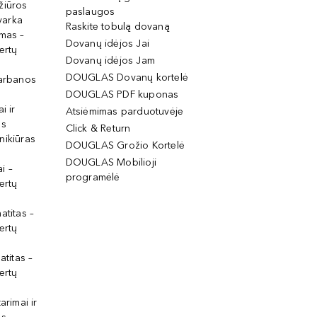
žiūros
paslaugos
tvarka
Raskite tobulą dovaną
imas –
Dovanų idėjos Jai
ertų
Dovanų idėjos Jam
DOUGLAS Dovanų kortelė
garbanos
DOUGLAS PDF kuponas
i ir
Atsiėmimas parduotuvėje
os
Click & Return
nikiūras
DOUGLAS Grožio Kortelė
DOUGLAS Mobilioji
i –
programėlė
ertų
atitas –
ertų
atitas –
ertų
arimai ir