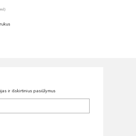
ml
)
rukus
as ir išskirtinius pasiūlymus