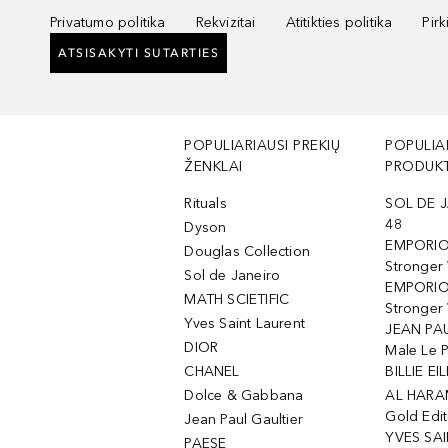
Privatumo politika
Rekvizitai
Atitikties politika
Pir
ATSISAKYTI SUTARTIES
POPULIARIAUSI PREKIŲ
POPULIA
ŽENKLAI
PRODUKT
Rituals
SOL DE J
48
Dyson
EMPORIO
Douglas Collection
Stronger
Sol de Janeiro
EMPORIO
MATH SCIETIFIC
Stronger 
Yves Saint Laurent
JEAN PAU
DIOR
Male Le 
CHANEL
BILLIE EIL
Dolce & Gabbana
AL HARA
Gold Edit
Jean Paul Gaultier
YVES SAI
PAESE