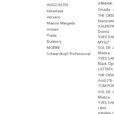
ARMANI 
HUGO BOSS
Gisada -
Kérastase
THE ORD
Versace
Niacinam
Maison Margiela
VALENTIN
Armani
Donna
Prada
YVES SAI
Burberry
MYSLF
MOÉRIE
SOL DE J
Mistica
Schwarzkopf Professional
YVES SAI
Black Op
LATTAFA 
THE ORDI
Acid 2% 
TOM FORD
SOL DE J
Mistica
YVES SAI
Libre
ARIANA 