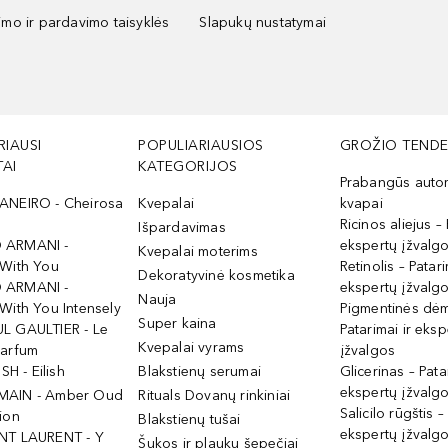
kimo ir pardavimo taisyklės
Slapukų nustatymai
RIAUSI
POPULIARIAUSIOS
GROŽIO TENDE
AI
KATEGORIJOS
Prabangūs auto
ANEIRO - Cheirosa
Kvepalai
kvapai
Ricinos aliejus – 
Išpardavimas
 ARMANI -
ekspertų įžvalg
Kvepalai moterims
 With You
Retinolis – Patari
Dekoratyvinė kosmetika
 ARMANI -
ekspertų įžvalg
Nauja
With You Intensely
Pigmentinės dė
Super kaina
L GAULTIER - Le
Patarimai ir eksp
Kvepalai vyrams
Parfum
įžvalgos
ISH - Eilish
Blakstienų serumai
Glicerinas – Pata
ekspertų įžvalg
MAIN - Amber Oud
Rituals Dovanų rinkiniai
Salicilo rūgštis –
ion
Blakstienų tušai
ekspertų įžvalg
NT LAURENT - Y
Šukos ir plaukų šepečiai