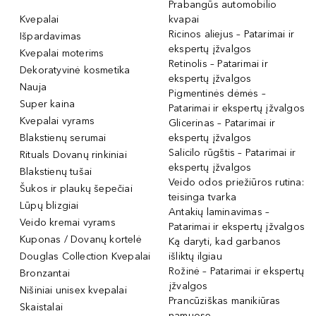
Prabangūs automobilio
Kvepalai
kvapai
Ricinos aliejus – Patarimai ir
Išpardavimas
ekspertų įžvalgos
Kvepalai moterims
Retinolis – Patarimai ir
Dekoratyvinė kosmetika
ekspertų įžvalgos
Nauja
Pigmentinės dėmės –
Super kaina
Patarimai ir ekspertų įžvalgos
Kvepalai vyrams
Glicerinas – Patarimai ir
Blakstienų serumai
ekspertų įžvalgos
Salicilo rūgštis – Patarimai ir
Rituals Dovanų rinkiniai
ekspertų įžvalgos
Blakstienų tušai
Veido odos priežiūros rutina:
Šukos ir plaukų šepečiai
teisinga tvarka
Lūpų blizgiai
Antakių laminavimas –
Veido kremai vyrams
Patarimai ir ekspertų įžvalgos
Kuponas / Dovanų kortelė
Ką daryti, kad garbanos
Douglas Collection Kvepalai
išliktų ilgiau
Rožinė – Patarimai ir ekspertų
Bronzantai
įžvalgos
Nišiniai unisex kvepalai
Prancūziškas manikiūras
Skaistalai
namuose