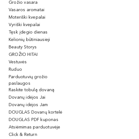
Grožio vasara
Vasaros aromatai
Moteriški kvepalai
Vyriški kvepalai
Tęsk įdegio dienas
Kelionių būtiniausieji
Beauty Storys
GROŽIO HITAI
Vestuvės
Ruduo
Parduotuvių grožio
paslaugos
Raskite tobulą dovaną
Dovanų idėjos Jai
Dovanų idėjos Jam
DOUGLAS Dovanų kortelė
DOUGLAS PDF kuponas
Atsiėmimas parduotuvėje
Click & Return