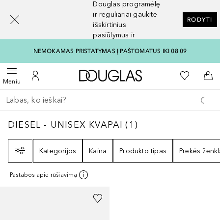
Douglas programėlę
[navigation.slideout.screenreader]
ir reguliariai gaukite
RODYTI
išskirtinius
pasiūlymus ir
nuolaidas
NEMOKAMAS PRISTATYMAS Į PAŠTOMATUS IKI 08 09
Į Douglas pagrindinį pu
Į mano nor
Atidaryti meniu
Į mano paskyrą
Į kr
Meniu
Grįžk atgal
Vykdykite paiešką
DIESEL - UNISEX KVAPAI
1
REZULTATAI
DIESEL - UNISEX KVAPAI
(
1
)
Filtras
Kategorijos
Kaina
Produkto tipas
Prekės ženkl
Pastabos apie rūšiavimą