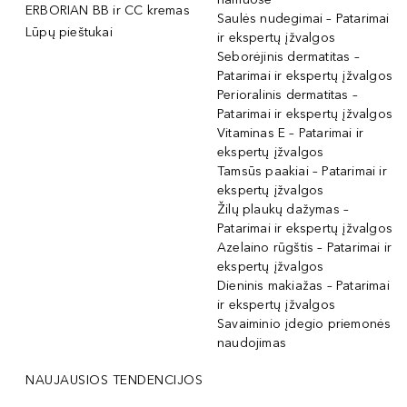
ERBORIAN BB ir CC kremas
Saulės nudegimai – Patarimai
Lūpų pieštukai
ir ekspertų įžvalgos
Seborėjinis dermatitas –
Patarimai ir ekspertų įžvalgos
Perioralinis dermatitas –
Patarimai ir ekspertų įžvalgos
Vitaminas E – Patarimai ir
ekspertų įžvalgos
Tamsūs paakiai – Patarimai ir
ekspertų įžvalgos
Žilų plaukų dažymas –
Patarimai ir ekspertų įžvalgos
Azelaino rūgštis – Patarimai ir
ekspertų įžvalgos
Dieninis makiažas – Patarimai
ir ekspertų įžvalgos
Savaiminio įdegio priemonės
naudojimas
NAUJAUSIOS TENDENCIJOS