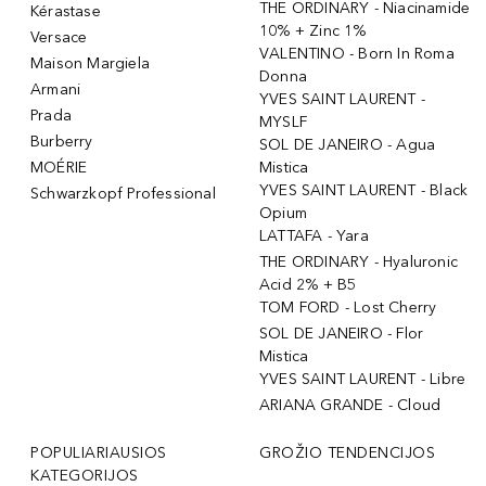
THE ORDINARY - Niacinamide
Kérastase
10% + Zinc 1%
Versace
VALENTINO - Born In Roma
Maison Margiela
Donna
Armani
YVES SAINT LAURENT -
Prada
MYSLF
Burberry
SOL DE JANEIRO - Agua
MOÉRIE
Mistica
YVES SAINT LAURENT - Black
Schwarzkopf Professional
Opium
LATTAFA - Yara
THE ORDINARY - Hyaluronic
Acid 2% + B5
TOM FORD - Lost Cherry
SOL DE JANEIRO - Flor
Mistica
YVES SAINT LAURENT - Libre
ARIANA GRANDE - Cloud
POPULIARIAUSIOS
GROŽIO TENDENCIJOS
KATEGORIJOS