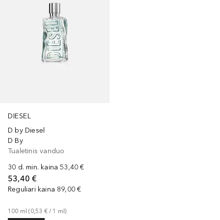
DIESEL
D by Diesel
D By
Tualetinis vanduo
30 d. min. kaina
53,40 €
53,40 €
Reguliari kaina
89,00 €
100
ml
 (
0,53 €
 / 
1
ml
)