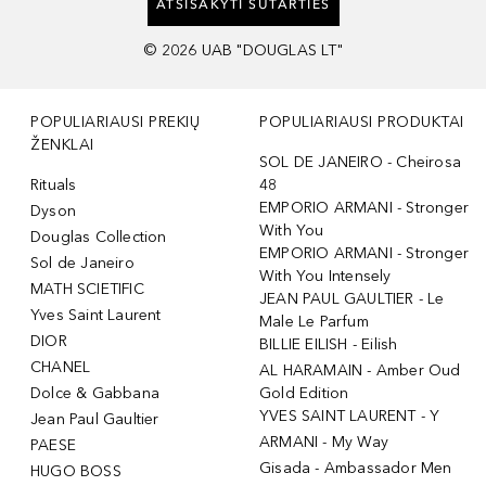
ATSISAKYTI SUTARTIES
©
2026
UAB "DOUGLAS LT"
POPULIARIAUSI PREKIŲ
POPULIARIAUSI PRODUKTAI
ŽENKLAI
SOL DE JANEIRO - Cheirosa
Rituals
48
EMPORIO ARMANI - Stronger
Dyson
With You
Douglas Collection
EMPORIO ARMANI - Stronger
Sol de Janeiro
With You Intensely
MATH SCIETIFIC
JEAN PAUL GAULTIER - Le
Yves Saint Laurent
Male Le Parfum
DIOR
BILLIE EILISH - Eilish
CHANEL
AL HARAMAIN - Amber Oud
Dolce & Gabbana
Gold Edition
YVES SAINT LAURENT - Y
Jean Paul Gaultier
ARMANI - My Way
PAESE
Gisada - Ambassador Men
HUGO BOSS