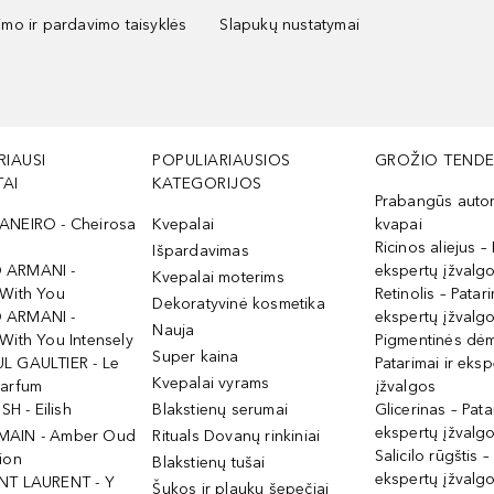
kimo ir pardavimo taisyklės
Slapukų nustatymai
RIAUSI
POPULIARIAUSIOS
GROŽIO TENDE
AI
KATEGORIJOS
Prabangūs auto
ANEIRO - Cheirosa
Kvepalai
kvapai
Ricinos aliejus – 
Išpardavimas
 ARMANI -
ekspertų įžvalg
Kvepalai moterims
 With You
Retinolis – Patari
Dekoratyvinė kosmetika
 ARMANI -
ekspertų įžvalg
Nauja
With You Intensely
Pigmentinės dė
Super kaina
L GAULTIER - Le
Patarimai ir eksp
Kvepalai vyrams
Parfum
įžvalgos
ISH - Eilish
Blakstienų serumai
Glicerinas – Pata
ekspertų įžvalg
MAIN - Amber Oud
Rituals Dovanų rinkiniai
Salicilo rūgštis –
ion
Blakstienų tušai
ekspertų įžvalg
NT LAURENT - Y
Šukos ir plaukų šepečiai