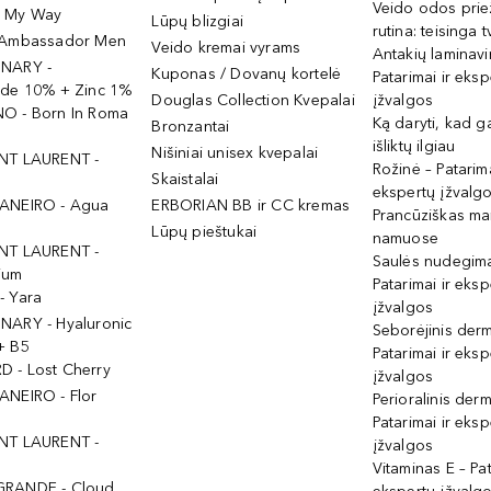
Veido odos prie
- My Way
Lūpų blizgiai
rutina: teisinga 
 Ambassador Men
Veido kremai vyrams
Antakių laminav
INARY -
Kuponas / Dovanų kortelė
Patarimai ir eksp
ide 10% + Zinc 1%
Douglas Collection Kvepalai
įžvalgos
O - Born In Roma
Ką daryti, kad 
Bronzantai
išliktų ilgiau
Nišiniai unisex kvepalai
NT LAURENT -
Rožinė – Patarima
Skaistalai
ekspertų įžvalg
ANEIRO - Agua
ERBORIAN BB ir CC kremas
Prancūziškas ma
Lūpų pieštukai
namuose
NT LAURENT -
Saulės nudegima
ium
Patarimai ir eksp
- Yara
įžvalgos
NARY - Hyaluronic
Seborėjinis derm
+ B5
Patarimai ir eksp
 - Lost Cherry
įžvalgos
ANEIRO - Flor
Perioralinis derm
Patarimai ir eksp
NT LAURENT -
įžvalgos
Vitaminas E – Pat
GRANDE - Cloud