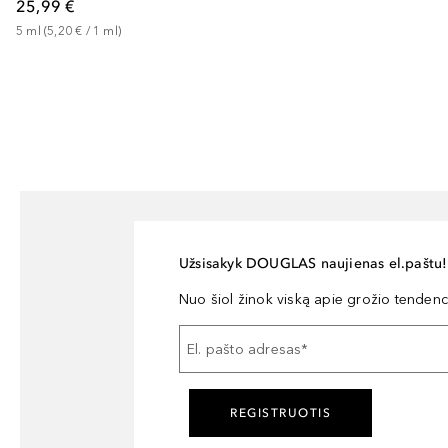
25,99 €
5
ml
 (
5,20 €
 / 
1
ml
)
Užsisakyk DOUGLAS naujienas el.paštu!
Nuo šiol žinok viską apie grožio tendencij
El. pašto adresas
*
REGISTRUOTIS