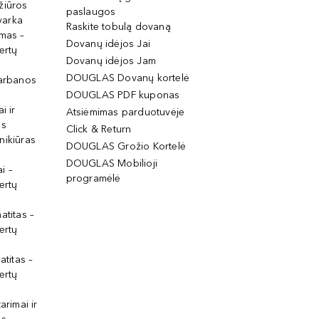
žiūros
paslaugos
tvarka
Raskite tobulą dovaną
imas –
Dovanų idėjos Jai
ertų
Dovanų idėjos Jam
DOUGLAS Dovanų kortelė
garbanos
DOUGLAS PDF kuponas
i ir
Atsiėmimas parduotuvėje
os
Click & Return
nikiūras
DOUGLAS Grožio Kortelė
DOUGLAS Mobilioji
i –
programėlė
ertų
atitas –
ertų
atitas –
ertų
arimai ir