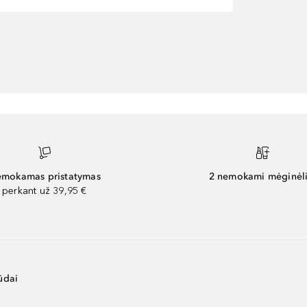
mokamas pristatymas
2 nemokami mėginėli
perkant už 39,95 €
ūdai