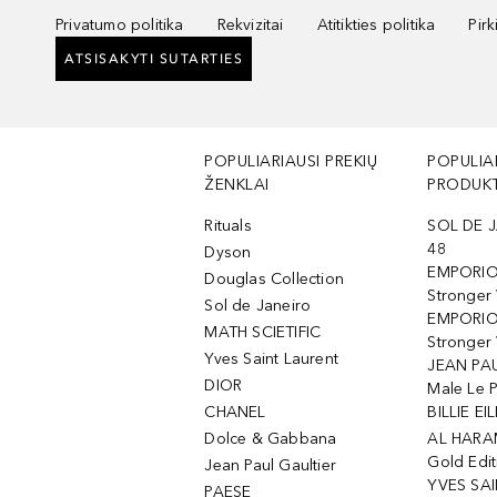
Privatumo politika
Rekvizitai
Atitikties politika
Pir
ATSISAKYTI SUTARTIES
POPULIARIAUSI PREKIŲ
POPULIA
ŽENKLAI
PRODUKT
Rituals
SOL DE J
48
Dyson
EMPORIO
Douglas Collection
Stronger
Sol de Janeiro
EMPORIO
MATH SCIETIFIC
Stronger 
Yves Saint Laurent
JEAN PAU
DIOR
Male Le 
CHANEL
BILLIE EIL
Dolce & Gabbana
AL HARA
Gold Edit
Jean Paul Gaultier
YVES SAI
PAESE