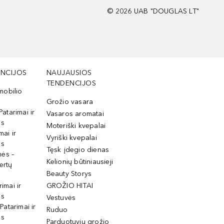
©
2026
UAB "DOUGLAS LT"
NCIJOS
NAUJAUSIOS
TENDENCIJOS
mobilio
Grožio vasara
Patarimai ir
Vasaros aromatai
os
Moteriški kvepalai
mai ir
Vyriški kvepalai
os
Tęsk įdegio dienas
mės –
Kelionių būtiniausieji
ertų
Beauty Storys
rimai ir
GROŽIO HITAI
os
Vestuvės
 Patarimai ir
Ruduo
os
Parduotuvių grožio