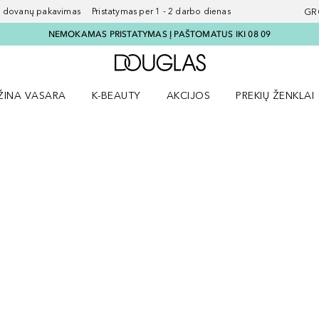
ovanų pakavimas Pristatymas per 1 - 2 darbo dienas
GR
NEMOKAMAS PRISTATYMAS Į PAŠTOMATUS IKI 08 09
Į Douglas pagrindinį pu
ŽINA VASARA
K-BEAUTY
AKCIJOS
PREKIŲ ŽENKLAI
meniu
aryti Amžina vasara meniu
Atidaryti AKCIJOS meniu
Atidaryti PREKIŲ 
LTATAI