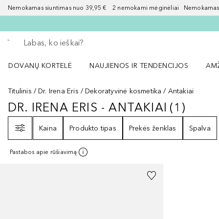
Nemokamas siuntimas nuo 39,95 € 2 nemokami mėginėliai Nemokamas d
Grįžk atgal
Vykdykite paiešką
DOVANŲ KORTELĖ
NAUJIENOS IR TENDENCIJOS
AM
Atidaryti NAUJIENOS IR TENDENCIJOS 
Atid
Titulinis
Dr. Irena Eris
Dekoratyvinė kosmetika
Antakiai
DR. IRENA ERIS - ANTAKIAI
(
1
)
DR. IRENA ERIS - ANTAKIAI
1
REZU
Filtras
Kaina
Produkto tipas
Prekės ženklas
Spalva
Pastabos apie rūšiavimą