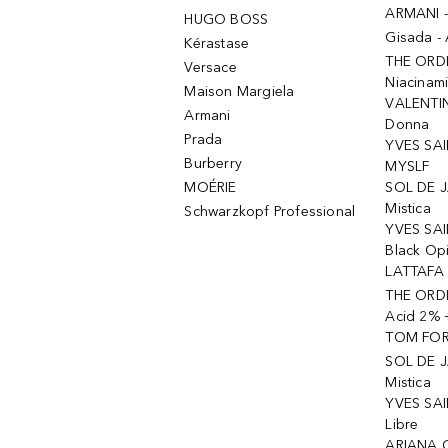
ARMANI 
HUGO BOSS
Gisada -
Kérastase
THE ORD
Versace
Niacinam
Maison Margiela
VALENTIN
Armani
Donna
Prada
YVES SAI
Burberry
MYSLF
MOÉRIE
SOL DE J
Mistica
Schwarzkopf Professional
YVES SAI
Black Op
LATTAFA 
THE ORDI
Acid 2% 
TOM FORD
SOL DE J
Mistica
YVES SAI
Libre
ARIANA 